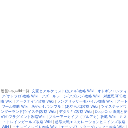
運営中のwiki一覧:
文豪とアルケミスト(文アル)攻略 Wiki
|
オトギフロンティ
ア(オトフロ)攻略 Wiki
|
アズールレーン(アズレン)攻略 Wiki
|
対魔忍RPG攻
略 Wiki
|
アークナイツ攻略 Wiki
|
ラングリッサーモバイル攻略 Wiki
|
アート
ワール攻略 Wiki
|
あやかしランブル！(あやらぶ)攻略 Wiki
|
ツイステッドワ
ンダーランド(ツイステ)攻略 Wiki
|
デタリキZ攻略 Wiki
|
Deep One 虚無と夢
幻のフラグメント攻略Wiki
|
ブルーアーカイブ（ブルアカ）攻略 Wiki
|
ミス
トトレインガールズ攻略 Wiki
|
超昂大戦エスカレーションヒロインズ攻略
Wiki
|
ミナシゴノシゴト攻略 Wiki
|
エデンズリッターグレンツェ攻略 Wiki
|