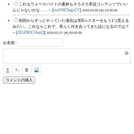
これもウォースパイトの素材もそろそろ常設コンテンツでいい
んじゃないかな…… -- [
mxFWCfwjxCY
]
2020-02-26 (水) 15:56:50
初回からずっとやっていた場合は3D5☆スターをもう1つ貰える
みたい。これならこれで、長らく付き合ってきた証になるのでは？
-- [
JEUDEK74axQ
]
2020-02-27 (木) 00:05:05
お名前:
😀
T
T