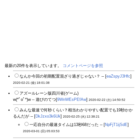
最新の20件を表示しています。
コメントページを参照
なんか今回の初期配置混ざり過ぎじゃない？ -- [
eaZspyJ3Hfc
]
2020-02-21 (金) 18:01:38
アズールレーン版四川省(ゲーム)
w(*ﾟoﾟ*)w -- 遊びのてつ[
9WnWEsPEfAw
]
2020-02-22 (土) 14:50:52
みんな最速で何秒くらい？相当わかりやすい配置でも19秒かか
るんだが -- [
DkJzxo3k6Uk
]
2020-02-25 (火) 12:38:21
一応自分の最速タイムは13秒68だった -- [
NpFjT1ijSdE
]
2020-03-01 (日) 05:03:53