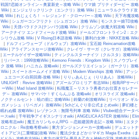
戦国†恋姫オンライン～奥宴新史～攻略 Wiki
|
ウマ娘 プリティダービー 攻略
Wiki
|
エンジェリックリンク（エンクリ）攻略 Wiki
|
ニューラルクラウド攻
略 Wiki
|
れじぇくろ！ ～レジェンド・クローバー～攻略 Wiki
|
天下布魔攻略
Wiki
|
シュガーコンフリクト（シュガコン）攻略 Wiki
|
モンスター娘TD攻略
Wiki
|
天啓パラドクス(テンパラ)攻略 Wiki
|
クリムゾン妖魔大戦攻略 Wiki
|
アークナイツ エンドフィールド攻略 Wiki
|
ドールズフロントライン2：エク
シリウム攻略 Wiki
|
V Rising日本語攻略 Wiki
|
勝利の女神：NIKKE攻略 Wiki
|
ドルフィンウェーブ（ドルウェブ）攻略Wiki
|
宝石姫 Reincarnation攻略
Wiki
|
アライアンスセージ攻略Wiki
|
クレイヴ・サーガ（クレサガ）攻略Wiki
|
エーテルゲイザー攻略Wiki
|
ティンクルスターナイツ（クルスタ）攻略Wiki
|
リバース：1999攻略Wiki
|
Kemono Friends：Kingdom Wiki
|
スノウブレイ
ク 攻略 Wiki
|
ハニカム 攻略wiki
|
ガールズクリエイション（ガークリ）攻略
Wiki
|
スイートホームメイド攻略 Wiki
|
Modern Warships 攻略 Wiki
|
アッシ
ュエコーズ-白荊回廊-攻略 Wiki
|
りりぃあんじぇ（りりあん） 攻略Wiki
|
UNLIGHT：Revive 攻略Wiki
|
アズールプロミリア 有志Wiki
|
桜島RPサーバ
ーWiki
|
Mad Island 攻略Wiki
|
転職魔王～リストラ勇者のお仕置きセレナー
デ～ 攻略Wiki
|
サマバケ！すくらんぶる 攻略wiki
|
オリスライズ 攻略wiki
|
ノクティルセント：暁の前に 攻略Wiki
|
鈴蘭の剣攻略Wiki
|
リベリオン ギル
ガメッシュ（リベガメ）攻略Wiki
|
5chどんぐり非公式まとめwiki
|
夢幻楼と
眠れぬ蝶 攻略Wiki
|
レゾナンス：無限号列車 攻略 Wiki
|
Vtuber総合データベ
ースwiki
|
千年戦争アイギスシナリオwiki
|
ANGELICA ASTER 攻略Wiki
|
Elin
攻略有志wiki
|
魔王カリンちゃんRPG ～恋姫建国奔走記～攻略 Wiki
|
エタク
ロニクル：Re攻略考察wiki
|
東方ダンジョンメーカー攻略wiki
|
デュエットナ
イトアビス(二重螺旋)攻略 Wiki
|
魔法少女まどか☆マギカ Magia Exedra（ま
どドラ）攻略有志Wiki
|
東方の迷宮Tri 夢見る乙女と神秘の宝珠 攻略有志Wiki