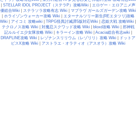
|
STELLAR IDOL PROJECT（ステラP）攻略Wiki
|
エロゲー・エロアニメ声
優総合Wiki
|
ステラソラ攻略有志 Wiki
|
マブラヴ ガールズガーデン攻略 Wiki
|
ホライゾンウォーカー攻略 Wiki
|
エターナルツリー新生(REエタツリ)攻略
Wiki
|
アイコミ 攻略wiki
|
TRPG怪異討滅譚5版対応Wiki
|
恋姫大戦 攻略Wiki
|
テクロノス攻略 Wiki
|
対魔忍スクワッド攻略 Wiki
|
bloxd攻略 Wiki
|
邪神戦
記ルルイエ少女隊攻略 Wiki
|
キラーイン攻略 Wiki
|
Acacia総合有志wiki
|
DRAPLINE攻略 Wiki
|
レゾナンスリリウム（レゾリリ）攻略 Wiki
|
ドットア
ビスX攻略 Wiki
|
アストラエ・オラティオ（アスオラ）攻略 Wiki