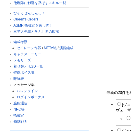
他艦隊に影響を及ぼすスキル一覧
びそくぜんしんっ！
Queen's Orders
ASMR 指揮官を癒し隊！
三笠大先輩と学ぶ世界の艦船
編成考察
セイレーン作戦
/
META戦
/
演習編成
キャラストーリー
メモリーズ
着せ替え･L2D一覧
特殊ボイス集
呼称表
メッセージ集
バレンタイン
最新の20件
ログインボーナス
艦船通信
[ヴ
NPC等
ヴェーザ
指揮官
艦隊戦力
↑
ヴェ