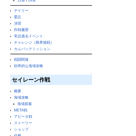
13章
/
14章
デイリー
委託
演習
作戦履歴
常設過去イベント
チャレンジ（限界挑戦）
カムバックミッション
戦闘関連
効率的な海域攻略
↑
セイレーン作戦
概要
海域攻略
海域探索
META戦
アビータ戦
ストーリー
ショップ
任務