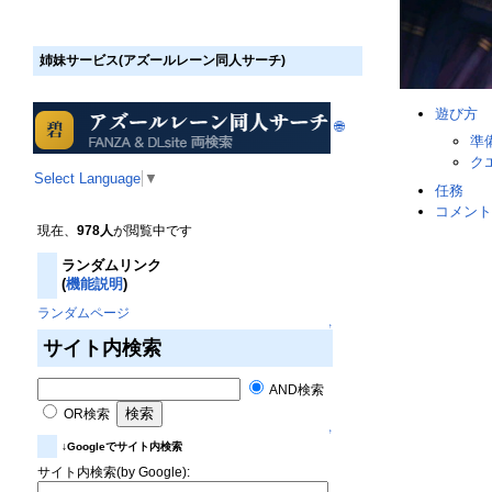
姉妹サービス(アズールレーン同人サーチ)
遊び方
🌐
準備
クエ
Select Language
▼
任務
コメント
現在、
978人
が閲覧中です
ランダムリンク
(
機能説明
)
ランダムページ
↑
サイト内検索
AND検索
OR検索
↑
↓Googleでサイト内検索
サイト内検索(by Google):