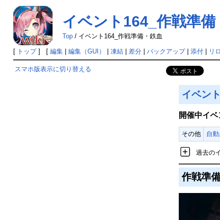
イベント164_作戦準
Top
/
イベント164_作戦準備・鉄血
[
トップ
] [
編集
|
編集（GUI）
|
凍結
|
差分
|
バックアップ
|
添付
|
リ
スマホ版表示に切り替える
イベン
開催中イベ
その他
自動
過去の
作戦準備・鉄