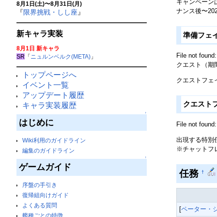
キャンペーンは
8月1日(土)〜8月31日(月)
ナンス後〜20
『
限界挑戦・しし座
』
新キャラ実装
準備フェイズ(
8月1日 新キャラ
File not f
SR
「
ニュルンベルク(META)
」
クエスト（期
トップページへ
クエストフェ
イベント一覧
アップデート履歴
クエストフェイ
キャラ実装履歴
↑
はじめに
File not f
出現する特別
Wiki利用のガイドライン
※チャットフ
編集のガイドライン
↑
ゲームガイド
任務
†
序盤の手引き
復帰組向けガイド
よくある質問
[
ペーター・
艦種ごとの特徴