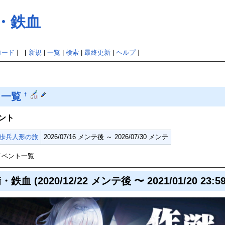
備・鉄血
ロード
] [
新規
|
一覧
|
検索
|
最終更新
|
ヘルプ
]
ト一覧
†
ント
歩兵人形の旅
2026/07/16 メンテ後 ～ 2026/07/30 メンテ
イベント一覧
血 (2020/12/22 メンテ後 〜 2021/01/20 23:59