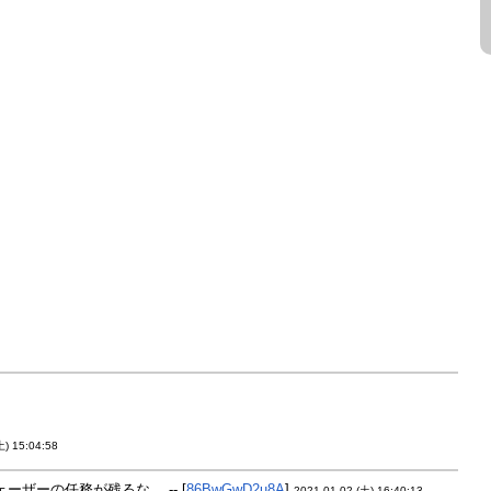
土) 15:04:58
ザーの任務が残るな。 -- [
86BwGwD2u8A
]
2021-01-02 (土) 16:40:13