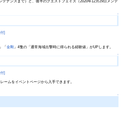
メンテナンスまで）と、後半のクエストフェイズ（2020年12月29日メンテ
↑
添付]
」「
金剛
」4隻の「通常海域出撃時に得られる経験値」がUPします。
↑
添付]
フレームをイベントページから入手できます。
↑