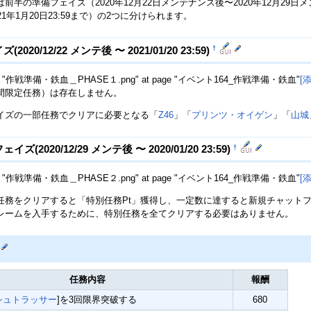
前半の準備フェイズ（2020年12月22日メンテナンス後〜2020年12月29日
21年1月20日23:59まで）の2つに分けられます。
†
2020/12/22 メンテ後 〜 2021/01/20 23:59)
ound: "作戦準備・鉄血＿PHASE１.png" at page "イベント164_作戦準備・鉄血"
[
間限定任務）は存在しません。
イズの一部任務でクリアに必要となる「
Z46
」「
プリンツ・オイゲン
」「
山城
†
ズ(2020/12/29 メンテ後 〜 2020/01/20 23:59)
ound: "作戦準備・鉄血＿PHASE２.png" at page "イベント164_作戦準備・鉄血"
[
任務をクリアすると「特別任務Pt」獲得し、一定数に達すると新規チャット
レームを入手するために、特別任務を全てクリアする必要はありません。
任務内容
報酬
シュトラッサー
]を3回限界突破する
680