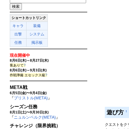
ショートカットリンク
キャラ
装備
出撃
システム
任務
掲示板
現在開催中
8月6日(木)～8月27日(木)
客ありて
?
8月6日(木)～9月3日(木)
作戦準備 エセックス級
?
META戦
6月5日(金)〜9月4日(金)
『
ブリストル(META)
』
シーズン任務
遊び方
†
8月1日(土)〜9月30日(水)
『
ニュルンベルク(META)
』
クエストをク
チャレンジ（限界挑戦）