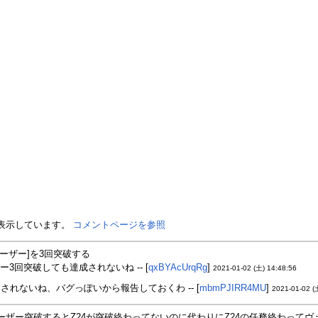
を表示しています。
コメントページを参照
ェーザー]を3回突破する
ー3回突破しても達成されないね -- [
qxBYAcUrqRg
]
2021-01-02 (土) 14:48:56
されないね、バグっぽいから報告しておくわ -- [
mbmPJIRR4MU
]
2021-01-02 (
ーザー突破するとZ24が突破終わってないのに代わりにZ24の任務終わってヴェー