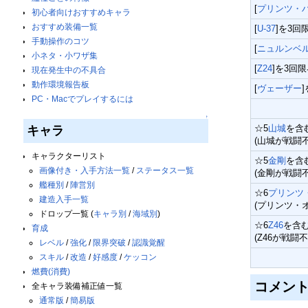
[
プリンツ・
初心者向けおすすめキャラ
おすすめ装備一覧
[
U-37
]を3回
手動操作のコツ
[
ニュルンベ
小ネタ・小ワザ集
[
Z24
]を3回
現在発生中の不具合
動作環境報告板
[
ヴェーザー
PC・Macでプレイするには
↑
☆5
山城
を含
キャラ
(山城が戦闘
キャラクターリスト
☆5
金剛
を含
画像付き・入手方法一覧
/
ステータス一覧
(金剛が戦闘
艦種別
/
陣営別
☆6
プリンツ
建造入手一覧
(プリンツ・
ドロップ一覧 (
キャラ別
/
海域別
)
☆6
Z46
を含む
育成
(Z46が戦闘
レベル
/
強化
/
限界突破
/
認識覚醒
スキル
/
改造
/
好感度
/
ケッコン
燃費(消費)
コメン
全キャラ装備補正値一覧
通常版
/
簡易版