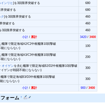
ハインリヒ
]を3回限界突破する
680
限界突破する
680
ルク
]を3回限界突破する
460
限界突破する
460
]を3回限界突破する
460
小計
/
累計
3420
/
3400
む艦隊で限定海域A2/C2中枢艦隊10回撃破
100
不能にならない)
む艦隊で限定海域A3/C3中枢艦隊10回撃破
200
不能にならない)
・オイゲン
を含む艦隊で限定海域B2/D2中枢艦隊10回撃破
300
オイゲンが戦闘不能にならない)
艦隊で限定海域B3/D3中枢艦隊10回撃破
300
不能にならない)
小計
/
累計
900
/
3400
トフォーム
†