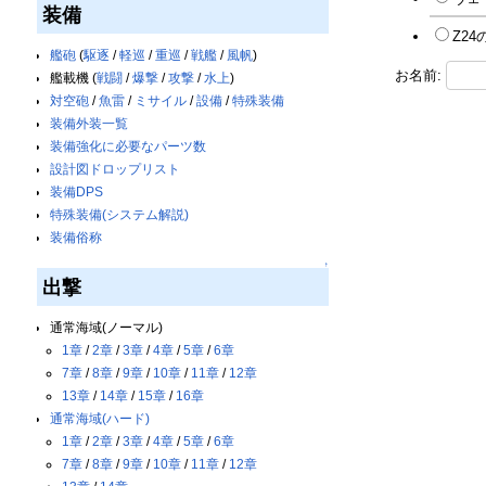
装備
Z2
艦砲
(
駆逐
/
軽巡
/
重巡
/
戦艦
/
風帆
)
お名前:
艦載機 (
戦闘
/
爆撃
/
攻撃
/
水上
)
対空砲
/
魚雷
/
ミサイル
/
設備
/
特殊装備
装備外装一覧
装備強化に必要なパーツ数
設計図ドロップリスト
装備DPS
特殊装備(システム解説)
装備俗称
↑
出撃
通常海域(ノーマル)
1章
/
2章
/
3章
/
4章
/
5章
/
6章
7章
/
8章
/
9章
/
10章
/
11章
/
12章
13章
/
14章
/
15章
/
16章
通常海域(ハード)
1章
/
2章
/
3章
/
4章
/
5章
/
6章
7章
/
8章
/
9章
/
10章
/
11章
/
12章