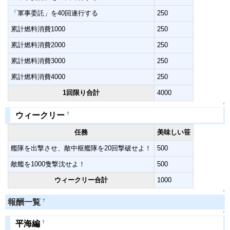
「軍事委託」を40回遂行する
250
累計燃料消費1000
250
累計燃料消費2000
250
累計燃料消費3000
250
累計燃料消費4000
250
1回限り合計
4000
↑
†
ウィークリー
任務
美味しい笹
艦隊を出撃させ、敵中枢艦隊を20回撃破せよ！
500
敵艦を1000隻撃沈せよ！
500
ウィークリー合計
1000
↑
†
報酬一覧
↑
†
平海編