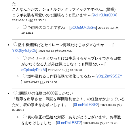
た
こんなんただのナショナルジオグラフィックですやん…(驚嘆)
コラボ衣装も可愛いので頑張ろうと思います -- [
9kHrBJurQXA
]
2021-03-12 (金) 23:35:51
予想外のコラボですね -- [
5COe5Uk35Sw
]
2021-03-13 (土)
19:12:11
敵中枢艦隊だとセイレーン海域だけじゃダメなのか… -- [
YKQ8y4utyOk
]
2021-03-13 (土) 02:47:32
デイリーさえやっとけば事足りるからプレイできる日数
が少なくなる人以外は気にしなくても問題ない -- [
dCpku4yRskM
]
2021-03-13 (土) 04:16:28
燃料溢れるし作戦任務で消化してるわ -- [
y0q1Zm9SSZY
]
2021-03-13 (土) 13:51:51
1回限りの任務は4000笹しかない
「艦隊を出撃させ、戦闘を80回勝利せよ！」の任務がかぶっている
ため、表の修正をお願いします。 -- [
0LneRbLESF2
]
2021-03-16 (火)
02:46:31
表の修正の迅速な対応 ありがとうございます。お手数
をおかけしました -- [
0LneRbLESF2
]
2021-03-16 (火) 17:09:46