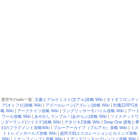
運営中のwiki一覧:
文豪とアルケミスト(文アル)攻略 Wiki
|
オトギフロンティ
ア(オトフロ)攻略 Wiki
|
アズールレーン(アズレン)攻略 Wiki
|
対魔忍RPG攻
略 Wiki
|
アークナイツ攻略 Wiki
|
ラングリッサーモバイル攻略 Wiki
|
アート
ワール攻略 Wiki
|
あやかしランブル！(あやらぶ)攻略 Wiki
|
ツイステッドワ
ンダーランド(ツイステ)攻略 Wiki
|
デタリキZ攻略 Wiki
|
Deep One 虚無と夢
幻のフラグメント攻略Wiki
|
ブルーアーカイブ（ブルアカ）攻略 Wiki
|
ミス
トトレインガールズ攻略 Wiki
|
超昂大戦エスカレーションヒロインズ攻略
Wiki
|
ミナシゴノシゴト攻略 Wiki
|
エデンズリッターグレンツェ攻略 Wiki
|