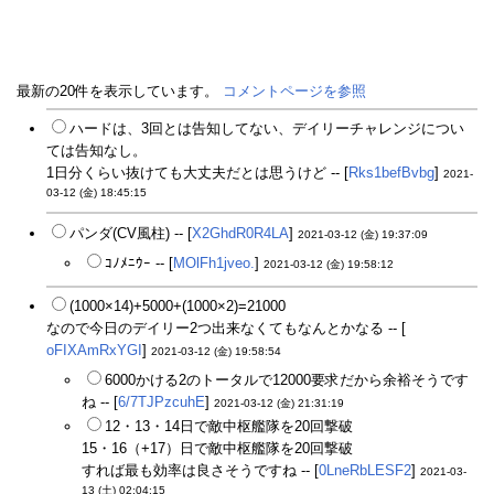
最新の20件を表示しています。
コメントページを参照
ハードは、3回とは告知してない、デイリーチャレンジについ
ては告知なし。
1日分くらい抜けても大丈夫だとは思うけど -- [
Rks1befBvbg
]
2021-
03-12 (金) 18:45:15
パンダ(CV風柱) -- [
X2GhdR0R4LA
]
2021-03-12 (金) 19:37:09
ｺﾉﾒﾆｳｰ -- [
MOlFh1jveo.
]
2021-03-12 (金) 19:58:12
(1000×14)+5000+(1000×2)=21000
なので今日のデイリー2つ出来なくてもなんとかなる -- [
oFIXAmRxYGI
]
2021-03-12 (金) 19:58:54
6000かける2のトータルで12000要求だから余裕そうです
ね -- [
6/7TJPzcuhE
]
2021-03-12 (金) 21:31:19
12・13・14日で敵中枢艦隊を20回撃破
15・16（+17）日で敵中枢艦隊を20回撃破
すれば最も効率は良さそうですね -- [
0LneRbLESF2
]
2021-03-
13 (土) 02:04:15