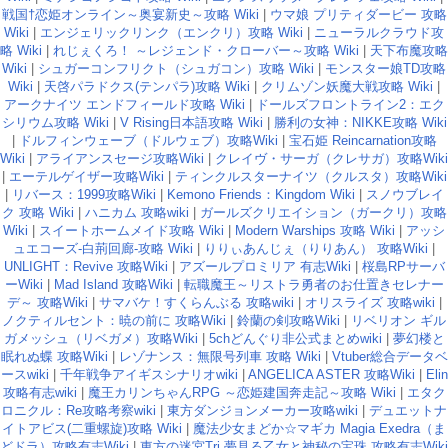
戦国†恋姫オンライン～奥宴新史～攻略 Wiki
|
ウマ娘 プリティダービー 攻略
Wiki
|
エンジェリックリンク（エンクリ）攻略 Wiki
|
ニューラルクラウド攻
略 Wiki
|
れじぇくろ！ ～レジェンド・クローバー～攻略 Wiki
|
天下布魔攻略
Wiki
|
シュガーコンフリクト（シュガコン）攻略 Wiki
|
モンスター娘TD攻略
Wiki
|
天啓パラドクス(テンパラ)攻略 Wiki
|
クリムゾン妖魔大戦攻略 Wiki
|
アークナイツ エンドフィールド攻略 Wiki
|
ドールズフロントライン2：エク
シリウム攻略 Wiki
|
V Rising日本語攻略 Wiki
|
勝利の女神：NIKKE攻略 Wiki
|
ドルフィンウェーブ（ドルウェブ）攻略Wiki
|
宝石姫 Reincarnation攻略
Wiki
|
アライアンスセージ攻略Wiki
|
クレイヴ・サーガ（クレサガ）攻略Wiki
|
エーテルゲイザー攻略Wiki
|
ティンクルスターナイツ（クルスタ）攻略Wiki
|
リバース：1999攻略Wiki
|
Kemono Friends：Kingdom Wiki
|
スノウブレイ
ク 攻略 Wiki
|
ハニカム 攻略wiki
|
ガールズクリエイション（ガークリ）攻略
Wiki
|
スイートホームメイド攻略 Wiki
|
Modern Warships 攻略 Wiki
|
アッシ
ュエコーズ-白荊回廊-攻略 Wiki
|
りりぃあんじぇ（りりあん） 攻略Wiki
|
UNLIGHT：Revive 攻略Wiki
|
アズールプロミリア 有志Wiki
|
桜島RPサーバ
ーWiki
|
Mad Island 攻略Wiki
|
転職魔王～リストラ勇者のお仕置きセレナー
デ～ 攻略Wiki
|
サマバケ！すくらんぶる 攻略wiki
|
オリスライズ 攻略wiki
|
ノクティルセント：暁の前に 攻略Wiki
|
鈴蘭の剣攻略Wiki
|
リベリオン ギル
ガメッシュ（リベガメ）攻略Wiki
|
5chどんぐり非公式まとめwiki
|
夢幻楼と
眠れぬ蝶 攻略Wiki
|
レゾナンス：無限号列車 攻略 Wiki
|
Vtuber総合データベ
ースwiki
|
千年戦争アイギスシナリオwiki
|
ANGELICA ASTER 攻略Wiki
|
Elin
攻略有志wiki
|
魔王カリンちゃんRPG ～恋姫建国奔走記～攻略 Wiki
|
エタク
ロニクル：Re攻略考察wiki
|
東方ダンジョンメーカー攻略wiki
|
デュエットナ
イトアビス(二重螺旋)攻略 Wiki
|
魔法少女まどか☆マギカ Magia Exedra（ま
どドラ）攻略有志Wiki
|
東方の迷宮Tri 夢見る乙女と神秘の宝珠 攻略有志Wiki