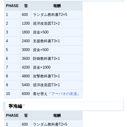
PHASE
笹
報酬
1
600
ランダム教科書T2×5
2
1200
巡洋改造図T2×2
3
1800
資金×500
4
2400
支援教科書T3×1
5
3000
資金×500
6
3600
防御教科書T3×1
7
4200
資金×1000
8
4800
攻撃教科書T3×1
9
5400
巡洋改造図T3×1
10
6000
着せ替え「
アーバオの友達
」
↑
†
寧海編
PHASE
笹
報酬
1
600
ランダム教科書T2×5