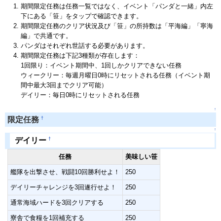
期間限定任務は任務一覧ではなく、イベント「パンダと一緒」内左
下にある「笹」をタップで確認できます。
期間限定任務のクリア状況及び「笹」の所持数は「平海編」「寧海
編」で共通です。
パンダはそれぞれ世話する必要があります。
期間限定任務は下記3種類が存在します：
1回限り：イベント期間中、1回しかクリアできない任務
ウィークリー：毎週月曜日0時にリセットされる任務（イベント期
間中最大3回までクリア可能）
デイリー：毎日0時にリセットされる任務
↑
†
限定任務
↑
†
デイリー
任務
美味しい笹
艦隊を出撃させ、戦闘10回勝利せよ！
250
デイリーチャレンジを3回遂行せよ！
250
通常海域ハードを3回クリアする
250
寮舎で食糧を1回補充する
250