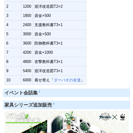
2
1200
巡洋改造図T2×2
3
1800
資金×500
4
2400
支援教科書T3×1
5
3000
資金×500
6
3600
防御教科書T3×1
7
4200
資金×1000
8
4800
攻撃教科書T3×1
9
5400
巡洋改造図T3×1
10
6000
着せ替え「
ダーバオの友達
」
↑
†
イベント会話集
↑
†
家具シリーズ追加販売