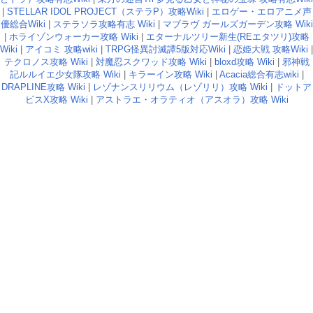
|
STELLAR IDOL PROJECT（ステラP）攻略Wiki
|
エロゲー・エロアニメ声
優総合Wiki
|
ステラソラ攻略有志 Wiki
|
マブラヴ ガールズガーデン攻略 Wiki
|
ホライゾンウォーカー攻略 Wiki
|
エターナルツリー新生(REエタツリ)攻略
Wiki
|
アイコミ 攻略wiki
|
TRPG怪異討滅譚5版対応Wiki
|
恋姫大戦 攻略Wiki
|
テクロノス攻略 Wiki
|
対魔忍スクワッド攻略 Wiki
|
bloxd攻略 Wiki
|
邪神戦
記ルルイエ少女隊攻略 Wiki
|
キラーイン攻略 Wiki
|
Acacia総合有志wiki
|
DRAPLINE攻略 Wiki
|
レゾナンスリリウム（レゾリリ）攻略 Wiki
|
ドットア
ビスX攻略 Wiki
|
アストラエ・オラティオ（アスオラ）攻略 Wiki