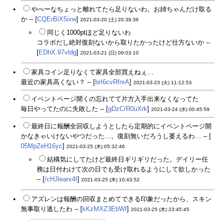
やべーなちょっと離れてたら足りないわ。お姉ちゃんだけ取る
か -- [
CQErBiX5ixw
]
2021-03-20 (土) 20:39:36
同じく1000ptほど足りないわ
コラボだし絶対復刻ないから取りたかったけど仕方ないか --
[
EDhX.97vldg
]
2021-03-21 (日) 09:03:10
家具コイン足りなくて家具全部買えねぇ…
最近の家具高くない？ -- [
brI6cvRfnrA
]
2021-03-23 (火) 11:12:53
イベントページ開くの忘れてて片方入手出来なくなってた
毎日やってたのに失敗した -- [
gDzC/R0uXrk
]
2021-03-24 (水) 00:45:59
最終日に報酬全回収しようとしたら定期的にイベントページ開
かなきゃいけないやつだった…。復刻無いだろうし萎えるわ… -- [
05MpZeH16yc
]
2021-03-25 (木) 05:32:46
結構気にしてたけど最終日ギリギリだった。デイリー任
務は日付わけて次の日でも受け取れるようにして欲しかった
-- [
/cHJlearx4I
]
2021-03-25 (木) 10:43:52
アズレンは報酬の回収まとめてできる印象だったから、スキン
無事取り逃したわ -- [
kKzMXZ3EbWI
]
2021-03-25 (木) 23:45:45