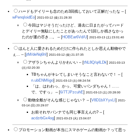
ハードもデイリーも念のため3回残しておいて正解だったな -- [
wPenqIoidEo
]
2021-03-12 (金) 21:28:30
今回はマジそうだったけど、過去に日またがってハード
とデイリー無駄にしたことがあったんで1回しか残さなかっ
たのが運の尽き…。 -- [
HOBEar6Vd/U
]
2021-03-13 (土) 23:01:40
ほんと人に愛されるためだけに作られたとしか思えん動物やで
ぇ… -- [
jtM/deNq6hI
]
2021-03-12 (金) 21:37:35
アザラシちゃんよりかわいい -- [
tNL8Q/q4LDk
]
2021-03-13
(土) 02:20:30
TBちゃんがキレてしまいそうなこと言わないで！ -- [
n.ubENMIigo
]
2021-03-13 (土) 08:24:54
「は、はわわっ、かっ、可愛いパンダちゃん！……
で、ですっ」 -- [
6/7TJPzcuhE
]
2021-03-13 (土) 20:28:00
動物全般がそんな感じじゃない？ -- [
V8D1bXYyxLI
]
2021-
03-14 (日) 20:29:07
お前それサバンナでも同じ事言えんの? -- [
acdzrbGx4og
]
2021-03-23 (火) 15:04:07
プロモーション動画が本当にスマホゲームの動画か？って思っ