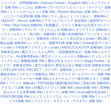
|
リバース：1999攻略Wiki
|
Kemono Friends：Kingdom Wiki
|
スノウブレイ
ク 攻略 Wiki
|
ハニカム 攻略wiki
|
ガールズクリエイション（ガークリ）攻略
Wiki
|
スイートホームメイド攻略 Wiki
|
Modern Warships 攻略 Wiki
|
アッシ
ュエコーズ-白荊回廊-攻略 Wiki
|
りりぃあんじぇ（りりあん） 攻略Wiki
|
UNLIGHT：Revive 攻略Wiki
|
アズールプロミリア 有志Wiki
|
桜島RPサーバ
ーWiki
|
Mad Island 攻略Wiki
|
転職魔王～リストラ勇者のお仕置きセレナー
デ～ 攻略Wiki
|
サマバケ！すくらんぶる 攻略wiki
|
オリスライズ 攻略wiki
|
ノクティルセント：暁の前に 攻略Wiki
|
鈴蘭の剣攻略Wiki
|
リベリオン ギル
ガメッシュ（リベガメ）攻略Wiki
|
5chどんぐり非公式まとめwiki
|
夢幻楼と
眠れぬ蝶 攻略Wiki
|
レゾナンス：無限号列車 攻略 Wiki
|
Vtuber総合データベ
ースwiki
|
千年戦争アイギスシナリオwiki
|
ANGELICA ASTER 攻略Wiki
|
Elin
攻略有志wiki
|
魔王カリンちゃんRPG ～恋姫建国奔走記～攻略 Wiki
|
エタク
ロニクル：Re攻略考察wiki
|
東方ダンジョンメーカー攻略wiki
|
デュエットナ
イトアビス(二重螺旋)攻略 Wiki
|
魔法少女まどか☆マギカ Magia Exedra（ま
どドラ）攻略有志Wiki
|
東方の迷宮Tri 夢見る乙女と神秘の宝珠 攻略有志Wiki
|
STELLAR IDOL PROJECT（ステラP）攻略Wiki
|
エロゲー・エロアニメ声
優総合Wiki
|
ステラソラ攻略有志 Wiki
|
マブラヴ ガールズガーデン攻略 Wiki
|
ホライゾンウォーカー攻略 Wiki
|
エターナルツリー新生(REエタツリ)攻略
Wiki
|
アイコミ 攻略wiki
|
TRPG怪異討滅譚5版対応Wiki
|
恋姫大戦 攻略Wiki
|
テクロノス攻略 Wiki
|
対魔忍スクワッド攻略 Wiki
|
bloxd攻略 Wiki
|
邪神戦
記ルルイエ少女隊攻略 Wiki
|
キラーイン攻略 Wiki
|
Acacia総合有志wiki
|
DRAPLINE攻略 Wiki
|
レゾナンスリリウム（レゾリリ）攻略 Wiki
|
ドットア
ビスX攻略 Wiki
|
アストラエ・オラティオ（アスオラ）攻略 Wiki