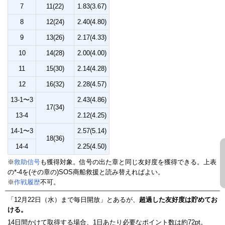
7
11(22)
1.83(3.67)
8
12(24)
2.40(4.80)
9
13(26)
2.17(4.33)
10
14(28)
2.00(4.00)
11
15(30)
2.14(4.28)
12
16(32)
2.28(4.57)
13-1〜3
2.43(4.86)
17(34)
13-4
2.12(4.25)
14-1〜3
2.57(5.14)
18(36)
14-4
2.25(4.50)
※
救助信号
も獲得対象。信号の出た章と同じ友好度を獲得できる。上表
の*-4を(その章の)SOS商船救援と読み替えればよい。
※
作戦履歴
不可。
「12月22日（水）まで毎日開放」とあるが、
超過した友好度は貯めてお
ける。
14日間かけて取得する場合、1日あたり必要なポイント数は約72pt。