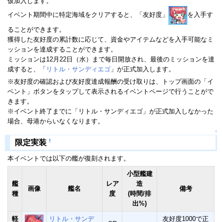
仮加入します。
イベント期間中に特定海域をクリアすると、「友好度」
を入手す
ることができます。
獲得した友好度の累計数に応じて、資金やアイテムなどを入手可能なミ
ッションを達成することができます。
ミッションは12月22日（水）まで毎日開放され、最後のミッションを達
成すると、「
リトル・サンディエゴ
」が正式加入します。
※友好度の確認および友好度達成報酬の受け取りは、トップ画面の「イ
ベント」ボタンをタップして表示されるイベントページで行うことがで
きます。
※イベント終了までに「リトル・サンディエゴ」が正式加入しなかった
場合、母港からいなくなります。
↑
†
限定実装
本イベントでは以下の艦が復刻されます。
小型艦建
艦
レア
造
画像
艦名
備考
種
度
(時間/排
出%)
軽
リトル・サンデ
友好度1000で正