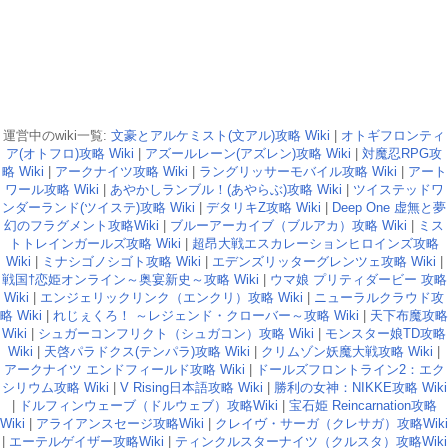
運営中のwiki一覧:
文豪とアルケミスト(文アル)攻略 Wiki
|
オトギフロンティ
ア(オトフロ)攻略 Wiki
|
アズールレーン(アズレン)攻略 Wiki
|
対魔忍RPG攻
略 Wiki
|
アークナイツ攻略 Wiki
|
ラングリッサーモバイル攻略 Wiki
|
アート
ワール攻略 Wiki
|
あやかしランブル！(あやらぶ)攻略 Wiki
|
ツイステッドワ
ンダーランド(ツイステ)攻略 Wiki
|
デタリキZ攻略 Wiki
|
Deep One 虚無と夢
幻のフラグメント攻略Wiki
|
ブルーアーカイブ（ブルアカ）攻略 Wiki
|
ミス
トトレインガールズ攻略 Wiki
|
超昂大戦エスカレーションヒロインズ攻略
Wiki
|
ミナシゴノシゴト攻略 Wiki
|
エデンズリッターグレンツェ攻略 Wiki
|
戦国†恋姫オンライン～奥宴新史～攻略 Wiki
|
ウマ娘 プリティダービー 攻略
Wiki
|
エンジェリックリンク（エンクリ）攻略 Wiki
|
ニューラルクラウド攻
略 Wiki
|
れじぇくろ！ ～レジェンド・クローバー～攻略 Wiki
|
天下布魔攻略
Wiki
|
シュガーコンフリクト（シュガコン）攻略 Wiki
|
モンスター娘TD攻略
Wiki
|
天啓パラドクス(テンパラ)攻略 Wiki
|
クリムゾン妖魔大戦攻略 Wiki
|
アークナイツ エンドフィールド攻略 Wiki
|
ドールズフロントライン2：エク
シリウム攻略 Wiki
|
V Rising日本語攻略 Wiki
|
勝利の女神：NIKKE攻略 Wiki
|
ドルフィンウェーブ（ドルウェブ）攻略Wiki
|
宝石姫 Reincarnation攻略
Wiki
|
アライアンスセージ攻略Wiki
|
クレイヴ・サーガ（クレサガ）攻略Wiki
|
エーテルゲイザー攻略Wiki
|
ティンクルスターナイツ（クルスタ）攻略Wiki