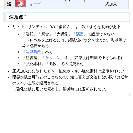
SR
×
巡
ィエゴ
式加入
↑
†
注意点
リトル・サンディエゴの「仮加入」は、次のような制約がある
「委託」「寮舎」「大講堂」「
演習
」に設定できない
→レベルを上げるには、経験値パックを使うか、海域等で
稼ぐ必要がある
「
認識覚醒
」不可
「秘書艦」「
ケッコン
」不可 (好感度は戦闘で上げられる)
「強化素材」「退役」での消費不可
正式加入に失敗したとき、強化やスキル強化素材は返却されない
限界突破は可能とのことなので、逆に言えば突破しない限りは通常
のレベル上限が適用される
（強化突破に用いた素材も、消滅時には返却されない。）
↑