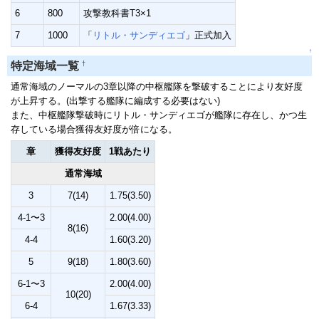
6
800
攻撃教科書T3×1
7
1000
「
リトル・サンディエゴ
」正式加入
↑
†
特定海域一覧
通常海域のノーマルの3章以降の中枢艦隊を撃破することにより友好度
が上昇する。(出撃する艦隊に編成する必要はない)
また、中枢艦隊撃破時にリトル・サンディエゴが艦隊に存在し、かつ生
存している場合獲得友好度が倍になる。
章
獲得友好度
1戦あたり
通常海域
3
7(14)
1.75(3.50)
4-1〜3
2.00(4.00)
8(16)
4-4
1.60(3.20)
5
9(18)
1.80(3.60)
6-1〜3
2.00(4.00)
10(20)
6-4
1.67(3.33)