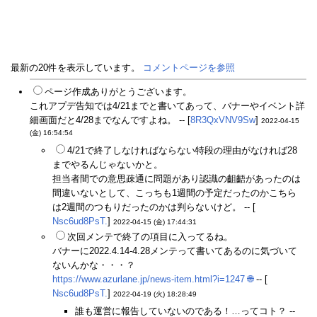
最新の20件を表示しています。
コメントページを参照
ページ作成ありがとうございます。
これアプデ告知では4/21までと書いてあって、バナーやイベント詳
細画面だと4/28までなんですよね。 -- [
8R3QxVNV9Sw
]
2022-04-15
(金) 16:54:54
4/21で終了しなければならない特段の理由がなければ28
までやるんじゃないかと。
担当者間での意思疎通に問題があり認識の齟齬があったのは
間違いないとして、こっちも1週間の予定だったのかこちら
は2週間のつもりだったのかは判らないけど。 -- [
Nsc6ud8PsT.
]
2022-04-15 (金) 17:44:31
次回メンテで終了の項目に入ってるね。
バナーに2022.4.14-4.28メンテって書いてあるのに気づいて
ないんかな・・・？
https://www.azurlane.jp/news-item.html?i=1247
🌐
-- [
Nsc6ud8PsT.
]
2022-04-19 (火) 18:28:49
誰も運営に報告していないのである！…ってコト？ --