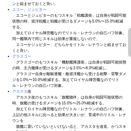
ンと組ませておくと良い。
エコー
、
ジュピター
エコーとジュピターのもつスキル「戦艦護衛」は自身が戦闘可能
状態の時、巡洋戦艦と戦艦が受けるダメージを5.0%〜15.0%軽減
する。
加えてロイヤル陣営艦なのでリトル・レナウンの自己バフ対象。
同一艦隊内で同じスキルは効果が重複しないので、
エコーかジュピター、どちらかをリトル・レナウンと組ませてお
くと良い。
グラスゴー
グラスゴーのもつスキル「機動艦隊護衛」は自身が戦闘可能状態
の時、主力艦隊が受けるダメージを3.5%〜8.0%軽減し、
グラスゴー自身が敵駆逐艦・敵巡洋艦から受ける砲撃・雷撃ダメ
ジを1.0%〜10.0%軽減する。加えてロイヤル陣営艦なのでリト
ル・レナウンの自己バフ対象。
アカスタ
改
アカスタ改のもつスキル「旗艦随伴」は自身が戦闘可能状態の
時、旗艦の受けるダメージを15.0%〜25.0%軽減する。
加えてロイヤル陣営艦なのでリトル・レナウンの自己バフ対象。
上記の他スキルに比べると効果が大きいが、育成中のリトル・レナ
ウンを
旗艦に置いていないといけない点と、アカスタを改造、かつスキ