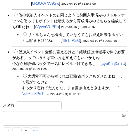
[
8R3QxVNV9Sw
]
2022-04-19 (火) 18:48:05
他の仮加入イベントのと同じように前回入手済みのリトルレナ
ウンを使ってもポイントは増えるから育成済みのそちらを編成して
もOKだね -- [
/VyvvrVUPPo
]
2022-04-16 (土) 09:20:37
リトルちゃんを構成していなくてもお迎え出来るポイン
トは貯まるけどね。 -- [
4If/T.rP3iQ
]
2022-04-19 (火) 20:49:16
仮加入イベント全部に言えるけど「経験値は海域等で稼ぐ必要
がある」っていうのは言い方を変えてもいいかもね
今なら経験値パックで一気にレベル上げできるし -- [
cyoKhqXx.7U
]
2022-04-25 (月) 01:14:25
大講堂不可から考えれば経験値パックもダメだよね、っ
て気がするけど・・・ｗ
すっかり忘れてたんかな。まぁ書き換えときますか。 -- [
Nsc6ud8PsT.
]
2022-04-25 (月) 03:31:15
お名前:
😀