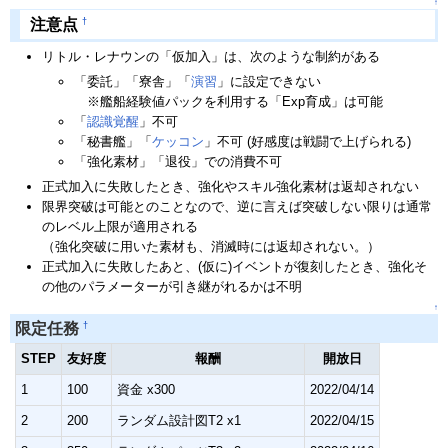
↑
†
注意点
リトル・レナウンの「仮加入」は、次のような制約がある
「委託」「寮舎」「
演習
」に設定できない
※艦船経験値パックを利用する「Exp育成」は可能
「
認識覚醒
」不可
「秘書艦」「
ケッコン
」不可 (好感度は戦闘で上げられる)
「強化素材」「退役」での消費不可
正式加入に失敗したとき、強化やスキル強化素材は返却されない
限界突破は可能とのことなので、逆に言えば突破しない限りは通常
のレベル上限が適用される
（強化突破に用いた素材も、消滅時には返却されない。）
正式加入に失敗したあと、(仮に)イベントが復刻したとき、強化そ
の他のパラメーターが引き継がれるかは不明
↑
†
限定任務
STEP
友好度
報酬
開放日
1
100
資金 x300
2022/04/14
2
200
ランダム設計図T2 x1
2022/04/15