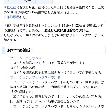
※
救助信号
も獲得対象。信号の出た章と同じ友好度を獲得できる。上表
の*-4を(その章の)SOS商船救援と読み替えればよい。
※
作戦履歴
不可。
「累計友好度獲得数達成ミッションは4月14日〜4月20日まで毎日1つず
つ開放されます」とあるが、
超過した友好度は貯めておける。
したがって先に1000pt貯めてしまえば4/20にはリトル・レナウンが正式
加入する。
↑
†
おすすめ編成
クイーン・エリザベス
ロイヤル陣営バフを持つので、育成などが捗りやすい。
ロイヤル陣営の艦
ロイヤル陣営の艦を艦隊に加えるだけで自己バフが有効になる。
フォーチュン
、
フォックスハウンド
フォーチュンとフォックスハウンドのもつスキル「側面援護」は
自身が戦闘可能状態の時、主力艦隊が受けるダメージを5.0%〜
15.0%軽減する。
加えてロイヤル陣営艦なのでリトル・レナウンの自己バフ対象。
同一艦隊内で同じスキルは効果が重複しないので、
フォーチュンかフォックスハウンド、どちらかをリトル・レナウ