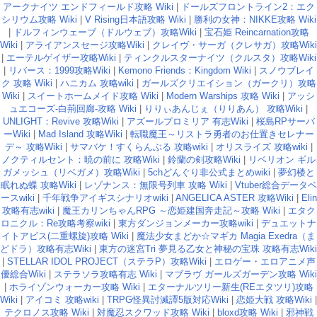
アークナイツ エンドフィールド攻略 Wiki
|
ドールズフロントライン2：エク
シリウム攻略 Wiki
|
V Rising日本語攻略 Wiki
|
勝利の女神：NIKKE攻略 Wiki
|
ドルフィンウェーブ（ドルウェブ）攻略Wiki
|
宝石姫 Reincarnation攻略
Wiki
|
アライアンスセージ攻略Wiki
|
クレイヴ・サーガ（クレサガ）攻略Wiki
|
エーテルゲイザー攻略Wiki
|
ティンクルスターナイツ（クルスタ）攻略Wiki
|
リバース：1999攻略Wiki
|
Kemono Friends：Kingdom Wiki
|
スノウブレイ
ク 攻略 Wiki
|
ハニカム 攻略wiki
|
ガールズクリエイション（ガークリ）攻略
Wiki
|
スイートホームメイド攻略 Wiki
|
Modern Warships 攻略 Wiki
|
アッシ
ュエコーズ-白荊回廊-攻略 Wiki
|
りりぃあんじぇ（りりあん） 攻略Wiki
|
UNLIGHT：Revive 攻略Wiki
|
アズールプロミリア 有志Wiki
|
桜島RPサーバ
ーWiki
|
Mad Island 攻略Wiki
|
転職魔王～リストラ勇者のお仕置きセレナー
デ～ 攻略Wiki
|
サマバケ！すくらんぶる 攻略wiki
|
オリスライズ 攻略wiki
|
ノクティルセント：暁の前に 攻略Wiki
|
鈴蘭の剣攻略Wiki
|
リベリオン ギル
ガメッシュ（リベガメ）攻略Wiki
|
5chどんぐり非公式まとめwiki
|
夢幻楼と
眠れぬ蝶 攻略Wiki
|
レゾナンス：無限号列車 攻略 Wiki
|
Vtuber総合データベ
ースwiki
|
千年戦争アイギスシナリオwiki
|
ANGELICA ASTER 攻略Wiki
|
Elin
攻略有志wiki
|
魔王カリンちゃんRPG ～恋姫建国奔走記～攻略 Wiki
|
エタク
ロニクル：Re攻略考察wiki
|
東方ダンジョンメーカー攻略wiki
|
デュエットナ
イトアビス(二重螺旋)攻略 Wiki
|
魔法少女まどか☆マギカ Magia Exedra（ま
どドラ）攻略有志Wiki
|
東方の迷宮Tri 夢見る乙女と神秘の宝珠 攻略有志Wiki
|
STELLAR IDOL PROJECT（ステラP）攻略Wiki
|
エロゲー・エロアニメ声
優総合Wiki
|
ステラソラ攻略有志 Wiki
|
マブラヴ ガールズガーデン攻略 Wiki
|
ホライゾンウォーカー攻略 Wiki
|
エターナルツリー新生(REエタツリ)攻略
Wiki
|
アイコミ 攻略wiki
|
TRPG怪異討滅譚5版対応Wiki
|
恋姫大戦 攻略Wiki
|
テクロノス攻略 Wiki
|
対魔忍スクワッド攻略 Wiki
|
bloxd攻略 Wiki
|
邪神戦