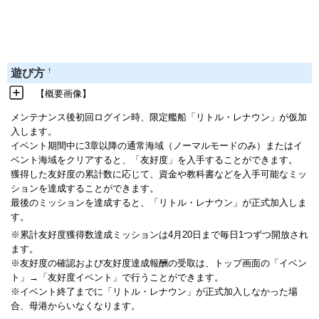
†
遊び方
【概要画像】
メンテナンス後初回ログイン時、限定艦船「リトル・レナウン」が仮加
入します。
イベント期間中に3章以降の通常海域（ノーマルモードのみ）またはイ
ベント海域をクリアすると、「友好度」を入手することができます。
獲得した友好度の累計数に応じて、資金や教科書などを入手可能なミッ
ションを達成することができます。
最後のミッションを達成すると、「リトル・レナウン」が正式加入しま
す。
※累計友好度獲得数達成ミッションは4月20日まで毎日1つずつ開放され
ます。
※友好度の確認および友好度達成報酬の受取は、トップ画面の「イベン
ト」→「友好度イベント」で行うことができます。
※イベント終了までに「リトル・レナウン」が正式加入しなかった場
合、母港からいなくなります。