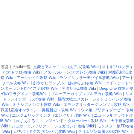
運営中のwiki一覧:
文豪とアルケミスト(文アル)攻略 Wiki
|
オトギフロンティ
ア(オトフロ)攻略 Wiki
|
アズールレーン(アズレン)攻略 Wiki
|
対魔忍RPG攻
略 Wiki
|
アークナイツ攻略 Wiki
|
ラングリッサーモバイル攻略 Wiki
|
アート
ワール攻略 Wiki
|
あやかしランブル！(あやらぶ)攻略 Wiki
|
ツイステッドワ
ンダーランド(ツイステ)攻略 Wiki
|
デタリキZ攻略 Wiki
|
Deep One 虚無と夢
幻のフラグメント攻略Wiki
|
ブルーアーカイブ（ブルアカ）攻略 Wiki
|
ミス
トトレインガールズ攻略 Wiki
|
超昂大戦エスカレーションヒロインズ攻略
Wiki
|
ミナシゴノシゴト攻略 Wiki
|
エデンズリッターグレンツェ攻略 Wiki
|
戦国†恋姫オンライン～奥宴新史～攻略 Wiki
|
ウマ娘 プリティダービー 攻略
Wiki
|
エンジェリックリンク（エンクリ）攻略 Wiki
|
ニューラルクラウド攻
略 Wiki
|
れじぇくろ！ ～レジェンド・クローバー～攻略 Wiki
|
天下布魔攻略
Wiki
|
シュガーコンフリクト（シュガコン）攻略 Wiki
|
モンスター娘TD攻略
Wiki
|
天啓パラドクス(テンパラ)攻略 Wiki
|
クリムゾン妖魔大戦攻略 Wiki
|