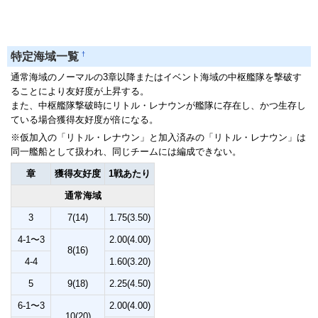
†
特定海域一覧
通常海域のノーマルの3章以降またはイベント海域の中枢艦隊を撃破す
ることにより友好度が上昇する。
また、中枢艦隊撃破時にリトル・レナウンが艦隊に存在し、かつ生存し
ている場合獲得友好度が倍になる。
※仮加入の「リトル・レナウン」と加入済みの「リトル・レナウン」は
同一艦船として扱われ、同じチームには編成できない。
章
獲得友好度
1戦あたり
通常海域
3
7(14)
1.75(3.50)
4-1〜3
2.00(4.00)
8(16)
4-4
1.60(3.20)
5
9(18)
2.25(4.50)
6-1〜3
2.00(4.00)
10(20)