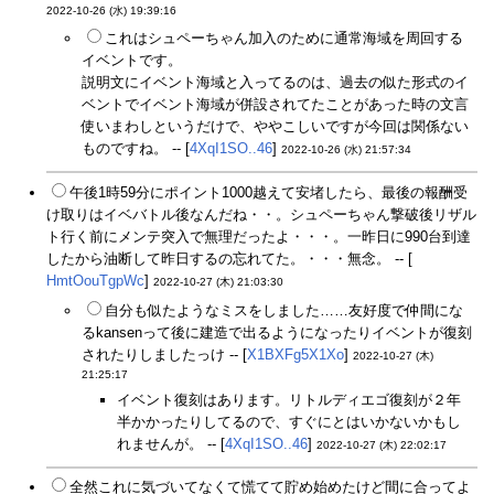
2022-10-26 (水) 19:39:16
これはシュペーちゃん加入のために通常海域を周回する
イベントです。
説明文にイベント海域と入ってるのは、過去の似た形式のイ
ベントでイベント海域が併設されてたことがあった時の文言
使いまわしというだけで、ややこしいですが今回は関係ない
ものですね。 -- [
4XqI1SO..46
]
2022-10-26 (水) 21:57:34
午後1時59分にポイント1000越えて安堵したら、最後の報酬受
け取りはイベバトル後なんだね・・。シュペーちゃん撃破後リザル
ト行く前にメンテ突入で無理だったよ・・・。一昨日に990台到達
したから油断して昨日するの忘れてた。・・・無念。 -- [
HmtOouTgpWc
]
2022-10-27 (木) 21:03:30
自分も似たようなミスをしました……友好度で仲間にな
るkansenって後に建造で出るようになったりイベントが復刻
されたりしましたっけ -- [
X1BXFg5X1Xo
]
2022-10-27 (木)
21:25:17
イベント復刻はあります。リトルディエゴ復刻が２年
半かかったりしてるので、すぐにとはいかないかもし
れませんが。 -- [
4XqI1SO..46
]
2022-10-27 (木) 22:02:17
全然これに気づいてなくて慌てて貯め始めたけど間に合ってよ