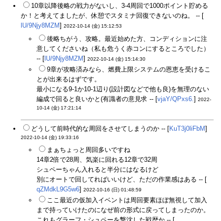
10章以降後略の戦力がないし、3-4周回で1000ポイント貯める
か！と考えてましたが、休憩でスタミナ回復できないのね。 -- [
lU/9Njy8MZM
]
2022-10-14 (金) 15:12:53
後略ちがう、攻略。最近始めた方、コンディションに注
意してくださいね（私も危うく赤コンにするところでした）
-- [
lU/9Njy8MZM
]
2022-10-14 (金) 15:14:30
9章が攻略済みなら、燃費上限システムの恩恵を受けるこ
とが出来るはずです。
最小になる9-1か10-1辺り(設計図などで他も良)を無理のない
編成で回ると良いかと(有識者の意見求 -- [
vjaY/QPxs6.
]
2022-
10-14 (金) 17:21:14
どうして前時代的な周回をさせてしまうのか -- [
KuT3j0liFbM
]
2022-10-14 (金) 19:33:16
まぁちょっと周回多いですね
14章2倍で28周、気楽に回れる12章で32周
シュペーちゃん入れると半分にはなるけど
別にオートで回してればいいけど、ただの作業感はある -- [
qZMdkL9G5w6
]
2022-10-16 (日) 01:48:59
ここ最近の仮加入イベントは周回要素ほぼ無視して加入
まで持っていけたのになぜ前の形式に戻ってしまったのか。
これもグラーフ・シュペーを撃沈した戦歴か -- [