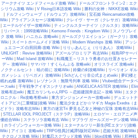
アークナイツ エンドフィールド攻略 Wiki
|
ドールズフロントライン2：エク
シリウム攻略 Wiki
|
V Rising日本語攻略 Wiki
|
勝利の女神：NIKKE攻略 Wiki
|
ドルフィンウェーブ（ドルウェブ）攻略Wiki
|
宝石姫 Reincarnation攻略
Wiki
|
アライアンスセージ攻略Wiki
|
クレイヴ・サーガ（クレサガ）攻略Wiki
|
エーテルゲイザー攻略Wiki
|
ティンクルスターナイツ（クルスタ）攻略Wiki
|
リバース：1999攻略Wiki
|
Kemono Friends：Kingdom Wiki
|
スノウブレイ
ク 攻略 Wiki
|
ハニカム 攻略wiki
|
ガールズクリエイション（ガークリ）攻略
Wiki
|
スイートホームメイド攻略 Wiki
|
Modern Warships 攻略 Wiki
|
アッシ
ュエコーズ-白荊回廊-攻略 Wiki
|
りりぃあんじぇ（りりあん） 攻略Wiki
|
UNLIGHT：Revive 攻略Wiki
|
アズールプロミリア 有志Wiki
|
桜島RPサーバ
ーWiki
|
Mad Island 攻略Wiki
|
転職魔王～リストラ勇者のお仕置きセレナー
デ～ 攻略Wiki
|
サマバケ！すくらんぶる 攻略wiki
|
オリスライズ 攻略wiki
|
ノクティルセント：暁の前に 攻略Wiki
|
鈴蘭の剣攻略Wiki
|
リベリオン ギル
ガメッシュ（リベガメ）攻略Wiki
|
5chどんぐり非公式まとめwiki
|
夢幻楼と
眠れぬ蝶 攻略Wiki
|
レゾナンス：無限号列車 攻略 Wiki
|
Vtuber総合データベ
ースwiki
|
千年戦争アイギスシナリオwiki
|
ANGELICA ASTER 攻略Wiki
|
Elin
攻略有志wiki
|
魔王カリンちゃんRPG ～恋姫建国奔走記～攻略 Wiki
|
エタク
ロニクル：Re攻略考察wiki
|
東方ダンジョンメーカー攻略wiki
|
デュエットナ
イトアビス(二重螺旋)攻略 Wiki
|
魔法少女まどか☆マギカ Magia Exedra（ま
どドラ）攻略有志Wiki
|
東方の迷宮Tri 夢見る乙女と神秘の宝珠 攻略有志Wiki
|
STELLAR IDOL PROJECT（ステラP）攻略Wiki
|
エロゲー・エロアニメ声
優総合Wiki
|
ステラソラ攻略有志 Wiki
|
マブラヴ ガールズガーデン攻略 Wiki
|
ホライゾンウォーカー攻略 Wiki
|
エターナルツリー新生(REエタツリ)攻略
Wiki
|
アイコミ 攻略wiki
|
TRPG怪異討滅譚5版対応Wiki
|
恋姫大戦 攻略Wiki
|
テクロノス攻略 Wiki
|
対魔忍スクワッド攻略 Wiki
|
bloxd攻略 Wiki
|
邪神戦