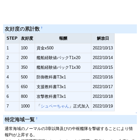
†
友好度の累計数
STEP
友好度
報酬
解放日
1
100
資金x500
2022/10/13
2
200
艦船経験値パックT1x20
2022/10/14
3
350
艦船経験値パックT1x30
2022/10/15
4
500
防御教科書T3x1
2022/10/16
5
650
支援教科書T3x1
2022/10/17
6
800
攻撃教科書T3x1
2022/10/18
7
1000
「
シュペーちゃん
」正式加入
2022/10/19
↑
†
特定海域一覧
通常海域のノーマルの3章以降及びの中枢艦隊を撃破することにより情
報Ptが上昇する。