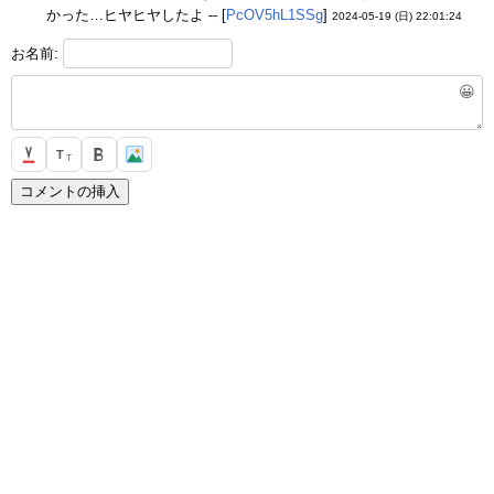
かった…ヒヤヒヤしたよ -- [
PcOV5hL1SSg
]
2024-05-19 (日) 22:01:24
お名前:
😀
T
T