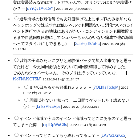
実は実装済みなのはサラトガちゃんで、オリジナルはまだ未実装と
か？ -- [
qYrQv1AoLGY
]
2022-10-20 (木) 09:46:39
通常海域の救難信号でも友好度稼げる上にボス戦のみ参加なら
ヘッジホッグで速攻すれば低レベルでも問題ないし消化ついでにイ
ベント進行できるの地味にありがたい（コンディションも回数貯ま
るまで自然回復休憩にしてシュペーちゃんがいない編成で他の海域
へってスタイルにもできるし） -- [
3abEgdS/bEc
]
2022-10-20 (木)
15:17:34
以前の子達みたいにブリと経験値パックで加入出来てると思っ
てたけど、今更周回必須と気付いて周回数確認して諦めました。
ごめんねシュペーちゃん。そのブリは持っていっていいよ… -- [
f9oTNM9GT5M
]
2022-10-21 (金) 21:34:57
まだ6日あるから頑張れええええ -- [
7OLhIsTo3qM
]
2022-
10-22 (土) 21:23:12
周回以外ないと知って、二日間でゲットした！諦めない
心！ -- [
LnkzPlvaRps
]
2022-10-27 (木) 00:33:13
イベント海域？今回のイベント海域ってどこにあるの？と思っ
てしまった俺 -- [
niplDpWuC9s
]
2022-10-24 (月) 03:34:29
イベントってどこ…？もう終わってる…？ -- [
1A7/a1XrKo2
]