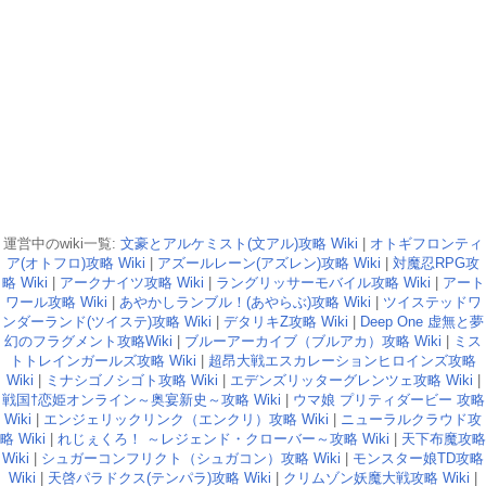
運営中のwiki一覧:
文豪とアルケミスト(文アル)攻略 Wiki
|
オトギフロンティ
ア(オトフロ)攻略 Wiki
|
アズールレーン(アズレン)攻略 Wiki
|
対魔忍RPG攻
略 Wiki
|
アークナイツ攻略 Wiki
|
ラングリッサーモバイル攻略 Wiki
|
アート
ワール攻略 Wiki
|
あやかしランブル！(あやらぶ)攻略 Wiki
|
ツイステッドワ
ンダーランド(ツイステ)攻略 Wiki
|
デタリキZ攻略 Wiki
|
Deep One 虚無と夢
幻のフラグメント攻略Wiki
|
ブルーアーカイブ（ブルアカ）攻略 Wiki
|
ミス
トトレインガールズ攻略 Wiki
|
超昂大戦エスカレーションヒロインズ攻略
Wiki
|
ミナシゴノシゴト攻略 Wiki
|
エデンズリッターグレンツェ攻略 Wiki
|
戦国†恋姫オンライン～奥宴新史～攻略 Wiki
|
ウマ娘 プリティダービー 攻略
Wiki
|
エンジェリックリンク（エンクリ）攻略 Wiki
|
ニューラルクラウド攻
略 Wiki
|
れじぇくろ！ ～レジェンド・クローバー～攻略 Wiki
|
天下布魔攻略
Wiki
|
シュガーコンフリクト（シュガコン）攻略 Wiki
|
モンスター娘TD攻略
Wiki
|
天啓パラドクス(テンパラ)攻略 Wiki
|
クリムゾン妖魔大戦攻略 Wiki
|