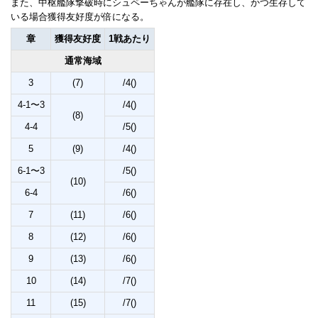
また、中枢艦隊撃破時にシュペーちゃんが艦隊に存在し、かつ生存して
いる場合獲得友好度が倍になる。
章
獲得友好度
1戦あたり
通常海域
3
(7)
/4()
4-1〜3
/4()
(8)
4-4
/5()
5
(9)
/4()
6-1〜3
/5()
(10)
6-4
/6()
7
(11)
/6()
8
(12)
/6()
9
(13)
/6()
10
(14)
/7()
11
(15)
/7()