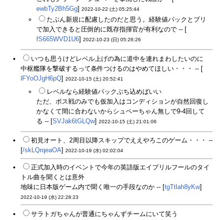
ewbTy2Bh5Gg
]
2022-10-22 (土) 05:25:44
たぶん新規に配慮したのだと思う。経験値パックとブリ
で加入できると圧倒的に既存指揮官が有利なので -- [
fS665WVD1U6
]
2022-10-23 (日) 05:26:26
いつも思うけどレベル上げの為に道中を連れまわしたいのに
中枢艦隊を撃破するって条件つけるのはやめてほしい・・・ -- [
lFYoOJgH6pQ
]
2022-10-15 (土) 20:52:41
レベルなら経験値パックぶち込めばいい
ただ、ボス戦のみでも仮加入はコンディションが自然回復し
かなくて間に合わないからシュペーちゃん無しで9-4回して
る -- [
SVJak6tGLQw
]
2022-10-15 (土) 21:01:06
初見オート、2周目以降スキップでええやろこのゲーム・・・ --
[
/skLQrqeaOA
]
2022-10-19 (水) 02:02:04
正式加入時のイベントで今年の英語版エイプリルフールのタイ
トル曲を聞くとは意外
地味に日本版ゲーム内で聞く唯一の手段なのか -- [
tgTtlah8yKw
]
2022-10-19 (水) 22:28:23
サラトガちゃんが普通にちゃんずチームにいて笑う