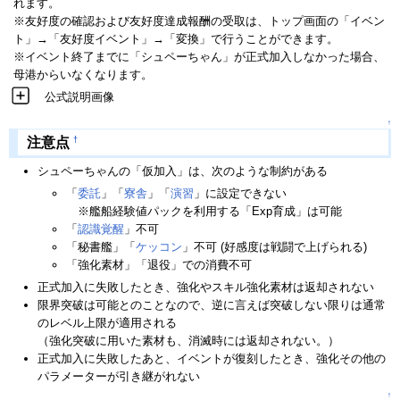
れます。
※友好度の確認および友好度達成報酬の受取は、トップ画面の「イベン
ト」→「友好度イベント」→「変換」で行うことができます。
※イベント終了までに「シュペーちゃん」が正式加入しなかった場合、
母港からいなくなります。
公式説明画像
↑
†
注意点
シュペーちゃんの「仮加入」は、次のような制約がある
「
委託
」「
寮舎
」「
演習
」に設定できない
※艦船経験値パックを利用する「Exp育成」は可能
「
認識覚醒
」不可
「秘書艦」「
ケッコン
」不可 (好感度は戦闘で上げられる)
「強化素材」「退役」での消費不可
正式加入に失敗したとき、強化やスキル強化素材は返却されない
限界突破は可能とのことなので、逆に言えば突破しない限りは通常
のレベル上限が適用される
（強化突破に用いた素材も、消滅時には返却されない。）
正式加入に失敗したあと、イベントが復刻したとき、強化その他の
パラメーターが引き継がれない
↑