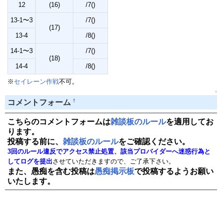
12
(16)
/7()
13-1〜3
/7()
(17)
13-4
/8()
14-1〜3
/7()
(18)
14-4
/8()
※
セイレーン作戦
不可。
↑
†
コメントフォーム
こちらのコメントフォームは
雑談板のルール
を適用してお
ります。
投稿する前に、
雑談板のルール
をご確認ください。
3回のルール違反でアクセス禁止処置、該当プロバイダーへ迷惑行為と
してログを提出
させていただきますので、ご了承下さい。
また、愚痴を含む投稿は
愚痴掲示板
で投稿するようお願い
いたします。