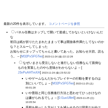
最新の20件を表示しています。
コメントページを参照
パネル任務はタップして開いて達成してかないといけないんだ
な
初日は紙が折りたたまれたままって事は開放条件満たしてないのか
な？とスルーしてしまった
お知らせにタップってちゃんと書いてあった。お知らせ大切。読も
う。 -- [
M32PxSFGTeo
]
2023-11-24 (金) 22:12:26
なぜいまさら受注しないと進行しない任務なんて面倒な
ものを実装したのやら意味がわからないよ -- [
J3vPsAHTmXA
]
2023-11-24 (金) 23:52:22
いやゲームなんだからプレイヤーの行動を要するのは
別にいいでしょ -- [
M32PxSFGTeo
]
2023-11-25 (土)
00:01:28
いや普段と同じ任務進行方法と思わせてひっかけなの
は嫌がられるでしょ -- [
0.l1uvU9tr6
]
2023-11-25 (土)
10:05:54
手順を統一した方がミスを減らせるのは同意だが今は