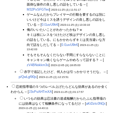
面倒な操作の良し悪しの話をしている -- [
M32PxSFGTeo
]
2023-11-25 (土) 11:51:17
ゲームなんだからプレイヤーの行動を要するのは別に
いいけど今はミスを誘うデザインの良し悪しの話をし
ている -- [
0.l1uvU9tr6
]
2023-11-25 (土) 13:33:10
俺のいいたいことがわかったかね？ｗ
キミは枝にレスをつけたけど枝はデザインの良し悪し
の話をしている。にもかかわらずキミは見当違いな方
向で話をしだしてる -- [
0.l1uvU9tr6
]
2023-11-25 (土)
13:42:03
そもそもそんなくだらない手間にすらならないことに
キャンキャン喚くならゲームやめろって話する？ -- [
zV4BNokkm3o
]
2023-12-05 (火) 18:05:03
赤字で追記したけど、何人かは引っかかりそうだな。 -- [
p/QwLgf90js
]
2023-11-25 (土) 12:15:51
忍術指導場の５つのレベル上げたらどんな効果があるのか全く
わからん -- [
J3vPsAHTmXA
]
2023-11-25 (土) 01:17:57
いつもの効果は忍法書の達成報酬だからたぶん指導場の
には効果はなくて報酬条件になってるだけ -- [
aKiDztc0NQc
]
2023-11-25 (土) 14:43:11