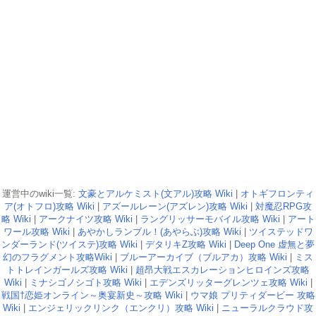
運営中のwiki一覧:
文豪とアルケミスト(文アル)攻略 Wiki
|
オトギフロンティ
ア(オトフロ)攻略 Wiki
|
アズールレーン(アズレン)攻略 Wiki
|
対魔忍RPG攻
略 Wiki
|
アークナイツ攻略 Wiki
|
ラングリッサーモバイル攻略 Wiki
|
アート
ワール攻略 Wiki
|
あやかしランブル！(あやらぶ)攻略 Wiki
|
ツイステッドワ
ンダーランド(ツイステ)攻略 Wiki
|
デタリキZ攻略 Wiki
|
Deep One 虚無と夢
幻のフラグメント攻略Wiki
|
ブルーアーカイブ（ブルアカ）攻略 Wiki
|
ミス
トトレインガールズ攻略 Wiki
|
超昂大戦エスカレーションヒロインズ攻略
Wiki
|
ミナシゴノシゴト攻略 Wiki
|
エデンズリッターグレンツェ攻略 Wiki
|
戦国†恋姫オンライン～奥宴新史～攻略 Wiki
|
ウマ娘 プリティダービー 攻略
Wiki
|
エンジェリックリンク（エンクリ）攻略 Wiki
|
ニューラルクラウド攻