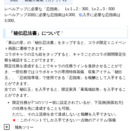
レベルアップに必要な「忍指南」 Lv.1→2：300、Lv.2→3：500
レベルアップ10回に必要な忍指南は4,000、
焔
入手に必要な忍指南は
3,000。
↑
†
「秘伝忍法書」について
「裏山の里」の「秘伝忍法書」をタップすると、コラボ限定ミニイベン
ㇳ画面に遷移できます。
コラボキャラの立ち絵をタップすると、キャラごとのコラボ期間限定任
務を確認することができます。
限定任務を達成することでキャラの任務ラインを進捗させることがで
き、一部任務ではコラボキャラの専用特殊装備、収集アイテム「秘伝
玉」、「忍術指導場」で使用できる「忍指南」を報酬として入手するこ
とができます。
全ての「秘伝玉」を入手すると、限定家具「暴風城絵巻」を入手するこ
とができます。
限定任務が7つのツリー状に設定されているが、下流側(画面右方)
の任務を先に達成することも可能。
ただし、その上流側を全て達成しないと報酬を入手できない。
★
：このイベントでしか入手できない一点物のアイテム/装備
飛鳥ツリー