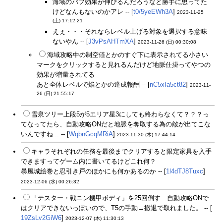
海域のバフ効果が伸びるんだろうなと勝手に思ってた
けどなんもないのかアレ -- [
t0/5yeEWh3A
]
2023-11-25
(土) 17:12:21
えぇ・・・それならレベル上げる対象を選択する意味
ないやん -- [
J3vPsAHTmXA
]
2023-11-26 (日) 00:30:08
海域攻略中の制空値とかのすぐ下に表示されてる小さい
マークをクリックすると見れるんだけど地脈仕掛ってやつの
効果が増量されてる
あと全体レベルで焔とかの達成報酬 -- [
nC5xIa5ct82
]
2023-11-
26 (日) 21:55:17
雪泉ツリー上段5が5エリア星3にしても終わらなくて？？？っ
てなってたら、自動攻略ONだと地脈を奪取する為の敵が出てこな
いんですね... -- [
WqbnGcqMRiA
]
2023-11-30 (木) 17:44:14
キャラそれぞれの任務を最後までクリアすると限定家具を入手
できますってゲーム内に書いてるけどこれ何？
暴風城絵巻と忍引き戸のほかにも何かあるのか -- [
1l4dTJ8Tuxc
]
2023-12-06 (水) 00:26:32
「テスター・戦ニン機甲ボディ」を25回倒す 自動攻略ONで
はクリアできないっぽいので、T5の手動→撤退で取れました。 -- [
19ZsLv2GiW6
]
2023-12-07 (木) 11:30:13