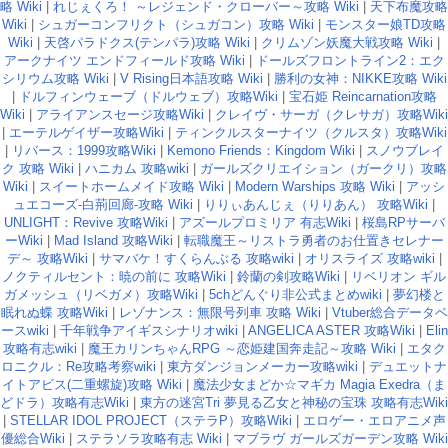
略 Wiki
|
れじぇくろ！ ～レジェンド・クローバー～攻略 Wiki
|
天下布魔攻略
Wiki
|
シュガーコンフリクト（シュガコン）攻略 Wiki
|
モンスター娘TD攻略
Wiki
|
天啓パラドクス(テンパラ)攻略 Wiki
|
クリムゾン妖魔大戦攻略 Wiki
|
アークナイツ エンドフィールド攻略 Wiki
|
ドールズフロントライン2：エク
シリウム攻略 Wiki
|
V Rising日本語攻略 Wiki
|
勝利の女神：NIKKE攻略 Wiki
|
ドルフィンウェーブ（ドルウェブ）攻略Wiki
|
宝石姫 Reincarnation攻略
Wiki
|
アライアンスセージ攻略Wiki
|
クレイヴ・サーガ（クレサガ）攻略Wiki
|
エーテルゲイザー攻略Wiki
|
ティンクルスターナイツ（クルスタ）攻略Wiki
|
リバース：1999攻略Wiki
|
Kemono Friends：Kingdom Wiki
|
スノウブレイ
ク 攻略 Wiki
|
ハニカム 攻略wiki
|
ガールズクリエイション（ガークリ）攻略
Wiki
|
スイートホームメイド攻略 Wiki
|
Modern Warships 攻略 Wiki
|
アッシ
ュエコーズ-白荊回廊-攻略 Wiki
|
りりぃあんじぇ（りりあん） 攻略Wiki
|
UNLIGHT：Revive 攻略Wiki
|
アズールプロミリア 有志Wiki
|
桜島RPサーバ
ーWiki
|
Mad Island 攻略Wiki
|
転職魔王～リストラ勇者のお仕置きセレナー
デ～ 攻略Wiki
|
サマバケ！すくらんぶる 攻略wiki
|
オリスライズ 攻略wiki
|
ノクティルセント：暁の前に 攻略Wiki
|
鈴蘭の剣攻略Wiki
|
リベリオン ギル
ガメッシュ（リベガメ）攻略Wiki
|
5chどんぐり非公式まとめwiki
|
夢幻楼と
眠れぬ蝶 攻略Wiki
|
レゾナンス：無限号列車 攻略 Wiki
|
Vtuber総合データベ
ースwiki
|
千年戦争アイギスシナリオwiki
|
ANGELICA ASTER 攻略Wiki
|
Elin
攻略有志wiki
|
魔王カリンちゃんRPG ～恋姫建国奔走記～攻略 Wiki
|
エタク
ロニクル：Re攻略考察wiki
|
東方ダンジョンメーカー攻略wiki
|
デュエットナ
イトアビス(二重螺旋)攻略 Wiki
|
魔法少女まどか☆マギカ Magia Exedra（ま
どドラ）攻略有志Wiki
|
東方の迷宮Tri 夢見る乙女と神秘の宝珠 攻略有志Wiki
|
STELLAR IDOL PROJECT（ステラP）攻略Wiki
|
エロゲー・エロアニメ声
優総合Wiki
|
ステラソラ攻略有志 Wiki
|
マブラヴ ガールズガーデン攻略 Wiki