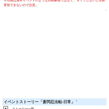
今任務は通常イベントのような自動解放ではなく、タップしないと任務
受領できないので注意。
↑
†
イベントストーリー「蒼閃忍法帖-日常」
ストーリー一覧