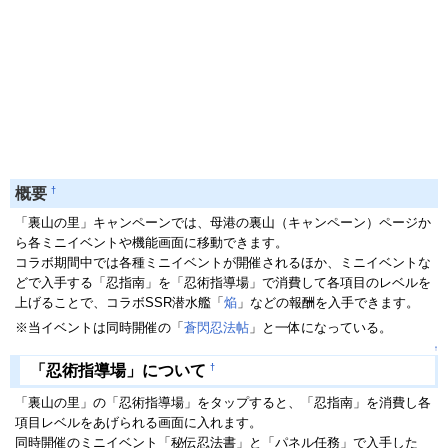
†
概要
「裏山の里」キャンペーンでは、母港の裏山（キャンペーン）ページか
ら各ミニイベントや機能画面に移動できます。
コラボ期間中では各種ミニイベントが開催されるほか、ミニイベントな
どで入手する「忍指南」を「忍術指導場」で消費して各項目のレベルを
上げることで、コラボSSR潜水艦「
焔
」などの報酬を入手できます。
※当イベントは同時開催の「
蒼閃忍法帖
」と一体になっている。
↑
†
「忍術指導場」について
「裏山の里」の「忍術指導場」をタップすると、「忍指南」を消費し各
項目レベルをあげられる画面に入れます。
同時開催のミニイベント「秘伝忍法書」と「パネル任務」で入手した