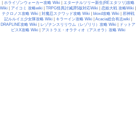
|
ホライゾンウォーカー攻略 Wiki
|
エターナルツリー新生(REエタツリ)攻略
Wiki
|
アイコミ 攻略wiki
|
TRPG怪異討滅譚5版対応Wiki
|
恋姫大戦 攻略Wiki
|
テクロノス攻略 Wiki
|
対魔忍スクワッド攻略 Wiki
|
bloxd攻略 Wiki
|
邪神戦
記ルルイエ少女隊攻略 Wiki
|
キラーイン攻略 Wiki
|
Acacia総合有志wiki
|
DRAPLINE攻略 Wiki
|
レゾナンスリリウム（レゾリリ）攻略 Wiki
|
ドットア
ビスX攻略 Wiki
|
アストラエ・オラティオ（アスオラ）攻略 Wiki