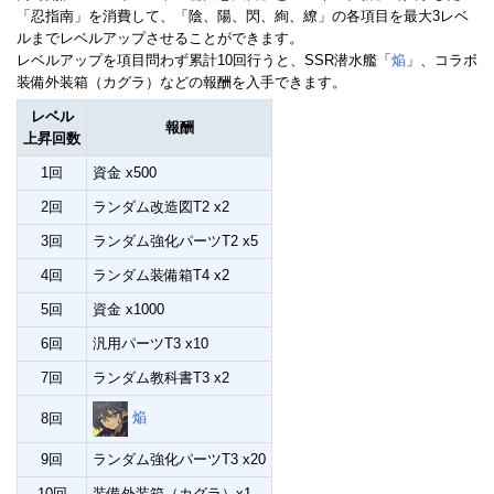
「忍指南」を消費して、「陰、陽、閃、絢、繚」の各項目を最大3レベ
ルまでレベルアップさせることができます。
レベルアップを項目問わず累計10回行うと、SSR潜水艦「
焔
」、コラボ
装備外装箱（カグラ）などの報酬を入手できます。
レベル
報酬
上昇回数
1回
資金 x500
2回
ランダム改造図T2 x2
3回
ランダム強化パーツT2 x5
4回
ランダム装備箱T4 x2
5回
資金 x1000
6回
汎用パーツT3 x10
7回
ランダム教科書T3 x2
焔
8回
9回
ランダム強化パーツT3 x20
10回
装備外装箱（カグラ）x1