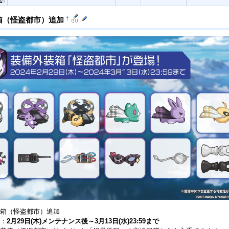
†
箱（怪盗都市）追加
箱（怪盗都市）追加
：
2月29日(木)メンテナンス後～3月13日(水)23:59まで