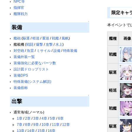
NPC等
指揮官
限定キャ
艦隊戦力
↑
本イベントで
装備
艦種
画像
艦砲
(
駆逐
/
軽巡
/
重巡
/
戦艦
/
風帆
)
艦載機 (
戦闘
/
爆撃
/
攻撃
/
水上
)
対空砲
/
魚雷
/
ミサイル
/
設備
/
特殊装備
戦艦
装備外装一覧
装備強化に必要なパーツ数
設計図ドロップリスト
駆逐
装備DPS
特殊装備(システム解説)
装備俗称
軽巡
↑
出撃
戦艦
通常海域(ノーマル)
1章
/
2章
/
3章
/
4章
/
5章
/
6章
7章
/
8章
/
9章
/
10章
/
11章
/
12章
駆逐
13章
/
14章
/
15章
/
16章