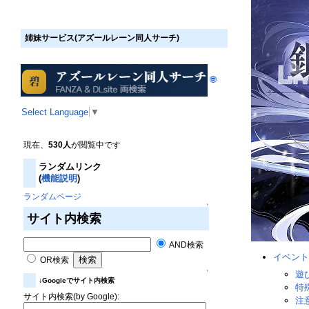
姉妹サービス(アズールレーン同人サーチ)
🌐
Select Language
▼
現在、
530人
が閲覧中です
ランダムリンク
(
機能説明
)
ランダムページ
↑
サイト内検索
AND検索
イベント
OR検索
↑
遊
↓Googleでサイト内検索
特
サイト内検索(by Google):
注