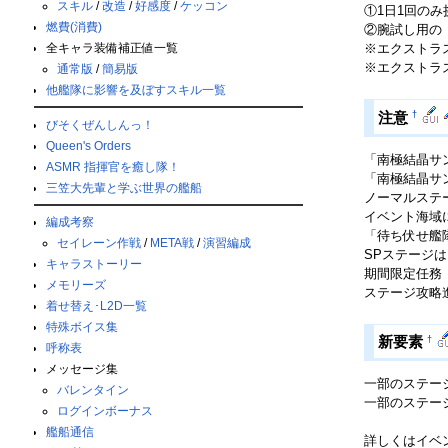
スキル
/
改造
/
好感度
/
ケッコン
①1日1回の
燃費(消費)
②腕試し用の
全キャラ装備補正値一覧
※エクストラ
※エクストラ
通常版
/
簡易版
他艦隊に影響を及ぼすスキル一覧
†
注意
びそくぜんしんっ！
Queen's Orders
「南極結晶サ
ASMR 指揮官を癒し隊！
「南極結晶サ
三笠大先輩と学ぶ世界の艦船
ノーマルステ
イベント海域
編成考察
「待ち伏せ艦
セイレーン作戦
/
META戦
/
演習編成
SPステージ
キャラストーリー
期間限定任務
メモリーズ
ステージ攻略進
着せ替え･L2D一覧
特殊ボイス集
†
新要素
呼称表
メッセージ集
一部のステー
バレンタイン
一部のステー
ログインボーナス
艦船通信
詳しくはイベ