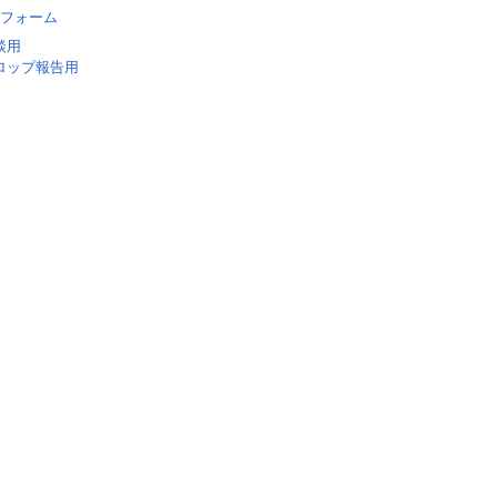
フォーム
談用
ロップ報告用
Loaded
41.21%
/
Unmute