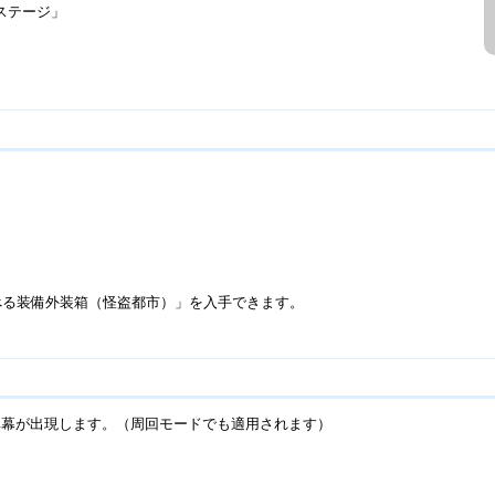
ステージ」
。
べる装備外装箱（怪盗都市）」を入手できます。
弾幕が出現します。（周回モードでも適用されます）