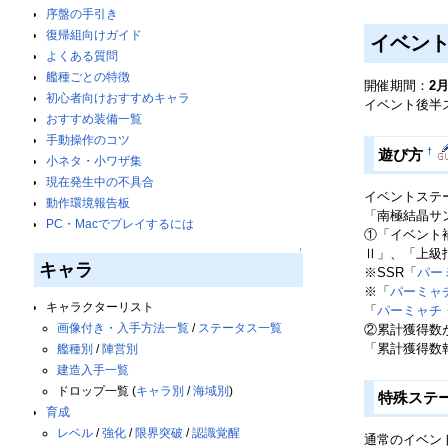
序盤の手引き
復帰組向けガイド
イベン
よくある質問
艦種ごとの特徴
開催期間：
2
初心者向けおすすめキャラ
イベント後半ス
おすすめ装備一覧
手動操作のコツ
†
遊び方
小ネタ・小ワザ集
現在発生中の不具合
イベントステ
動作環境報告板
「南極結晶サ
PC・Macでプレイするには
①「イベント
Ⅱ」、「上級
↑
キャラ
※SSR「
パー
※「
パーミャチ
キャラクターリスト
「
パーミャチ・
画像付き・入手方法一覧
/
ステータス一覧
②累計獲得数
「累計獲得数
艦種別
/
陣営別
建造入手一覧
ドロップ一覧 (
キャラ別
/
海域別
)
特殊ステ
育成
レベル
/
強化
/
限界突破
/
認識覚醒
通常のイベン