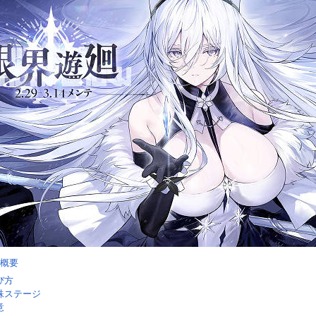
概要
び方
殊ステージ
意