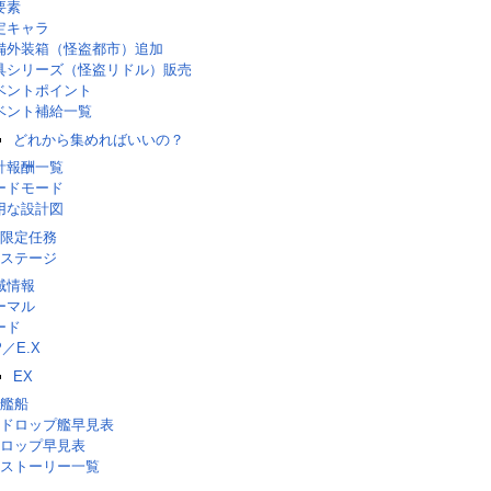
要素
定キャラ
備外装箱（怪盗都市）追加
具シリーズ（怪盗リドル）販売
ベントポイント
ベント補給一覧
どれから集めればいいの？
計報酬一覧
ードモード
用な設計図
限定任務
ステージ
域情報
ーマル
ード
P／E.X
EX
艦船
ドロップ艦早見表
ロップ早見表
ストーリー一覧