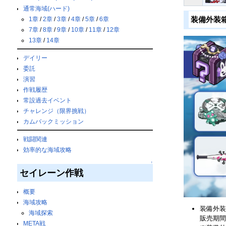
通常海域(ハード)
装備外装
1章
/
2章
/
3章
/
4章
/
5章
/
6章
7章
/
8章
/
9章
/
10章
/
11章
/
12章
13章
/
14章
デイリー
委託
演習
作戦履歴
常設過去イベント
チャレンジ（限界挑戦）
カムバックミッション
戦闘関連
効率的な海域攻略
↑
セイレーン作戦
概要
海域攻略
装備外装
海域探索
販売期間
META戦