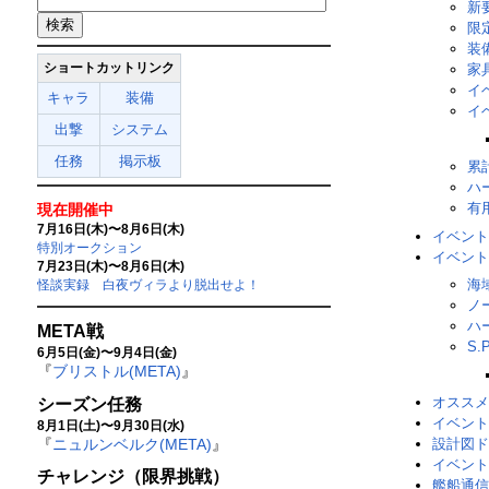
新
限
装
ショートカットリンク
家
イ
キャラ
装備
イ
出撃
システム
任務
掲示板
累
ハ
有
現在開催中
7月16日(木)〜8月6日(木)
イベント
特別オークション
イベント
7月23日(木)〜8月6日(木)
海
怪談実録 白夜ヴィラより脱出せよ！
ノ
ハ
META戦
S.
6月5日(金)〜9月4日(金)
『
ブリストル(META)
』
オススメ
シーズン任務
イベント
8月1日(土)〜9月30日(水)
『
ニュルンベルク(META)
』
設計図ド
イベント
チャレンジ（限界挑戦）
艦船通信