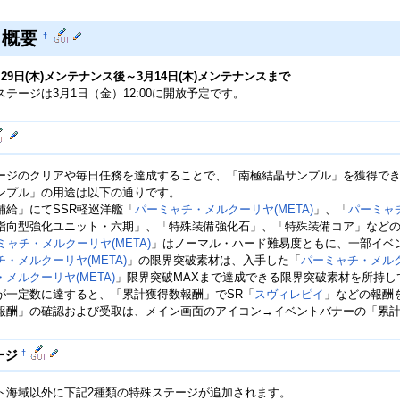
ト概要
†
月29日(木)メンテナンス後～3月14日(木)メンテナンスまで
テージは3月1日（金）12:00に開放予定です。
ージのクリアや毎日任務を達成することで、「南極結晶サンプル」を獲得で
ンプル」の用途は以下の通りです。
補給」にてSSR軽巡洋艦「
パーミャチ・メルクーリヤ(META)
」、「
パーミャチ
指向型強化ユニット・六期」、「特殊装備強化石」、「特殊装備コア」など
ミャチ・メルクーリヤ(META)
」はノーマル・ハード難易度ともに、一部イベ
・メルクーリヤ(META)
」の限界突破素材は、入手した「
パーミャチ・メルクー
メルクーリヤ(META)
」限界突破MAXまで達成できる限界突破素材を所持
が一定数に達すると、「累計獲得数報酬」でSR「
スヴィレピイ
」などの報酬
報酬」の確認および受取は、メイン画面のアイコン→イベントバナーの「累
†
ージ
ト海域以外に下記2種類の特殊ステージが追加されます。