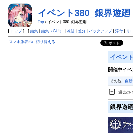
イベント380_銀界遊廻
Top
/
イベント380_銀界遊廻
[
トップ
] [
編集
|
編集（GUI）
|
凍結
|
差分
|
バックアップ
|
添付
|
リ
スマホ版表示に切り替える
イベン
開催中イベ
その他
自動
過去の
銀界遊廻(2