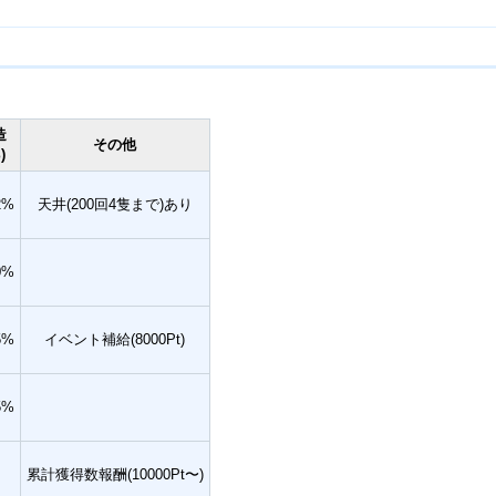
造
その他
)
2%
天井(200回4隻まで)あり
0%
5%
イベント補給(8000Pt)
5%
累計獲得数報酬(10000Pt〜)