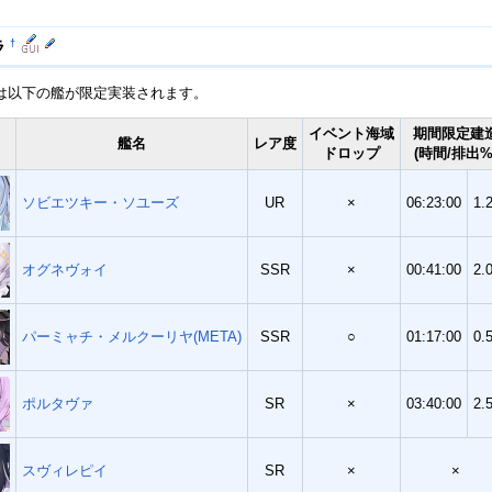
†
ラ
は以下の艦が限定実装されます。
イベント海域
期間限定建
艦名
レア度
ドロップ
(時間/排出%
ソビエツキー・ソユーズ
UR
×
06:23:00
1.
オグネヴォイ
SSR
×
00:41:00
2.
パーミャチ・メルクーリヤ(META)
SSR
○
01:17:00
0.
ポルタヴァ
SR
×
03:40:00
2.
スヴィレピイ
SR
×
×