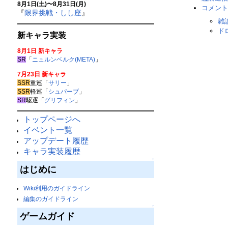
8月1日(土)〜8月31日(月)
コメント
『
限界挑戦・しし座
』
雑
ド
新キャラ実装
8月1日 新キャラ
SR
「
ニュルンベルク(META)
」
7月23日 新キャラ
SSR
重巡「
サリー
」
SSR
軽巡「
シュパーブ
」
SR
駆逐「
グリフィン
」
トップページへ
イベント一覧
アップデート履歴
キャラ実装履歴
↑
はじめに
Wiki利用のガイドライン
編集のガイドライン
↑
ゲームガイド