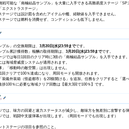
み挑戦可能な「南極結晶サンプル」を大量に入手できる高難易度ステージ「SP
「エクストラステージ」
ステージでは設計図を含めたアイテムや艦、経験値を入手できません。
ステージでは燃料を消費せず、コンディションも低下しません。
ンプル」の交換期限は、
3月20日(水)23:59まで
です。
ンプル累計獲得数」報酬の取得期限は、
3月20日(水)23:59まで
です。
ージでは毎日1回目のクリア時に3倍の「南極結晶サンプル」を入手できます
には海域脅威度システムが適用されます。
隊」「移動時の敵空襲」は出現しません。
は1回クリアで100％達成になり、周回モードも開放されます。
「装備外装箱（怪盗都市）を20個開ける」を追加。任務をクリアすると「選
捗100％に必要な海域クリア回数は【最大3回で100％】です。
ジでは、味方の回避と速力ステータスが減少し、敵味方を無差別に攻撃する
ジでは、戦闘中支援弾幕が出現します。（周回モードでも出現します）
ントステージの項目を参照のこと。