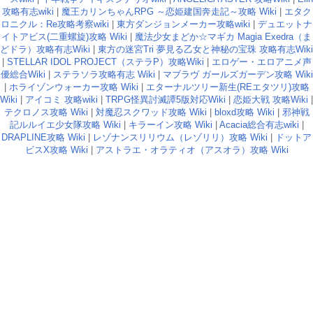
攻略有志wiki
|
魔王カリンちゃんRPG ～恋姫建国奔走記～攻略 Wiki
|
エタク
ロニクル：Re攻略考察wiki
|
東方ダンジョンメーカー攻略wiki
|
デュエットナ
イトアビス(二重螺旋)攻略 Wiki
|
魔法少女まどか☆マギカ Magia Exedra（ま
どドラ）攻略有志Wiki
|
東方の迷宮Tri 夢見る乙女と神秘の宝珠 攻略有志Wiki
|
STELLAR IDOL PROJECT（ステラP）攻略Wiki
|
エロゲー・エロアニメ声
優総合Wiki
|
ステラソラ攻略有志 Wiki
|
マブラヴ ガールズガーデン攻略 Wiki
|
ホライゾンウォーカー攻略 Wiki
|
エターナルツリー新生(REエタツリ)攻略
Wiki
|
アイコミ 攻略wiki
|
TRPG怪異討滅譚5版対応Wiki
|
恋姫大戦 攻略Wiki
|
テクロノス攻略 Wiki
|
対魔忍スクワッド攻略 Wiki
|
bloxd攻略 Wiki
|
邪神戦
記ルルイエ少女隊攻略 Wiki
|
キラーイン攻略 Wiki
|
Acacia総合有志wiki
|
DRAPLINE攻略 Wiki
|
レゾナンスリリウム（レゾリリ）攻略 Wiki
|
ドットア
ビスX攻略 Wiki
|
アストラエ・オラティオ（アスオラ）攻略 Wiki