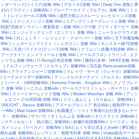
ンダーランド(ツイステ)攻略 Wiki
|
デタリキZ攻略 Wiki
|
Deep One 虚無と夢
幻のフラグメント攻略Wiki
|
ブルーアーカイブ（ブルアカ）攻略 Wiki
|
ミス
トトレインガールズ攻略 Wiki
|
超昂大戦エスカレーションヒロインズ攻略
Wiki
|
ミナシゴノシゴト攻略 Wiki
|
エデンズリッターグレンツェ攻略 Wiki
|
戦国†恋姫オンライン～奥宴新史～攻略 Wiki
|
ウマ娘 プリティダービー 攻略
Wiki
|
エンジェリックリンク（エンクリ）攻略 Wiki
|
ニューラルクラウド攻
略 Wiki
|
れじぇくろ！ ～レジェンド・クローバー～攻略 Wiki
|
天下布魔攻略
Wiki
|
シュガーコンフリクト（シュガコン）攻略 Wiki
|
モンスター娘TD攻略
Wiki
|
天啓パラドクス(テンパラ)攻略 Wiki
|
クリムゾン妖魔大戦攻略 Wiki
|
アークナイツ エンドフィールド攻略 Wiki
|
ドールズフロントライン2：エク
シリウム攻略 Wiki
|
V Rising日本語攻略 Wiki
|
勝利の女神：NIKKE攻略 Wiki
|
ドルフィンウェーブ（ドルウェブ）攻略Wiki
|
宝石姫 Reincarnation攻略
Wiki
|
アライアンスセージ攻略Wiki
|
クレイヴ・サーガ（クレサガ）攻略Wiki
|
エーテルゲイザー攻略Wiki
|
ティンクルスターナイツ（クルスタ）攻略Wiki
|
リバース：1999攻略Wiki
|
Kemono Friends：Kingdom Wiki
|
スノウブレイ
ク 攻略 Wiki
|
ハニカム 攻略wiki
|
ガールズクリエイション（ガークリ）攻略
Wiki
|
スイートホームメイド攻略 Wiki
|
Modern Warships 攻略 Wiki
|
アッシ
ュエコーズ-白荊回廊-攻略 Wiki
|
りりぃあんじぇ（りりあん） 攻略Wiki
|
UNLIGHT：Revive 攻略Wiki
|
アズールプロミリア 有志Wiki
|
桜島RPサーバ
ーWiki
|
Mad Island 攻略Wiki
|
転職魔王～リストラ勇者のお仕置きセレナー
デ～ 攻略Wiki
|
サマバケ！すくらんぶる 攻略wiki
|
オリスライズ 攻略wiki
|
ノクティルセント：暁の前に 攻略Wiki
|
鈴蘭の剣攻略Wiki
|
リベリオン ギル
ガメッシュ（リベガメ）攻略Wiki
|
5chどんぐり非公式まとめwiki
|
夢幻楼と
眠れぬ蝶 攻略Wiki
|
レゾナンス：無限号列車 攻略 Wiki
|
Vtuber総合データベ
ースwiki
|
千年戦争アイギスシナリオwiki
|
ANGELICA ASTER 攻略Wiki
|
Elin