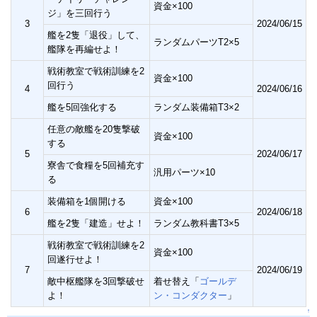
資金×100
ジ」を三回行う
3
2024/06/15
艦を2隻「退役」して、
ランダムパーツT2×5
艦隊を再編せよ！
戦術教室で戦術訓練を2
資金×100
回行う
4
2024/06/16
艦を5回強化する
ランダム装備箱T3×2
任意の敵艦を20隻撃破
資金×100
する
5
2024/06/17
寮舎で食糧を5回補充す
汎用パーツ×10
る
装備箱を1個開ける
資金×100
6
2024/06/18
艦を2隻「建造」せよ！
ランダム教科書T3×5
戦術教室で戦術訓練を2
資金×100
回遂行せよ！
7
2024/06/19
敵中枢艦隊を3回撃破せ
着せ替え「
ゴールデ
よ！
ン・コンダクター
」
↑