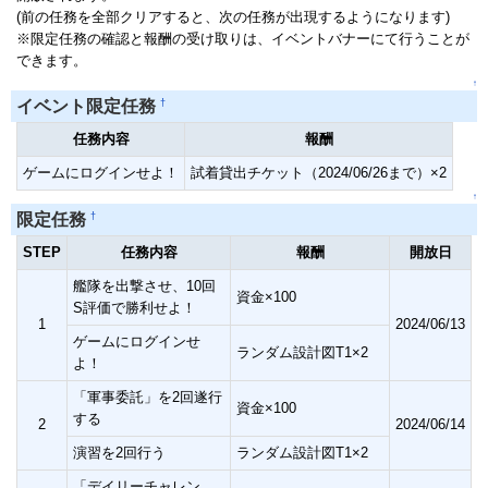
(前の任務を全部クリアすると、次の任務が出現するようになります)
※限定任務の確認と報酬の受け取りは、イベントバナーにて行うことが
できます。
↑
†
イベント限定任務
任務内容
報酬
ゲームにログインせよ！
試着貸出チケット（2024/06/26まで）×2
↑
†
限定任務
STEP
任務内容
報酬
開放日
艦隊を出撃させ、10回
資金×100
S評価で勝利せよ！
1
2024/06/13
ゲームにログインせ
ランダム設計図T1×2
よ！
「軍事委託」を2回遂行
資金×100
する
2
2024/06/14
演習を2回行う
ランダム設計図T1×2
「デイリーチャレン