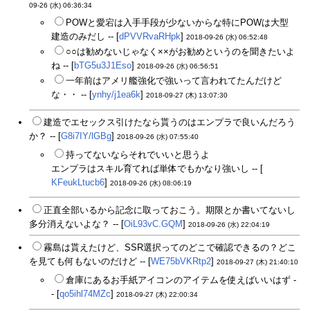
09-26 (水) 06:36:34
POWと愛宕は入手手段が少ないからな特にPOWは大型
建造のみだし -- [
dPVVRvaRHpk
]
2018-09-26 (水) 06:52:48
○○は勧めないじゃなく××がお勧めというのを聞きたいよ
ね -- [
bTG5u3J1Eso
]
2018-09-26 (水) 06:56:51
一年前はアメリ艦強化で強いって言われてたんだけど
な・・ -- [
ynhy/j1ea6k
]
2018-09-27 (木) 13:07:30
建造でエセックス引けたなら貰うのはエンプラで良いんだろう
か？ -- [
G8i7IY/lGBg
]
2018-09-26 (水) 07:55:40
持ってないならそれでいいと思うよ
エンプラはスキル育てれば単体でもかなり強いし -- [
KFeukLtucb6
]
2018-09-26 (水) 08:06:19
正直全部いるから記念に取っておこう。期限とか書いてないし
多分消えないよな？ -- [
OiL93vC.GQM
]
2018-09-26 (水) 22:04:19
霧島は貰えたけど、SSR選択ってのどこで確認できるの？どこ
を見ても何もないのだけど -- [
WE75bVKRtp2
]
2018-09-27 (木) 21:40:10
倉庫にあるお手紙アイコンのアイテムを使えばいいはず -
- [
qo5ihl74MZc
]
2018-09-27 (木) 22:00:34