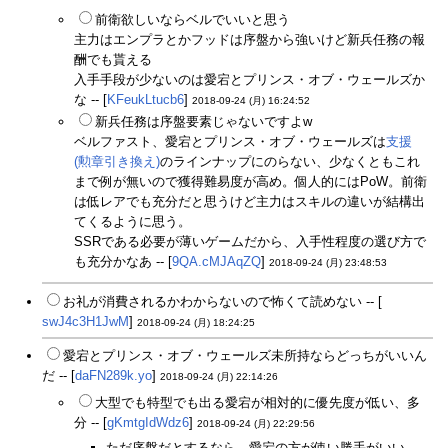
前衛欲しいならベルでいいと思う
主力はエンプラとかフッドは序盤から強いけど新兵任務の報
酬でも貰える
入手手段が少ないのは愛宕とプリンス・オブ・ウェールズか
な -- [
KFeukLtucb6
]
2018-09-24 (月) 16:24:52
新兵任務は序盤要素じゃないですよw
ベルファスト、愛宕とプリンス・オブ・ウェールズは
支援
(勲章引き換え)
のラインナップにのらない、少なくともこれ
まで例が無いので獲得難易度が高め。個人的にはPoW。前衛
は低レアでも充分だと思うけど主力はスキルの違いが結構出
てくるように思う。
SSRである必要が薄いゲームだから、入手性程度の選び方で
も充分かなあ -- [
9QA.cMJAqZQ
]
2018-09-24 (月) 23:48:53
お礼が消費されるかわからないので怖くて読めない -- [
swJ4c3H1JwM
]
2018-09-24 (月) 18:24:25
愛宕とプリンス・オブ・ウェールズ未所持ならどっちがいいん
だ -- [
daFN289k.yo
]
2018-09-24 (月) 22:14:26
大型でも特型でも出る愛宕が相対的に優先度が低い、多
分 -- [
gKmtgIdWdz6
]
2018-09-24 (月) 22:29:56
ただ序盤だとするなら、愛宕の方が使い勝手がいい