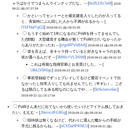
ャラばかりでつまらんラインナップだな。 -- [
8s053Jfz7eM
]
2018-
09-21 (金) 07:27:54
かといってセントーとか最近建造入りしたのが入ってる
と、実装時にぶん回した人から不満が出るから -- [
lYkFNalYgG2
]
2018-09-21 (金) 09:01:05
もうすぐ始めて1年になるのにPoWを持ってませんでし
た(憤慨) 大型建造する機会が無くてPoWだけいなかったか
らありがたかったわ -- [
o/gnRPVhBAA
]
2018-09-21 (金) 09:20:48
逆を言えば、全キャラ持っていると好きなキャラのお礼
状が選べるんだぞ -- [
3MWsYVL3XhM
]
2018-09-21 (金) 09:42:10
これは有能な指揮官殿とお見受けした。 -- [
UlbLO/0h5gc
]
2018-09-23 (日) 00:18:13
事前登録組でずっとプレイしてるけど愛宕イベントで出
なかったし恒常入りしても出ませんでした（半ギレ）。ござ
るは限凸しても余る程なのになんでや… -- [
5kNvIemx6ec
]
2018-09-22 (土) 16:17:04
PoWさん未だに出てないから使いたいけどアイテム残しておき
たい。むむむ -- [
JhkmcdFG9Gg
]
2018-09-21 (金) 09:19:44
招待状は無くなるけど、代わりに選んだ艦からの手紙が
手元に残るからね。 -- [
oCXDaHPKNCU
]
2018-09-21 (金)