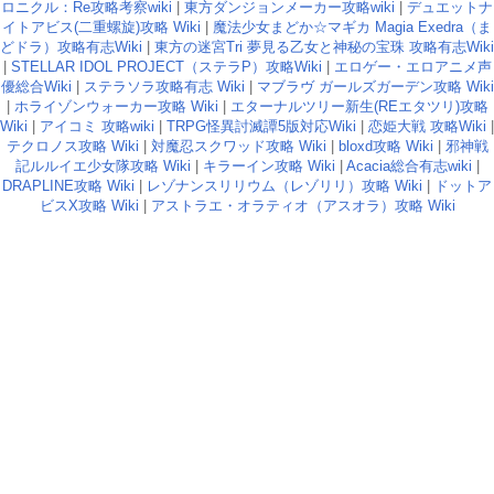
ロニクル：Re攻略考察wiki
|
東方ダンジョンメーカー攻略wiki
|
デュエットナ
イトアビス(二重螺旋)攻略 Wiki
|
魔法少女まどか☆マギカ Magia Exedra（ま
どドラ）攻略有志Wiki
|
東方の迷宮Tri 夢見る乙女と神秘の宝珠 攻略有志Wiki
|
STELLAR IDOL PROJECT（ステラP）攻略Wiki
|
エロゲー・エロアニメ声
優総合Wiki
|
ステラソラ攻略有志 Wiki
|
マブラヴ ガールズガーデン攻略 Wiki
|
ホライゾンウォーカー攻略 Wiki
|
エターナルツリー新生(REエタツリ)攻略
Wiki
|
アイコミ 攻略wiki
|
TRPG怪異討滅譚5版対応Wiki
|
恋姫大戦 攻略Wiki
|
テクロノス攻略 Wiki
|
対魔忍スクワッド攻略 Wiki
|
bloxd攻略 Wiki
|
邪神戦
記ルルイエ少女隊攻略 Wiki
|
キラーイン攻略 Wiki
|
Acacia総合有志wiki
|
DRAPLINE攻略 Wiki
|
レゾナンスリリウム（レゾリリ）攻略 Wiki
|
ドットア
ビスX攻略 Wiki
|
アストラエ・オラティオ（アスオラ）攻略 Wiki