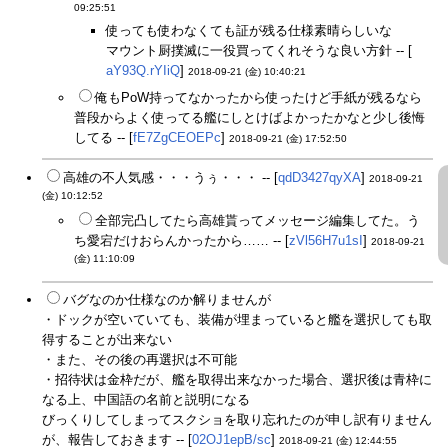
09:25:51
使っても使わなくても証が残る仕様素晴らしいな
マウント厨撲滅に一役買ってくれそうな良い方針 -- [
aY93Q.rYIiQ
]
2018-09-21 (金) 10:40:21
俺もPoW持ってなかったから使ったけど手紙が残るなら
普段からよく使ってる艦にしとけばよかったかなと少し後悔
してる -- [
fE7ZgCEOEPc
]
2018-09-21 (金) 17:52:50
高雄の不人気感・・・うぅ・・・ -- [
qdD3427qyXA
]
2018-09-21
(金) 10:12:52
全部完凸してたら高雄貰ってメッセージ編集してた。う
ち愛宕だけおらんかったから…… -- [
zVl56H7u1sI
]
2018-09-21
(金) 11:10:09
バグなのか仕様なのか解りませんが
・ドックが空いていても、装備が埋まっていると艦を選択しても取
得することが出来ない
・また、その後の再選択は不可能
・招待状は金枠だが、艦を取得出来なかった場合、選択後は青枠に
なる上、中国語の名前と説明になる
びっくりしてしまってスクショを取り忘れたのが申し訳有りません
が、報告しておきます -- [
02OJ1epB/sc
]
2018-09-21 (金) 12:44:55