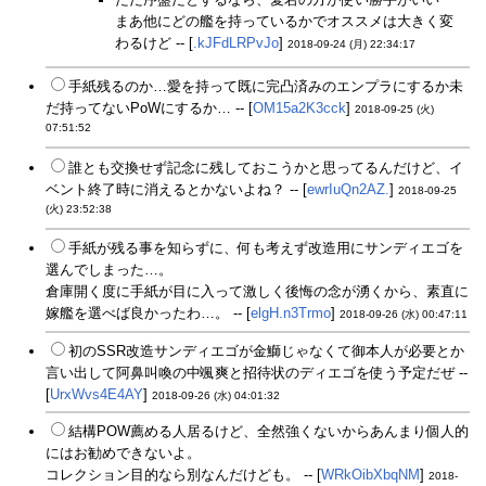
まあ他にどの艦を持っているかでオススメは大きく変
わるけど -- [
.kJFdLRPvJo
]
2018-09-24 (月) 22:34:17
手紙残るのか…愛を持って既に完凸済みのエンプラにするか未
だ持ってないPoWにするか… -- [
OM15a2K3cck
]
2018-09-25 (火)
07:51:52
誰とも交換せず記念に残しておこうかと思ってるんだけど、イ
ベント終了時に消えるとかないよね？ -- [
ewrIuQn2AZ.
]
2018-09-25
(火) 23:52:38
手紙が残る事を知らずに、何も考えず改造用にサンディエゴを
選んでしまった…。
倉庫開く度に手紙が目に入って激しく後悔の念が湧くから、素直に
嫁艦を選べば良かったわ…。 -- [
elgH.n3Trmo
]
2018-09-26 (水) 00:47:11
初のSSR改造サンディエゴが金鰤じゃなくて御本人が必要とか
言い出して阿鼻叫喚の中颯爽と招待状のディエゴを使う予定だぜ --
[
UrxWvs4E4AY
]
2018-09-26 (水) 04:01:32
結構POW薦める人居るけど、全然強くないからあんまり個人的
にはお勧めできないよ。
コレクション目的なら別なんだけども。 -- [
WRkOibXbqNM
]
2018-