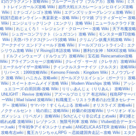
幻のフラグメント攻略Wiki
|
ブルーアーカイブ（ブルアカ）攻略 Wiki
|
ミス
トトレインガールズ攻略 Wiki
|
超昂大戦エスカレーションヒロインズ攻略
Wiki
|
ミナシゴノシゴト攻略 Wiki
|
エデンズリッターグレンツェ攻略 Wiki
|
戦国†恋姫オンライン～奥宴新史～攻略 Wiki
|
ウマ娘 プリティダービー 攻略
Wiki
|
エンジェリックリンク（エンクリ）攻略 Wiki
|
ニューラルクラウド攻
略 Wiki
|
れじぇくろ！ ～レジェンド・クローバー～攻略 Wiki
|
天下布魔攻略
Wiki
|
シュガーコンフリクト（シュガコン）攻略 Wiki
|
モンスター娘TD攻略
Wiki
|
天啓パラドクス(テンパラ)攻略 Wiki
|
クリムゾン妖魔大戦攻略 Wiki
|
アークナイツ エンドフィールド攻略 Wiki
|
ドールズフロントライン2：エク
シリウム攻略 Wiki
|
V Rising日本語攻略 Wiki
|
勝利の女神：NIKKE攻略 Wiki
|
ドルフィンウェーブ（ドルウェブ）攻略Wiki
|
宝石姫 Reincarnation攻略
Wiki
|
アライアンスセージ攻略Wiki
|
クレイヴ・サーガ（クレサガ）攻略Wiki
|
エーテルゲイザー攻略Wiki
|
ティンクルスターナイツ（クルスタ）攻略Wiki
|
リバース：1999攻略Wiki
|
Kemono Friends：Kingdom Wiki
|
スノウブレイ
ク 攻略 Wiki
|
ハニカム 攻略wiki
|
ガールズクリエイション（ガークリ）攻略
Wiki
|
スイートホームメイド攻略 Wiki
|
Modern Warships 攻略 Wiki
|
アッシ
ュエコーズ-白荊回廊-攻略 Wiki
|
りりぃあんじぇ（りりあん） 攻略Wiki
|
UNLIGHT：Revive 攻略Wiki
|
アズールプロミリア 有志Wiki
|
桜島RPサーバ
ーWiki
|
Mad Island 攻略Wiki
|
転職魔王～リストラ勇者のお仕置きセレナー
デ～ 攻略Wiki
|
サマバケ！すくらんぶる 攻略wiki
|
オリスライズ 攻略wiki
|
ノクティルセント：暁の前に 攻略Wiki
|
鈴蘭の剣攻略Wiki
|
リベリオン ギル
ガメッシュ（リベガメ）攻略Wiki
|
5chどんぐり非公式まとめwiki
|
夢幻楼と
眠れぬ蝶 攻略Wiki
|
レゾナンス：無限号列車 攻略 Wiki
|
Vtuber総合データベ
ースwiki
|
千年戦争アイギスシナリオwiki
|
ANGELICA ASTER 攻略Wiki
|
Elin
攻略有志wiki
|
魔王カリンちゃんRPG ～恋姫建国奔走記～攻略 Wiki
|
エタク