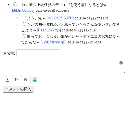
これに新兵上級任務のディエゴも使う事になるとはw -- [
b6fJm60ra8s
]
2018-09-30 (日) 01:06:43
よう、俺 -- [
47H6K7SSJ7U
]
2018-10-04 (木) 07:31:39
ただの初心者救済だと思っていたらこんな使い道ができ
るとは -- [
Pz1cQt7kfq6
]
2018-10-04 (木) 12:46:16
取っておくつもりが気が付いたらディエゴのお礼になっ
てたんだ -- [
1WBf3znhcqE
]
2018-10-04 (木) 13:40:38
お名前:
😀
T
T