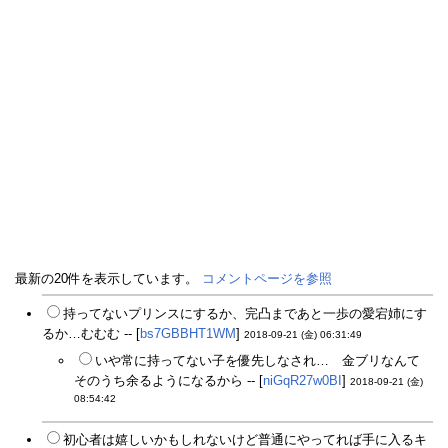
最新の20件を表示しています。
コメントページを参照
持ってないプリンスにするか、完凸まであと一歩の愛宕姉にす
るか…むむむ -- [
bs7GBBHT1WM
]
2018-09-21 (金) 06:31:49
いや常に持ってない子を優先しなされ… 金ブリなんて
そのうち余るようになるから -- [
niGqR27w0BI
]
2018-09-21 (金)
08:54:42
初心者は嬉しいかもしれないけど普通にやってれば手に入るキ