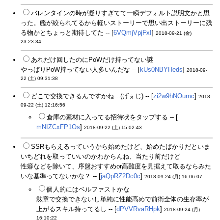
バレンタインの時が凝りすぎてて一瞬デフォルト説明文かと思
った。艦が絞られてるから軽いストーリーで思い出ストーリーに残
る物かとちょっと期待してた -- [
6VQmjVpjFxI
]
2018-09-21 (金)
23:23:34
あれだけ回したのにPoWだけ持ってない謎
やっぱりPoW持ってない人多いんだな -- [
kUs0NBYHeds
]
2018-09-
22 (土) 09:31:38
どこで交換できるんですかね…(げぇじ) -- [
zi2w9hNOumc
]
2018-
09-22 (土) 12:16:56
倉庫の素材に入ってる招待状をタップする -- [
mNIZCxFP1Os
]
2018-09-22 (土) 15:02:43
SSRもらえるっていうから始めたけど、始めたばかりだといま
いちどれを取っていいのかわからんね、当たり前だけど
性癖などを除いて、序盤おすすめor高難度を見据えて取るならみた
いな基準ってないかな？ -- [
jaQpRZ2Dc0c
]
2018-09-24 (月) 16:06:07
個人的にはベルファストかな
勲章で交換できないし単純に性能高めで前衛全体の生存率が
上がるスキル持ってるし -- [
dPVVRvaRHpk
]
2018-09-24 (月)
16:10:22