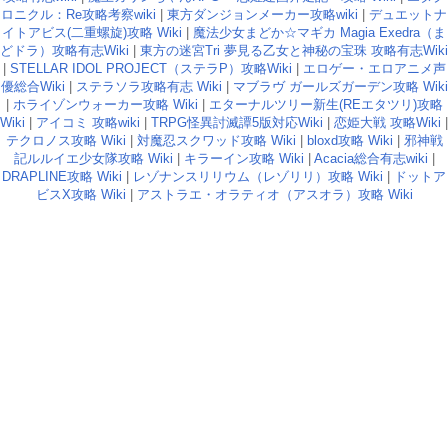
ロニクル：Re攻略考察wiki
|
東方ダンジョンメーカー攻略wiki
|
デュエットナ
イトアビス(二重螺旋)攻略 Wiki
|
魔法少女まどか☆マギカ Magia Exedra（ま
どドラ）攻略有志Wiki
|
東方の迷宮Tri 夢見る乙女と神秘の宝珠 攻略有志Wiki
|
STELLAR IDOL PROJECT（ステラP）攻略Wiki
|
エロゲー・エロアニメ声
優総合Wiki
|
ステラソラ攻略有志 Wiki
|
マブラヴ ガールズガーデン攻略 Wiki
|
ホライゾンウォーカー攻略 Wiki
|
エターナルツリー新生(REエタツリ)攻略
Wiki
|
アイコミ 攻略wiki
|
TRPG怪異討滅譚5版対応Wiki
|
恋姫大戦 攻略Wiki
|
テクロノス攻略 Wiki
|
対魔忍スクワッド攻略 Wiki
|
bloxd攻略 Wiki
|
邪神戦
記ルルイエ少女隊攻略 Wiki
|
キラーイン攻略 Wiki
|
Acacia総合有志wiki
|
DRAPLINE攻略 Wiki
|
レゾナンスリリウム（レゾリリ）攻略 Wiki
|
ドットア
ビスX攻略 Wiki
|
アストラエ・オラティオ（アスオラ）攻略 Wiki