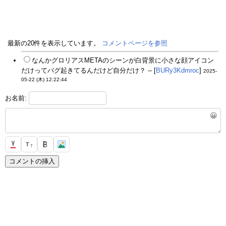
最新の20件を表示しています。
コメントページを参照
なんかグロリアスMETAのシーンが白背景に小さな顔アイコン
だけってバグ起きてるんだけど自分だけ？ -- [
BURy3Kdmroc
]
2025-
05-22 (木) 12:22:44
お名前:
😀
T
T