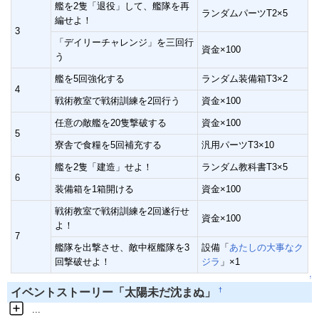
艦を2隻「退役」して、艦隊を再
ランダムパーツT2×5
編せよ！
3
「デイリーチャレンジ」を三回行
資金×100
う
艦を5回強化する
ランダム装備箱T3×2
4
戦術教室で戦術訓練を2回行う
資金×100
任意の敵艦を20隻撃破する
資金×100
5
寮舎で食糧を5回補充する
汎用パーツT3×10
艦を2隻「建造」せよ！
ランダム教科書T3×5
6
装備箱を1箱開ける
資金×100
戦術教室で戦術訓練を2回遂行せ
資金×100
よ！
7
艦隊を出撃させ、敵中枢艦隊を3
設備「
あたしの大事なク
回撃破せよ！
ジラ
」×1
↑
†
イベントストーリー「太陽未だ沈まぬ」
...