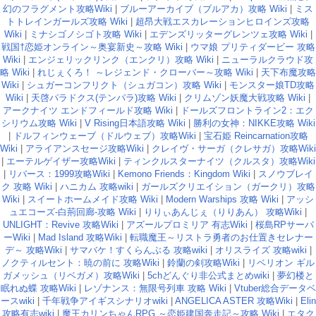
幻のフラグメント攻略Wiki
|
ブルーアーカイブ（ブルアカ）攻略 Wiki
|
ミス
トトレインガールズ攻略 Wiki
|
超昂大戦エスカレーションヒロインズ攻略
Wiki
|
ミナシゴノシゴト攻略 Wiki
|
エデンズリッターグレンツェ攻略 Wiki
|
戦国†恋姫オンライン～奥宴新史～攻略 Wiki
|
ウマ娘 プリティダービー 攻略
Wiki
|
エンジェリックリンク（エンクリ）攻略 Wiki
|
ニューラルクラウド攻
略 Wiki
|
れじぇくろ！ ～レジェンド・クローバー～攻略 Wiki
|
天下布魔攻略
Wiki
|
シュガーコンフリクト（シュガコン）攻略 Wiki
|
モンスター娘TD攻略
Wiki
|
天啓パラドクス(テンパラ)攻略 Wiki
|
クリムゾン妖魔大戦攻略 Wiki
|
アークナイツ エンドフィールド攻略 Wiki
|
ドールズフロントライン2：エク
シリウム攻略 Wiki
|
V Rising日本語攻略 Wiki
|
勝利の女神：NIKKE攻略 Wiki
|
ドルフィンウェーブ（ドルウェブ）攻略Wiki
|
宝石姫 Reincarnation攻略
Wiki
|
アライアンスセージ攻略Wiki
|
クレイヴ・サーガ（クレサガ）攻略Wiki
|
エーテルゲイザー攻略Wiki
|
ティンクルスターナイツ（クルスタ）攻略Wiki
|
リバース：1999攻略Wiki
|
Kemono Friends：Kingdom Wiki
|
スノウブレイ
ク 攻略 Wiki
|
ハニカム 攻略wiki
|
ガールズクリエイション（ガークリ）攻略
Wiki
|
スイートホームメイド攻略 Wiki
|
Modern Warships 攻略 Wiki
|
アッシ
ュエコーズ-白荊回廊-攻略 Wiki
|
りりぃあんじぇ（りりあん） 攻略Wiki
|
UNLIGHT：Revive 攻略Wiki
|
アズールプロミリア 有志Wiki
|
桜島RPサーバ
ーWiki
|
Mad Island 攻略Wiki
|
転職魔王～リストラ勇者のお仕置きセレナー
デ～ 攻略Wiki
|
サマバケ！すくらんぶる 攻略wiki
|
オリスライズ 攻略wiki
|
ノクティルセント：暁の前に 攻略Wiki
|
鈴蘭の剣攻略Wiki
|
リベリオン ギル
ガメッシュ（リベガメ）攻略Wiki
|
5chどんぐり非公式まとめwiki
|
夢幻楼と
眠れぬ蝶 攻略Wiki
|
レゾナンス：無限号列車 攻略 Wiki
|
Vtuber総合データベ
ースwiki
|
千年戦争アイギスシナリオwiki
|
ANGELICA ASTER 攻略Wiki
|
Elin
攻略有志wiki
|
魔王カリンちゃんRPG ～恋姫建国奔走記～攻略 Wiki
|
エタク