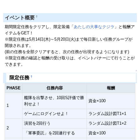
†
イベント概要
期間限定任務をクリアし、限定装備「
あたしの大事なクジラ
」と報酬ア
イテムをGET！
※限定任務は5月14日(木)～5月20日(火)まで毎日新しい任務グループが
開放されます。
(前の任務を全部クリアすると、次の任務が出現するようになります)
※限定任務の確認と報酬の受け取りは、イベントバナーにて行うことが
できます。
↑
†
限定任務
PHASE
任務内容
報酬
艦隊を出撃させ、10回S評価で勝
資金×100
利せよ！
1
ゲームにログインせよ！
ランダム設計図T1×1
演習を2回行う
ランダム設計図T1×2
2
「軍事委託」を2回遂行する
資金×100