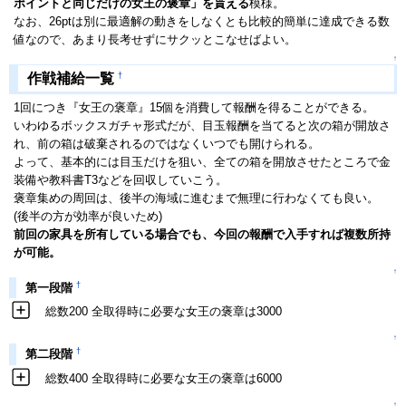
ポイントと同じだけの女王の褒章」を貰える
模様。
なお、26ptは別に最適解の動きをしなくとも比較的簡単に達成できる数
値なので、あまり長考せずにサクッとこなせばよい。
↑
†
作戦補給一覧
1回につき『女王の褒章』15個を消費して報酬を得ることができる。
いわゆるボックスガチャ形式だが、目玉報酬を当てると次の箱が開放さ
れ、前の箱は破棄されるのではなくいつでも開けられる。
よって、基本的には目玉だけを狙い、全ての箱を開放させたところで金
装備や教科書T3などを回収していこう。
褒章集めの周回は、後半の海域に進むまで無理に行わなくても良い。
(後半の方が効率が良いため)
前回の家具を所有している場合でも、今回の報酬で入手すれば複数所持
が可能。
↑
†
第一段階
総数200 全取得時に必要な女王の褒章は3000
↑
†
第二段階
総数400 全取得時に必要な女王の褒章は6000
↑