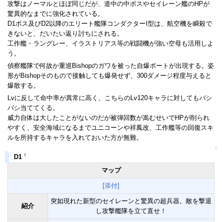
攻撃はノーマルとほぼ同じだが、道中の中ボスやセイレーン艦のHPが
驚異的なまでに強化されている。
D1ボス及びD2以降のエリート艦隊コンダクターI型は、航空機を瞬殺で
きないと、だいたい返り討ちにされる。
工作艦・ラングレー、イラストリアス等の戦闘機が強い空母も活用しよ
う。
偵察艦隊で何故か重巡Bishopのガワを被った自爆ボートが出現する。姿
形がBishopそのもので接触しても爆発せず、300ダメージ程度与えると
爆散する。
Lvに反して命中率が異常に高く、こちらのLv120キャラに対してもバシ
バシ当ててくる。
威力自体は大したことがないのだが被弾回数が嵩むせいでHPが削られ
やすく、安全海域になるまでユニコーンや祥鳳改、工作艦等の回復スキ
ルを所持するキャラを入れておいた方が無難。
↑
†
D1
マップ
[添付]
突如現れた新型のセイレーンと驚異の超兵器。敵を撃退
紹介
し攻撃艦隊を立て直せ！