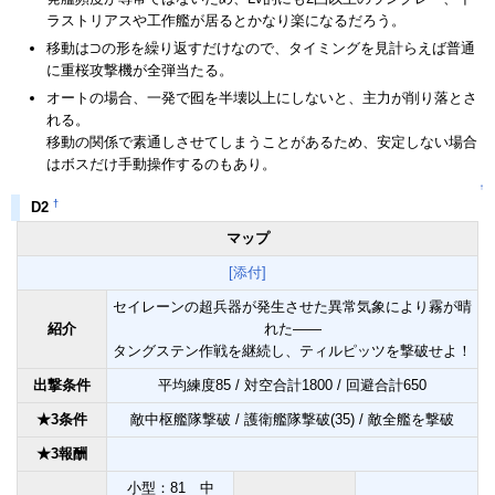
ラストリアスや工作艦が居るとかなり楽になるだろう。
移動は⊃の形を繰り返すだけなので、タイミングを見計らえば普通
に重桜攻撃機が全弾当たる。
オートの場合、一発で囮を半壊以上にしないと、主力が削り落とさ
れる。
移動の関係で素通しさせてしまうことがあるため、安定しない場合
はボスだけ手動操作するのもあり。
↑
†
D2
マップ
[添付]
セイレーンの超兵器が発生させた異常気象により霧が晴
紹介
れた――
タングステン作戦を継続し、ティルピッツを撃破せよ！
出撃条件
平均練度85 / 対空合計1800 / 回避合計650
★3条件
敵中枢艦隊撃破 / 護衛艦隊撃破(35) / 敵全艦を撃破
★3報酬
小型：81 中