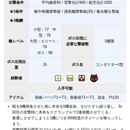
出撃条件
平均練度80 / 雷撃合計900 / 航空合計1050
★3条件
敵中枢艦隊撃破 / 護衛艦隊撃破(35) / 敵全艦を撃破
★3報酬
小型：77 中
型：78
ボス出現に
敵レベル
大型・エリート：
5艦隊
必要な撃破数
79
ボス：80
ボス出現位
J5
ボス名
コンダクターI型
置
:、
:、
:、
:
経験値
入手可能
アイテム
装備パーツT1〜T3、装備箱T1〜T3、資金、Pt120
囮を6機発進させた後に本命を6機追加、をひたすら繰り返し、3n
回目の攻撃時に本命をスクランブルで2連発艦させてくる。
素通しさせてしまうと1機につき300程度のダメージを喰らってし
まう。
発艦頻度が尋常ではないため、Lv的にも2凸以上のラングレー、イ