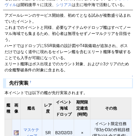
ヴィル
は開戦後早々に沈没、
シリアス
は主に地中海で活動している。
アズールレーンのサービス開始後、初めてとなる試みが複数盛り込まれ
ていたイベント。
これまでのイベントと同様、必要なアイテムやドロップ艦はすべてノー
マル海域でも集まるため、初心者は無理をせずノーマルクリアを目指そ
う。
ハードではドロップにSSR装備の設計図やT4装備箱が追加され、ボス
だけではなく道中に現れるセイレーン艦を含むエリート艦隊を撃破する
ことでも入手が可能になっている。
エリート艦隊はボス出現までのカウント対象、および☆3クリアのため
の全艦撃破条件の対象に含まれる。
↑
†
先行実装
本イベントでは以下の艦が先行実装されます。
イベント
期間限
艦
画
レア
艦名
海域
定建造
その他
種
像
度
ドロップ
(時間)
イベント限定任務
マスケテ
『B3かD3の作戦目標
SR
B2/D2/D3
×
ィーア
(星3つ)を全て達成!』