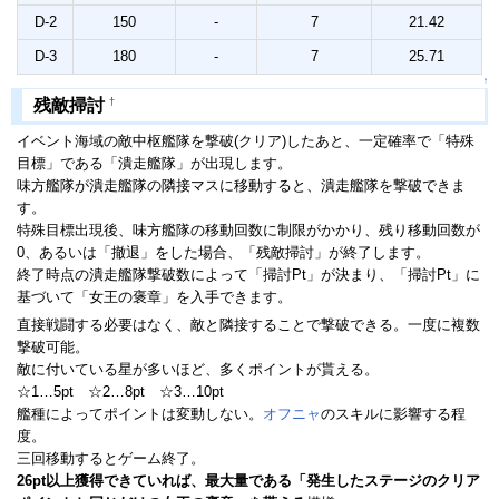
D-2
150
-
7
21.42
D-3
180
-
7
25.71
↑
†
残敵掃討
イベント海域の敵中枢艦隊を撃破(クリア)したあと、一定確率で「特殊
目標」である「潰走艦隊」が出現します。
味方艦隊が潰走艦隊の隣接マスに移動すると、潰走艦隊を撃破できま
す。
特殊目標出現後、味方艦隊の移動回数に制限がかかり、残り移動回数が
0、あるいは「撤退」をした場合、「残敵掃討」が終了します。
終了時点の潰走艦隊撃破数によって「掃討Pt」が決まり、「掃討Pt」に
基づいて「女王の褒章」を入手できます。
直接戦闘する必要はなく、敵と隣接することで撃破できる。一度に複数
撃破可能。
敵に付いている星が多いほど、多くポイントが貰える。
☆1…5pt ☆2…8pt ☆3…10pt
艦種によってポイントは変動しない。
オフニャ
のスキルに影響する程
度。
三回移動するとゲーム終了。
26pt以上獲得できていれば、最大量である「発生したステージのクリア