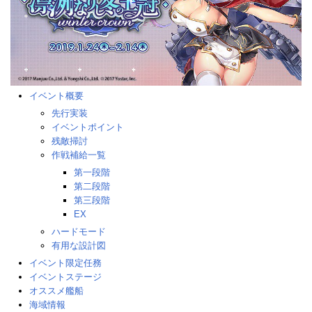
イベント概要
先行実装
イベントポイント
残敵掃討
作戦補給一覧
第一段階
第二段階
第三段階
EX
ハードモード
有用な設計図
イベント限定任務
イベントステージ
オススメ艦船
海域情報