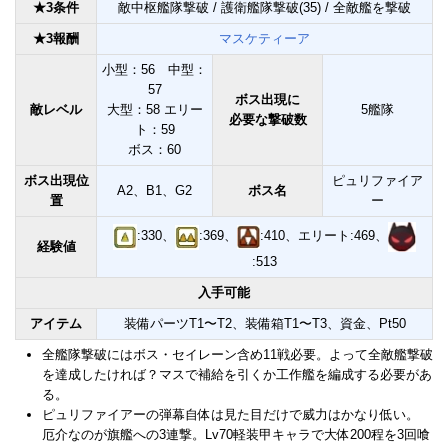
★3条件
敵中枢艦隊撃破 / 護衛艦隊撃破(35) / 全敵艦を撃破
★3報酬
マスケティーア
小型：56 中型：
57
ボス出現に
敵レベル
大型：58 エリー
5艦隊
必要な撃破数
ト：59
ボス：60
ボス出現位
ピュリファイア
A2、B1、G2
ボス名
置
ー
:330、
:369、
:410、エリート:469、
経験値
:513
入手可能
アイテム
装備パーツT1〜T2、装備箱T1〜T3、資金、Pt50
全艦隊撃破にはボス・セイレーン含め11戦必要。よって全敵艦撃破
を達成したければ？マスで補給を引くか工作艦を編成する必要があ
る。
ピュリファイアーの弾幕自体は見た目だけで威力はかなり低い。
厄介なのが旗艦への3連撃。Lv70軽装甲キャラで大体200程を3回喰