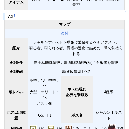
アイテム
章??
↑
†
A3
マップ
[添付]
シャルンホルストを単独で追跡するベルファスト。
紹介
狩る者。狩られる者。両者の運命は詰めの一撃で決めら
れる
★3条件
敵中枢艦隊撃破 / 護衛艦隊撃破(25) / 全敵艦を撃破
★3報酬
駆逐改造図T2×2
小型：43 中型：
44
ボス出現に
敵レベル
大型・エリート：
4艦隊
必要な撃破数
45
ボス：46
ボス出現位
シャルンホルス
G6、H1
ボス名
置
ト
:302、
:339、
:379、エリート：427
:469
経験値