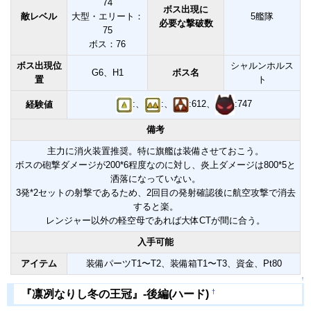
74
ボス出現に
敵レベル
大型・エリート：
5艦隊
必要な撃破数
75
ボス：76
ボス出現位
シャルンホルス
G6、H1
ボス名
置
ト
:、
:、
:612、
:747
経験値
備考
主力に消火装置推奨。特に旗艦は装備させておこう。
ボスの砲撃ダメージが200*6程度なのに対し、炎上ダメージは800*5と
洒落になっていない。
3発*2セットの射撃であるため、2回目の発射確認後に航空攻撃で消去
すると楽。
レンジャー以外の軽空母であれば大体CTが間に合う。
入手可能
アイテム
装備パーツT1〜T2、装備箱T1〜T3、資金、Pt80
↑
†
『凛冽なりし冬の王冠』-後編(ハード)