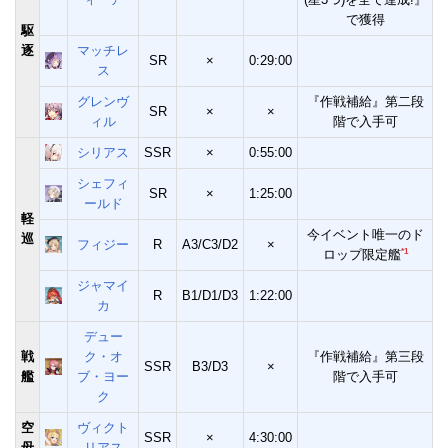
で獲得
駆
逐
マッチレ
SR
×
0:29:00
ス
グレンヴ
『作戦補給』第二段
SR
×
×
ィル
階で入手可
シリアス
SSR
×
0:55:00
シェフィ
SR
×
1:25:00
ールド
軽
今イベント唯一のド
巡
フィジー
R
A3/C3/D2
×
*1
ロップ限定艦
ジャマイ
R
B1/D1/D3
1:22:00
カ
デュー
戦
ク・オ
『作戦補給』第三段
SSR
B3/D3
×
艦
ブ・ヨー
階で入手可
ク
空
ヴィクト
SSR
×
4:30:00
母
リアス