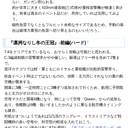
らい、ガンガン削られる。
的が非常に大きく410mm連装砲(三式弾)や重桜攻撃機が物凄く刺さ
る。前者は過去のイベント品だが、所持していれば活用してみよ
う。
磁性魚雷でなくともフルヒット余裕なサイズであるため、手動の場
合は破壊力重視の魚雷へ切り替えるのもいいだろう。
↑
†
『凛冽なりし冬の王冠』-前編(ハード)
7-4をクリアできているなら、おそらく攻略は可能だと思われる。
C-3編成制限の雷撃要求がやや厳しい。駆逐はフリー枠を含めて2隻ま
で。
巡洋カテゴリでは軽・重ともにロイヤルと重桜艦が比較的雷撃寄り。
鉄血イベント時ほどではないものの、偵察・主力共にそれなりの量の航
空機が襲来する。
開幕に3機、一定時間ごとに3機ずつ追加されて行くため、処理に手間取
ると主力がボロボロにされる。
空母マスだと開幕6機になり、例によって空母「Queen」からの追加も
あり。発艦数は6機、狙いすましたかのように重なる航空機タイミング
も健在。
対処がきついようであれば1凸済のラングレー、イラストリアスなど戦
闘機枠の多い空母や、対空型の軽巡を入れておこう。
それでもきつい場合は先にA3を周回し、
QF 2ポンド八連装ポンポン砲