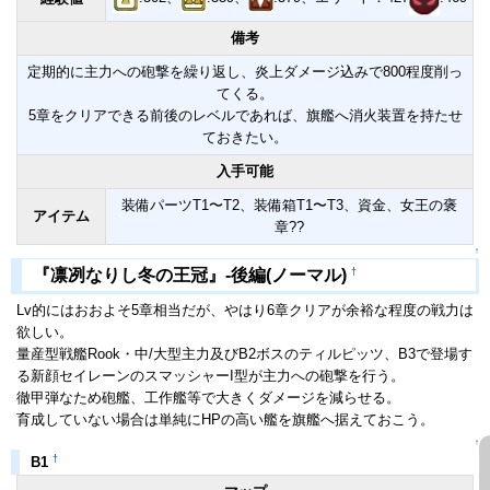
備考
定期的に主力への砲撃を繰り返し、炎上ダメージ込みで800程度削っ
てくる。
5章をクリアできる前後のレベルであれば、旗艦へ消火装置を持たせ
ておきたい。
入手可能
装備パーツT1〜T2、装備箱T1〜T3、資金、女王の褒
アイテム
章??
↑
†
『凛冽なりし冬の王冠』-後編(ノーマル)
Lv的にはおおよそ5章相当だが、やはり6章クリアが余裕な程度の戦力は
欲しい。
量産型戦艦Rook・中/大型主力及びB2ボスのティルピッツ、B3で登場す
る新顔セイレーンのスマッシャーI型が主力への砲撃を行う。
徹甲弾なため砲艦、工作艦等で大きくダメージを減らせる。
育成していない場合は単純にHPの高い艦を旗艦へ据えておこう。
↑
†
B1