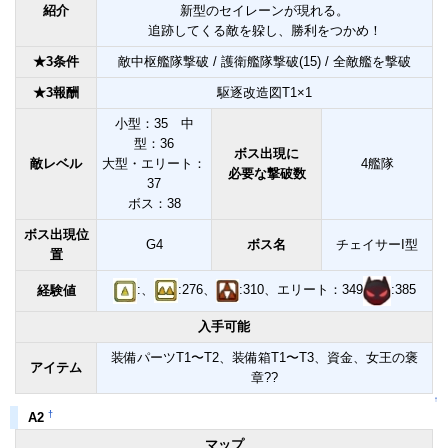
紹介
新型のセイレーンが現れる。
追跡してくる敵を躱し、勝利をつかめ！
★3条件
敵中枢艦隊撃破 / 護衛艦隊撃破(15) / 全敵艦を撃破
★3報酬
駆逐改造図T1×1
小型：35 中
型：36
ボス出現に
敵レベル
大型・エリート：
4艦隊
必要な撃破数
37
ボス：38
ボス出現位
G4
ボス名
チェイサーI型
置
:、
:276、
:310、エリート：349
:385
経験値
入手可能
装備パーツT1〜T2、装備箱T1〜T3、資金、女王の褒
アイテム
章??
↑
†
A2
マップ