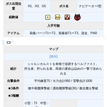
ボス出現位
H1、H3、G5
ボス名
ナビゲーターI型
置
:、
:、
:、
:
経験値
入手可能
アイテム
装備パーツT1〜T2、装備箱T1〜T3、資金、Pt60
↑
†
C3
マップ
[添付]
シャルンホルストを単独で追跡するベルファスト。
紹介
狩る者。狩られる者。両者の運命は詰めの一撃で決めら
れる
出撃条件
平均練度75 / 火力合計950 / 雷撃合計1000
★3条件
敵中枢艦隊撃破 / 護衛艦隊撃破(30) / 敵全艦を撃破
★3報酬
小型：73 中型：