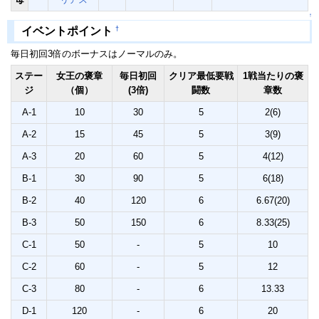
↑
†
イベントポイント
毎日初回3倍のボーナスはノーマルのみ。
ステー
女王の褒章
毎日初回
クリア最低要戦
1戦当たりの褒
ジ
（個）
(3倍)
闘数
章数
A-1
10
30
5
2(6)
A-2
15
45
5
3(9)
A-3
20
60
5
4(12)
B-1
30
90
5
6(18)
B-2
40
120
6
6.67(20)
B-3
50
150
6
8.33(25)
C-1
50
-
5
10
C-2
60
-
5
12
C-3
80
-
6
13.33
D-1
120
-
6
20