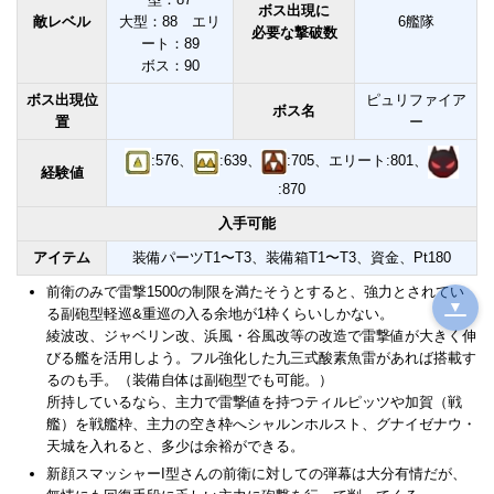
ボス出現に
敵レベル
大型：88 エリ
6艦隊
必要な撃破数
ート：89
ボス：90
ボス出現位
ピュリファイア
ボス名
置
ー
:576、
:639、
:705、エリート:801、
経験値
:870
入手可能
アイテム
装備パーツT1〜T3、装備箱T1〜T3、資金、Pt180
前衛のみで雷撃1500の制限を満たそうとすると、強力とされてい
▼
る副砲型軽巡&重巡の入る余地が1枠くらいしかない。
綾波改、ジャベリン改、浜風・谷風改等の改造で雷撃値が大きく伸
びる艦を活用しよう。フル強化した九三式酸素魚雷があれば搭載す
るのも手。（装備自体は副砲型でも可能。）
所持しているなら、主力で雷撃値を持つティルピッツや加賀（戦
艦）を戦艦枠、主力の空き枠へシャルンホルスト、グナイゼナウ・
天城を入れると、多少は余裕ができる。
新顔スマッシャーI型さんの前衛に対しての弾幕は大分有情だが、