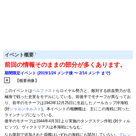
†
イベント概要
前回の情報そのままの部分が多くあります。
期間限定イベント (2019/1/24 メンテ後 〜 2/14 メンテ まで)
【概要画像】
このイベントは
ベルファスト
らロイヤル勢力と、敵対する鉄血勢力が北
極海で戦った史実をモデルにしている。前後半でモチーフが異なってお
り、前半のモチーフは1943年12月25日に生起したノールカップ沖海戦
(対
シャルンホルスト
)。本イベントの報酬艦は、主にこの海戦に則った
ラインナップになっている。
後半のモチーフは1944年4月3日より実施のタングステン作戦 (対ティル
ピッツ)。ヴィクトリアスは本海戦にちなむ。
なお復刻で追加された両艦はいずれの海戦にも関与していない。
グレン