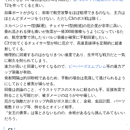
T2を作ってくると良い。
自爆ボートが少なく、前衛で航空攻撃をほぼ処理できるのなら、主力は
ほとんどダメージをうけない。ただしC3のボス戦は除く。
スカベンジャーI型(駆逐)、チェイサーI型(軽巡)の厄介度が非常に高い。
垂れ流される弾も痛いが魚雷が一発300前後喰らうようになっているた
め、航空攻撃で消したりバルジ装備か確実に手動回避したい。
C3で出てくるチェイサー型が特に厄介で、高速直線弾を定期的に超連
射してくる。
物理的に回避するのはかなりきつい速度であり、生半可な戦力だと一気
に耐久を削られてしまう。
速力が高いと回避しやすくなるので、
ビーバーズエムブレム
等の速力ア
ップ装備が有効。
発射間隔は約10秒程であるため、手動の場合は意識して逃げられるよう
にしておくと被害が減らせる。
回復は勿論のこと、イラストリアスのスキルに頼るのも手。近接魚雷で
削ることも可能だが、被ダメージのほうがやや厳しい。
厄介な強敵だがドロップ内容がボス並に良く、金箱、金設計図、パーツ
複数ドロップ等、倒せるとオイシイ相手。
『女王の褒章』は落とさないものの、余裕があるなら挑んでみてもいい
だろう。
↑
†
C1