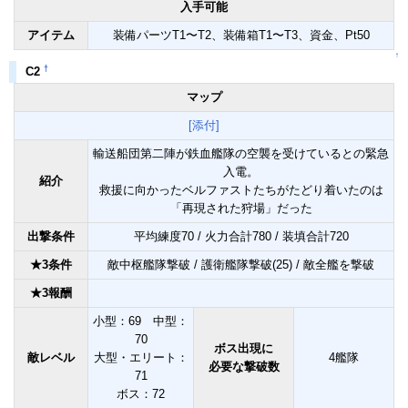
入手可能
アイテム
装備パーツT1〜T2、装備箱T1〜T3、資金、Pt50
↑
†
C2
マップ
[添付]
輸送船団第二陣が鉄血艦隊の空襲を受けているとの緊急
入電。
紹介
救援に向かったベルファストたちがたどり着いたのは
「再現された狩場」だった
出撃条件
平均練度70 / 火力合計780 / 装填合計720
★3条件
敵中枢艦隊撃破 / 護衛艦隊撃破(25) / 敵全艦を撃破
★3報酬
小型：69 中型：
70
ボス出現に
敵レベル
大型・エリート：
4艦隊
必要な撃破数
71
ボス：72