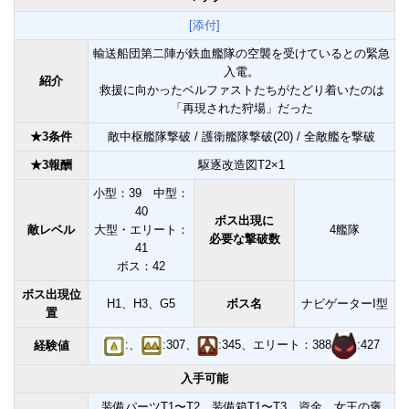
[添付]
輸送船団第二陣が鉄血艦隊の空襲を受けているとの緊急
入電。
紹介
救援に向かったベルファストたちがたどり着いたのは
「再現された狩場」だった
★3条件
敵中枢艦隊撃破 / 護衛艦隊撃破(20) / 全敵艦を撃破
★3報酬
駆逐改造図T2×1
小型：39 中型：
40
ボス出現に
敵レベル
大型・エリート：
4艦隊
必要な撃破数
41
ボス：42
ボス出現位
H1、H3、G5
ボス名
ナビゲーターI型
置
:、
:307、
:345、エリート：388
:427
経験値
入手可能
装備パーツT1〜T2、装備箱T1〜T3、資金、女王の褒