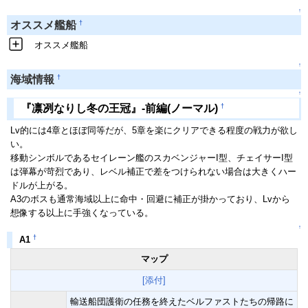
↑
†
オススメ艦船
オススメ艦船
↑
†
海域情報
↑
†
『凛冽なりし冬の王冠』-前編(ノーマル)
Lv的には4章とほぼ同等だが、5章を楽にクリアできる程度の戦力が欲し
い。
移動シンボルであるセイレーン艦のスカベンジャーI型、チェイサーI型
は弾幕が苛烈であり、レベル補正で差をつけられない場合は大きくハー
ドルが上がる。
A3のボスも通常海域以上に命中・回避に補正が掛かっており、Lvから
想像する以上に手強くなっている。
↑
†
A1
マップ
[添付]
輸送船団護衛の任務を終えたベルファストたちの帰路に