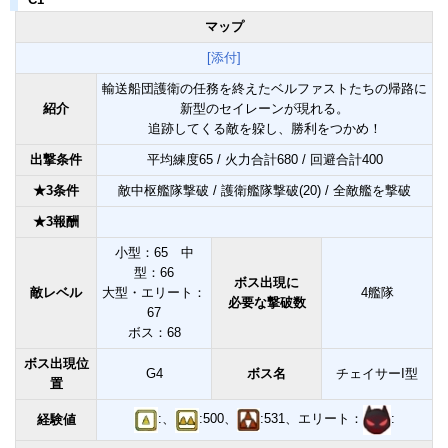
マップ
[添付]
輸送船団護衛の任務を終えたベルファストたちの帰路に
紹介
新型のセイレーンが現れる。
追跡してくる敵を躱し、勝利をつかめ！
出撃条件
平均練度65 / 火力合計680 / 回避合計400
★3条件
敵中枢艦隊撃破 / 護衛艦隊撃破(20) / 全敵艦を撃破
★3報酬
小型：65 中
型：66
ボス出現に
敵レベル
大型・エリート：
4艦隊
必要な撃破数
67
ボス：68
ボス出現位
G4
ボス名
チェイサーI型
置
:、
:500、
:531、エリート：
:
経験値