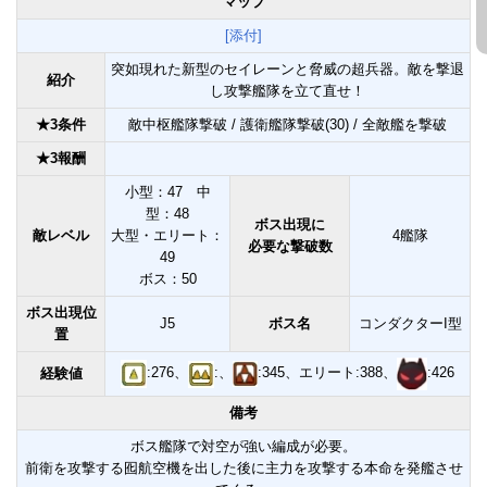
マップ
[添付]
突如現れた新型のセイレーンと脅威の超兵器。敵を撃退
紹介
し攻撃艦隊を立て直せ！
★3条件
敵中枢艦隊撃破 / 護衛艦隊撃破(30) / 全敵艦を撃破
★3報酬
小型：47 中
型：48
ボス出現に
敵レベル
大型・エリート：
4艦隊
必要な撃破数
49
ボス：50
ボス出現位
J5
ボス名
コンダクターI型
置
:276、
:、
:345、エリート:388、
:426
経験値
備考
ボス艦隊で対空が強い編成が必要。
前衛を攻撃する囮航空機を出した後に主力を攻撃する本命を発艦させ