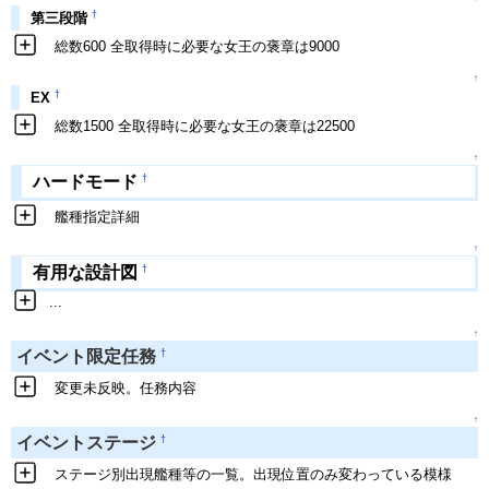
†
第三段階
総数600 全取得時に必要な女王の褒章は9000
↑
†
EX
総数1500 全取得時に必要な女王の褒章は22500
↑
†
ハードモード
艦種指定詳細
↑
†
有用な設計図
...
↑
†
イベント限定任務
変更未反映。任務内容
↑
†
イベントステージ
ステージ別出現艦種等の一覧。出現位置のみ変わっている模様