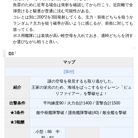
魚雷のために近寄る場合は発射を確認してから行こう。近距離で全
弾受けると駆逐が普通に沈む可能性がある。
コレとは別に200*2を3回発射してくる。主力・前衛どちらを狙うか
ランダム？主力を狙う確率が高いように感じるが、前衛に対しても
放ってくる。
ボス用艦隊には装填が高い軽空母を入れておき、適時どちらを消す
か選びながら戦うと良い。
↑
†
D3
マップ
[添付]
謎の空母を発見するも取り逃がした。
紹介
王家の栄光のため、海域をばっこするセイレーン「ピュ
リファイアー」を撃破せよ！
出撃条件
平均練度90 / 火力合計1400 / 雷撃合計1500
★3条件
敵中枢艦隊撃破 / 護衛艦隊撃破(40) / 敵全艦を撃破
★3報酬
小型：86 中
型：87