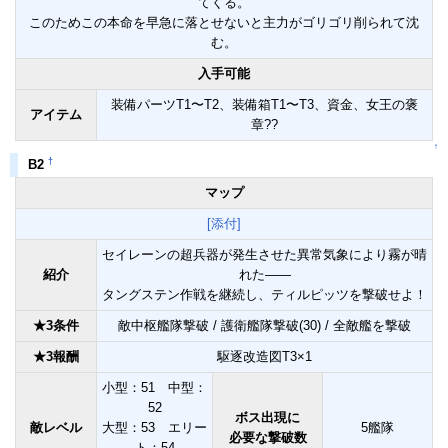
てくる。
このためこの本命を早急に落とせないと主力がゴリゴリ削られて沈
む。
入手可能
装備パーツT1〜T2、装備箱T1〜T3、資金、女王の褒
アイテム
章??
↑
†
B2
マップ
[添付]
セイレーンの超兵器が発生させた異常気象により霧が晴
紹介
れた――
タングステン作戦を継続し、ティルピッツを撃破せよ！
★3条件
敵中枢艦隊撃破 / 護衛艦隊撃破(30) / 全敵艦を撃破
★3報酬
駆逐改造図T3×1
小型：51 中型：
52
ボス出現に
敵レベル
大型：53 エリー
5艦隊
必要な撃破数
ト：54