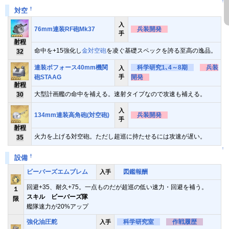
↑
†
対空
入
76mm連装RF砲Mk37
兵装開発
手
射程
命中を+15強化し
金対空砲
を凌ぐ基礎スペックを誇る至高の逸品。
32
連装ボフォース40mm機関
科学研究1､4～8期
兵装
入
砲STAAG
手
開発
射程
大型計画艦の命中を補える。速射タイプなので攻速も補える。
30
入
134mm連装高角砲(対空砲)
兵装開発
手
射程
火力を上げる対空砲。ただし超巡に持たせるには攻速が遅い。
35
↑
†
設備
ビーバーズエムブレム
図鑑報酬
入手
回避+35、耐久+75。一点ものだが超巡の低い速力・回避を補う。
１
スキル ビーバーズ隊
限
艦隊速力が20%アップ
強化油圧舵
科学研究室
作戦履歴
入手