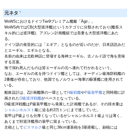
†
元ネタ
WoWSにおけるドイツTier9プレミアム艦艇「Ägir」。
WoWS内ではCB(大型巡洋艦)というカテゴリに分類されており(艦長ス
キル的には巡洋艦)、アズレン計画艦組では吾妻も大型巡洋艦にあた
る。
ドイツ語の発音的には「エギア」となるのが近いのだが、日本語読みだ
とエーギル、エギルとなる。
名前の由来は北欧神話に登場する海神エーギル。古ノルド語で海を意味
する言葉。
海で溺れ死んだものは皆エーギルの元へ連れて行かれるという。
なお、エーギルの名を持つドイツ艦としては、オーディン級海防戦艦の
2番艦が存在しており、他国でもノルウェー海軍の駆逐艦に使用されて
いる。
船体設計は、Z計画艦隊の一環として
H級戦艦
や
P級装甲艦
と同時期に計
画された
O級巡洋戦艦
がベースとなっている。
O級巡洋戦艦はP級装甲艦から発展した計画艦であるが、その排水量は
シャルンホルスト
級に迫る約3万トンにまで達していた。
装甲はP級よりも分厚くなっているがシャルンホルスト級よりは薄く、
あくまで対巡洋艦用の装甲に留まっている。
主砲として
ビスマルク
級と同じ38cm連装砲を3基搭載し、副砲には