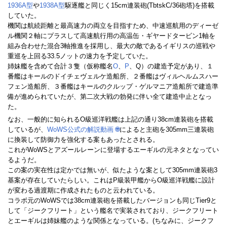
1936A型
や
1938A型
駆逐艦と同じく15cm連装砲(TbtskC/36砲塔)を搭載
していた。
機関は航続距離と最高速力の両立を目指すため、中速巡航用のディーゼ
ル機関２軸にプラスして高速航行用の高温缶・ギヤードタービン1軸を
組み合わせた混合3軸推進を採用し、最大の敵であるイギリスの巡戦や
重巡を上回る33.5ノットの速力を予定していた。
姉妹艦を含めて合計３隻（仮称艦名
O
、
P
、Q）の建造予定があり、１
番艦はキールのドイチェヴェルケ造船所、２番艦はヴィルヘルムスハー
フェン造船所、３番艦はキールのクルップ・ゲルマニア造船所で建造準
備が進められていたが、第二次大戦の勃発に伴い全て建造中止となっ
た。
なお、一般的に知られるO級巡洋戦艦は上記の通り38cm連装砲を搭載
しているが、
WoWS公式の解説動画
🌐
によると主砲を305mm三連装砲
に換装して防御力を強化する案もあったとされる。
これがWoWSとアズールレーンに登場するエーギルの元ネタとなってい
るようだ。
この案の実在性は定かでは無いが、似たような案として305mm連装砲3
基案が存在していたらしい。これはP級装甲艦からO級巡洋戦艦に設計
が変わる過渡期に作成されたものと云われている。
コラボ元のWoWSでは38cm連装砲を搭載したバージョンも同じTier9と
して「ジークフリート」という艦名で実装されており、ジークフリート
とエーギルは姉妹艦のような関係となっている。(ちなみに、ジークフ