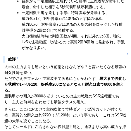
自身から一定距離以上離れている相手に主砲攻撃が命中した
場合、命中した相手を6秒間装甲破壊状態にする。
一定回数主砲を発射する毎に特殊弾幕が発動する。
威力40x12、対甲倍率75/110/75の＞字状の弾幕、
威力56x6、対甲倍率75/110/75の人型の敵をロックした投射
徹甲弾を2回に分けて発射する。
大口径砲装備時は判定回数が4回、それ以外だと8回。強化
Lv5で主砲砲座+1があるので実質2回/4回毎に発射され、手数
がかなり多い。
↑
†
総評
大半の主力よりも硬いという前衛とはなんぞや？と言いたくなる最強の
耐久性能を持つ。
ただでさえデフォルトで重装甲であるにもかかわらず
最大まで強化し
た状態でレベル120、好感度200になるとなんと耐久は素で8000を超え
る。
重装甲かつ耐久が8000を超えているのは主力戦艦のSSR達程度であ
り、主力と前衛をあわせても最強クラスの耐久。
さらに、ここにおまけで主砲次第で常時ダメージ15%カットが付くた
め、実質的な耐久は約9790（LV120時）という事であり、これはSSR戦
艦の大半を凌ぐことになる。
そしてシールドに左右されない投射型主砲と、通常よりも高い威力を持