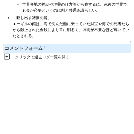
世界各地の神話や埋葬の仕方等から察するに、死後の世界で
も金が必要というのは割と共通認識らしい。
「映し出す諸像の淵」
エーギルの館は、海で沈んだ船に乗っていた財宝や海での死者たち
から献上された金銭により常に明るく、照明が不要なほど輝いてい
たとされる。
↑
†
コメントフォーム
クリックで過去ログ一覧を開く