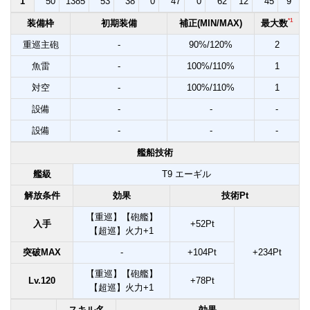
1
50
1385
53
38
0
47
0
62
12
45
9
*1
装備枠
初期装備
補正(MIN/MAX)
最大数
重巡主砲
-
90%/120%
2
魚雷
-
100%/110%
1
対空
-
100%/110%
1
設備
-
-
-
設備
-
-
-
艦船技術
艦級
T9 エーギル
解放条件
効果
技術Pt
【重巡】【砲艦】
入手
+52Pt
【超巡】火力+1
突破MAX
-
+104Pt
+234Pt
【重巡】【砲艦】
Lv.120
+78Pt
【超巡】火力+1
スキル名
効果