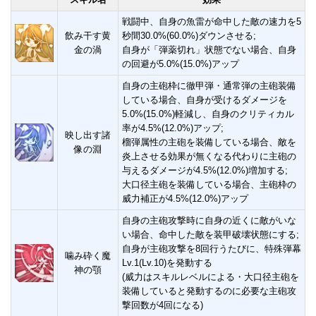
戦闘中、自身の魚雷が命中した敵の速力を5
飲み干す黄
秒間30.0%(60.0%)ダウンさせる;
金の渦
自身が「弾薬切れ」状態でない場合、自身
の回避が5.0%(15.0%)アップ
自身の主砲枠に徹甲弾・通常弾の主砲装備
している場合、自身が受けるダメージを
5.0%(15.0%)軽減し、自身のクリティカル
率が4.5%(12.0%)アップ;
映し出す諸
榴弾属性の主砲を装備している場合、敵を
像の淵
炎上させる効果が無くなる代わりに主砲の
与えるダメージが4.5%(12.0%)増加する;
大口径主砲を装備している場合、主砲枠の
威力補正が4.5%(12.0%)アップ
自身の主砲攻撃時に自身の近くに敵がいな
い場合、命中した敵を装甲破壊状態にする;
自身が主砲攻撃を8回行うたびに、特殊弾幕
噛み砕く魔
Lv.1(Lv.10)を発動する
神の顎
(威力はスキルレベルによる・大口径主砲を
装備していると発動するのに必要な主砲攻
撃回数が4回になる)