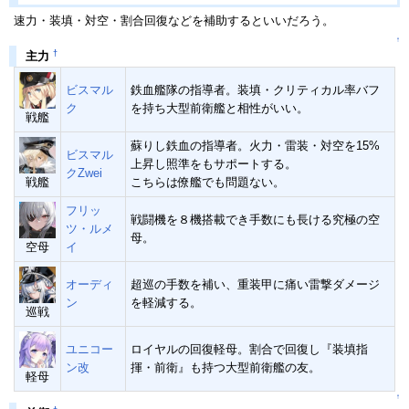
速力・装填・対空・割合回復などを補助するといいだろう。
↑
†
主力
ビスマル
鉄血艦隊の指導者。装填・クリティカル率バフ
ク
を持ち大型前衛艦と相性がいい。
戦艦
蘇りし鉄血の指導者。火力・雷装・対空を15%
ビスマル
上昇し照準をもサポートする。
クZwei
戦艦
こちらは僚艦でも問題ない。
フリッ
戦闘機を８機搭載でき手数にも長ける究極の空
ツ・ルメ
母。
空母
イ
オーディ
超巡の手数を補い、重装甲に痛い雷撃ダメージ
ン
を軽減する。
巡戦
ユニコー
ロイヤルの回復軽母。割合で回復し『装填指
ン改
揮・前衛』も持つ大型前衛艦の友。
軽母
↑