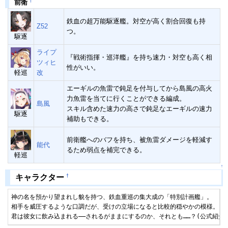
†
前衛
鉄血の超万能駆逐艦。対空が高く割合回復も持
Z52
つ。
駆逐
ライプ
『戦術指揮・巡洋艦』を持ち速力・対空も高く相
ツィヒ
性がいい。
軽巡
改
エーギルの魚雷で鈍足を付与してから島風の高火
力魚雷を当てに行くことができる編成。
島風
スキル含めた速力の高さで鈍足なエーギルの速力
駆逐
補助もできる。
前衛艦へのバフを持ち、被魚雷ダメージを軽減す
能代
るため弱点を補完できる。
軽巡
↑
†
キャラクター
神の名を預かり望まれし貌を持つ、鉄血重巡の集大成の「特別計画艦」。

相手を威圧するような口調だが、受けの立場になると比較的穏やかの模様。

君は彼女に飲み込まれる――されるがままにするのか、それとも……？(公式紹介)