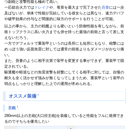
つ副砲と攻撃性能も極めて高い。
一応総合火力では
ドレイク
や、竜骨を最大まで完了させた
吾妻
には一歩
及ばないが、単体で性能が完結している彼女らとは異なり、速力デバフ
や破甲効果の付与など間接的に味方のサポートを行うことが可能。
以上の事から、主力の戦艦よりも硬いという防御性能を有しながら、前
衛トップクラスに高い火力までも併せ持った最強の前衛と言って差し支
えないだろう。
一方でデフォルトで重装甲というのは長所にも短所にもなり、砲撃には
めっぽう強い反面魚雷に対しては通常の前衛よりもダメージがかなり痛
い。
また、吾妻のように相手次第で装甲を変更する事ができず、重装甲で固
定されている。
駆逐艦や軽巡などの魚雷攻撃を頻繁にしてくる相手に対しては、自慢の
耐久も全く活かせず強みが無くなってしまうため、重装甲という装甲の
弱点もしっかりと理解した上での運用が求められる。
↑
†
オススメ装備
↑
†
主砲
280mm以上の主砲(大口径主砲)を装備していると性能をフルに発揮でき
るのでそちらを優先したい