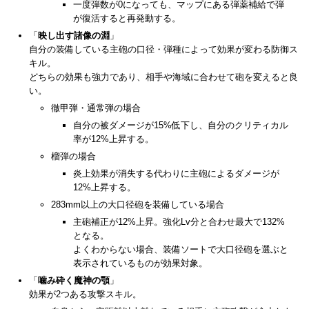
一度弾数が0になっても、マップにある弾薬補給で弾
が復活すると再発動する。
「
映し出す諸像の淵
」
自分の装備している主砲の口径・弾種によって効果が変わる防御ス
キル。
どちらの効果も強力であり、相手や海域に合わせて砲を変えると良
い。
徹甲弾・通常弾の場合
自分の被ダメージが15%低下し、自分のクリティカル
率が12%上昇する。
榴弾の場合
炎上効果が消失する代わりに主砲によるダメージが
12%上昇する。
283mm以上の大口径砲を装備している場合
主砲補正が12%上昇。強化Lv分と合わせ最大で132%
となる。
よくわからない場合、装備ソートで大口径砲を選ぶと
表示されているものが効果対象。
「
噛み砕く魔神の顎
」
効果が2つある攻撃スキル。