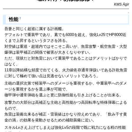
KMS Ägir
↑
†
性能
吾妻と同じく超巡に属する計画艦。
デフォルトで重装甲であり、素でも6000を超え、強化Lv25でHP8000近
くまで上昇するというタフさを誇る。
対空値は重巡・超巡内ではそこそこ高いが、魚雷攻撃・航空魚雷・大型
爆弾は装甲補正の関係で被害が大きくなりやすい。
ただ、現状だと対魚雷において重装甲であることはデメリットばかりで
はなく、
11章以降結構な頻度で出てくる、火力値依存通常弾扱いである詐欺魚雷
に対して極めて強い点は見逃せないメリットであろう。
主砲の選択次第で軽装甲へのダメージを重視するか、中重装甲へのダメ
ージを重視するかを選ぶ事が可能で、
徹甲弾や通常弾砲を選ぶと更に防御性能も引き上げることが出来る。
攻撃力の大部分は高補正な主砲と高性能かつ高回転率な特殊弾幕による
もので、
魚雷は装備出来るが補正・雷装値はかなり控えめであり、「飲み干す黄
金の渦」の効果を発動させるための補助装備に近い。
スキルLvさえ上げてしまえば強化Lv5の段階で既に戦力になる程の性能