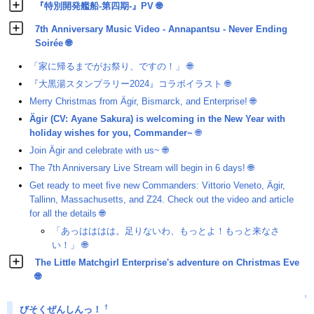
『特別開発艦船-第四期-』PV
🌐
7th Anniversary Music Video - Annapantsu - Never Ending
Soirée
🌐
「家に帰るまでがお祭り、ですの！」
🌐
『大黒湯スタンプラリー2024』コラボイラスト
🌐
Merry Christmas from Ägir, Bismarck, and Enterprise!
🌐
Ägir (CV: Ayane Sakura) is welcoming in the New Year with
holiday wishes for you, Commander~
🌐
Join Ägir and celebrate with us~
🌐
The 7th Anniversary Live Stream will begin in 6 days!
🌐
Get ready to meet five new Commanders: Vittorio Veneto, Ägir,
Tallinn, Massachusetts, and Z24. Check out the video and article
for all the details
🌐
「あっはははは。足りないわ、もっとよ！もっと来なさ
い！」
🌐
The Little Matchgirl Enterprise's adventure on Christmas Eve
🌐
↑
†
びそくぜんしんっ！