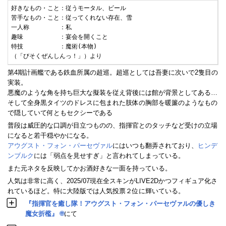
好きなもの・こと：従うモータル、ビール

苦手なもの・こと：従ってくれない存在、雪

一人称　　　　　：私

趣味　　　　　　：宴会を開くこと

特技　　　　　　：魔術(本物)

（「びそくぜんしんっ！」）より
第4期計画艦である鉄血所属の超巡。超巡としては吾妻に次いで2隻目の
実装。
悪魔のような角を持ち巨大な擬装を従え背後には館が背景としてある…
そして全身黒タイツのドレスに包まれた肢体の胸部を暖簾のようなもの
で隠していて何ともセクシーである
普段は威圧的な口調が目立つものの、指揮官とのタッチなど受けの立場
になると若干穏やかになる。
アウグスト・フォン・パーセヴァル
にはいつも翻弄されており、
ヒンデ
ンブルク
には「弱点を見せすぎ」と言われてしまっている。
また元ネタを反映してかお酒好きな一面を持っている。
人気は非常に高く、2025/07現在全スキンがLIVE2Dかつフィギュア化さ
れているほど。特に大陸版では人気投票２位に輝いている。
『指揮官を癒し隊！アウグスト・フォン・パーセヴァルの優しき
魔女折檻』
🌐
にて