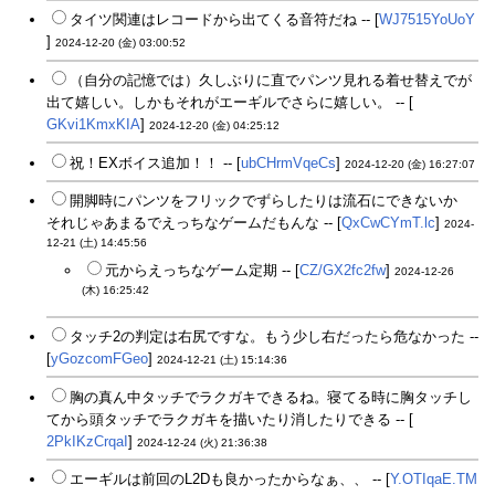
タイツ関連はレコードから出てくる音符だね -- [
WJ7515YoUoY
]
2024-12-20 (金) 03:00:52
（自分の記憶では）久しぶりに直でパンツ見れる着せ替えでが
出て嬉しい。しかもそれがエーギルでさらに嬉しい。 -- [
GKvi1KmxKIA
]
2024-12-20 (金) 04:25:12
祝！EXボイス追加！！ -- [
ubCHrmVqeCs
]
2024-12-20 (金) 16:27:07
開脚時にパンツをフリックでずらしたりは流石にできないか
それじゃあまるでえっちなゲームだもんな -- [
QxCwCYmT.lc
]
2024-
12-21 (土) 14:45:56
元からえっちなゲーム定期 -- [
CZ/GX2fc2fw
]
2024-12-26
(木) 16:25:42
タッチ2の判定は右尻ですな。もう少し右だったら危なかった --
[
yGozcomFGeo
]
2024-12-21 (土) 15:14:36
胸の真ん中タッチでラクガキできるね。寝てる時に胸タッチし
てから頭タッチでラクガキを描いたり消したりできる -- [
2PkIKzCrqaI
]
2024-12-24 (火) 21:36:38
エーギルは前回のL2Dも良かったからなぁ、、 -- [
Y.OTIqaE.TM