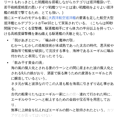
リートもれっきとした戦艦砲を搭載しながらカテゴリは巡洋艦扱いで、
若干砲精度精度の悪いドイツ戦艦ツリーとは違い戦艦砲をよりよい巡洋
艦の精度で撃てるため、とても強い。)
後にエーギルのモデルを基に
大西洋航空巡洋艦
の要素を足した航空大型
巡洋艦ヒルデブラントがTier10として実装されている。（こちらは80秒
間隔でやってくる雷撃機、駆逐艦相手にすら体力の半分以上を持ってい
ける高精度爆撃機を兼ね備える駆逐艦の天敵と化している）
「我があぎとに〜」「噛み砕く魔神の顎」
むか〜しむかしの造船技術が未成熟であった太古の時代、悪天候や
腐蝕等で船艇が破損して沈没する事を、海神であるエーギルに噛み
付かれたと表現しておったそうな。
「飲み干す黄金の渦」
海の嵐の擬人化とされる妻のラーンとの間に産まれた波の擬人化と
される9人の娘がおり、酒宴で振る舞うための麦酒をエーギルと共
に醸造しているという。
ネタ元が嵐と波浪なのでこの人達も船を海底に引きずり込む事があ
る。
古代の船乗りたちはエーギル一家に
あの世へ
連れて行かれた時に、
エーギルやラーンへと献上するための金銭や宝石等を用意してお
り、
無事に上納金を払えればエーギルの館へと歓待されたという。
カツ
アゲとか言ってはいけない