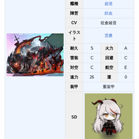
艦種
超巡
陣営
鉄血
CV
佐倉綾音
イラス
雲桑
ト
耐久
S
火力
A
雷装
C
回避
C
対空
C
航空
E
速力
26
運
0
装甲
重装甲
SD