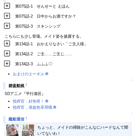
第075話-1 せんせーと えほん
第075話-2 日中からお酒ですか？
第075話-3 スキンシップ
こちらにも少し登場。メイド姿を披露する。
第134話-1 おかえりなさい「ご主人様」
第134話-2 ご主……ご主じ……
第134話-3 ふふふ♡
おまけのエーギル
🌐
↑
†
碧蓝航线
SDアニメ『平行港区』
指挥官，好热呀！
🌐
指挥官，请趁热享用哦
🌐
↑
†
艦船通信
ちょっと、メイドの掃除がこんなにハードなんて聞
いてないわ！