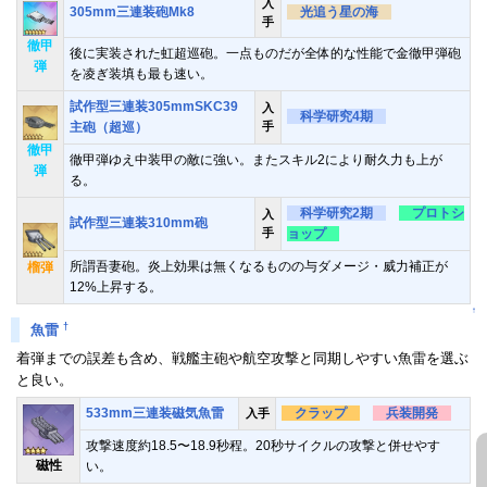
入
305mm三連装砲Mk8
光追う星の海
手
徹甲
後に実装された虹超巡砲。一点ものだが全体的な性能で金徹甲弾砲
弾
を凌ぎ装填も最も速い。
試作型三連装305mmSKC39
入
科学研究4期
主砲（超巡）
手
徹甲
徹甲弾ゆえ中装甲の敵に強い。またスキル2により耐久力も上が
弾
る。
科学研究2期
プロトシ
入
試作型三連装310mm砲
手
ョップ
所謂吾妻砲。炎上効果は無くなるものの与ダメージ・威力補正が
榴弾
12%上昇する。
↑
†
魚雷
着弾までの誤差も含め、戦艦主砲や航空攻撃と同期しやすい魚雷を選ぶ
と良い。
533mm三連装磁気魚雷
クラップ
兵装開発
入手
攻撃速度約18.5〜18.9秒程。20秒サイクルの攻撃と併せやす
磁性
い。