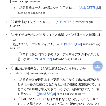
]
2024-12-31 (火) 20:51:40
開発艦は一人しか居ないから困るね… -- [
Ub3yC8T78gM
]
2024-12-31 (火) 22:42:25
竜骨来なくてがっかり。。 -- [
X/TfIh/TLZU
]
2025-02-24 (月)
11:48:17
ライザコラボのパトリツィアと出撃したら特殊ボイス確認しま
した
「筋がいいぞ、パトリツィア！」 -- [
aQMrn7CQB/o
]
2025-09-02 (火)
14:54:17
それは多分同コラボのリラ・ディザイアスのボイスだと
思います -- [
mij8dlhDRtc
]
2025-09-02 (火) 22:01:43
▼
未だに竜骨来ないけど逆に言えばそんだけ強いのか -- [
zCrL4igVFHs
]
2025-09-16 (火) 02:40:20
超巡自体が最近あまり更新されてなくて未だに超巡使う
ときは一番の候補になるからね。他の艦種は艦船技術でいう
ところのT10艦が増えてきているけど、超巡には未だに一隻
も居ない。 -- [
gbeqJj3ACjc
]
2025-09-16 (火) 13:01:37
METAワンパンにも採用されなくなったしそろそろ来て
もいいと思うけど、ブレストが先でも驚かないくらいの立ち