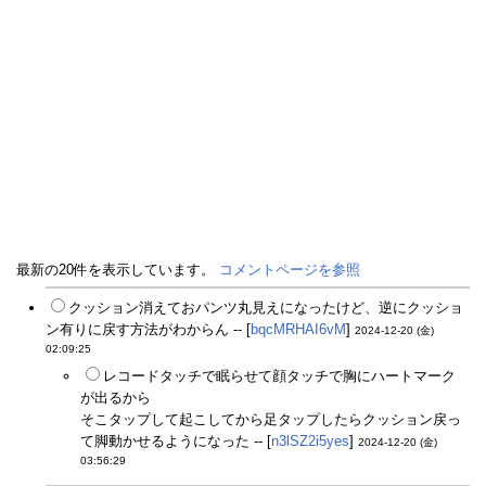
最新の20件を表示しています。
コメントページを参照
クッション消えておパンツ丸見えになったけど、逆にクッショ
ン有りに戻す方法がわからん -- [
bqcMRHAI6vM
]
2024-12-20 (金)
02:09:25
レコードタッチで眠らせて顔タッチで胸にハートマーク
が出るから
そこタップして起こしてから足タップしたらクッション戻っ
て脚動かせるようになった -- [
n3lSZ2i5yes
]
2024-12-20 (金)
03:56:29