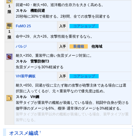
回避+40・耐久+60。巡洋艦の生存力を大きく高める。
１
スキル 機動回避
限
20秒毎に30%で発動する。2秒間、全ての攻撃を回避する
FuMO 25
コアショップ
入手
１
命中+29、火力+26。攻撃性能を重視するなら。
限
バルジ
装備箱
他海域
入手
耐久+350。重装甲に痛い魚雷ダメージ対策に。
スキル 雷撃防御T3
魚雷ダメージを30%軽減する
VH装甲鋼板
コアショップ
入手
耐久+650。回避が役に立たず敵の攻撃が砲撃主体である場合には選
択肢に入ってくるが、元々重装甲なので優先度は低め。
スキル VH鋼
装甲タイプが重装甲の艦船が装備している場合、戦闘中自身が受ける
徹甲弾のダメージを6%、榴弾･通常弾のダメージを3%軽減する。
装甲タイプが重装甲以外の艦船が装備している場合、装甲タイプが重
装甲になる。
↑
†
オススメ編成