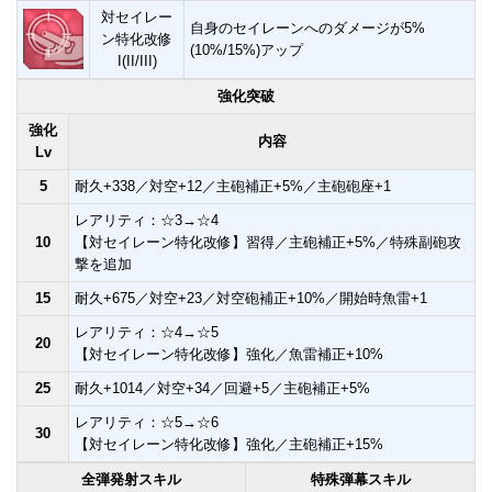
対セイレー
自身のセイレーンへのダメージが5%
ン特化改修
(10%/15%)アップ
I(II/III)
強化突破
強化
内容
Lv
5
耐久+338／対空+12／主砲補正+5%／主砲砲座+1
レアリティ：☆3→☆4
10
【対セイレーン特化改修】習得／主砲補正+5%／特殊副砲攻
撃を追加
15
耐久+675／対空+23／対空砲補正+10%／開始時魚雷+1
レアリティ：☆4→☆5
20
【対セイレーン特化改修】強化／魚雷補正+10%
25
耐久+1014／対空+34／回避+5／主砲補正+5%
レアリティ：☆5→☆6
30
【対セイレーン特化改修】強化／主砲補正+15%
全弾発射スキル
特殊弾幕スキル