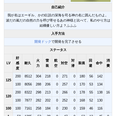
自己紹介
我が名はエーギル、かの伝説の深海を司る神の名に因んだものよ。
波だの嵐だの自然の力を呼び寄せるあの神様と比べて、私のやり方は
結構優しい方よ？ふふふ
入手方法
開発ドック
で開発を完了させる
ステータス
好
火
雷
航
対
回
消
LV
感
耐久
対空
装填
命中
力
装
空
潜
避
費
度
200
8512
304
218
0
271
0
180
56
142
125
100
8056
288
206
0
257
0
170
53
134
200
8322
298
213
0
266
0
178
55
138
16
120
100
7877
282
202
0
252
0
168
52
130
100
100
7161
258
184
0
230
0
159
46
116