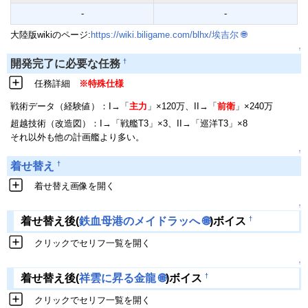
-
-
大陸版wikiのページ:
https://wiki.biligame.com/blhx/埃吉尔
🌐
↑
†
開発完了に必要な任務
任務詳細
※特殊仕様
戦術データ（経験値）：I→「
主力
」×120万、II→「
前衛
」×240万
超越技術（改造図）：I→「戦艦T3」×3、II→「巡洋T3」×8
それ以外も他の計画艦より多い。
↑
†
着せ替え
着せ替え画像を開く
↑
†
着せ替え後(
鉄血母港のメイドラッへ
🌐
)ボイス
クリックでセリフ一覧を開く
↑
†
着せ替え後(
祥雲に昇る金龍
🌐
)ボイス
クリックでセリフ一覧を開く