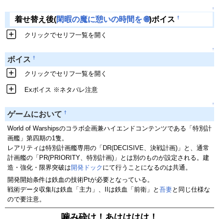
↑
†
着せ替え後(
閑暇の魔に憩いの時間を
🌐
)ボイス
クリックでセリフ一覧を開く
↑
†
ボイス
クリックでセリフ一覧を開く
Exボイス ※ネタバレ注意
↑
†
ゲームにおいて
World of Warshipsのコラボ企画兼ハイエンドコンテンツである「特別計
画艦」第四期の1隻。
レアリティは特別計画艦専用の「DR(DECISIVE、決戦計画)」と、通常
計画艦の「PR(PRIORITY、特別計画)」とは別のものが設定される。建
造・強化・限界突破は
開発ドック
にて行うことになるのは共通。
開発開始条件は鉄血の技術Ptが必要となっている。
戦術データ収集Iは鉄血「主力」、IIは鉄血「前衛」と
吾妻
と同じ仕様な
ので要注意。
噛み砕け！あはははは！