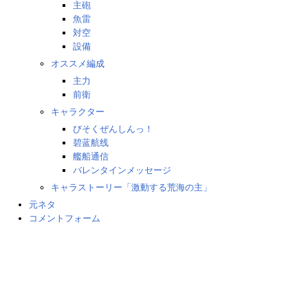
主砲
魚雷
対空
設備
オススメ編成
主力
前衛
キャラクター
びそくぜんしんっ！
碧蓝航线
艦船通信
バレンタインメッセージ
キャラストーリー「激動する荒海の主」
元ネタ
コメントフォーム