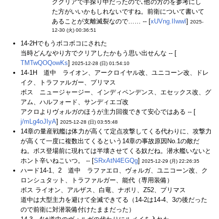
ククリアで手探り中だったので､他の方のを参考にし
た方がいいかもしれないですね。前衛について書いて
あることが支離滅裂なので…… -- [
xUVng.IIwwI
]
2025-
12-30 (火) 00:36:51
14-2Hでもうボコボコにされた
当時どんなやり方でクリアしたかもう思い出せんな -- [
TMTwQOQowKs
]
2025-12-28 (日) 01:54:10
14-1H 道中 ライオン、アークロイヤル改、ユニコーン改、ドレ
イク、トラファルガー、プリマス
ボス ニュージャージー、インディペンデンス、エセックス改、グ
アム、ハルフォード、サンディエゴ改
アクロよりヴォルガのほうが主力回復できて安心ではある -- [
j/mLg4oJIyA
]
2025-12-28 (日) 03:55:48
14章の量産戦艦は体力が高くて定点攻撃してくる代わりに、攻撃力
が高くて一度に複数出てくるという14章の事故原因No.1の敵だ
ね。ボス登場前に現れては半壊させてくる奴だね。潜水艦いないと
ホント辛いねこいつ。 -- [
SRxAtN4EGQg
]
2025-12-29 (月) 22:26:35
ハード14-1、2 道中 ラファエロ、ヴォルガ、ユニコーン改、ク
ロンシュタット、トラファルガー、能代（専用装備）
ボス ライオン、アルザス、白竜、ナポリ、Z52、プリマス
道中は大型主力を避けて全滅できてる（14-2は14-4、3の後だった
ので前衛に対潜装備付けたままだった）