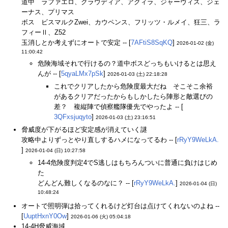
道中 ラファエロ、クラウディア、アクィラ、ジャーヴィス、ジェ
ーナス、プリマス
ボス ビスマルクZwei、カウペンス、フリッツ・ルメイ、狂三、ラ
フィーⅡ、Z52
玉消しとか考えずにオートで安定 -- [
7AFtiS8SqKQ
]
2026-01-02 (金)
11:00:42
危険海域それで行けるの？道中ボスどっちもいけるとは思え
んが -- [
5qyaLMx7pSk
]
2026-01-03 (土) 22:18:28
これでクリアしたから危険度最大だね そこそこ余裕
があるクリアだったからもしかしたら陣形と敵選びの
差？ 複縦陣で偵察艦隊優先でやったよ -- [
3QFxsjuqyto
]
2026-01-03 (土) 23:16:51
脅威度が下がるほど安定感が消えていく謎
攻略中よりずっとやり直しするハメになってるわ -- [
rRyY9WeLkA.
]
2026-01-04 (日) 10:27:58
14-4危険度判定4でS逃しはもちろんついに普通に負けはじめ
た
どんどん難しくなるのなに？ -- [
rRyY9WeLkA.
]
2026-01-04 (日)
10:48:24
オートで照明弾は拾ってくれるけど灯台は点けてくれないのよね --
[
UuptHxnY0Ow
]
2026-01-06 (火) 05:04:18
14-4H脅威海域