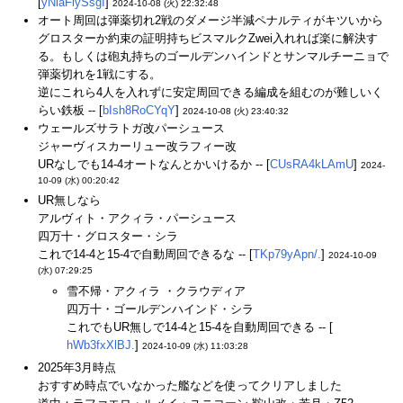
[
yNiaFlySsgI
]
2024-10-08 (火) 22:32:48
オート周回は弾薬切れ2戦のダメージ半減ペナルティがキツいから
グロスターか約束の証明持ちビスマルクZwei入れれば楽に解決す
る。もしくは砲丸持ちのゴールデンハインドとサンマルチーニョで
弾薬切れを1戦にする。
逆にこれら4人を入れずに安定周回できる編成を組むのが難しいく
らい鉄板 -- [
bIsh8RoCYqY
]
2024-10-08 (火) 23:40:32
ウェールズサラトガ改パーシュース
ジャーヴィスカーリュー改ラフィー改
URなしでも14-4オートなんとかいけるか -- [
CUsRA4kLAmU
]
2024-
10-09 (水) 00:20:42
UR無しなら
アルヴィト・アクィラ・パーシュース
四万十・グロスター・シラ
これで14-4と15-4で自動周回できるな -- [
TKp79yApn/.
]
2024-10-09
(水) 07:29:25
雪不帰・アクィラ ・クラウディア
四万十・ゴールデンハインド・シラ
これでもUR無しで14-4と15-4を自動周回できる -- [
hWb3fxXlBJ.
]
2024-10-09 (水) 11:03:28
2025年3月時点
おすすめ時点でいなかった艦などを使ってクリアしました