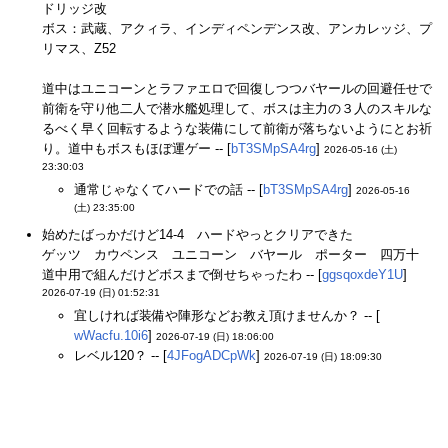
ドリッジ改
ボス：武蔵、アクィラ、インディペンデンス改、アンカレッジ、プ
リマス、Z52
道中はユニコーンとラファエロで回復しつつバヤールの回避任せで
前衛を守り他二人で潜水艦処理して、ボスは主力の３人のスキルな
るべく早く回転するような装備にして前衛が落ちないようにとお祈
り。道中もボスもほぼ運ゲー -- [
bT3SMpSA4rg
]
2026-05-16 (土)
23:30:03
通常じゃなくてハードでの話 -- [
bT3SMpSA4rg
]
2026-05-16
(土) 23:35:00
始めたばっかだけど14-4 ハードやっとクリアできた
ゲッツ カウペンス ユニコーン バヤール ポーター 四万十
道中用で組んだけどボスまで倒せちゃったわ -- [
ggsqoxdeY1U
]
2026-07-19 (日) 01:52:31
宜しければ装備や陣形などお教え頂けませんか？ -- [
wWacfu.10i6
]
2026-07-19 (日) 18:06:00
レベル120？ -- [
4JFogADCpWk
]
2026-07-19 (日) 18:09:30