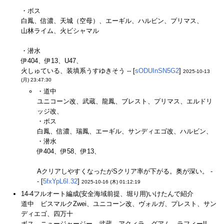
・ボス
白鳳、信濃、天城（空母）、エーギル、ハルビン、プリマス、
山林ライム、火ビシャマル
・潜水
伊404、伊13、U47、
火しゅている、装填系うすゆきそう -- [
sODUInSN5G2
]
2025-10-13
(月) 23:47:30
・道中
ユニコーン改、武蔵、龍鳳、ブレスト、プリマス、エルドリ
ッジ改、
・ボス
白鳳、信濃、瑞鳳、エーギル、サンディエゴ改、ハルビン、
・潜水
伊404、伊58、伊13、
AクリアしやすくなったがSクリア率が下がる。奥が深い。 -
- [
5fxYpL6I.32
]
2025-10-16 (木) 01:12:19
14-4フルオート編成(安全海域前提、堀り用)いけたんで紹介
道中 ビスマルクZwei、ユニコーン改、ヴォルガ、プレスト、サン
ディエゴ、四万十
ボス ニュージャージー、武蔵、アクィラ、グアム、ラフィーII、