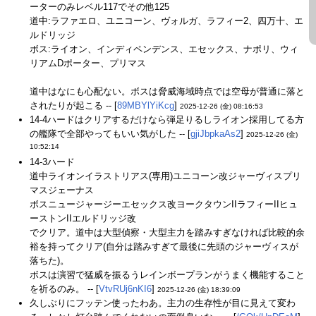
ーターのみレベル117でその他125
道中:ラファエロ、ユニコーン、ヴォルガ、ラフィー2、四万十、エ
ルドリッジ
ボス:ライオン、インディペンデンス、エセックス、ナポリ、ウィ
リアムDポーター、プリマス
道中はなにも心配ない。ボスは脅威海域時点では空母が普通に落と
されたりが起こる -- [
89MBYlYiKcg
]
2025-12-26 (金) 08:16:53
14-4ハードはクリアするだけなら弾足りるしライオン採用してる方
の艦隊で全部やってもいい気がした -- [
gjiJbpkaAs2
]
2025-12-26 (金)
10:52:14
14-3ハード
道中ライオンイラストリアス(専用)ユニコーン改ジャーヴィスプリ
マスジェーナス
ボスニュージャージーエセックス改ヨークタウンIIラフィーIIヒュ
ーストンIIエルドリッジ改
でクリア。道中は大型偵察・大型主力を踏みすぎなければ比較的余
裕を持ってクリア(自分は踏みすぎて最後に先頭のジャーヴィスが
落ちた)。
ボスは演習で猛威を振るうレインボープランがうまく機能すること
を祈るのみ。 -- [
VtvRUj6nKI6
]
2025-12-26 (金) 18:39:09
久しぶりにフッテン使ったわあ。主力の生存性が目に見えて変わ