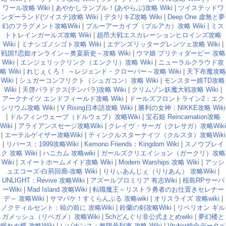
ワール攻略 Wiki
|
あやかしランブル！(あやらぶ)攻略 Wiki
|
ツイステッドワ
ンダーランド(ツイステ)攻略 Wiki
|
デタリキZ攻略 Wiki
|
Deep One 虚無と夢
幻のフラグメント攻略Wiki
|
ブルーアーカイブ（ブルアカ）攻略 Wiki
|
ミス
トトレインガールズ攻略 Wiki
|
超昂大戦エスカレーションヒロインズ攻略
Wiki
|
ミナシゴノシゴト攻略 Wiki
|
エデンズリッターグレンツェ攻略 Wiki
|
戦国†恋姫オンライン～奥宴新史～攻略 Wiki
|
ウマ娘 プリティダービー 攻略
Wiki
|
エンジェリックリンク（エンクリ）攻略 Wiki
|
ニューラルクラウド攻
略 Wiki
|
れじぇくろ！ ～レジェンド・クローバー～攻略 Wiki
|
天下布魔攻略
Wiki
|
シュガーコンフリクト（シュガコン）攻略 Wiki
|
モンスター娘TD攻略
Wiki
|
天啓パラドクス(テンパラ)攻略 Wiki
|
クリムゾン妖魔大戦攻略 Wiki
|
アークナイツ エンドフィールド攻略 Wiki
|
ドールズフロントライン2：エク
シリウム攻略 Wiki
|
V Rising日本語攻略 Wiki
|
勝利の女神：NIKKE攻略 Wiki
|
ドルフィンウェーブ（ドルウェブ）攻略Wiki
|
宝石姫 Reincarnation攻略
Wiki
|
アライアンスセージ攻略Wiki
|
クレイヴ・サーガ（クレサガ）攻略Wiki
|
エーテルゲイザー攻略Wiki
|
ティンクルスターナイツ（クルスタ）攻略Wiki
|
リバース：1999攻略Wiki
|
Kemono Friends：Kingdom Wiki
|
スノウブレイ
ク 攻略 Wiki
|
ハニカム 攻略wiki
|
ガールズクリエイション（ガークリ）攻略
Wiki
|
スイートホームメイド攻略 Wiki
|
Modern Warships 攻略 Wiki
|
アッシ
ュエコーズ-白荊回廊-攻略 Wiki
|
りりぃあんじぇ（りりあん） 攻略Wiki
|
UNLIGHT：Revive 攻略Wiki
|
アズールプロミリア 有志Wiki
|
桜島RPサーバ
ーWiki
|
Mad Island 攻略Wiki
|
転職魔王～リストラ勇者のお仕置きセレナー
デ～ 攻略Wiki
|
サマバケ！すくらんぶる 攻略wiki
|
オリスライズ 攻略wiki
|
ノクティルセント：暁の前に 攻略Wiki
|
鈴蘭の剣攻略Wiki
|
リベリオン ギル
ガメッシュ（リベガメ）攻略Wiki
|
5chどんぐり非公式まとめwiki
|
夢幻楼と
眠れぬ蝶 攻略Wiki
|
レゾナンス：無限号列車 攻略 Wiki
|
Vtuber総合データベ