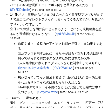
14-3、4は道中のヴォルガの代わりにルメイを入れた
ハードの全滅は周回モードでボス倒すと星取れるんだな -- [
fSY2DDdbp1w
]
2025-12-30 (火) 10:00:54
14-4Hボス、前座からボスまでまんべんなく量産型フソウ改が出て
きて主力にダイレクトアタックしまくってくるんですが、対策どう
すりゃいいですかね？
空母×2で弾消しを間に合わせられるよう、とにかく装填速度を盛
るのが最適解になるのかな？ -- [
zpdi6SMnk4k
]
2025-12-30 (火)
10:43:41
速度を盛って攻撃力が下がると戦闘が長引いて逆効果まであ
る
出たフソウを潰すために、また手が回らず撃たれるのは割り
切ってやられる前にボスを潰すために攻撃力が大事
1人が集中的に削られてダメそうなら戦闘中止してやり直し
自分の14-4ボス編成
🌐
-- [
rRyY9WeLkA.
]
2025-12-30 (火)
14:12:32
思い切ってガラッと編成を変えても結局は1人が集中的に削
られたらリトライなのは変わらないんだよな
14-4Hボスでリトライ不要になるほど安定してる編成は中々
見つからん -- [
GrpyvAGwroc
]
2025-12-30 (火) 15:01:48
14章ハード星埋め完了
道中 ビスⅡ、ユニコーン改、ルメイ、ラフィーⅡ、四万十、Z52
ボス ライオン、ヨークタウンⅡ、インプラカブル、グアム、エル