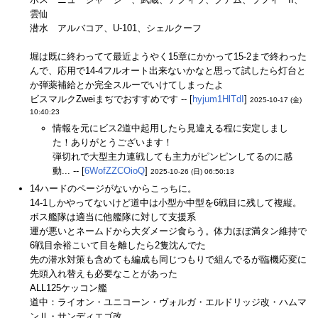
雲仙
潜水 アルバコア、U-101、シェルクーフ
堀は既に終わってて最近ようやく15章にかかって15-2まで終わった
んで、応用で14-4フルオート出来ないかなと思って試したら灯台と
か弾薬補給とか完全スルーでいけてしまったよ
ビスマルクZweiまぢでおすすめです -- [
hyjum1HlTdI
]
2025-10-17 (金)
10:40:23
情報を元にビス2道中起用したら見違える程に安定しまし
た！ありがとうございます！
弾切れで大型主力連戦しても主力がピンピンしてるのに感
動... -- [
6WofZZCOioQ
]
2025-10-26 (日) 06:50:13
14ハードのページがないからこっちに。
14-1しかやってないけど道中は小型か中型を6戦目に残して複縦。
ボス艦隊は適当に他艦隊に対して支援系
運が悪いとネームドから大ダメージ食らう。体力ほぼ満タン維持で
6戦目余裕こいて目を離したら2隻沈んでた
先の潜水対策も含めても編成も同じつもりで組んでるが臨機応変に
先頭入れ替えも必要なことがあった
ALL125ケッコン艦
道中：ライオン・ユニコーン・ヴォルガ・エルドリッジ改・ハムマ
ンⅡ・サンディエゴ改