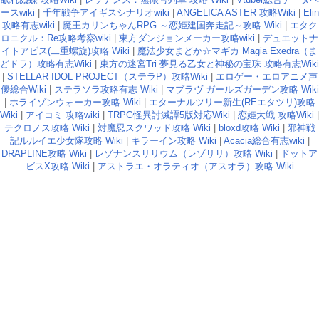
ースwiki
|
千年戦争アイギスシナリオwiki
|
ANGELICA ASTER 攻略Wiki
|
Elin
攻略有志wiki
|
魔王カリンちゃんRPG ～恋姫建国奔走記～攻略 Wiki
|
エタク
ロニクル：Re攻略考察wiki
|
東方ダンジョンメーカー攻略wiki
|
デュエットナ
イトアビス(二重螺旋)攻略 Wiki
|
魔法少女まどか☆マギカ Magia Exedra（ま
どドラ）攻略有志Wiki
|
東方の迷宮Tri 夢見る乙女と神秘の宝珠 攻略有志Wiki
|
STELLAR IDOL PROJECT（ステラP）攻略Wiki
|
エロゲー・エロアニメ声
優総合Wiki
|
ステラソラ攻略有志 Wiki
|
マブラヴ ガールズガーデン攻略 Wiki
|
ホライゾンウォーカー攻略 Wiki
|
エターナルツリー新生(REエタツリ)攻略
Wiki
|
アイコミ 攻略wiki
|
TRPG怪異討滅譚5版対応Wiki
|
恋姫大戦 攻略Wiki
|
テクロノス攻略 Wiki
|
対魔忍スクワッド攻略 Wiki
|
bloxd攻略 Wiki
|
邪神戦
記ルルイエ少女隊攻略 Wiki
|
キラーイン攻略 Wiki
|
Acacia総合有志wiki
|
DRAPLINE攻略 Wiki
|
レゾナンスリリウム（レゾリリ）攻略 Wiki
|
ドットア
ビスX攻略 Wiki
|
アストラエ・オラティオ（アスオラ）攻略 Wiki