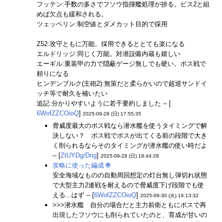
フッテン:手数の多さでフソウ指揮艦処理が捗る。ビス2と組
めば欠点も緩和される。
ツェッペリン:制空値とダメカット目的で採用
Z52:攻守ともに万能。採用できるととても楽になる
エルドリッジ:同じく万能。対潜設備内蔵も嬉しい
エーギル:重装甲の力で隠蔽ゲージ無しでも硬い。ボス戦で
頼りになる
ヒンデンブルク(主砲2):無策だと柔らかいので超巡サンドイ
ッチ等で耐久を補いたい
追記:分かりやすいように若干要約しました -- [
6WofZZCOioQ
]
2025-09-28 (日) 17:55:35
脅威度最大のボス戦なら潜水艦を使うタイミングで解
決しない？ ボス戦でボスが出てくる前の段階で大き
く削られるならそのタイミングが潜水艦の使い時だよ
-- [
ZtUYDg/Drig
]
2025-09-28 (日) 18:44:28
攻略に使った編成
🌐
安全海域なものの自動周回想定の灯台無し弾切れ状態
で大型主力2連戦を耐えるので脅威度下げ段階でも使
える...はず -- [
6WofZZCOioQ
]
2025-09-30 (火) 16:13:32
>>>潜水艦 自分の場合だと主力前衛ともにボスで再
出現したフソウにも削られていたのと、育成が甘いの