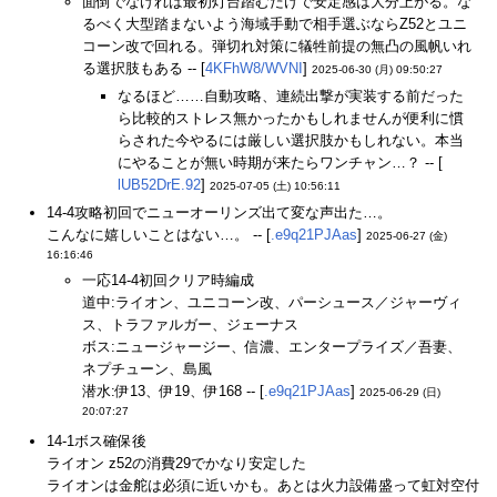
面倒でなければ最初灯台踏むだけで安定感は大分上がる。な
るべく大型踏まないよう海域手動で相手選ぶならZ52とユニ
コーン改で回れる。弾切れ対策に犠牲前提の無凸の風帆いれ
る選択肢もある -- [
4KFhW8/WVNI
]
2025-06-30 (月) 09:50:27
なるほど……自動攻略、連続出撃が実装する前だった
ら比較的ストレス無かったかもしれませんが便利に慣
らされた今やるには厳しい選択肢かもしれない。本当
にやることが無い時期が来たらワンチャン…？ -- [
lUB52DrE.92
]
2025-07-05 (土) 10:56:11
14-4攻略初回でニューオーリンズ出て変な声出た…。
こんなに嬉しいことはない…。 -- [
.e9q21PJAas
]
2025-06-27 (金)
16:16:46
一応14-4初回クリア時編成
道中:ライオン、ユニコーン改、パーシュース／ジャーヴィ
ス、トラファルガー、ジェーナス
ボス:ニュージャージー、信濃、エンタープライズ／吾妻、
ネプチューン、島風
潜水:伊13、伊19、伊168 -- [
.e9q21PJAas
]
2025-06-29 (日)
20:07:27
14-1ボス確保後
ライオン z52の消費29でかなり安定した
ライオンは金舵は必須に近いかも。あとは火力設備盛って虹対空付