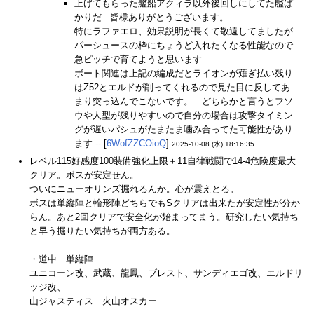
上げてもらった艦船アクィラ以外後回しにしてた艦ば
かりだ...皆様ありがとうございます。
特にラファエロ、効果説明が長くて敬遠してましたが
パーシュースの枠にちょうど入れたくなる性能なので
急ピッチで育てようと思います
ボート関連は上記の編成だとライオンが薙ぎ払い残り
はZ52とエルドが削ってくれるので見た目に反してあ
まり突っ込んでこないです。 どちらかと言うとフソ
ウや人型が残りやすいので自分の場合は攻撃タイミン
グが遅いパシュがたまたま噛み合ってた可能性があり
ます -- [
6WofZZCOioQ
]
2025-10-08 (水) 18:16:35
レベル115好感度100装備強化上限＋11自律戦闘で14-4危険度最大
クリア。ボスが安定せん。
ついにニューオリンズ掘れるんか。心が震えとる。
ボスは単縦陣と輪形陣どちらでもSクリアは出来たが安定性が分か
らん。あと2回クリアで安全化が始まってまう。研究したい気持ち
と早う掘りたい気持ちが両方ある。
・道中 単縦陣
ユニコーン改、武蔵、龍鳳、ブレスト、サンディエゴ改、エルドリ
ッジ改、
山ジャスティス 火山オスカー