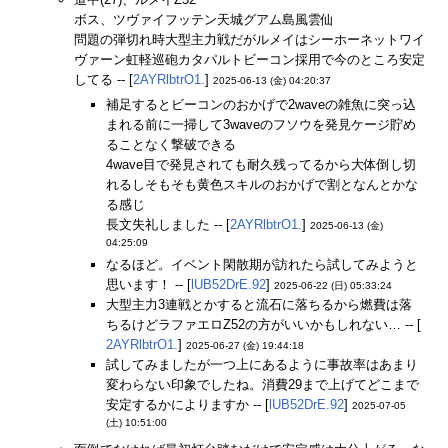
ボス、ツヴァイフッテン天城グアム島風雲仙
問題の弾切れ時大型主力戦だがルメイはシーホーネットワイ
ヴァーン虹軽巡砲カタパルトビーコン採用で今のところ安定
してる -- [
2AYRlbtrO1.
]
2025-06-13 (金) 04:20:37
補足するとビーコンのおかげで2waveの雑魚に突っ込
まれる前に一掃して3waveのフソウを発見ケージ貯め
ることなく撃破できる
4wave目で発見されても耐久残ってるから大体倒し切
れるしそもそも黄色スキルのおかげで割となんとかな
る感じ
長文失礼しました -- [
2AYRlbtrO1.
]
2025-06-13 (金)
04:25:09
なるほど。イベント閑散期が訪れたら試してみようと
思います！ -- [
lUB52DrE.92
]
2025-06-22 (日) 05:33:24
大型主力3連戦とかすると流石に落ちるから燃費は落
ちるけどラファエロZ52の方がいいかもしれない… -- [
2AYRlbtrO1.
]
2025-06-27 (金) 19:44:18
試してみましたが一つ上にあるように事故率はあまり
変わらない印象でしたね。消費29まで上げてどこまで
安定するかによりますか -- [
lUB52DrE.92
]
2025-07-05
(土) 10:51:00