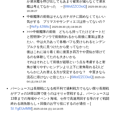
か潜水艦を呼び出してもあまり被害が減らなくて潜水
艦は考えてなかった -- [
6WofZZCOioQ
]
2025-09-30 (火)
16:28:27
中枢艦隊の前衛はそんなガチガチに固めなくてもいい
気がする プリマスやサンディエゴは持ってないの？
-- [
HxFp.4JWttc
]
2025-09-30 (火) 19:06:25
>>>中枢艦隊の前衛 どちらも持ってたけどオートだ
と照明弾+フソウで前衛削れるから前後に重装は置き
たい、中は火力あって各種バフも受けられるヒンデン
ブルクを先に見つけたから使ってなかった
後はこれに辿り着く前に後置き四万十や雲仙が溶けて
るのを体験してたのも大きいかも
それはそれとして前後が超順という点を考慮すると射
角が被りやすいヒンデンより上下に射角取れる2人ど
ちらかに入れ替える方が安定するかな？ 中置きなら
流石に溶けないと信じたい -- [
6WofZZCOioQ
]
2025-10-
04 (土) 04:17:36
パーシュースは長期戦になる程不利で過剰戦力でもない限り長期戦
がデフォの14章以降で使うのはそりゃ苦戦するよ。パーシュースは
13章までの海域やイベント海域、セ作で高速周回する等のすぐ戦闘
終わる雑魚散らし＋回復のお守り役にするのが適任 -- [
SI.YgEUvlMM
]
2025-10-04 (土) 14:14:05