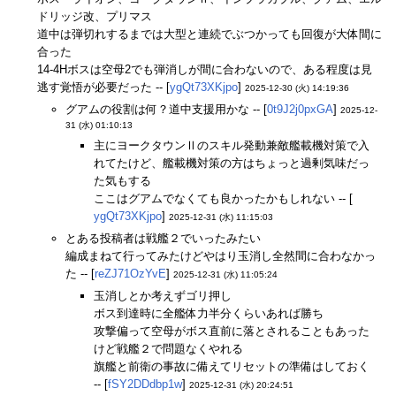
ドリッジ改、プリマス
道中は弾切れするまでは大型と連続でぶつかっても回復が大体間に
合った
14-4Hボスは空母2でも弾消しが間に合わないので、ある程度は見
逃す覚悟が必要だった -- [
ygQt73XKjpo
]
2025-12-30 (火) 14:19:36
グアムの役割は何？道中支援用かな -- [
0t9J2j0pxGA
]
2025-12-
31 (水) 01:10:13
主にヨークタウンⅡのスキル発動兼敵艦載機対策で入
れてたけど、艦載機対策の方はちょっと過剰気味だっ
た気もする
ここはグアムでなくても良かったかもしれない -- [
ygQt73XKjpo
]
2025-12-31 (水) 11:15:03
とある投稿者は戦艦２でいったみたい
編成まねて行ってみたけどやはり玉消し全然間に合わなかっ
た -- [
reZJ71OzYvE
]
2025-12-31 (水) 11:05:24
玉消しとか考えずゴリ押し
ボス到達時に全艦体力半分くらいあれば勝ち
攻撃偏って空母がボス直前に落とされることもあった
けど戦艦２で問題なくやれる
旗艦と前衛の事故に備えてリセットの準備はしておく
-- [
fSY2DDdbp1w
]
2025-12-31 (水) 20:24:51