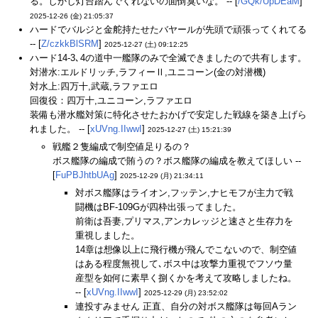
る。しかし灯台踏んでくれないの面倒臭いな。 -- [
/GQk/UpDEaM
]
2025-12-26 (金) 21:05:37
ハードでバルジと金舵持たせたバヤールが先頭で頑張ってくれてる
-- [
Z/czkkBlSRM
]
2025-12-27 (土) 09:12:25
ハード14-3､4の道中一艦隊のみで全滅できましたので共有します。
対潜水:エルドリッチ,ラフィーⅡ,ユニコーン(金の対潜機)
対水上:四万十,武蔵,ラファエロ
回復役：四万十,ユニコーン,ラファエロ
装備も潜水艦対策に特化させたおかげで安定した戦線を築き上げら
れました。 -- [
xUVng.IIwwI
]
2025-12-27 (土) 15:21:39
戦艦２隻編成で制空値足りるの？
ボス艦隊の編成で賄うの？ボス艦隊の編成を教えてほしい --
[
FuPBJhtbUAg
]
2025-12-29 (月) 21:34:11
対ボス艦隊はライオン,フッテン,ナヒモフが主力で戦
闘機はBF-109Gが四枠出張ってました。
前衛は吾妻,プリマス,アンカレッジと速さと生存力を
重視しました。
14章は想像以上に飛行機が飛んでこないので、制空値
はある程度無視して､ボス中は攻撃力重視でフソウ量
産型を如何に素早く捌くかを考えて攻略しましたね。
-- [
xUVng.IIwwI
]
2025-12-29 (月) 23:52:02
連投すみません 正直、自分の対ボス艦隊は毎回Aラン