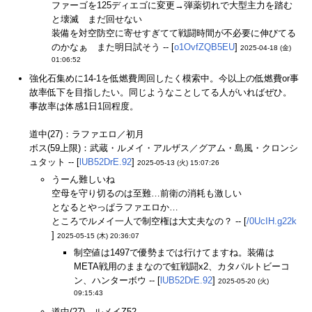
ファーゴを125ディエゴに変更→弾薬切れで大型主力を踏む
と壊滅 まだ回せない
装備を対空防空に寄せすぎてて戦闘時間が不必要に伸びてる
のかなぁ また明日試そう -- [
o1OvfZQB5EU
]
2025-04-18 (金)
01:06:52
強化石集めに14-1を低燃費周回したく模索中。今以上の低燃費or事
故率低下を目指したい。同じようなことしてる人がいればぜひ。
事故率は体感1日1回程度。
道中(27)：ラファエロ／初月
ボス(59上限)：武蔵・ルメイ・アルザス／グアム・島風・クロンシ
ュタット -- [
lUB52DrE.92
]
2025-05-13 (火) 15:07:26
うーん難しいね
空母を守り切るのは至難…前衛の消耗も激しい
となるとやっぱラファエロか…
ところでルメイ一人で制空権は大丈夫なの？ -- [
/0UcIH.g22k
]
2025-05-15 (木) 20:36:07
制空値は1497で優勢までは行けてますね。装備は
META戦用のままなので虹戦闘x2、カタパルトビーコ
ン、ハンターボウ -- [
lUB52DrE.92
]
2025-05-20 (火)
09:15:43
道中(27)、ルメイZ52