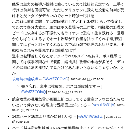
艦隊は主力の被弾が投射に偏っているので比較的安定する 上手く
行けば前衛も回復可能 ただしゲリュオンに飛んだ投射を前衛が受
けると炎上ダメがデカいのでオート時は一応注意
ボス戦は前衛に関しては数回試行してどれも3,4割くらいで安定し
てたので多分大丈夫、主力はボス登場時の工作艦、指揮艦の処理ス
ピードに依存するが下振れてもライオンは恐らく生き残れる 登場
からしばらくするまでオート攻撃が工作艦を狙ってくれず指揮艦に
関してはずっと狙ってくれないので流れ弾で処理のお祈り要素、手
動ならこれらを優先すれば簡単なはず
道中は被弾苦しくなるがアクィラoutルメイinもあり、ボス艦隊に
関しては模索段階なので装備、編成共に改善の余地が多そう デコ
イの武蔵に消火器積んで見たけどあんまいらないんじゃないか、と
か
攻略時の編成
🌐
-- [
6WofZZCOioQ
]
2026-01-10 (土) 17:16:54
書き忘れ、道中は複縦陣、ボスは単縦陣です -- [
6WofZZCOioQ
]
2026-01-10 (土) 17:23:12
航空攻撃の汎用魚雷が画面上部に出してくる量産フソウに当たらな
いという糞みたいな理由で難易度上がってる -- [
ozhuL6s31jA
]
2026-
01-11 (日) 22:57:49
14章ハード16章より遥かに難しいな -- [
w/sWHWSdhZ.
]
2026-01-12
(月) 08:41:36
ハード14-4安全海域ボスのみの低燃費編成ってどこかであがってま