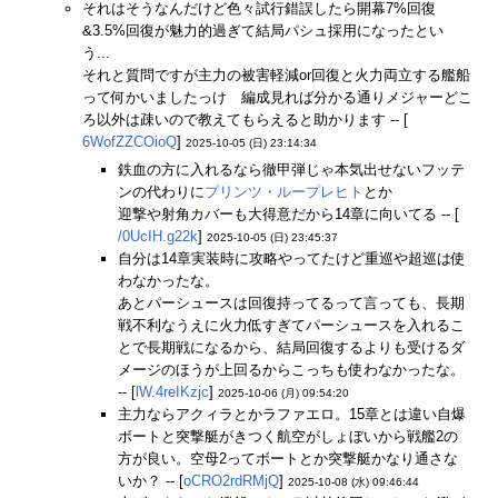
それはそうなんだけど色々試行錯誤したら開幕7%回復
&3.5%回復が魅力的過ぎて結局パシュ採用になったとい
う...
それと質問ですが主力の被害軽減or回復と火力両立する艦船
って何かいましたっけ 編成見れば分かる通りメジャーどこ
ろ以外は疎いので教えてもらえると助かります -- [
6WofZZCOioQ
]
2025-10-05 (日) 23:14:34
鉄血の方に入れるなら徹甲弾じゃ本気出せないフッテ
ンの代わりに
プリンツ・ループレヒト
とか
迎撃や射角カバーも大得意だから14章に向いてる -- [
/0UcIH.g22k
]
2025-10-05 (日) 23:45:37
自分は14章実装時に攻略やってたけど重巡や超巡は使
わなかったな。
あとパーシュースは回復持ってるって言っても、長期
戦不利なうえに火力低すぎてパーシュースを入れるこ
とで長期戦になるから、結局回復するよりも受けるダ
メージのほうが上回るからこっちも使わなかったな。
-- [
lW.4reIKzjc
]
2025-10-06 (月) 09:54:20
主力ならアクィラとかラファエロ。15章とは違い自爆
ボートと突撃艇がきつく航空がしょぼいから戦艦2の
方が良い。空母2ってボートとか突撃艇かなり通さな
いか？ -- [
oCRO2rdRMjQ
]
2025-10-08 (水) 09:46:44