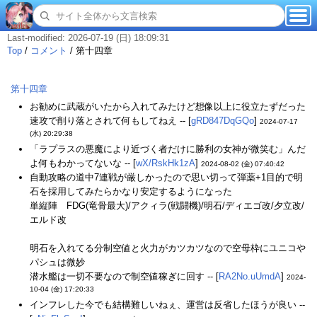
Last-modified: 2026-07-19 (日) 18:09:31
Top
/
コメント
/
第十四章
第十四章
お勧めに武蔵がいたから入れてみたけど想像以上に役立たずだった
速攻で削り落とされて何もしてねえ -- [
gRD847DqGQo
]
2024-07-17
(水) 20:29:38
「ラプラスの悪魔により近づく者だけに勝利の女神が微笑む」んだ
よ何もわかってないな -- [
wX/RskHk1zA
]
2024-08-02 (金) 07:40:42
自動攻略の道中7連戦が厳しかったので思い切って弾薬+1目的で明
石を採用してみたらかなり安定するようになった
単縦陣 FDG(竜骨最大)/アクィラ(戦闘機)/明石/ディエゴ改/夕立改/
エルド改
明石を入れてる分制空値と火力がカツカツなので空母枠にユニコや
パシュは微妙
潜水艦は一切不要なので制空値稼ぎに回す -- [
RA2No.uUmdA
]
2024-
10-04 (金) 17:20:33
インフレした今でも結構難しいねぇ、運営は反省したほうが良い --