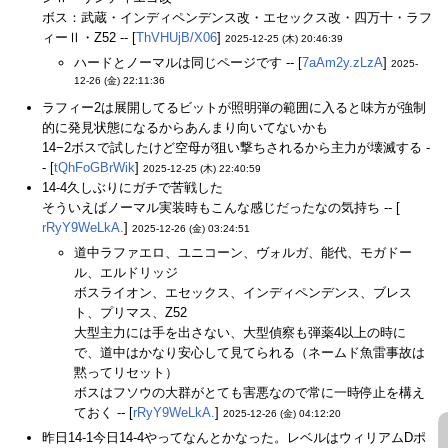
ボス：武蔵・インディペンデンス改・エセックス改・四万十・ラフ
ィーⅡ・Z52 -- [
ThVHUjB/X06
]
2025-12-25 (木) 20:46:39
ハードとノーマルは同じページです -- [
7aAm2y.zLzA
]
2025-
12-26 (金) 22:11:36
ラフィー2は展開してるビットが照明弾の範囲に入ると味方が強制
的に発見状態になるからあんまり向いてないかも
14−2ボスで試したけど空母が狙い撃ちされるから主力が壊滅する -
- [
tQhFoGBrWik
]
2025-12-25 (木) 22:40:59
14-4久しぶりにガチで苦戦した
そういえばノーマル実装時もこんな感じだったなの気持ち -- [
rRyY9WeLkA.
]
2025-12-26 (金) 03:24:51
道中ラファエロ、ユニコーン、ヴォルガ、能代、モガドー
ル、エルドリッジ
ボスライオン、エセックス、インディペンデンス、ブレス
ト、プリマス、Z52
大型主力には手を出さない、大型偵察も弾薬4以上の時に
で、道中はかなり安心して見てられる（ネームド魚雷事故は
黙ってリセット）
ボスはフソウの大群がとても害悪なので常に一時停止を構え
ておく -- [
rRyY9WeLkA.
]
2025-12-26 (金) 04:12:20
昨日14-1今日14-4やってなんとかなった。レベルはウィリアムDポ