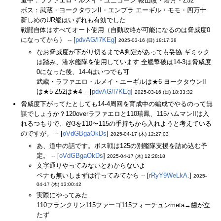
道中：ラファエロ・ルメイ・ユニコーン 鞍山改・若月・Z52
ボス：武蔵・ヨークタウンII・エンプラ エーギル・モモ・四万十
新しめのUR艦はいずれも有効でした
戦闘自体はすべてオート使用（自動攻略が可能になるのは脅威度0
になってから） -- [
pdvAG/l7KEg
]
2025-03-16 (日) 18:17:38
なお脅威度が下がり切るまでA判定があっても妥協 ギミック
は踏み、潜水艦隊を使用しています 全艦撃破は14-3は脅威度
0になった後、14-4はいつでも可
武蔵・ラファエロ・ルメイ・エーギルは★6 ヨークタウンII
は★5 Z52は★4 -- [
pdvAG/l7KEg
]
2025-03-16 (日) 18:33:32
脅威度下がってたとしても14-4周回を育成中の編成でやるのって無
謀でしょうか？120overラファエロと110瑞鳳、115ハムマンIIは入
れるつもりで、@3を110〜115の手持ちから入れようと考えている
のですが。 -- [
oVdGBgaOkDs
]
2025-04-17 (木) 12:27:03
あ、道中の話です。ボス戦は125の別艦隊支援を詰め込む予
定。 -- [
oVdGBgaOkDs
]
2025-04-17 (木) 12:28:18
文字通りやってみないとわからないよ
ペナも無いしまずは行ってみてから -- [
rRyY9WeLkA.
]
2025-
04-17 (木) 13:00:42
実際にやってみた
110フランクリン115ファーゴ115フォーチュンmeta→歯が立
たず