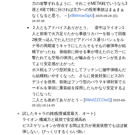
力の攻撃ずれるように、それこそMETA戦でいうなら3
巡と4巡で雑に分ければ主力への投射事故はまぁまぁ
なくなると思う。 -- [
x8bhmas5ipU
]
2025-09-28 (日)
16:35:36
２人ともアドバイスありがとう。 道中はライオン1
人と前衛で火力足りたから事故リカバーを狙って回復
2枚突っ込んでたんだけどアドバイス通りパシュをル
ナ等の周期違うキャラにしたらそもそもの被弾率が結
構下がったね 発砲前に倒せる事が増えたのと万一に
撃たれても空母の弾消しが噛み合うパターンが生まれ
てより安定感が上がった
ボス戦もフソウ型対策としてフッテンに徹甲弾積んだ
ら結構戦いやすくなった さらに発覚対策にビス2の
デコイを併用、前衛はフソウ型のバラマキ弾対策でエ
ーギルを筆頭に重装組を採用したらかなり安定するよ
うになった
二人とも改めてありがとう -- [
6WofZZCOioQ
]
2025-09-
28 (日) 18:14:45
試したキャラの雑感(脅威度最大、オート)
ライオン:殲滅力と延焼で安定感高め
ビス2:ゲリュオンが存在する間は主力が発覚状態でもほぼ被
弾しない。びっくりするくらい強い