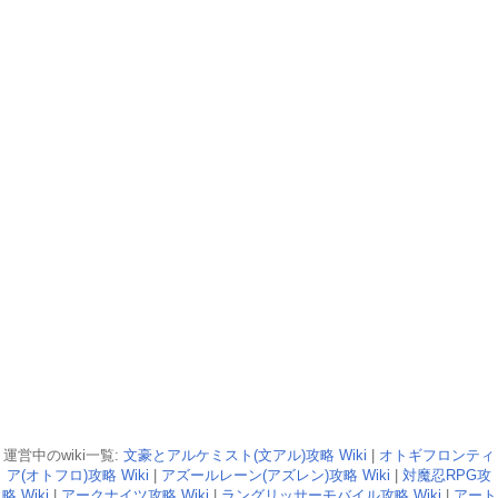
運営中のwiki一覧:
文豪とアルケミスト(文アル)攻略 Wiki
|
オトギフロンティ
ア(オトフロ)攻略 Wiki
|
アズールレーン(アズレン)攻略 Wiki
|
対魔忍RPG攻
略 Wiki
|
アークナイツ攻略 Wiki
|
ラングリッサーモバイル攻略 Wiki
|
アート