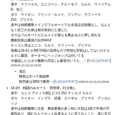
道中 ラファエロ、ユニコーン、ナヒーモフ、エルド、ウィリアム
D、狂三
ボス ライオン、フリッツ・ルメイ、フッテン、ラフィーⅡ、
Z52、プリマス
道中は偵察艦隊メインでフルオートでも全員ほぼ損傷なし、なんと
なく狂三の分身は相当有効だと感じた
ボスはフルオートだとルメイが落ちる事あるけど押し切れる
艦船技術は藤波の以外MAX
ケッコン済はユニコ、エルド、ラフィーⅡ、プリマス
装備は16-4とかMETA戦の流用なので特別な対処はしてないけどエ
ルドに爆雷、ポーターにヘッジホッグは付いてる
今確認したらボス艦隊のZ52にも爆雷付いてた… -- [
FuXL2aYKrKY
]
2026-01-10 (土) 01:23:25
追記
陣形はすべて複縦陣
制空値は3855で優勢 -- [
FuXL2aYKrKY
]
2026-01-10 (土) 01:29:49
14-1H 戦闘のみオート 照明弾、灯台無し
道中 ユニコ アクィラ(戦) ビス2 Z52 ディエゴ エルド
ボス ライオン インプラ 武蔵 エーギル プリマス アンカレ
ッジ
道中は偵察艦隊に注意 事故要素が多く特に大型は1戦で半壊の可
能性あり 踏むならリセット出来るように見ておくこと 逆に主力