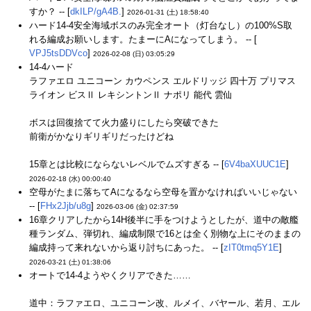
すか？ -- [
dkILP/gA4B.
]
2026-01-31 (土) 18:58:40
ハード14-4安全海域ボスのみ完全オート（灯台なし）の100%S取
れる編成お願いします。たまーにAになってしまう。 -- [
VPJ5tsDDVco
]
2026-02-08 (日) 03:05:29
14-4ハード
ラファエロ ユニコーン カウペンス エルドリッジ 四十万 プリマス
ライオン ビスⅡ レキシントンⅡ ナポリ 能代 雲仙
ボスは回復捨てて火力盛りにしたら突破できた
前衛がかなりギリギリだったけどね
15章とは比較にならないレベルでムズすぎる -- [
6V4baXUUC1E
]
2026-02-18 (水) 00:00:40
空母がたまに落ちてAになるなら空母を置かなければいいじゃない
-- [
FHx2Jjb/u8g
]
2026-03-06 (金) 02:37:59
16章クリアしたから14H後半に手をつけようとしたが、道中の敵艦
種ランダム、弾切れ、編成制限で16とは全く別物な上にそのままの
編成持って来れないから返り討ちにあった。 -- [
zIT0tmq5Y1E
]
2026-03-21 (土) 01:38:06
オートで14-4ようやくクリアできた……
道中：ラファエロ、ユニコーン改、ルメイ、バヤール、若月、エル