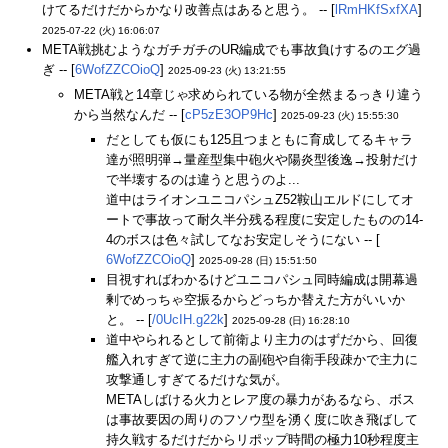
けてるだけだからかなり改善点はあると思う。 -- [
lRmHKfSxfXA
]
2025-07-22 (火) 16:06:07
META戦挑むようなガチガチのUR編成でも事故負けするのエグ過
ぎ -- [
6WofZZCOioQ
]
2025-09-23 (火) 13:21:55
META戦と14章じゃ求められている物が全然まるっきり違う
から当然なんだ -- [
cP5zE3OP9Hc
]
2025-09-23 (火) 15:55:30
だとしても仮にも125且つまともに育成してるキャラ
達が照明弾→量産型集中砲火や陽炎型後逸→投射だけ
で半壊するのは違うと思うのよ...
道中はライオンユニコパシュZ52鞍山エルドにしてオ
ートで事故って耐久半分残る程度に安定したものの14-
4のボスは色々試してなお安定しそうにない -- [
6WofZZCOioQ
]
2025-09-28 (日) 15:51:50
目視すればわかるけどユニコパシュ同時編成は開幕過
剰でめっちゃ空振るからどっちか替えた方がいいか
と。 -- [
/0UcIH.g22k
]
2025-09-28 (日) 16:28:10
道中やられるとして前衛より主力のはずだから、回復
艦入れすぎて逆に主力の副砲や自衛手段疎かで主力に
攻撃通しすぎてるだけな気が。
METAしばける火力とレア度の暴力があるなら、ボス
は事故要因の周りのフソウ型を湧く度に吹き飛ばして
持久戦するだけだからリポップ時間の極力10秒程度主