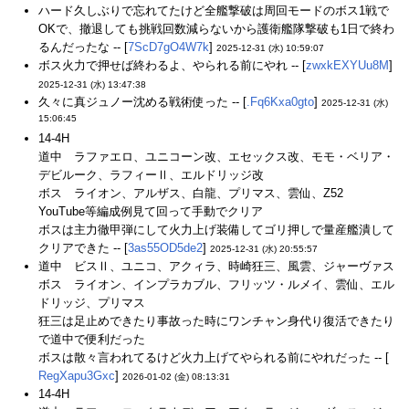
ハード久しぶりで忘れてたけど全艦撃破は周回モードのボス1戦で
OKで、撤退しても挑戦回数減らないから護衛艦隊撃破も1日で終わ
るんだったな -- [
7ScD7gO4W7k
]
2025-12-31 (水) 10:59:07
ボス火力で押せば終わるよ、やられる前にやれ -- [
zwxkEXYUu8M
]
2025-12-31 (水) 13:47:38
久々に真ジュノー沈める戦術使った -- [
.Fq6Kxa0gto
]
2025-12-31 (水)
15:06:45
14-4H
道中 ラファエロ、ユニコーン改、エセックス改、モモ・ベリア・
デビルーク、ラフィーⅡ、エルドリッジ改
ボス ライオン、アルザス、白龍、プリマス、雲仙、Z52
YouTube等編成例見て回って手動でクリア
ボスは主力徹甲弾にして火力上げ装備してゴリ押しで量産艦潰して
クリアできた -- [
3as55OD5de2
]
2025-12-31 (水) 20:55:57
道中 ビスⅡ、ユニコ、アクィラ、時崎狂三、風雲、ジャーヴァス
ボス ライオン、インプラカブル、フリッツ・ルメイ、雲仙、エル
ドリッジ、プリマス
狂三は足止めできたり事故った時にワンチャン身代り復活できたり
で道中で便利だった
ボスは散々言われてるけど火力上げてやられる前にやれだった -- [
RegXapu3Gxc
]
2026-01-02 (金) 08:13:31
14-4H