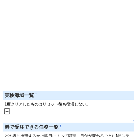
†
実験海域一覧
1度クリアしたものはリセット後も復活しない。
...
↑
†
港で受注できる任務一覧
どの港に出現するかは曜日によって固定。日付が変わるごとにNYシテ