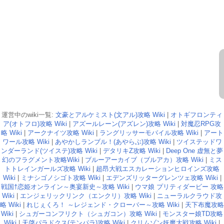
運営中のwiki一覧:
文豪とアルケミスト(文アル)攻略 Wiki
|
オトギフロンティ
ア(オトフロ)攻略 Wiki
|
アズールレーン(アズレン)攻略 Wiki
|
対魔忍RPG攻
略 Wiki
|
アークナイツ攻略 Wiki
|
ラングリッサーモバイル攻略 Wiki
|
アート
ワール攻略 Wiki
|
あやかしランブル！(あやらぶ)攻略 Wiki
|
ツイステッドワ
ンダーランド(ツイステ)攻略 Wiki
|
デタリキZ攻略 Wiki
|
Deep One 虚無と夢
幻のフラグメント攻略Wiki
|
ブルーアーカイブ（ブルアカ）攻略 Wiki
|
ミス
トトレインガールズ攻略 Wiki
|
超昂大戦エスカレーションヒロインズ攻略
Wiki
|
ミナシゴノシゴト攻略 Wiki
|
エデンズリッターグレンツェ攻略 Wiki
|
戦国†恋姫オンライン～奥宴新史～攻略 Wiki
|
ウマ娘 プリティダービー 攻略
Wiki
|
エンジェリックリンク（エンクリ）攻略 Wiki
|
ニューラルクラウド攻
略 Wiki
|
れじぇくろ！ ～レジェンド・クローバー～攻略 Wiki
|
天下布魔攻略
Wiki
|
シュガーコンフリクト（シュガコン）攻略 Wiki
|
モンスター娘TD攻略
Wiki
|
天啓パラドクス(テンパラ)攻略 Wiki
|
クリムゾン妖魔大戦攻略 Wiki
|