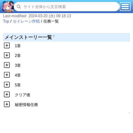
Last-modified: 2024-03-20 (水) 09:18:13
Top
/
セイレーン作戦
/
任務一覧
†
メインストーリー一覧
1章
2章
3章
4章
5章
クリア後
秘密情報任務
↑