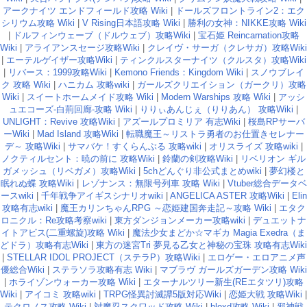
アークナイツ エンドフィールド攻略 Wiki
|
ドールズフロントライン2：エク
シリウム攻略 Wiki
|
V Rising日本語攻略 Wiki
|
勝利の女神：NIKKE攻略 Wiki
|
ドルフィンウェーブ（ドルウェブ）攻略Wiki
|
宝石姫 Reincarnation攻略
Wiki
|
アライアンスセージ攻略Wiki
|
クレイヴ・サーガ（クレサガ）攻略Wiki
|
エーテルゲイザー攻略Wiki
|
ティンクルスターナイツ（クルスタ）攻略Wiki
|
リバース：1999攻略Wiki
|
Kemono Friends：Kingdom Wiki
|
スノウブレイ
ク 攻略 Wiki
|
ハニカム 攻略wiki
|
ガールズクリエイション（ガークリ）攻略
Wiki
|
スイートホームメイド攻略 Wiki
|
Modern Warships 攻略 Wiki
|
アッシ
ュエコーズ-白荊回廊-攻略 Wiki
|
りりぃあんじぇ（りりあん） 攻略Wiki
|
UNLIGHT：Revive 攻略Wiki
|
アズールプロミリア 有志Wiki
|
桜島RPサーバ
ーWiki
|
Mad Island 攻略Wiki
|
転職魔王～リストラ勇者のお仕置きセレナー
デ～ 攻略Wiki
|
サマバケ！すくらんぶる 攻略wiki
|
オリスライズ 攻略wiki
|
ノクティルセント：暁の前に 攻略Wiki
|
鈴蘭の剣攻略Wiki
|
リベリオン ギル
ガメッシュ（リベガメ）攻略Wiki
|
5chどんぐり非公式まとめwiki
|
夢幻楼と
眠れぬ蝶 攻略Wiki
|
レゾナンス：無限号列車 攻略 Wiki
|
Vtuber総合データベ
ースwiki
|
千年戦争アイギスシナリオwiki
|
ANGELICA ASTER 攻略Wiki
|
Elin
攻略有志wiki
|
魔王カリンちゃんRPG ～恋姫建国奔走記～攻略 Wiki
|
エタク
ロニクル：Re攻略考察wiki
|
東方ダンジョンメーカー攻略wiki
|
デュエットナ
イトアビス(二重螺旋)攻略 Wiki
|
魔法少女まどか☆マギカ Magia Exedra（ま
どドラ）攻略有志Wiki
|
東方の迷宮Tri 夢見る乙女と神秘の宝珠 攻略有志Wiki
|
STELLAR IDOL PROJECT（ステラP）攻略Wiki
|
エロゲー・エロアニメ声
優総合Wiki
|
ステラソラ攻略有志 Wiki
|
マブラヴ ガールズガーデン攻略 Wiki
|
ホライゾンウォーカー攻略 Wiki
|
エターナルツリー新生(REエタツリ)攻略
Wiki
|
アイコミ 攻略wiki
|
TRPG怪異討滅譚5版対応Wiki
|
恋姫大戦 攻略Wiki
|
テクロノス攻略 Wiki
|
対魔忍スクワッド攻略 Wiki
|
bloxd攻略 Wiki
|
邪神戦