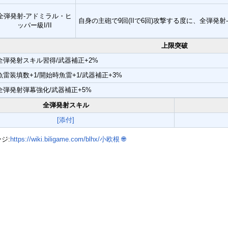
全弾発射-アドミラル・ヒ
自身の主砲で9回(IIで6回)攻撃する度に、全弾発射
ッパー級I/II
上限突破
全弾発射スキル習得/武器補正+2%
魚雷装填数+1/開始時魚雷+1/武器補正+3%
全弾発射弾幕強化/武器補正+5%
全弾発射スキル
[添付]
ージ:
https://wiki.biligame.com/blhx/小欧根
🌐