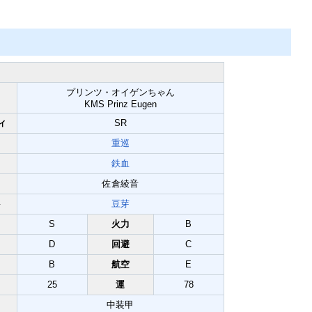
Mute
プリンツ・オイゲンちゃん
KMS Prinz Eugen
ィ
SR
重巡
鉄血
佐倉綾音
ト
豆芽
S
火力
B
D
回避
C
B
航空
E
25
運
78
中装甲