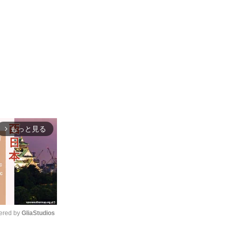
もっと見る
arrow_forward_ios
red by 
GliaStudios