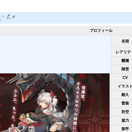
報
†
プロフィール
名前
レアリテ
艦種
陣営
CV
イラス
耐久
雷装
対空
速力
装甲