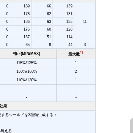
0
189
66
139
0
178
62
131
0
186
63
135
11
0
176
60
128
0
167
51
114
0
65
9
44
3
*1
補正(MIN/MAX)
最大数
115%/125%
1
150%/160%
2
110%/120%
1
-
-
-
-
効果
秒持続するシールドを3種類生成する：
を与える