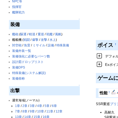
NPC等
指揮官
艦隊戦力
↑
装備
艦砲
(
駆逐
/
軽巡
/
重巡
/
戦艦
/
風帆
)
艦載機 (
戦闘
/
爆撃
/
攻撃
/
水上
)
ボイス
†
対空砲
/
魚雷
/
ミサイル
/
設備
/
特殊装備
装備外装一覧
デフォ
装備強化に必要なパーツ数
設計図ドロップリスト
Exボイ
装備DPS
特殊装備(システム解説)
ゲーム
装備俗称
↑
出撃
†
性能
通常海域(ノーマル)
SSR重巡
プリ
1章
/
2章
/
3章
/
4章
/
5章
/
6章
7章
/
8章
/
9章
/
10章
/
11章
/
12章
高耐久
13章
/
14章
/
15章
/
16章
SR重巡