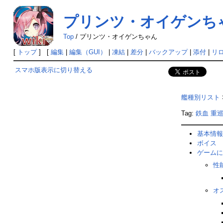
プリンツ・オイゲンち
Top
/
プリンツ・オイゲンちゃん
[
トップ
] [
編集
|
編集（GUI）
|
凍結
|
差分
|
バックアップ
|
添付
|
リ
スマホ版表示に切り替える
艦種別リスト
Tag:
鉄血
重
基本情報
ボイス
ゲームに
性
オ