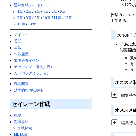
Lv12
通常海域(ハード)
1章
/
2章
/
3章
/
4章
/
5章
/
6章
攻撃力につい
7章
/
8章
/
9章
/
10章
/
11章
/
12章
用できる。
13章
/
14章
†
デイリー
スキル
委託
「
あふれ
演習
戦闘開始
作戦履歴
紫
常設過去イベント
青
チャレンジ（限界挑戦）
赤×
カムバックミッション
オススメ
戦闘関連
効率的な海域攻略
編集待
↑
セイレーン作戦
オススメ
概要
海域攻略
編集待
海域探索
META戦