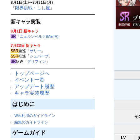
8月1日(土)〜8月31日(月)
『
限界挑戦・しし座
』
新キャラ実装
8月1日 新キャラ
SR
「
ニュルンベルク(META)
」
7月23日 新キャラ
SSR
重巡「
サリー
」
SSR
軽巡「
シュパーブ
」
SR
駆逐「
グリフィン
」
トップページへ
イベント一覧
アップデート履歴
キャラ実装履歴
↑
はじめに
Wiki利用のガイドライン
そ
編集のガイドライン
↑
ゲームガイド
LV