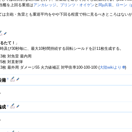
5で当艦を上回る重巡は
アンカレッジ
、
プリンツ・オイゲン
と
同μ兵装
、
ローン（
ては主砲・魚雷とも重巡平均をやや下回る程度で特に見るべきところはないが
るたて！
」
時及び30秒毎に、最大10秒間持続する回転シールドを計11枚生成する。
×3枚 対魚雷 最内周
×5枚 対直射弾
3枚 最外周 ダメージ55 火力値補正 対甲倍率100-100-100 (
大陸wikiより
🌐
)
†
装備
ち
†
編成
ち