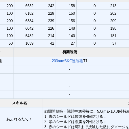
200
6532
242
158
0
213
100
6182
229
150
0
202
200
6384
239
156
0
209
100
6042
226
148
0
198
100
5482
214
140
0
181
50
1039
42
27
0
37
枠
初期装備
砲
203mmSKC連装砲
T1
-
-
-
-
スキル名
戦闘開始時・戦闘中30秒毎に、5.0(max10.0)
1. 青のシールドは敵弾を4回防げる；
あふれるたて！
2. 紫のシールドは魚雷を2回防げる；
3. 赤のシールドは6回まで接触した敵にダメージ