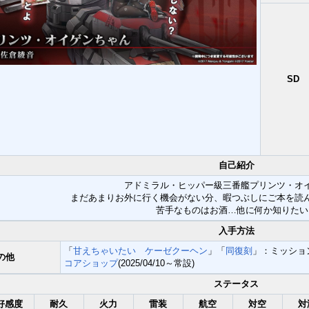
SD
自己紹介
アドミラル・ヒッパー級三番艦プリンツ・オ
まだあまりお外に行く機会がない分、暇つぶしにご本を読
苦手なものはお酒…他に何か知りたい
入手方法
「
甘えちゃいたい ケーゼクーヘン
」「
同復刻
」：ミッショ
の他
コアショップ
(2025/04/10～常設)
ステータス
好感度
耐久
火力
雷装
航空
対空
対