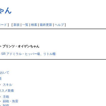
ゃん
ロード
] [
新規
|
一覧
|
検索
|
最終更新
|
ヘルプ
]
>
プリンツ・オイゲンちゃん
巡
SR
アドミラル・ヒッパー級、リトル艦
おいて
能
スキル
ススメ装備
主砲
副砲・魚雷
対空