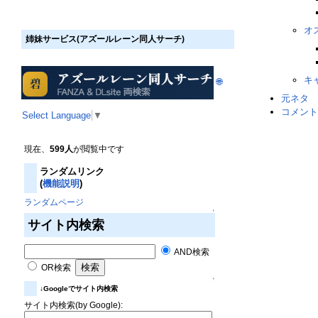
オ
姉妹サービス(アズールレーン同人サーチ)
キ
🌐
元ネタ
コメント
Select Language
▼
現在、
599人
が閲覧中です
ランダムリンク
(
機能説明
)
ランダムページ
↑
サイト内検索
AND検索
OR検索
↑
↓Googleでサイト内検索
サイト内検索(by Google):