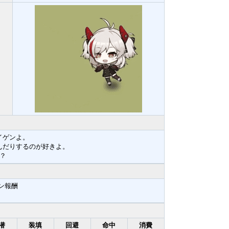
イゲンよ。
んだりするのが好きよ。
？
ン報酬
潜
装填
回避
命中
消費