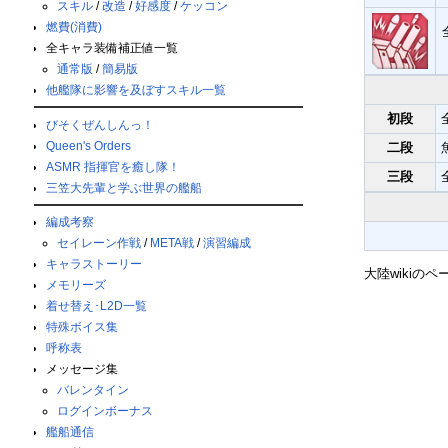
スキル
/
改造
/
好感度
/
ケッコン
燃費(消費)
全キャラ装備補正値一覧
通常版
/
簡易版
他艦隊に影響を及ぼすスキル一覧
初段
びそくぜんしんっ！
Queen's Orders
二段
ASMR 指揮官を癒し隊！
三段
三笠大先輩と学ぶ世界の艦船
編成考察
セイレーン作戦
/
META戦
/
演習編成
キャラストーリー
大陸wikiのペ
メモリーズ
着せ替え･L2D一覧
特殊ボイス集
呼称表
メッセージ集
バレンタイン
ログインボーナス
艦船通信