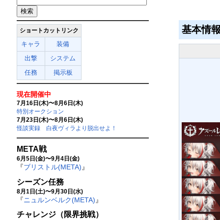
基本情
ショートカットリンク
キャラ
装備
出撃
システム
任務
掲示板
現在開催中
7月16日(木)〜8月6日(木)
特別オークション
7月23日(木)〜8月6日(木)
怪談実録 白夜ヴィラより脱出せよ！
META戦
6月5日(金)〜9月4日(金)
『
ブリストル(META)
』
シーズン任務
8月1日(土)〜9月30日(水)
『
ニュルンベルク(META)
』
チャレンジ（限界挑戦）