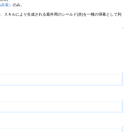
μ兵装）
のみ。
、スキルにより生成される最外周のシールド(赤)を一種の弾幕として利
↑
↑
↑
↑