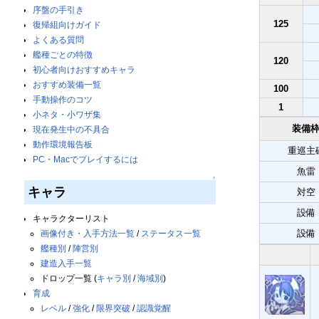
序盤の手引き
125
復帰組向けガイド
よくある質問
艦種ごとの特徴
120
初心者向けおすすめキャラ
おすすめ装備一覧
100
手動操作のコツ
1
小ネタ・小ワザ集
装備
現在発生中の不具合
動作環境報告板
重巡主
PC・Macでプレイするには
魚雷
↑
キャラ
対空
設備
キャラクターリスト
設備
画像付き・入手方法一覧
/
ステータス一覧
艦種別
/
陣営別
建造入手一覧
ドロップ一覧 (
キャラ別
/
海域別
)
育成
レベル
/
強化
/
限界突破
/
認識覚醒