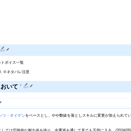
ルトボイス一覧
ス ※ネタバレ注意
において
†
ンツ・オイゲン
をベースとし、やや数値を落としスキルに変更が加えられて
としては圧倒的な耐久値を誇り、全重巡を通して見ても五指に入る。(2024/05