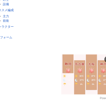
設備
ススメ編成
主力
前衛
ャラクター
フォーム
Powe