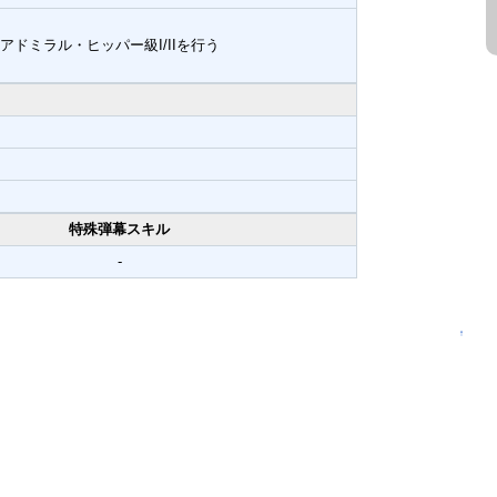
-アドミラル・ヒッパー級I/IIを行う
特殊弾幕スキル
-
↑