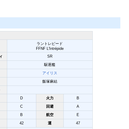
Mute
ラントレピード
FFNF L'Intrépide
ィ
SR
駆逐艦
アイリス
飯塚麻結
ト
D
火力
B
C
回避
A
B
航空
E
42
運
47