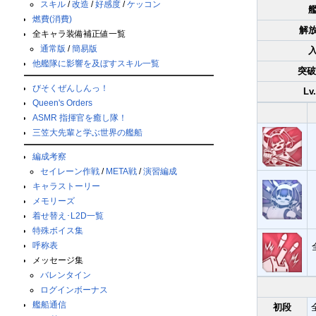
スキル
/
改造
/
好感度
/
ケッコン
燃費(消費)
解
全キャラ装備補正値一覧
通常版
/
簡易版
他艦隊に影響を及ぼすスキル一覧
突破
びそくぜんしんっ！
Lv
Queen's Orders
ASMR 指揮官を癒し隊！
三笠大先輩と学ぶ世界の艦船
編成考察
セイレーン作戦
/
META戦
/
演習編成
キャラストーリー
メモリーズ
着せ替え･L2D一覧
特殊ボイス集
呼称表
メッセージ集
バレンタイン
ログインボーナス
艦船通信
初段