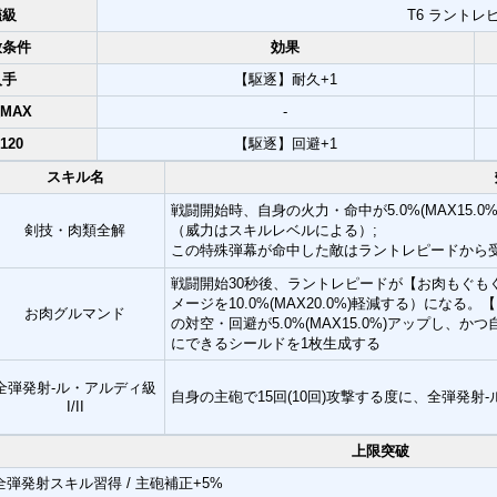
艦級
T6 ラントレ
放条件
効果
入手
【駆逐】耐久+1
MAX
-
.120
【駆逐】回避+1
スキル名
戦闘開始時、自身の火力・命中が5.0%(MAX15.0
剣技・肉類全解
（威力はスキルレベルによる）;
この特殊弾幕が命中した敵はラントレピードから受けるダ
戦闘開始30秒後、ラントレピードが【お肉もぐも
メージを10.0%(MAX20.0%)軽減する）に
お肉グルマンド
の対空・回避が5.0%(MAX15.0%)アップし、かつ
にできるシールドを1枚生成する
全弾発射-ル・アルディ級
自身の主砲で15回(10回)攻撃する度に、全弾発射-ル
I/II
上限突破
全弾発射スキル習得 / 主砲補正+5%