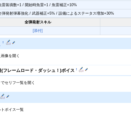
魚雷装填数+1 / 開始時魚雷+1 / 魚雷補正+10%
全弾発射弾幕強化 / 武器補正+5% / 設備によるステータス増加+30%
全弾発射スキル
[添付]
え
†
え画像を開く
†
後(フレームロード・ダッシュ！)ボイス
クでセリフ一覧を開く
ルトボイス一覧