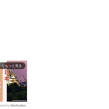
もっと見る
arrow_forward_ios
red by 
GliaStudios