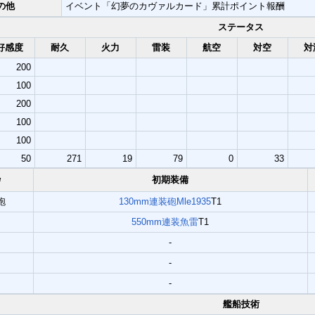
の他
イベント「幻夢のカヴァルカード」累計ポイント報酬
ステータス
好感度
耐久
火力
雷装
航空
対空
対
200
100
200
100
100
50
271
19
79
0
33
枠
初期装備
砲
130mm連装砲Mle1935
T1
550mm連装魚雷
T1
-
-
-
艦船技術