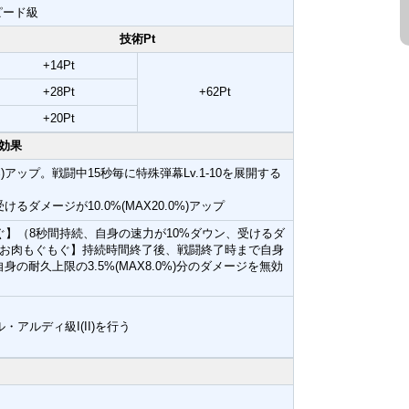
ピード級
技術Pt
+14Pt
+28Pt
+62Pt
+20Pt
効果
%)アップ。戦闘中15秒毎に特殊弾幕Lv.1-10を展開する
メージが10.0%(MAX20.0%)アップ
ぐ】（8秒間持続、自身の速力が10%ダウン、受けるダ
なる。【お肉もぐもぐ】持続時間終了後、戦闘終了時まで自身
自身の耐久上限の3.5%(MAX8.0%)分のダメージを無効
・アルディ級I(II)を行う