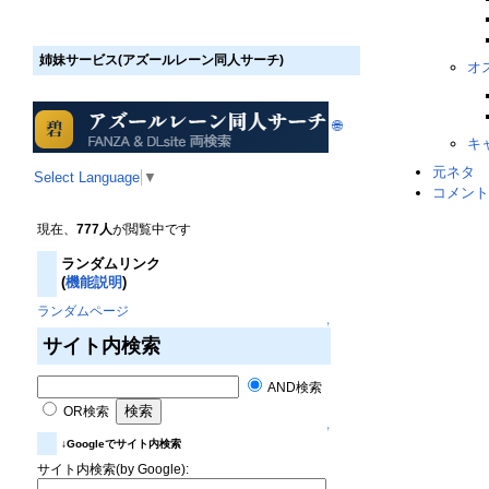
姉妹サービス(アズールレーン同人サーチ)
オ
🌐
キ
元ネタ
Select Language
▼
コメント
現在、
777人
が閲覧中です
ランダムリンク
(
機能説明
)
ランダムページ
↑
サイト内検索
AND検索
OR検索
↑
↓Googleでサイト内検索
サイト内検索(by Google):