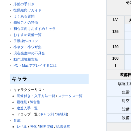
そ
序盤の手引き
復帰組向けガイド
よくある質問
LV
艦種ごとの特徴
初心者向けおすすめキャラ
125
おすすめ装備一覧
手動操作のコツ
120
小ネタ・小ワザ集
現在発生中の不具合
100
動作環境報告板
PC・Macでプレイするには
1
↑
装備
キャラ
駆逐主
キャラクターリスト
魚雷
画像付き・入手方法一覧
/
ステータス一覧
対空
艦種別
/
陣営別
建造入手一覧
設備
ドロップ一覧 (
キャラ別
/
海域別
)
設備
育成
レベル
/
強化
/
限界突破
/
認識覚醒