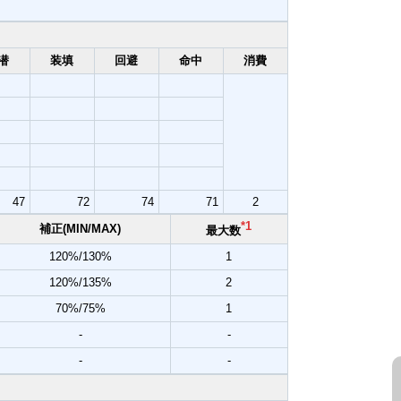
潜
装填
回避
命中
消費
47
72
74
71
2
*1
補正(MIN/MAX)
最大数
120%/130%
1
120%/135%
2
70%/75%
1
-
-
-
-