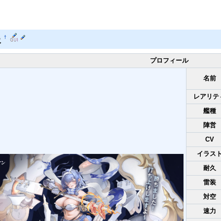
報
†
プロフィール
名前
レアリテ
艦種
陣営
CV
イラス
耐久
雷装
対空
速力