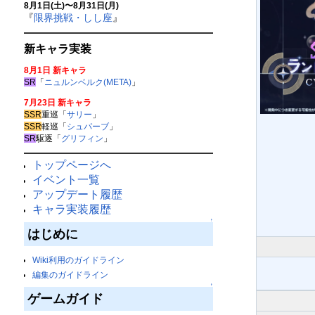
8月1日(土)〜8月31日(月)
『
限界挑戦・しし座
』
新キャラ実装
8月1日 新キャラ
SR
「
ニュルンベルク(META)
」
7月23日 新キャラ
SSR
重巡「
サリー
」
SSR
軽巡「
シュパーブ
」
SR
駆逐「
グリフィン
」
トップページへ
イベント一覧
アップデート履歴
キャラ実装履歴
↑
はじめに
Wiki利用のガイドライン
編集のガイドライン
↑
ゲームガイド