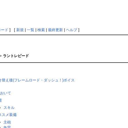
ロード
] [
新規
|
一覧
|
検索
|
最終更新
|
ヘルプ
]
>
ラントレピード
せ替え後(フレームロード・ダッシュ！)ボイス
おいて
能
スキル
ススメ装備
主砲
魚雷