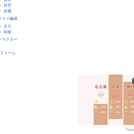
対空
設備
ススメ編成
主力
前衛
ャラクター
フォーム
Powe