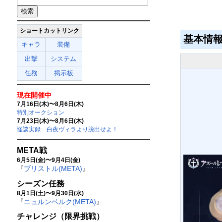
ショートカットリンク
基本情
キャラ
装備
出撃
システム
任務
掲示板
現在開催中
7月16日(木)〜8月6日(木)
特別オークション
7月23日(木)〜8月6日(木)
怪談実録 白夜ヴィラより脱出せよ！
META戦
6月5日(金)〜9月4日(金)
『
ブリストル(META)
』
シーズン任務
8月1日(土)〜9月30日(水)
『
ニュルンベルク(META)
』
チャレンジ（限界挑戦）