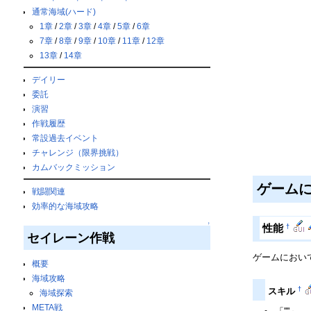
通常海域(ハード)
1章
/
2章
/
3章
/
4章
/
5章
/
6章
7章
/
8章
/
9章
/
10章
/
11章
/
12章
13章
/
14章
デイリー
委託
演習
作戦履歴
常設過去イベント
チャレンジ（限界挑戦）
カムバックミッション
ゲーム
戦闘関連
効率的な海域攻略
↑
†
性能
セイレーン作戦
ゲームにおい
概要
海域攻略
†
スキル
海域探索
META戦