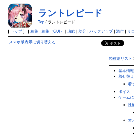
ラントレピード
Top
/
ラントレピード
[
トップ
] [
編集
|
編集（GUI）
|
凍結
|
差分
|
バックアップ
|
添付
|
リ
スマホ版表示に切り替える
艦種別リスト
基本情報
着せ替え
着
ボイス
ゲームに
性
オ