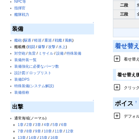
NPC等
二段
指揮官
三段
艦隊戦力
↑
装備
艦砲
(
駆逐
/
軽巡
/
重巡
/
戦艦
/
風帆
)
着せ替
艦載機 (
戦闘
/
爆撃
/
攻撃
/
水上
)
対空砲
/
魚雷
/
ミサイル
/
設備
/
特殊装備
着せ替
装備外装一覧
装備強化に必要なパーツ数
設計図ドロップリスト
着せ替え
装備DPS
特殊装備(システム解説)
クリッ
装備俗称
↑
ボイス
†
出撃
デフォ
通常海域(ノーマル)
1章
/
2章
/
3章
/
4章
/
5章
/
6章
7章
/
8章
/
9章
/
10章
/
11章
/
12章
13章
/
14章
/
15章
/
16章