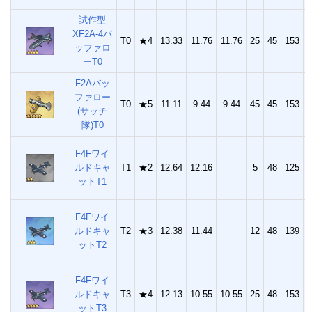
試作型
XF2A-4バ
T0
★4
13.33
11.76
11.76
25
45
153
3
ッファロ
ーT0
F2Aバッ
ファロー
T0
★5
11.11
9.44
9.44
45
45
153
3
(サッチ
隊)T0
F4Fワイ
ルドキャ
T1
★2
12.64
12.16
5
48
125
1
ットT1
F4Fワイ
ルドキャ
T2
★3
12.38
11.44
12
48
139
2
ットT2
F4Fワイ
ルドキャ
T3
★4
12.13
10.55
10.55
25
48
153
3
ットT3