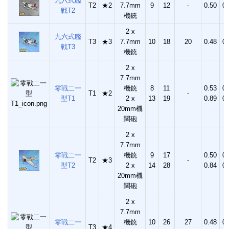
九六式艦
T2
★2
7.7mm
9
12
-
0.50
0.
戦T2
機銃
2 x
九六式艦
T3
★3
7.7mm
10
18
20
0.48
0.
戦T3
機銃
2 x
7.7mm
零戦二一
機銃
8
11
0.53
0.
T1
★2
-
型T1
2 x
13
19
0.89
0.
20mm機
関砲
2 x
7.7mm
零戦二一
機銃
9
17
0.50
0.
T2
★3
-
型T2
2 x
14
28
0.84
0.
20mm機
関砲
2 x
7.7mm
零戦二一
機銃
10
26
27
0.48
0.
T3
★4