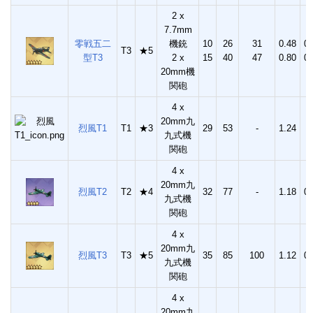
2 x
7.7mm
零戦五二
機銃
10
26
31
0.48
0.
T3
★5
型T3
2 x
15
40
47
0.80
0.
20mm機
関砲
4 x
20mm九
烈風T1
T1
★3
29
53
-
1.24
九式機
関砲
4 x
20mm九
烈風T2
T2
★4
32
77
-
1.18
0.
九式機
関砲
4 x
20mm九
烈風T3
T3
★5
35
85
100
1.12
0.
九式機
関砲
4 x
20mm九