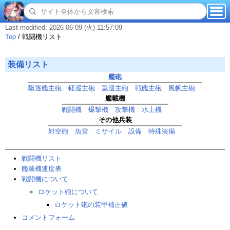
Last-modified: 2026-06-09 (火) 11:57:09
Top
/
戦闘機リスト
装備リスト
艦砲
駆逐艦主砲
軽巡主砲
重巡主砲
戦艦主砲
風帆主砲
艦載機
戦闘機
爆撃機
攻撃機
水上機
その他兵装
対空砲
魚雷
ミサイル
設備
特殊装備
戦闘機リスト
艦載機速度表
戦闘機について
ロケット砲について
ロケット砲の装甲補正値
コメントフォーム