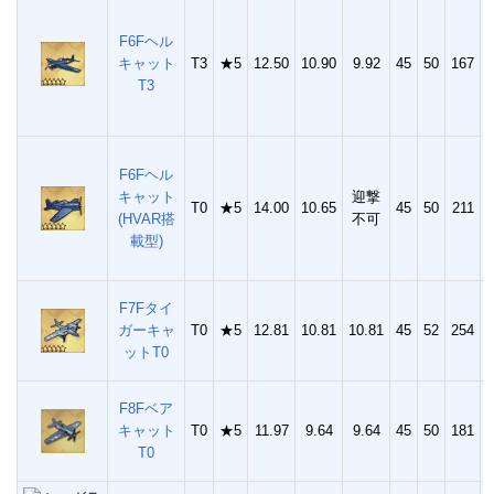
F6Fヘル
キャット
T3
★5
12.50
10.90
9.92
45
50
167
4
T3
F6Fヘル
キャット
迎撃
T0
★5
14.00
10.65
45
50
211
5
(HVAR搭
不可
載型)
F7Fタイ
ガーキャ
T0
★5
12.81
10.81
10.81
45
52
254
6
ットT0
F8Fベア
キャット
T0
★5
11.97
9.64
9.64
45
50
181
4
T0