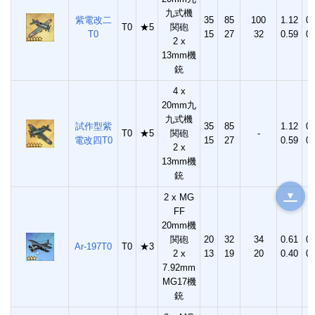
九式機
紫電改二
35
85
100
1.12
0.
T0
★5
関砲
T0
15
27
32
0.59
0.
2 x
13mm機
銃
4 x
20mm九
九式機
試作型紫
35
85
1.12
0.
T0
★5
関砲
-
電改四T0
15
27
0.59
0.
2 x
13mm機
銃
▼
2 x MG
FF
20mm機
関砲
20
32
34
0.61
0.
Ar-197T0
T0
★3
2 x
13
19
20
0.40
0.
7.92mm
MG17機
銃