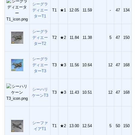
シーグラ
ディエー
T1
★1
12.05
11.59
-
47
134
1
ターT1
シーグラ
ディエー
T2
★2
11.84
11.38
5
47
150
2
ターT2
シーグラ
ディエー
T3
★3
11.56
10.64
12
47
168
3
ターT3
シーハリ
T3
★3
11.43
10.51
12
47
168
3
ケーンT3
シーファ
T1
★2
13.00
12.54
5
50
150
2
イアT1