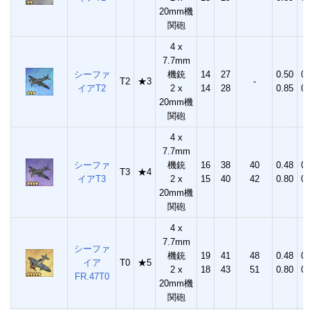
20mm機
関砲
4 x
7.7mm
シーファ
機銃
14
27
0.50
0.
T2
★3
-
イアT2
2 x
14
28
0.85
0.
20mm機
関砲
4 x
7.7mm
シーファ
機銃
16
38
40
0.48
0.
T3
★4
イアT3
2 x
15
40
42
0.80
0.
20mm機
関砲
4 x
7.7mm
シーファ
機銃
19
41
48
0.48
0.
イア
T0
★5
2 x
18
43
51
0.80
0.
FR.47T0
20mm機
関砲