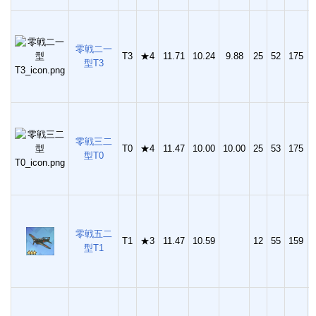
零戦二一
T3
★4
11.71
10.24
9.88
25
52
175
4
型T3
零戦三二
T0
★4
11.47
10.00
10.00
25
53
175
4
型T0
零戦五二
T1
★3
11.47
10.59
12
55
159
3
型T1