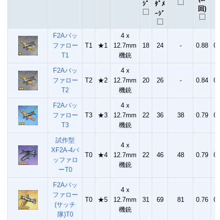
ｼﾞ
ﾀﾞﾒ
回)
回
ｰｼﾞ
F2Aバッ
4 x
ファロー
T1
★1
12.7mm
18
24
-
0.88
0.
T1
機銃
F2Aバッ
4 x
ファロー
T2
★2
12.7mm
20
26
-
0.84
0.
T2
機銃
F2Aバッ
4 x
ファロー
T3
★3
12.7mm
22
36
38
0.79
0.
T3
機銃
試作型
4 x
XF2A-4バ
T0
★4
12.7mm
22
46
48
0.79
0.
ッファロ
機銃
ーT0
F2Aバッ
4 x
ファロー
T0
★5
12.7mm
31
69
81
0.76
0.
(サッチ
機銃
隊)T0