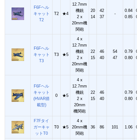
12.7mm
F6Fヘル
機銃
20
42
0.84
0.
キャット
T2
★4
-
2 x
14
37
0.85
0.
T2
20mm機
関砲
4 x
12.7mm
F6Fヘル
機銃
22
46
54
0.79
0.
キャット
T3
★5
2 x
15
40
47
0.80
0.
T3
20mm機
関砲
4 x
F6Fヘル
12.7mm
キャット
機銃
22
46
0.79
0.
0
★5
(HVAR搭
2 x
15
40
0.80
0.
載型)
20mm
機関砲
F7Fタイ
4 x
ガーキャ
T0
★5
20mm機
36
86
101
1.06
0.
ットT0
関砲