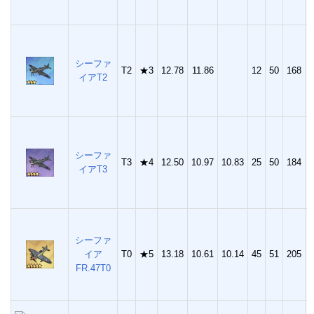
シーファ
T2
★3
12.78
11.86
12
50
168
3
イアT2
シーファ
T3
★4
12.50
10.97
10.83
25
50
184
4
イアT3
シーファ
イア
T0
★5
13.18
10.61
10.14
45
51
205
FR.47T0