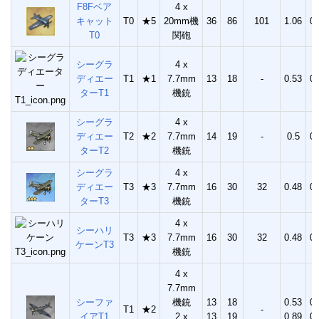
F8Fベア
4 x
キャット
T0
★5
20mm機
36
86
101
1.06
0.
T0
関砲
シーグラ
4 x
ディエー
T1
★1
7.7mm
13
18
-
0.53
0.
ターT1
機銃
シーグラ
4 x
ディエー
T2
★2
7.7mm
14
19
-
0.5
0.
ターT2
機銃
シーグラ
4 x
ディエー
T3
★3
7.7mm
16
30
32
0.48
0.
ターT3
機銃
4 x
シーハリ
T3
★3
7.7mm
16
30
32
0.48
0.
ケーンT3
機銃
4 x
7.7mm
シーファ
機銃
13
18
0.53
0.
T1
★2
-
イアT1
2 x
13
19
0.89
0.