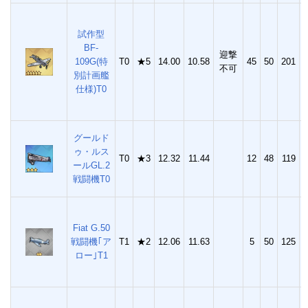
試作型
BF-
迎撃
109G(特
T0
★5
14.00
10.58
45
50
201
5
不可
別計画艦
仕様)T0
グールド
ゥ・ルス
T0
★3
12.32
11.44
12
48
119
2
ールGL.2
戦闘機T0
Fiat G.50
戦闘機｢ア
T1
★2
12.06
11.63
5
50
125
1
ロー｣T1