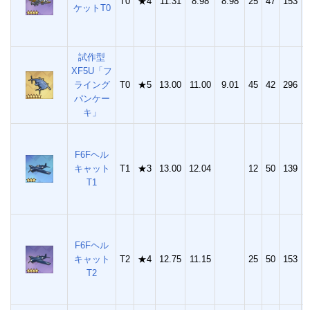
T0
★4
11.31
8.98
8.98
25
47
153
3
ケットT0
試作型
XF5U「フ
ライング
T0
★5
13.00
11.00
9.01
45
42
296
7
パンケー
キ」
F6Fヘル
キャット
T1
★3
13.00
12.04
12
50
139
2
T1
F6Fヘル
キャット
T2
★4
12.75
11.15
25
50
153
3
T2