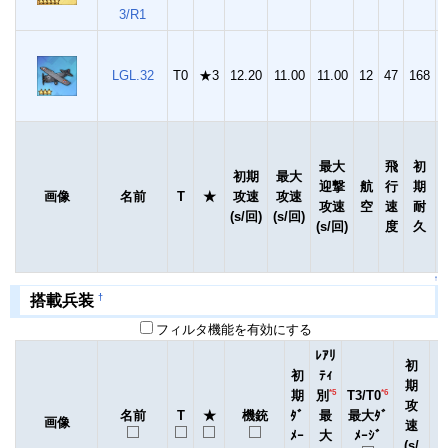
3/R1
LGL.32
T0
★3
12.20
11.00
11.00
12
47
168
3
ﾚ
最大
飛
初
初期
最大
迎撃
航
行
期
画像
名前
T
★
攻速
攻速
攻速
空
速
耐
(s/回)
(s/回)
(s/回)
度
久
↑
†
搭載兵装
フィルタ機能を有効にする
ﾚｱﾘ
初
初
ﾃｨ
期
*5
*6
期
別
T3/T0
攻
名前
T
★
機銃
ﾀﾞ
最
最大ﾀﾞ
画像
速
ﾒｰ
大
ﾒｰｼﾞ
(s/
(