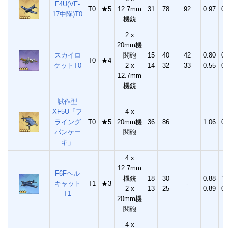
F4U(VF-
T0
★5
12.7mm
31
78
92
0.97
0.
17中隊)T0
機銃
2 x
20mm機
スカイロ
関砲
15
40
42
0.80
0.
T0
★4
ケットT0
2 x
14
32
33
0.55
0.
12.7mm
機銃
試作型
XF5U「フ
4 x
ライング
T0
★5
20mm機
36
86
1.06
0.
パンケー
関砲
キ」
4 x
12.7mm
F6Fヘル
機銃
18
30
0.88
?
キャット
T1
★3
-
2 x
13
25
0.89
0.
T1
20mm機
関砲
4 x