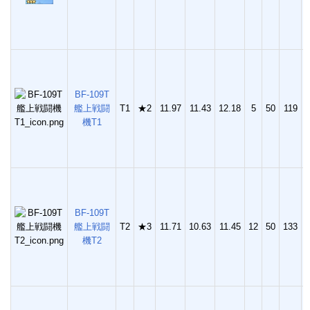
BF-109T
艦上戦闘
T1
★2
11.97
11.43
12.18
5
50
119
1
機T1
BF-109T
艦上戦闘
T2
★3
11.71
10.63
11.45
12
50
133
2
機T2