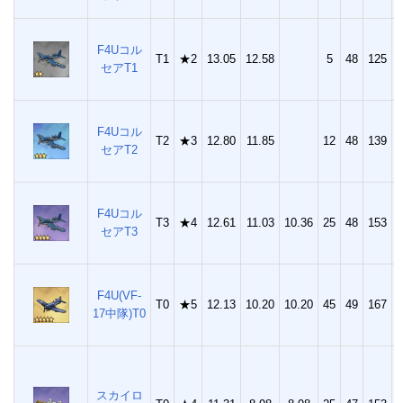
F4Uコル
T1
★2
13.05
12.58
5
48
125
1
セアT1
F4Uコル
T2
★3
12.80
11.85
12
48
139
2
セアT2
F4Uコル
T3
★4
12.61
11.03
10.36
25
48
153
3
セアT3
F4U(VF-
T0
★5
12.13
10.20
10.20
45
49
167
4
17中隊)T0
スカイロ