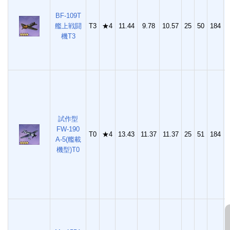
BF-109T
艦上戦闘
T3
★4
11.44
9.78
10.57
25
50
184
4
機T3
試作型
FW-190
T0
★4
13.43
11.37
11.37
25
51
184
4
A-5(艦載
機型)T0