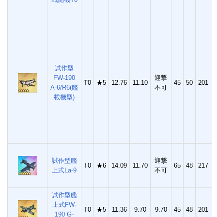
試作型
FW-190
迎撃
T0
★5
12.76
11.10
45
50
201
5
A-6/R6(艦
不可
載機型)
試作型艦
迎撃
T0
★6
14.09
11.70
65
48
217
5
上式La-9
不可
試作型艦
上式FW-
T0
★5
11.36
9.70
9.70
45
48
201
5
190 G-