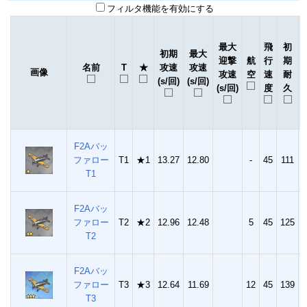
フィルタ機能を有効にする
ﾚ
最大
飛
初
初期
最大
迎撃
航
行
期
名前
T
★
攻速
攻速
画像
攻速
空
速
耐
(s/回)
(s/回)
(s/回)
度
久
F2Aバッ
ファロー
T1
★1
13.27
12.80
-
45
111
1
T1
F2Aバッ
ファロー
T2
★2
12.96
12.48
5
45
125
1
T2
F2Aバッ
ファロー
T3
★3
12.64
11.69
12
45
139
2
T3