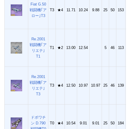
Fiat G.50
戦闘機｢ア
T3
★4
11.71
10.24
9.88
25
50
153
3
ロー｣T3
Re.2001
戦闘機｢ア
T1
★2
13.00
12.54
5
46
113
1
リエテ｣
T1
Re.2001
戦闘機｢ア
T3
★4
12.50
10.97
10.97
25
46
139
3
リエテ｣
T3
ドボワチ
ン D.790
T0
★4
10.54
9.01
9.01
25
50
184
4
戦闘機T0