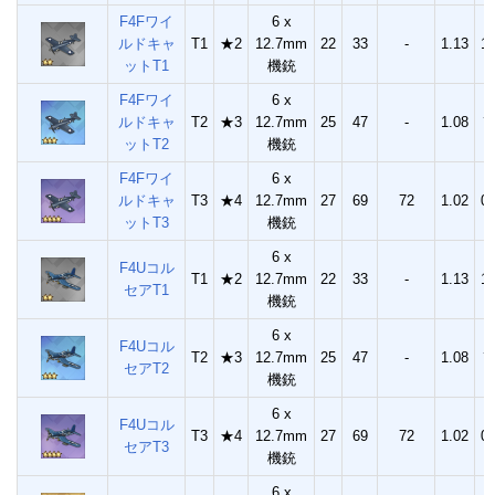
F4Fワイ
6 x
ルドキャ
T1
★2
12.7mm
22
33
-
1.13
1.
ットT1
機銃
F4Fワイ
6 x
ルドキャ
T2
★3
12.7mm
25
47
-
1.08
?
ットT2
機銃
F4Fワイ
6 x
ルドキャ
T3
★4
12.7mm
27
69
72
1.02
0.
ットT3
機銃
6 x
F4Uコル
T1
★2
12.7mm
22
33
-
1.13
1.
セアT1
機銃
6 x
F4Uコル
T2
★3
12.7mm
25
47
-
1.08
?
セアT2
機銃
6 x
F4Uコル
T3
★4
12.7mm
27
69
72
1.02
0.
セアT3
機銃
6 x