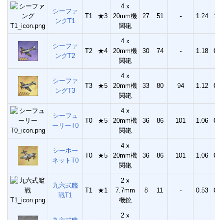
4 x
シーファ
T1
★3
20mm機
27
51
-
1.24
1.
ングT1
関砲
4 x
シーファ
T2
★4
20mm機
30
74
-
1.18
0.
ングT2
関砲
4 x
シーファ
T3
★5
20mm機
33
80
94
1.12
0.
ングT3
関砲
4 x
シーフュ
T0
★5
20mm機
36
86
101
1.06
0.
ーリーT0
関砲
4 x
シーホー
T0
★5
20mm機
36
86
101
1.06
0.
ネットT0
関砲
2 x
九六式艦
T1
★1
7.7mm
8
11
-
0.53
0.
戦T1
機銃
2 x