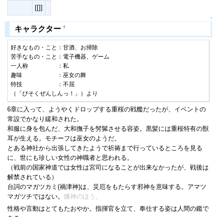
[[]]
↑
†
キャラクター
好きなもの・こと：甘酒、お掃除

苦手なもの・こと：電子機器、ゲーム

一人称　　　　　：私

趣味　　　　　　：巫女の舞

特技　　　　　　：不屈

（「びそくぜんしんっ！」）より
6章に入って、ようやくドロップする重桜の戦艦だったが、イベントの
常設でかなり緩和された。
和服に身を包んだ、大和撫子を髣髴させる容姿。黒髪には重桜特有の獣
耳が生える。モチーフは巫女のようだ。
とある神社から出張してきたようで祈祷まで行っているところを見る
に、世にも珍しい女性の神職者と思われる。
（戦前の国家神道では女性は宮司になることが出来なかったが、戦後は
解禁されている）
台詞のマガツカミ(禍津神)は、災厄をもたらす邪神を意味する。アマツ
マガツチではない。
膝神のほう。
性格や言動はとてもたおやか。指揮官を立て、奉仕する姿は人間の鑑で