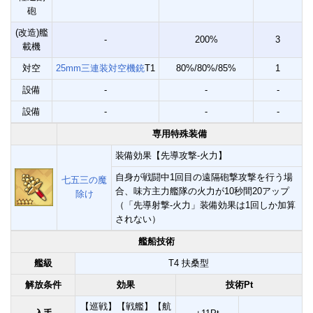
砲
(改造)艦
-
200%
3
載機
対空
25mm三連装対空機銃
T1
80%/80%/85%
1
設備
-
-
-
設備
-
-
-
専用特殊装備
装備効果【先導攻撃-火力】
自身が戦闘中1回目の遠隔砲撃攻撃を行う場
七五三の魔
合、味方主力艦隊の火力が10秒間20アップ
除け
（「先導射撃-火力」装備効果は1回しか加算
されない）
艦船技術
艦級
T4 扶桑型
解放条件
効果
技術Pt
【巡戦】【戦艦】【航