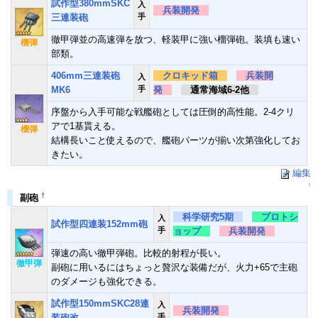
試作型380mmSKC
入
兵装開発
三連装砲
手
徹甲弾並の高速弾を放つ、軽装甲に強い榴弾砲。装填も速い
榴弾
部類。
406mm三連装砲
クロキッド箱
兵装開
入
MK6
手
発
通常海域6-2他
序盤から入手可能な戦艦砲としては圧倒的高性能。2-4クリ
アで1基貰える。
榴弾
結構長いこと使えるので、艦砲パーツが揃い次第強化してお
きたい。
編集
↑
†
副砲
科学研究5期
プロトシ
入
試作型四連装152mm砲
手
ョップ
兵装開発
弾速の高い徹甲弾砲。比較的射程が長い。
徹甲弾
副砲に用いるにはちょっと贅沢な装備だが、火力+65で主砲
のダメージも強化できる。
試作型150mmSKC28連
入
兵装開発
装砲改
手