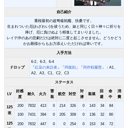
自己紹介
重桜最初の超弩級戦艦、扶桑です。
生まれついた厄(わざわい)を祓うため、妹と同じく日々神々に祈りを
捧げ、厄に負けぬよう精進してまいりました。
レイテ沖のあの悲劇だけは絶対に二度と起こさせません。どうかどう
かお殿様からもお力添えいただければ幸いです。
入手方法
6-2、6-3、6-4
ドロップ
「
紅染の来訪者
」「
同復刻
」「
同作戦履歴
」：A1、
A2、A3、C1、C2、C3
ステータス
好感
雷
対
回
命
消
LV
耐久
火力
航空
対空
装填
度
装
潜
避
中
費
200
7832
413
0
214
326
0
143
34
84
125
改
100
7431
394
0
205
309
0
136
32
80
125
200
7832
447
0
0
254
0
153
34
72