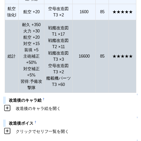
航空
空母改造図
航空 +20
1600
85
★★★★★
強化I
T3 ×2
耐久 +350
戦艦改造図
火力 +30
T1 ×17
航空 +20
戦艦改造図
対空 +15
T2 ×11
装填 +5
戦艦改造図
総計
主砲補正
16600
85
★★★★★
T3 ×3
+50%
空母改造図
対空補正
T3 ×2
+5%
艦載機パーツ
習得:予備攻
T3 ×60
撃隊
↑
†
改造後のキャラ絵
改造後のキャラ絵を開く
↑
†
改造後ボイス
クリックでセリフ一覧を開く
↑