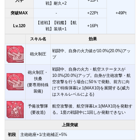
入手
+11Pt
戦】耐久+2
突破MAX
-
+22Pt
+49Pt
【巡戦】【戦艦】【航
Lv.120
+16Pt
戦】装填+1
スキル名
効果
戦闘中、自身の火力値が10.0%(20.0%)アッ
砲火制圧
プ
戦闘中、自身の火力・航空ステータスが
砲火制圧・
10.0%(20.0%)アップ。自身が主砲攻撃・航
扶桑
空攻撃を行う場合に50％で発動、前方に向
(要専用特殊
けて特殊弾幕Lv.1(MAX10)を展開する(威力
装備)
はスキルレベルによる)
予備攻撃隊
航空攻撃後、航空弾幕Lv.1(MAX10)を発動す
(要改造)
る。1度の戦闘中に1回しか発動できない
上限突破
初段
主砲砲座+1/主砲補正+5%