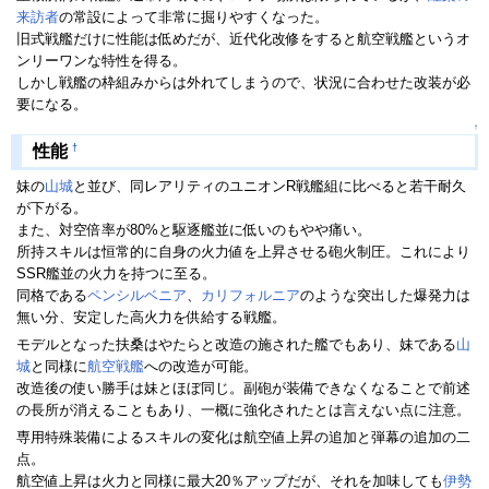
来訪者
の常設によって非常に掘りやすくなった。
旧式戦艦だけに性能は低めだが、近代化改修をすると航空戦艦というオ
ンリーワンな特性を得る。
しかし戦艦の枠組みからは外れてしまうので、状況に合わせた改装が必
要になる。
↑
†
性能
妹の
山城
と並び、同レアリティのユニオンR戦艦組に比べると若干耐久
が下がる。
また、対空倍率が80%と駆逐艦並に低いのもやや痛い。
所持スキルは恒常的に自身の火力値を上昇させる砲火制圧。これにより
SSR艦並の火力を持つに至る。
同格である
ペンシルベニア
、
カリフォルニア
のような突出した爆発力は
無い分、安定した高火力を供給する戦艦。
モデルとなった扶桑はやたらと改造の施された艦でもあり、妹である
山
城
と同様に
航空戦艦
への改造が可能。
改造後の使い勝手は妹とほぼ同じ。副砲が装備できなくなることで前述
の長所が消えることもあり、一概に強化されたとは言えない点に注意。
専用特殊装備によるスキルの変化は航空値上昇の追加と弾幕の追加の二
点。
航空値上昇は火力と同様に最大20％アップだが、それを加味しても
伊勢