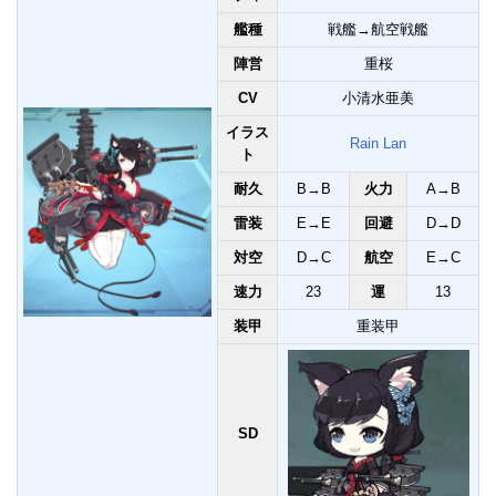
艦種
戦艦→航空戦艦
陣営
重桜
CV
小清水亜美
イラス
Rain Lan
ト
耐久
B→B
火力
A→B
雷装
E→E
回避
D→D
対空
D→C
航空
E→C
速力
23
運
13
装甲
重装甲
SD