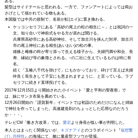
ある。
髪型はサイドテールと思われる。一方で、ファンアートによっては両お
さげとして描かれている物もある。
本国版では中共の規制で、名前が魟(エイ)に置き換わる。
ケッコンセリフにある「高砂の尾上の松の相生に～」とは祝詞の一
文。知り合いで神前式をやる方が居れば聞ける。
兵庫県高砂市にある高砂神社、そして加古川を挟んだ対岸、加古川
市の尾上神社にある相生(あいおい)の松の事。
雄株と雌株の幹が寄り添って生える様子から、夫婦円満や和合、長
寿、縁結び等の象徴とされる。↑の二社に生えているものは特に有
名。
続く「玉椿八千代を掛けて」にもかかっており、砕けて言えば夫婦
仲良く長生きして子宝にも恵まれますように、と言っている。ラブ
セリフに続きド直球投げてる。
2017年12月15日より開始された小イベント「愛と平和の聖夜祭」で
は、妹にサンタ衣装を薦めている。
12月26日開始の「謹賀新年」イベントでは初詣のためだけになんと姉妹
で神社を作ってしまった。高速建造剤のちょっとした応用なのだろう
か・・・。
テレビCM「働き方改革」では、
愛宕
より身長が低い事が判明した。
本人とはまったく関係ないが、
キズナアイ
とのコラボイベント『
仮想繋
げし共時性
』の海域にて、敵に量産型フソウが登場。