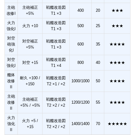
主砲
主砲補正
戦艦改造図
400
20
★★★
改修I
+5%
T1 ×3
火力
戦艦改造図
火力 +10
500
25
★★★
強化I
T1 ×3
対空
対空補正
戦艦改造図
砲強
600
35
★★★★
+5%
T1 ×3
化I
対空
戦艦改造図
対空 +15
800
40
★★★★
強化I
T1 ×4
艦体
耐久 +100 /
戦艦改造図
改修
1000/1000
50
★★★★
+150
T2 ×1 / ×2
II
主砲
主砲補正
戦艦改造図
改修
1200/1200
55
★★★★
+5% / +5%
T2 ×2 / ×2
II
火力
火力 +5 /
戦艦改造図
強化
1400/1400
70
★★★★★
+15
T2 ×2 / ×2
II