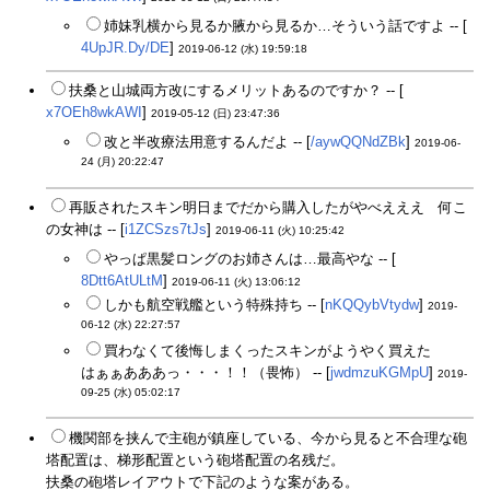
姉妹乳横から見るか腋から見るか…そういう話ですよ -- [
4UpJR.Dy/DE
]
2019-06-12 (水) 19:59:18
扶桑と山城両方改にするメリットあるのですか？ -- [
x7OEh8wkAWI
]
2019-05-12 (日) 23:47:36
改と半改療法用意するんだよ -- [
/aywQQNdZBk
]
2019-06-
24 (月) 20:22:47
再販されたスキン明日までだから購入したがやべえええ 何こ
の女神は -- [
i1ZCSzs7tJs
]
2019-06-11 (火) 10:25:42
やっぱ黒髪ロングのお姉さんは…最高やな -- [
8Dtt6AtULtM
]
2019-06-11 (火) 13:06:12
しかも航空戦艦という特殊持ち -- [
nKQQybVtydw
]
2019-
06-12 (水) 22:27:57
買わなくて後悔しまくったスキンがようやく買えた
はぁぁあああっ・・・！！（畏怖） -- [
jwdmzuKGMpU
]
2019-
09-25 (水) 05:02:17
機関部を挟んで主砲が鎮座している、今から見ると不合理な砲
塔配置は、梯形配置という砲塔配置の名残だ。
扶桑の砲塔レイアウトで下記のような案がある。