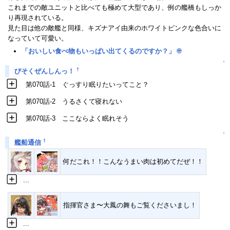
これまでの敵ユニットと比べても極めて大型であり、例の艦橋もしっか
り再現されている。
見た目は他の敵艦と同様、キズナアイ由来のホワイトピンクな色合いに
なっていて可愛い。
「おいしい食べ物もいっぱい出てくるのですか？」
🌐
↑
†
びそくぜんしんっ！
第070話-1 ぐっすり眠りたいってこと？
第070話-2 うるさくて寝れない
第070話-3 ここならよく眠れそう
↑
†
艦船通信
何だこれ！！こんなうまい肉は初めてだぜ！！
...
指揮官さま〜大鳳の舞もご覧くださいまし！
...