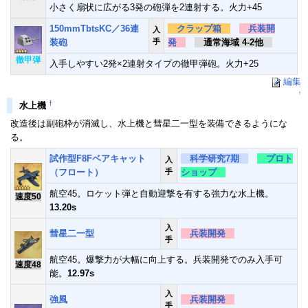
小さく扇状に広がる3発の砲弾を2連射する。火力+45
150mmTbtsKC／36連
クラップ箱
兵装開
入
装砲
手
発
通常海域 4-2他
徹甲弾
入手しやすい2発×2連射タイプの徹甲弾砲。火力+25
編集
↑
†
水上機
改造後は副砲枠が消滅し、水上機と彗星二一型を装備できるようにな
る。
試作型F8Fベアキャット
科学研究7期
プロト
入
（フロート）
手
ショップ
航空45。ロケット弾と自動迎撃を有する強力な水上機。
速度50
13.20s
入
彗星二一型
兵装開発
手
航空45。爆撃力が大幅に向上する。兵装開発でのみ入手可
速度48
能。
12.97s
入
強風
兵装開発
手