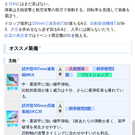
と
日向
にはまだ及ばない。
弾幕は主砲攻撃と航空攻撃の双方で発動する。回転率を意識して装備を
選ぼう。
ドロップ場所は
155mm三連装砲T3
の落ちる6-2、
自動装填機構T3
の6-
3、
夕立
を求めるなら必ず回る6-4と、入手には困らないだろう。
紅染の来訪者
ではイベント限定艦の
暁
を狙える。
↑
†
オススメ装備
↑
†
主砲
試作型457mm連装
兵装開発
科学研究2
入
砲MKA
手
期
プロトショップ
中・重装甲に強い徹甲弾砲。
徹甲弾
比較的装填が速く威力は十分、さらに着弾収束も優れてい
る。
試作型305mm四連
入
科学研究8期
装砲SKC39
手
中・重装甲に強い徹甲弾砲。1射あたりの弾数が多く、装甲
徹甲弾
破壊を発生させやすい。
20秒軸の攻撃タイミングに合わせやすいのも利点。