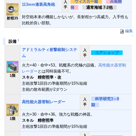
ヴィスカー箱
兵装開
入
113mm連装高角砲
手
発
通常海域 7-2他
対空砲本来の機能しかないが、長射程かつ高威力。入手性も
射程35
比較的良い部類。
編集
↑
†
設備
アドミラルティ射撃統制システ
入
コアショップ
ム
手
火力+40・命中+53。戦艦系の究極の設備。
高性能火器管制
レーダー
とは同時装備不可。
1限
スキル 精密照準・改
主砲攻撃1回目の準備期間が15%短縮
主砲の散布範囲が2ダウン
科学研究3～8
入
高性能火器管制レーダー
手
期
火力+30・命中+36。強力な戦艦の神器。
1限
スキル 精密照準
主砲攻撃1回目の準備期間が15%短縮
入