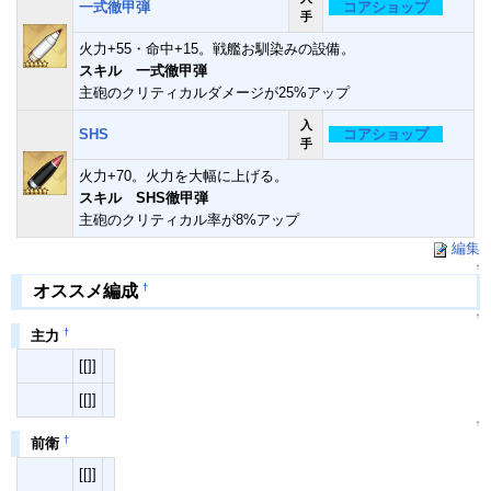
一式徹甲弾
コアショップ
手
火力+55・命中+15。戦艦お馴染みの設備。
スキル 一式徹甲弾
主砲のクリティカルダメージが25%アップ
入
SHS
コアショップ
手
火力+70。火力を大幅に上げる。
スキル SHS徹甲弾
主砲のクリティカル率が8%アップ
編集
↑
†
オススメ編成
↑
†
主力
[[]]
[[]]
↑
†
前衛
[[]]