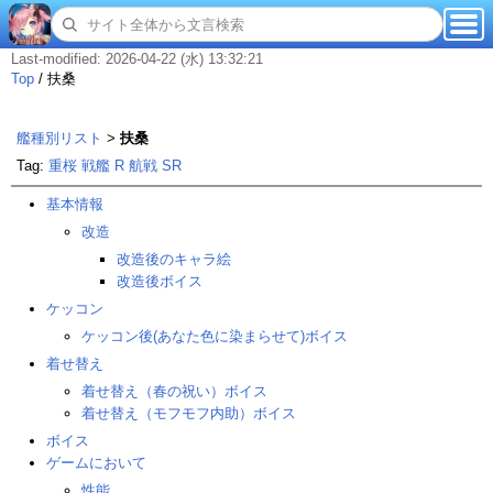
Last-modified: 2026-04-22 (水) 13:32:21
Top
/
扶桑
艦種別リスト
>
扶桑
Tag:
重桜
戦艦
R
航戦
SR
基本情報
改造
改造後のキャラ絵
改造後ボイス
ケッコン
ケッコン後(あなた色に染まらせて)ボイス
着せ替え
着せ替え（春の祝い）ボイス
着せ替え（モフモフ内助）ボイス
ボイス
ゲームにおいて
性能