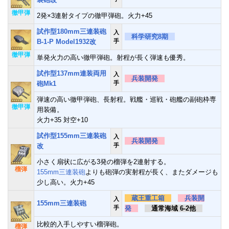
徹甲弾
2発×3連射タイプの徹甲弾砲。火力+45
試作型180mm三連装砲
入
科学研究8期
B-1-P Model1932改
手
徹甲弾
単発火力の高い徹甲弾砲。射程が長く弾速も優秀。
試作型137mm連装両用
入
兵装開発
砲Mk1
手
弾速の高い徹甲弾砲、長射程。戦艦・巡戦・砲艦の副砲枠専
徹甲弾
用装備。
火力+35 対空+10
試作型155mm三連装砲
入
兵装開発
改
手
小さく扇状に広がる3発の榴弾を2連射する。
榴弾
155mm三連装砲
よりも砲弾の実射程が長く、またダメージも
少し高い。火力+45
蔵王重工箱
兵装開
入
155mm三連装砲
手
発
通常海域 6-2他
比較的入手しやすい榴弾砲。
榴弾