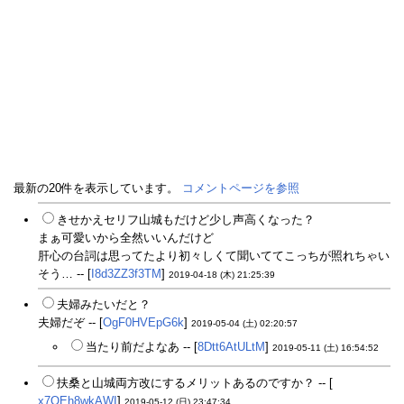
最新の20件を表示しています。
コメントページを参照
きせかえセリフ山城もだけど少し声高くなった？
まぁ可愛いから全然いいんだけど
肝心の台詞は思ってたより初々しくて聞いててこっちが照れちゃい
そう… -- [
I8d3ZZ3f3TM
]
2019-04-18 (木) 21:25:39
夫婦みたいだと？
夫婦だぞ -- [
OgF0HVEpG6k
]
2019-05-04 (土) 02:20:57
当たり前だよなあ -- [
8Dtt6AtULtM
]
2019-05-11 (土) 16:54:52
扶桑と山城両方改にするメリットあるのですか？ -- [
x7OEh8wkAWI
]
2019-05-12 (日) 23:47:34