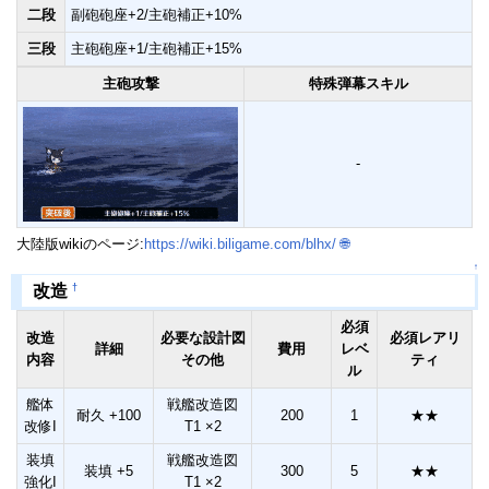
二段
副砲砲座+2/主砲補正+10%
三段
主砲砲座+1/主砲補正+15%
主砲攻撃
特殊弾幕スキル
-
大陸版wikiのページ:
https://wiki.biligame.com/blhx/
🌐
↑
†
改造
必須
改造
必要な設計図
必須レアリ
詳細
費用
レベ
内容
その他
ティ
ル
艦体
戦艦改造図
耐久 +100
200
1
★★
改修I
T1 ×2
装填
戦艦改造図
装填 +5
300
5
★★
強化I
T1 ×2