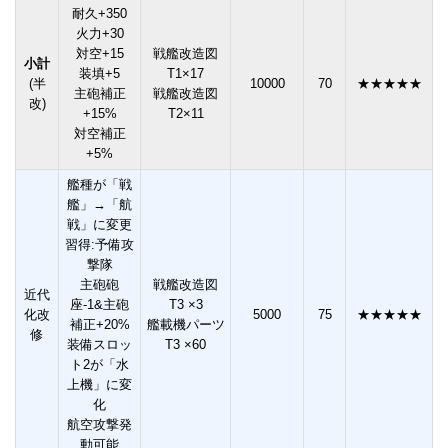
耐久+350
火力+30
対空+15
戦艦改造図
小計
装填+5
T1×17
(半
10000
70
★★★★★
主砲補正
戦艦改造図
改)
+15%
T2×11
対空補正
+5%
艦種が「戦
艦」→「航
戦」に変更
習得:予備攻
撃隊
主砲砲
戦艦改造図
近代
座-1&主砲
T3 ×3
化改
5000
75
★★★★★
補正+20%
艦載機パーツ
修
装備スロッ
T3 ×60
ト2が「水
上機」に変
化
航空攻撃発
動可能