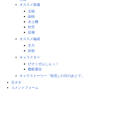
オススメ装備
主砲
副砲
水上機
対空
設備
オススメ編成
主力
前衛
キャラクター
びそくぜんしんっ！
艦船通信
キャラストーリー「桜流しの日のあとで」
元ネタ
コメントフォーム