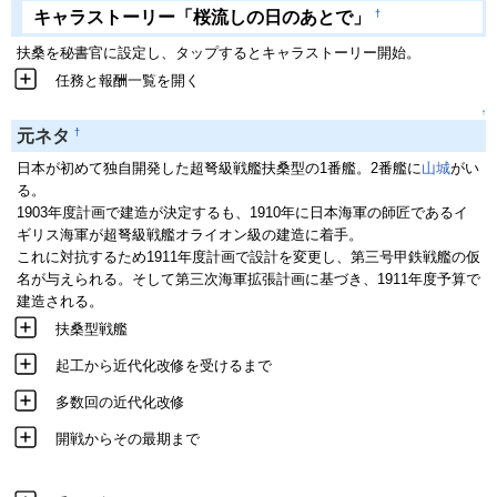
†
キャラストーリー「桜流しの日のあとで」
扶桑を秘書官に設定し、タップするとキャラストーリー開始。
任務と報酬一覧を開く
↑
†
元ネタ
日本が初めて独自開発した超弩級戦艦扶桑型の1番艦。2番艦に
山城
がい
る。
1903年度計画で建造が決定するも、1910年に日本海軍の師匠であるイ
ギリス海軍が超弩級戦艦オライオン級の建造に着手。
これに対抗するため1911年度計画で設計を変更し、第三号甲鉄戦艦の仮
名が与えられる。そして第三次海軍拡張計画に基づき、1911年度予算で
建造される。
扶桑型戦艦
起工から近代化改修を受けるまで
多数回の近代化改修
開戦からその最期まで