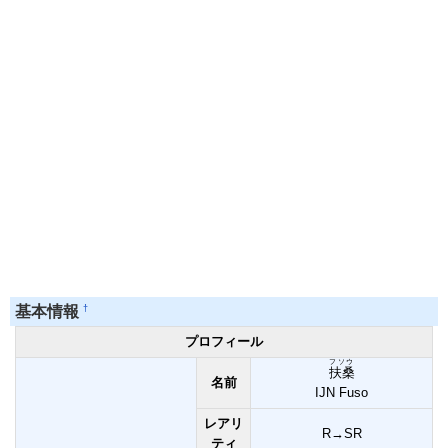
†
基本情報
プロフィール
フソウ
扶桑
名前
IJN Fuso
レアリ
R→SR
ティ