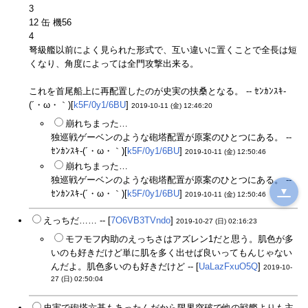
3
12 缶 機56
4
弩級艦以前によく見られた形式で、互い違いに置くことで全長は短
くなり、角度によっては全門攻撃出来る。
これを首尾船上に再配置したのが史実の扶桑となる。 -- ｾﾝｶﾝｽｷ-
(´・ω・｀)[
k5F/0y1/6BU
]
2019-10-11 (金) 12:46:20
崩れちまった…
独巡戦ゲーベンのような砲塔配置が原案のひとつにある。 --
ｾﾝｶﾝｽｷ-(´・ω・｀)[
k5F/0y1/6BU
]
2019-10-11 (金) 12:50:46
崩れちまった…
独巡戦ゲーベンのような砲塔配置が原案のひとつにある。 --
▼
ｾﾝｶﾝｽｷ-(´・ω・｀)[
k5F/0y1/6BU
]
2019-10-11 (金) 12:50:46
えっちだ…… -- [
7O6VB3TVndo
]
2019-10-27 (日) 02:16:23
モフモフ内助のえっちさはアズレン1だと思う。肌色が多
いのも好きだけど単に肌を多く出せば良いってもんじゃない
んだよ。肌色多いのも好きだけど -- [
UaLazFxuO5Q
]
2019-10-
27 (日) 02:50:04
史実で砲塔六基もあったんだから限界突破で他の戦艦よりも主