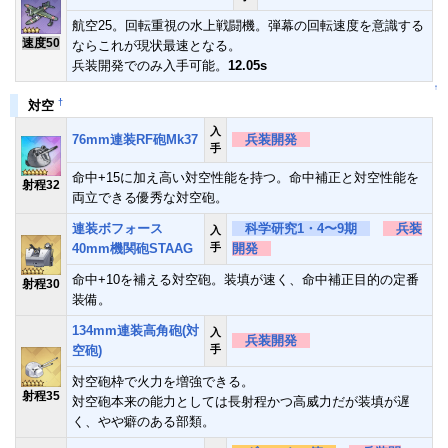
航空25。回転重視の水上戦闘機。弾幕の回転速度を意識する
速度50
ならこれが現状最速となる。
兵装開発でのみ入手可能。
12.05s
↑
†
対空
入
76mm連装RF砲Mk37
兵装開発
手
命中+15に加え高い対空性能を持つ。命中補正と対空性能を
射程32
両立できる優秀な対空砲。
連装ボフォース
科学研究1・4〜9期
兵装
入
40mm機関砲STAAG
手
開発
命中+10を補える対空砲。装填が速く、命中補正目的の定番
射程30
装備。
134mm連装高角砲(対
入
兵装開発
空砲)
手
対空砲枠で火力を増強できる。
射程35
対空砲本来の能力としては長射程かつ高威力だが装填が遅
く、やや癖のある部類。