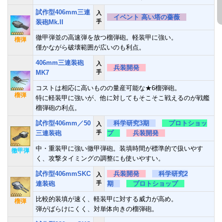
試作型406mm三連
入
イベント 高い塔の薔薇
装砲Mk.II
手
徹甲弾並の高速弾を放つ榴弾砲。軽装甲に強い。
榴弾
僅かながら破壊範囲が広いのも利点。
406mm三連装砲
入
兵装開発
MK7
手
コストは相応に高いものの量産可能な★6榴弾砲。
榴弾
特に軽装甲に強いが、他に対してもそこそこ戦えるのが戦艦
榴弾砲の利点。
試作型406mm／50
科学研究3期
プロトショッ
入
三連装砲
手
プ
兵装開発
中・重装甲に強い徹甲弾砲。装填時間が標準的で扱いやす
徹甲弾
く、攻撃タイミングの調整にも使いやすい。
試作型406mmSKC
兵装開発
科学研究2
入
連装砲
手
期
プロトショップ
比較的装填が速く、軽装甲に対する威力が高め。
榴弾
弾がばらけにくく、対単体向きの榴弾砲。