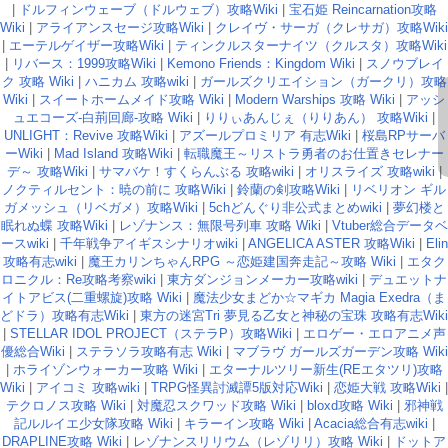
|
ドルフィンウェーブ（ドルウェブ）攻略Wiki
|
宝石姫 Reincarnation攻略
Wiki
|
アライアンスセージ攻略Wiki
|
クレイヴ・サーガ（クレサガ）攻略Wiki
|
エーテルゲイザー攻略Wiki
|
ティンクルスターナイツ（クルスタ）攻略Wiki
|
リバース：1999攻略Wiki
|
Kemono Friends：Kingdom Wiki
|
スノウブレイ
ク 攻略 Wiki
|
ハニカム 攻略wiki
|
ガールズクリエイション（ガークリ）攻略
Wiki
|
スイートホームメイド攻略 Wiki
|
Modern Warships 攻略 Wiki
|
アッシ
ュエコーズ-白荊回廊-攻略 Wiki
|
りりぃあんじぇ（りりあん） 攻略Wiki
|
UNLIGHT：Revive 攻略Wiki
|
アズールプロミリア 有志Wiki
|
桜島RPサーバ
ーWiki
|
Mad Island 攻略Wiki
|
転職魔王～リストラ勇者のお仕置きセレナー
デ～ 攻略Wiki
|
サマバケ！すくらんぶる 攻略wiki
|
オリスライズ 攻略wiki
|
ノクティルセント：暁の前に 攻略Wiki
|
鈴蘭の剣攻略Wiki
|
リベリオン ギル
ガメッシュ（リベガメ）攻略Wiki
|
5chどんぐり非公式まとめwiki
|
夢幻楼と
眠れぬ蝶 攻略Wiki
|
レゾナンス：無限号列車 攻略 Wiki
|
Vtuber総合データベ
ースwiki
|
千年戦争アイギスシナリオwiki
|
ANGELICA ASTER 攻略Wiki
|
Elin
攻略有志wiki
|
魔王カリンちゃんRPG ～恋姫建国奔走記～攻略 Wiki
|
エタク
ロニクル：Re攻略考察wiki
|
東方ダンジョンメーカー攻略wiki
|
デュエットナ
イトアビス(二重螺旋)攻略 Wiki
|
魔法少女まどか☆マギカ Magia Exedra（ま
どドラ）攻略有志Wiki
|
東方の迷宮Tri 夢見る乙女と神秘の宝珠 攻略有志Wiki
|
STELLAR IDOL PROJECT（ステラP）攻略Wiki
|
エロゲー・エロアニメ声
優総合Wiki
|
ステラソラ攻略有志 Wiki
|
マブラヴ ガールズガーデン攻略 Wiki
|
ホライゾンウォーカー攻略 Wiki
|
エターナルツリー新生(REエタツリ)攻略
Wiki
|
アイコミ 攻略wiki
|
TRPG怪異討滅譚5版対応Wiki
|
恋姫大戦 攻略Wiki
|
テクロノス攻略 Wiki
|
対魔忍スクワッド攻略 Wiki
|
bloxd攻略 Wiki
|
邪神戦
記ルルイエ少女隊攻略 Wiki
|
キラーイン攻略 Wiki
|
Acacia総合有志wiki
|
DRAPLINE攻略 Wiki
|
レゾナンスリリウム（レゾリリ）攻略 Wiki
|
ドットア