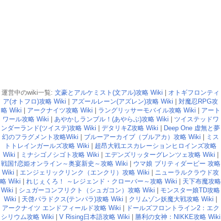
運営中のwiki一覧:
文豪とアルケミスト(文アル)攻略 Wiki
|
オトギフロンティ
ア(オトフロ)攻略 Wiki
|
アズールレーン(アズレン)攻略 Wiki
|
対魔忍RPG攻
略 Wiki
|
アークナイツ攻略 Wiki
|
ラングリッサーモバイル攻略 Wiki
|
アート
ワール攻略 Wiki
|
あやかしランブル！(あやらぶ)攻略 Wiki
|
ツイステッドワ
ンダーランド(ツイステ)攻略 Wiki
|
デタリキZ攻略 Wiki
|
Deep One 虚無と夢
幻のフラグメント攻略Wiki
|
ブルーアーカイブ（ブルアカ）攻略 Wiki
|
ミス
トトレインガールズ攻略 Wiki
|
超昂大戦エスカレーションヒロインズ攻略
Wiki
|
ミナシゴノシゴト攻略 Wiki
|
エデンズリッターグレンツェ攻略 Wiki
|
戦国†恋姫オンライン～奥宴新史～攻略 Wiki
|
ウマ娘 プリティダービー 攻略
Wiki
|
エンジェリックリンク（エンクリ）攻略 Wiki
|
ニューラルクラウド攻
略 Wiki
|
れじぇくろ！ ～レジェンド・クローバー～攻略 Wiki
|
天下布魔攻略
Wiki
|
シュガーコンフリクト（シュガコン）攻略 Wiki
|
モンスター娘TD攻略
Wiki
|
天啓パラドクス(テンパラ)攻略 Wiki
|
クリムゾン妖魔大戦攻略 Wiki
|
アークナイツ エンドフィールド攻略 Wiki
|
ドールズフロントライン2：エク
シリウム攻略 Wiki
|
V Rising日本語攻略 Wiki
|
勝利の女神：NIKKE攻略 Wiki