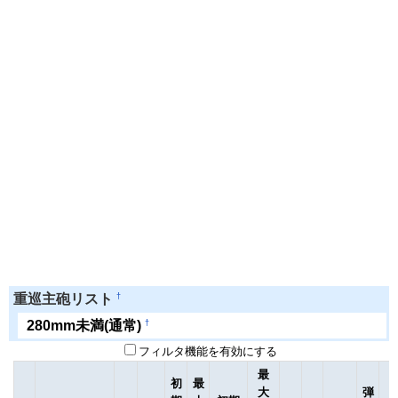
†
重巡主砲リスト
†
280mm未満(通常)
フィルタ機能を有効にする
最
初
最
大
弾