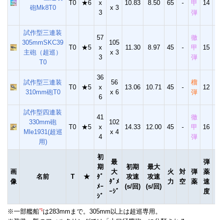
T0
★6
x
10.83
8.50
65
-
甲
14
砲Mk8T0
x 3
3
弾
試作型三連装
57
徹
305mmSKC39
105
T0
★5
x
11.30
8.97
45
-
甲
15
主砲（超巡）
x 3
3
弾
T0
36
試作型三連装
56
榴
T0
★5
x
13.06
10.71
45
-
12
1
310mm砲T0
x 6
弾
6
試作型四連装
41
徹
330mm砲
102
T0
★5
x
14.33
12.00
45
-
甲
16
Mle1931(超巡
x 4
4
弾
用)
初
最
弾
期
初期
最大
画
大
火
対
弾
薬
名前
T
★
ﾀﾞ
攻速
攻速
像
ﾀﾞﾒ
力
空
薬
速
ﾒｰ
(s/回)
(s/回)
ｰｼﾞ
度
ｼﾞ
*1
※一部艦船
は283mmまで。305mm以上は超巡専用。