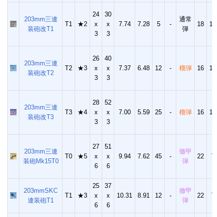
24
30
203mm三連
通常
T1
★2
x
x
7.74
7.28
5
-
18
10
装砲改T1
弾
3
3
26
40
203mm三連
T2
★3
x
x
7.37
6.48
12
-
榴弾
16
13
装砲改T2
3
3
28
52
203mm三連
T3
★4
x
x
7.00
5.59
25
-
榴弾
16
13
装砲改T3
3
3
27
51
203mm三連
徹甲
T0
★5
x
x
9.94
7.62
45
-
22
7
装砲Mk15T0
弾
6
6
25
37
203mmSKC
徹甲
T1
★3
x
x
10.31
8.91
12
-
22
7
連装砲T1
弾
6
6