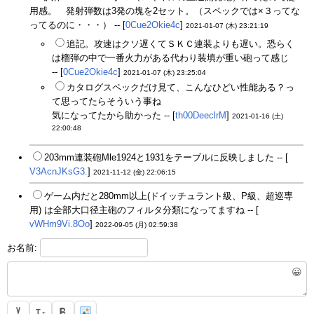
用感。 発射弾数は3発の塊を2セット。（スペックでは×３ってな
ってるのに・・・） -- [
0Cue2Okie4c
]
2021-01-07 (木) 23:21:19
追記。攻速はクソ遅くてＳＫＣ連装よりも遅い。恐らく
は榴弾の中で一番火力がある代わり装填が重い砲って感じ
-- [
0Cue2Okie4c
]
2021-01-07 (木) 23:25:04
カタログスペックだけ見て、こんなひどい性能ある？っ
て思ってたらそういう事ね
気になってたから助かった -- [
th00DeeclrM
]
2021-01-16 (土)
22:00:48
203mm連装砲Mle1924と1931をテーブルに反映しました -- [
V3AcnJKsG3.
]
2021-11-12 (金) 22:06:15
ゲーム内だと280mm以上(ドイッチュラント級、P級、超巡専
用) は全部大口径主砲のフィルタ分類になってますね -- [
vWHm9Vi.8Oo
]
2022-09-05 (月) 02:59:38
お名前:
😀
T