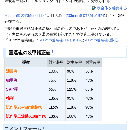
※装備一覧のフィルタリングでは「大口径艦砲」に分類される。
表全体を編集する
203mm連装砲Model1924
はT1のみ、
203mm連装砲Mle1924
はT1とT3が
存在する。
下記の重巡主砲は正式名称が同名の兵装であるが、wiki内の表記では
（）内にそれぞれの兵装の陣営を記すことで便宜上分けている。
「203mm連装砲」：
203mm連装砲(ロイヤル)
と
203mm連装砲(重桜)
↑
†
重巡砲の装甲補正値
弾種
対軽装甲
対中装甲
対重装甲
通常弾
100%
90%
50%
徹甲弾
75%
110%
75%
SAP弾
65%
125%
65%
榴弾
135%
95%
70%
試作型234mm連装砲
115%
110%
90%
試作型三連装310mm砲
135%
100%
75%
↑
†
コメントフォーム