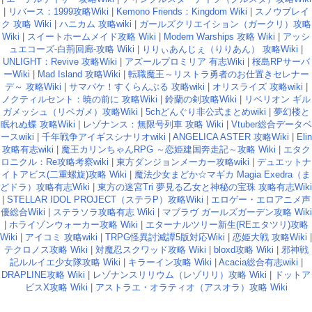
|
リバース：1999攻略Wiki
|
Kemono Friends：Kingdom Wiki
|
スノウブレイ
ク 攻略 Wiki
|
ハニカム 攻略wiki
|
ガールズクリエイション（ガークリ）攻略
Wiki
|
スイートホームメイド攻略 Wiki
|
Modern Warships 攻略 Wiki
|
アッシ
ュエコーズ-白荊回廊-攻略 Wiki
|
りりぃあんじぇ（りりあん） 攻略Wiki
|
UNLIGHT：Revive 攻略Wiki
|
アズールプロミリア 有志Wiki
|
桜島RPサーバ
ーWiki
|
Mad Island 攻略Wiki
|
転職魔王～リストラ勇者のお仕置きセレナー
デ～ 攻略Wiki
|
サマバケ！すくらんぶる 攻略wiki
|
オリスライズ 攻略wiki
|
ノクティルセント：暁の前に 攻略Wiki
|
鈴蘭の剣攻略Wiki
|
リベリオン ギル
ガメッシュ（リベガメ）攻略Wiki
|
5chどんぐり非公式まとめwiki
|
夢幻楼と
眠れぬ蝶 攻略Wiki
|
レゾナンス：無限号列車 攻略 Wiki
|
Vtuber総合データベ
ースwiki
|
千年戦争アイギスシナリオwiki
|
ANGELICA ASTER 攻略Wiki
|
Elin
攻略有志wiki
|
魔王カリンちゃんRPG ～恋姫建国奔走記～攻略 Wiki
|
エタク
ロニクル：Re攻略考察wiki
|
東方ダンジョンメーカー攻略wiki
|
デュエットナ
イトアビス(二重螺旋)攻略 Wiki
|
魔法少女まどか☆マギカ Magia Exedra（ま
どドラ）攻略有志Wiki
|
東方の迷宮Tri 夢見る乙女と神秘の宝珠 攻略有志Wiki
|
STELLAR IDOL PROJECT（ステラP）攻略Wiki
|
エロゲー・エロアニメ声
優総合Wiki
|
ステラソラ攻略有志 Wiki
|
マブラヴ ガールズガーデン攻略 Wiki
|
ホライゾンウォーカー攻略 Wiki
|
エターナルツリー新生(REエタツリ)攻略
Wiki
|
アイコミ 攻略wiki
|
TRPG怪異討滅譚5版対応Wiki
|
恋姫大戦 攻略Wiki
|
テクロノス攻略 Wiki
|
対魔忍スクワッド攻略 Wiki
|
bloxd攻略 Wiki
|
邪神戦
記ルルイエ少女隊攻略 Wiki
|
キラーイン攻略 Wiki
|
Acacia総合有志wiki
|
DRAPLINE攻略 Wiki
|
レゾナンスリリウム（レゾリリ）攻略 Wiki
|
ドットア
ビスX攻略 Wiki
|
アストラエ・オラティオ（アスオラ）攻略 Wiki