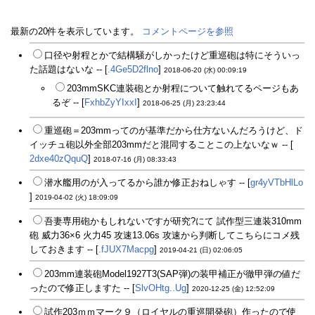
最新の20件を表示しています。
コメントページを参照
口径や射程とかで結構騒がしかったけど重巡砲は特にそういっ
た話題はないな -- [
.4Ge5D2flno
]
2018-06-20 (水) 00:09:19
203mmSKC連装砲とか射程について触れてるページもあ
るぞ -- [
FxhbZyYIxxI
]
2018-06-25 (月) 23:23:44
重巡砲＝203mmってのが基準だから仕方ないんだろうけど、ド
イッチュ砲以外全部203mmだと混同することこの上ないなｗ -- [
2dxe40zQquQ
]
2018-07-16 (月) 08:33:43
潜水艦用のが入ってるから誰か修正おねしゃす -- [
gr4yVTbHlLo
]
2019-04-02 (火) 18:09:09
吾妻専用砲かもしれないですが研究?にて 試作型三連装310mm
砲 威力36×6 火力45 攻速13.06s 攻速から判断してこちらにコメ残
しておきます -- [
.fJUX7Macpg
]
2019-04-21 (日) 02:06:05
203mm連装砲Model1927T3(SAP弾)の装甲補正が徹甲弾の値だ
ったので修正しますた -- [
SlvOHtg..Ug
]
2020-12-25 (金) 12:52:09
試作203ｍｍマーク９（ロイヤルの重巡開発砲）作ったので使