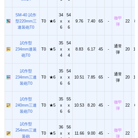
SM-40 試作
34
54
徹甲
型220mm三
T0
★6
x
x
9.76
7.40
65
-
22
8
弾
連装砲T0
6
6
試作型
35
54
通常
234mm連装
T0
★5
x
x
8.83
6.17
45
-
20
11
弾
砲T0
4
4
試作型
35
54
通常
234mm三連
T0
★6
x
x
10.51
7.85
65
-
20
11
弾
装砲T0
6
6
試作型
35
55
徹甲
240mm三連
T0
★5
x
x
10.53
8.20
45
-
22
6
弾
装砲T0
6
6
試作型
36
56
254mm三連
徹甲
T0
★5
x
x
11.66
9.00
45
-
22
7
装砲
弾