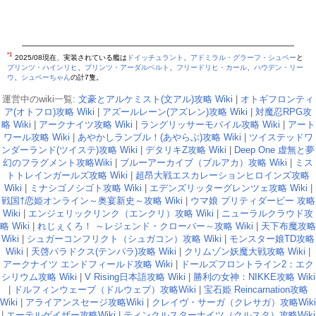
*1
2025/08現在、実装されている艦は
ドイッチュラント
、
アドミラル・グラーフ・シュペー
と
プリンツ・ハインリヒ
、
プリンツ・アーダルベルト
、
フリードリヒ・カール
、
ハウデン・リー
ウ
、
シュペーちゃん
の計7隻。
運営中のwiki一覧:
文豪とアルケミスト(文アル)攻略 Wiki
|
オトギフロンティ
ア(オトフロ)攻略 Wiki
|
アズールレーン(アズレン)攻略 Wiki
|
対魔忍RPG攻
略 Wiki
|
アークナイツ攻略 Wiki
|
ラングリッサーモバイル攻略 Wiki
|
アート
ワール攻略 Wiki
|
あやかしランブル！(あやらぶ)攻略 Wiki
|
ツイステッドワ
ンダーランド(ツイステ)攻略 Wiki
|
デタリキZ攻略 Wiki
|
Deep One 虚無と夢
幻のフラグメント攻略Wiki
|
ブルーアーカイブ（ブルアカ）攻略 Wiki
|
ミス
トトレインガールズ攻略 Wiki
|
超昂大戦エスカレーションヒロインズ攻略
Wiki
|
ミナシゴノシゴト攻略 Wiki
|
エデンズリッターグレンツェ攻略 Wiki
|
戦国†恋姫オンライン～奥宴新史～攻略 Wiki
|
ウマ娘 プリティダービー 攻略
Wiki
|
エンジェリックリンク（エンクリ）攻略 Wiki
|
ニューラルクラウド攻
略 Wiki
|
れじぇくろ！ ～レジェンド・クローバー～攻略 Wiki
|
天下布魔攻略
Wiki
|
シュガーコンフリクト（シュガコン）攻略 Wiki
|
モンスター娘TD攻略
Wiki
|
天啓パラドクス(テンパラ)攻略 Wiki
|
クリムゾン妖魔大戦攻略 Wiki
|
アークナイツ エンドフィールド攻略 Wiki
|
ドールズフロントライン2：エク
シリウム攻略 Wiki
|
V Rising日本語攻略 Wiki
|
勝利の女神：NIKKE攻略 Wiki
|
ドルフィンウェーブ（ドルウェブ）攻略Wiki
|
宝石姫 Reincarnation攻略
Wiki
|
アライアンスセージ攻略Wiki
|
クレイヴ・サーガ（クレサガ）攻略Wiki
|
エーテルゲイザー攻略Wiki
|
ティンクルスターナイツ（クルスタ）攻略Wiki