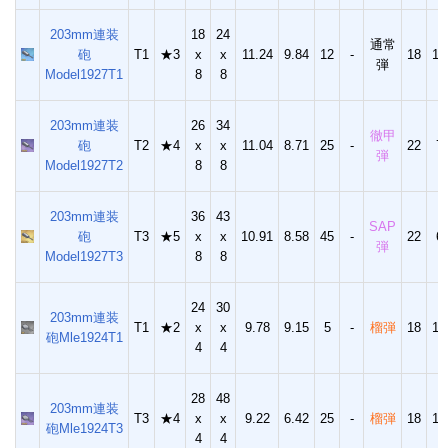
203mm連装
18
24
通常
砲
T1
★3
x
x
11.24
9.84
12
-
18
10
弾
Model1927T1
8
8
203mm連装
26
34
徹甲
砲
T2
★4
x
x
11.04
8.71
25
-
22
7
弾
Model1927T2
8
8
203mm連装
36
43
SAP
砲
T3
★5
x
x
10.91
8.58
45
-
22
6
弾
Model1927T3
8
8
24
30
203mm連装
T1
★2
x
x
9.78
9.15
5
-
榴弾
18
13
砲Mle1924T1
4
4
28
48
203mm連装
T3
★4
x
x
9.22
6.42
25
-
榴弾
18
13
砲Mle1924T3
4
4