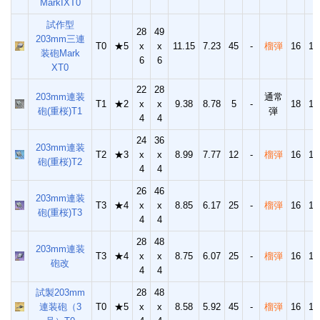
MarkIXT0
試作型
28
49
203mm三連
T0
★5
x
x
11.15
7.23
45
-
榴弾
16
14
装砲Mark
6
6
XT0
22
28
203mm連装
通常
T1
★2
x
x
9.38
8.78
5
-
18
10
砲(重桜)T1
弾
4
4
24
36
203mm連装
T2
★3
x
x
8.99
7.77
12
-
榴弾
16
13
砲(重桜)T2
4
4
26
46
203mm連装
T3
★4
x
x
8.85
6.17
25
-
榴弾
16
13
砲(重桜)T3
4
4
28
48
203mm連装
T3
★4
x
x
8.75
6.07
25
-
榴弾
16
13
砲改
4
4
試製203mm
28
48
連装砲（3
T0
★5
x
x
8.58
5.92
45
-
榴弾
16
13