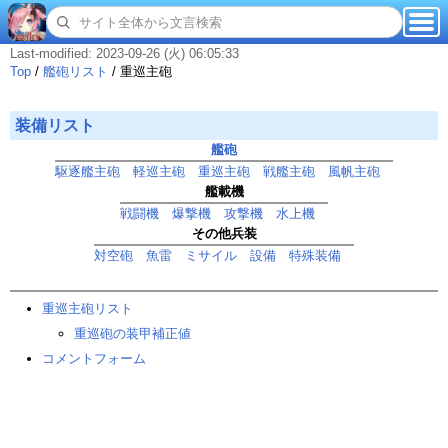
Last-modified: 2023-09-26 (火) 06:05:33
Top
/
艦砲リスト
/
重巡主砲
装備リスト
艦砲
駆逐艦主砲
軽巡主砲
重巡主砲
戦艦主砲
風帆主砲
艦載機
戦闘機
爆撃機
攻撃機
水上機
その他兵装
対空砲
魚雷
ミサイル
設備
特殊装備
重巡主砲リスト
重巡砲の装甲補正値
コメントフォーム