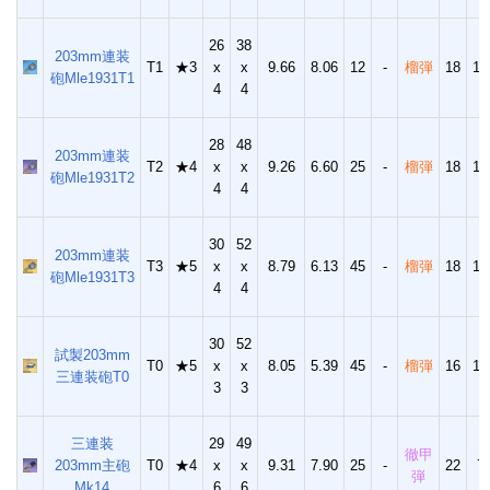
26
38
203mm連装
T1
★3
x
x
9.66
8.06
12
-
榴弾
18
13
砲Mle1931T1
4
4
28
48
203mm連装
T2
★4
x
x
9.26
6.60
25
-
榴弾
18
13
砲Mle1931T2
4
4
30
52
203mm連装
T3
★5
x
x
8.79
6.13
45
-
榴弾
18
13
砲Mle1931T3
4
4
30
52
試製203mm
T0
★5
x
x
8.05
5.39
45
-
榴弾
16
13
三連装砲T0
3
3
三連装
29
49
徹甲
203mm主砲
T0
★4
x
x
9.31
7.90
25
-
22
7
弾
Mk14
6
6