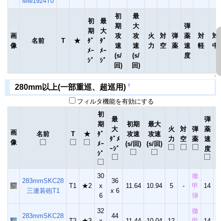
Mle1924T0
初
最
初
最
期
大
弾
期
大
画
攻
攻
火
対
弾
薬
対
対
名前
T
★
ﾀﾞ
ﾀﾞ
像
速
速
力
空
薬
速
軽
中
ﾒｰ
ﾒｰ
(s/
(s/
度
ｼﾞ
ｼﾞ
回)
回)
↑
†
280mm以上(一部重巡、超巡用)
フィルタ機能を有効にする
初
最
弾
期
初期
最大
大
火
対
弾
薬
画
名前
T
★
ﾀﾞ
攻速
攻速
ﾀﾞﾒ
力
空
薬
速
像
ﾒｰ
(s/回)
(s/回)
ｰｼﾞ
度
ｼﾞ
30
徹
283mmSKC28
36
T1
★2
x
11.64
10.94
5
-
甲
14
三連装砲T1
x 6
6
弾
32
徹
283mmSKC28
44
T2
★3
x
11.44
10.04
12
-
甲
14