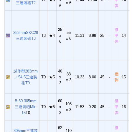
三連装砲T2
x 6
6
弾
35
徹
283mmSKC28
55
T3
★4
x
11.31
8.98
25
-
甲
14
三連装砲T3
x 6
6
弾
試作型283mm
40
88
榴
／54.5三連装
T0
★5
x
10.33
8.00
45
-
15
1
x 3
弾
砲T0
3
B-50 305mm
60
徹
108
三連装砲Mk-
T0
★5
x
11.53
9.20
45
-
甲
16
x 3
15
T0
3
弾
62
徹
305mm三連装
110