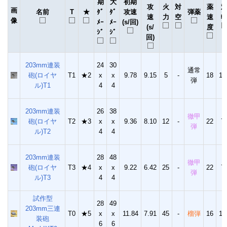
期
大
初期
攻
火
対
薬
画
名前
T
★
ﾀﾞ
ﾀﾞ
攻速
弾薬
速
力
空
速
像
ﾒｰ
ﾒｰ
(s/回)
(s/
度
ｼﾞ
ｼﾞ
回)
203mm連装
24
30
通常
砲(ロイヤ
T1
★2
x
x
9.78
9.15
5
-
18
10
弾
ル)T1
4
4
203mm連装
26
38
徹甲
砲(ロイヤ
T2
★3
x
x
9.36
8.10
12
-
22
7
弾
ル)T2
4
4
203mm連装
28
48
徹甲
砲(ロイヤ
T3
★4
x
x
9.22
6.42
25
-
22
7
弾
ル)T3
4
4
試作型
28
49
203mm三連
T0
★5
x
x
11.84
7.91
45
-
榴弾
16
13
装砲
6
6