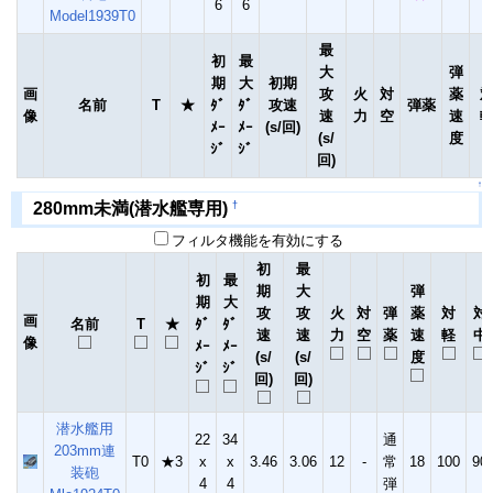
6
6
Model1939T0
最
初
最
大
弾
期
大
初期
画
攻
火
対
薬
名前
T
★
ﾀﾞ
ﾀﾞ
攻速
弾薬
像
速
力
空
速
ﾒｰ
ﾒｰ
(s/回)
(s/
度
ｼﾞ
ｼﾞ
回)
↑
†
280mm未満(潜水艦専用)
フィルタ機能を有効にする
初
最
初
最
期
大
弾
期
大
攻
攻
火
対
弾
薬
対
対
画
名前
T
★
ﾀﾞ
ﾀﾞ
速
速
力
空
薬
速
軽
中
像
ﾒｰ
ﾒｰ
(s/
(s/
度
ｼﾞ
ｼﾞ
回)
回)
潜水艦用
22
34
通
203mm連
T0
★3
x
x
3.46
3.06
12
-
常
18
100
90
装砲
4
4
弾