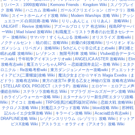
|
リバース：1999攻略Wiki
|
Kemono Friends：Kingdom Wiki
|
スノウブレイ
ク 攻略 Wiki
|
ハニカム 攻略wiki
|
ガールズクリエイション（ガークリ）攻略
Wiki
|
スイートホームメイド攻略 Wiki
|
Modern Warships 攻略 Wiki
|
アッシ
ュエコーズ-白荊回廊-攻略 Wiki
|
りりぃあんじぇ（りりあん） 攻略Wiki
|
UNLIGHT：Revive 攻略Wiki
|
アズールプロミリア 有志Wiki
|
桜島RPサーバ
ーWiki
|
Mad Island 攻略Wiki
|
転職魔王～リストラ勇者のお仕置きセレナー
デ～ 攻略Wiki
|
サマバケ！すくらんぶる 攻略wiki
|
オリスライズ 攻略wiki
|
ノクティルセント：暁の前に 攻略Wiki
|
鈴蘭の剣攻略Wiki
|
リベリオン ギル
ガメッシュ（リベガメ）攻略Wiki
|
5chどんぐり非公式まとめwiki
|
夢幻楼と
眠れぬ蝶 攻略Wiki
|
レゾナンス：無限号列車 攻略 Wiki
|
Vtuber総合データベ
ースwiki
|
千年戦争アイギスシナリオwiki
|
ANGELICA ASTER 攻略Wiki
|
Elin
攻略有志wiki
|
魔王カリンちゃんRPG ～恋姫建国奔走記～攻略 Wiki
|
エタク
ロニクル：Re攻略考察wiki
|
東方ダンジョンメーカー攻略wiki
|
デュエットナ
イトアビス(二重螺旋)攻略 Wiki
|
魔法少女まどか☆マギカ Magia Exedra（ま
どドラ）攻略有志Wiki
|
東方の迷宮Tri 夢見る乙女と神秘の宝珠 攻略有志Wiki
|
STELLAR IDOL PROJECT（ステラP）攻略Wiki
|
エロゲー・エロアニメ声
優総合Wiki
|
ステラソラ攻略有志 Wiki
|
マブラヴ ガールズガーデン攻略 Wiki
|
ホライゾンウォーカー攻略 Wiki
|
エターナルツリー新生(REエタツリ)攻略
Wiki
|
アイコミ 攻略wiki
|
TRPG怪異討滅譚5版対応Wiki
|
恋姫大戦 攻略Wiki
|
テクロノス攻略 Wiki
|
対魔忍スクワッド攻略 Wiki
|
bloxd攻略 Wiki
|
邪神戦
記ルルイエ少女隊攻略 Wiki
|
キラーイン攻略 Wiki
|
Acacia総合有志wiki
|
DRAPLINE攻略 Wiki
|
レゾナンスリリウム（レゾリリ）攻略 Wiki
|
ドットア
ビスX攻略 Wiki
|
アストラエ・オラティオ（アスオラ）攻略 Wiki