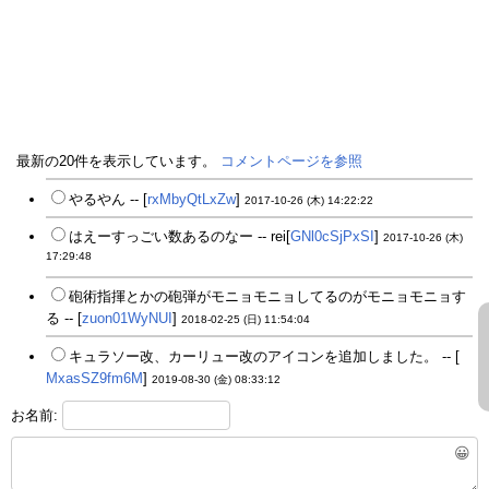
最新の20件を表示しています。
コメントページを参照
やるやん -- [
rxMbyQtLxZw
]
2017-10-26 (木) 14:22:22
はえーすっごい数あるのなー -- rei[
GNl0cSjPxSI
]
2017-10-26 (木)
17:29:48
砲術指揮とかの砲弾がモニョモニョしてるのがモニョモニョす
る -- [
zuon01WyNUI
]
2018-02-25 (日) 11:54:04
キュラソー改、カーリュー改のアイコンを追加しました。 -- [
MxasSZ9fm6M
]
2019-08-30 (金) 08:33:12
お名前:
😀