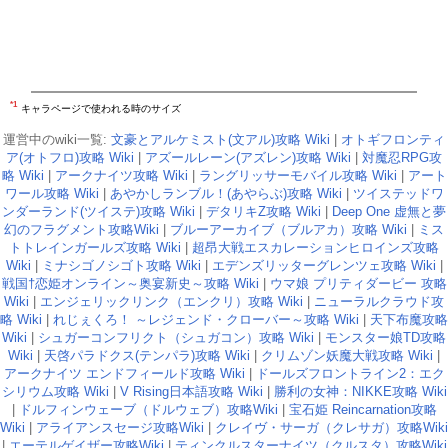
*1
キャラページで使われる時のサイズ
運営中のwiki一覧:
文豪とアルケミスト(文アル)攻略 Wiki
|
オトギフロンティ
ア(オトフロ)攻略 Wiki
|
アズールレーン(アズレン)攻略 Wiki
|
対魔忍RPG攻
略 Wiki
|
アークナイツ攻略 Wiki
|
ラングリッサーモバイル攻略 Wiki
|
アート
ワール攻略 Wiki
|
あやかしランブル！(あやらぶ)攻略 Wiki
|
ツイステッドワ
ンダーランド(ツイステ)攻略 Wiki
|
デタリキZ攻略 Wiki
|
Deep One 虚無と夢
幻のフラグメント攻略Wiki
|
ブルーアーカイブ（ブルアカ）攻略 Wiki
|
ミス
トトレインガールズ攻略 Wiki
|
超昂大戦エスカレーションヒロインズ攻略
Wiki
|
ミナシゴノシゴト攻略 Wiki
|
エデンズリッターグレンツェ攻略 Wiki
|
戦国†恋姫オンライン～奥宴新史～攻略 Wiki
|
ウマ娘 プリティダービー 攻略
Wiki
|
エンジェリックリンク（エンクリ）攻略 Wiki
|
ニューラルクラウド攻
略 Wiki
|
れじぇくろ！ ～レジェンド・クローバー～攻略 Wiki
|
天下布魔攻略
Wiki
|
シュガーコンフリクト（シュガコン）攻略 Wiki
|
モンスター娘TD攻略
Wiki
|
天啓パラドクス(テンパラ)攻略 Wiki
|
クリムゾン妖魔大戦攻略 Wiki
|
アークナイツ エンドフィールド攻略 Wiki
|
ドールズフロントライン2：エク
シリウム攻略 Wiki
|
V Rising日本語攻略 Wiki
|
勝利の女神：NIKKE攻略 Wiki
|
ドルフィンウェーブ（ドルウェブ）攻略Wiki
|
宝石姫 Reincarnation攻略
Wiki
|
アライアンスセージ攻略Wiki
|
クレイヴ・サーガ（クレサガ）攻略Wiki
|
エーテルゲイザー攻略Wiki
|
ティンクルスターナイツ（クルスタ）攻略Wiki