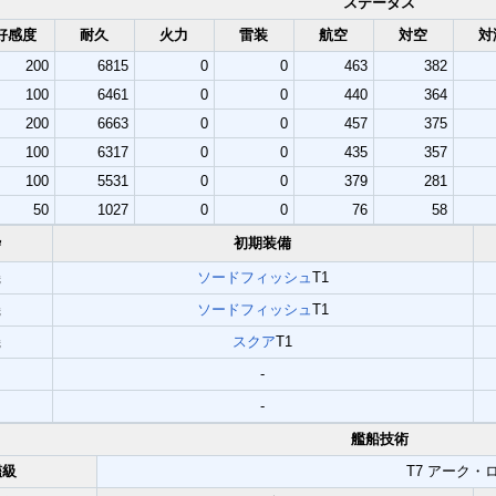
ステータス
好感度
耐久
火力
雷装
航空
対空
対
200
6815
0
0
463
382
100
6461
0
0
440
364
200
6663
0
0
457
375
100
6317
0
0
435
357
100
5531
0
0
379
281
50
1027
0
0
76
58
枠
初期装備
機
ソードフィッシュ
T1
機
ソードフィッシュ
T1
機
スクア
T1
-
-
艦船技術
艦級
T7 アーク・