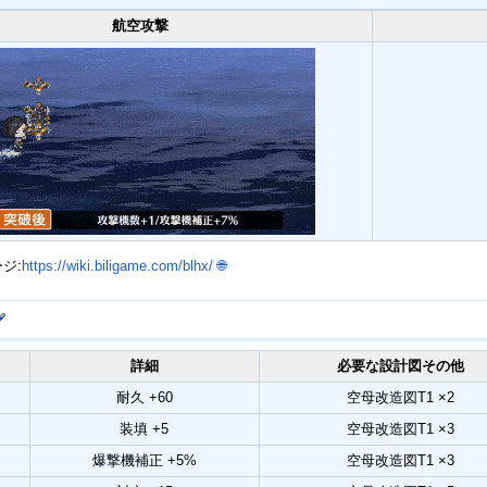
航空攻撃
ージ:
https://wiki.biligame.com/blhx/
🌐
詳細
必要な設計図その他
耐久 +60
空母改造図T1 ×2
装填 +5
空母改造図T1 ×3
爆撃機補正 +5%
空母改造図T1 ×3