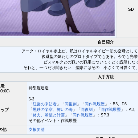
SD
自己紹介
アーク・ロイヤル参上だ。私はロイヤルネイビー初の空母として
後継型の妹たちのプロトタイプでもある。今でも光栄
ビスマルクとの戦いの戦果についてくどく説明しな
それと、一つだけ聞きたい…艦隊にはその…小さくて可愛くて
入手方法
建造
特型艦建造
00:00)
6-3
「
紅染の来訪者
」「
同復刻
」「
同作戦履歴
」：B3、D3
「
黒鉄の楽章、誓いの海
」「
同復刻
」「
同作戦履歴
」：A3、
ロップ
「
努力、希望と計画
」「
同作戦履歴
」：SP.3
その他イベント・作戦履歴
の他
支援要請