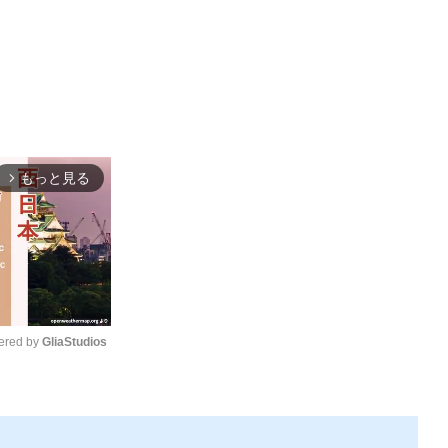
もっと見る
arrow_forward_ios
red by 
GliaStudios
Mute