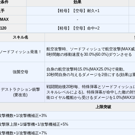
放条件
効果
入手
【軽母】【空母】耐久+1
MAX
-
.120
【軽母】【空母】命中+2
スキル名
航空攻撃時、ソードフィッシュで航空攻撃(MAX威
ソードフィッシュ発進！
8秒間敵の移動速度を30.0%(60.0%)ダウンさせる
自身の航空攻撃時15.0%(MAX25.0%)で発動。
強襲空母
10秒間自身の与えるダメージを2倍にする(効果は
戦闘開始後20秒毎、特殊弾幕とソードフィッシュによる
デストラクション銃撃
スキルレベルによる)。特殊弾幕が命中した敵の対
(要改造)
衛ロイヤル艦船から受けるダメージを1.0%(MAX10
上限突破
攻撃機数+1/攻撃機補正+3%
攻撃隊上限+1/爆撃機+1/攻撃機補正+5%
攻撃機数+1/攻撃機補正+7%