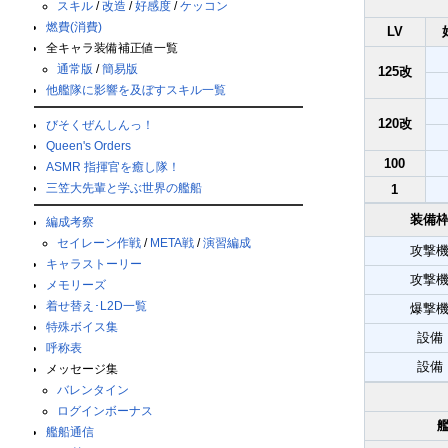
スキル
/
改造
/
好感度
/
ケッコン
燃費(消費)
LV
全キャラ装備補正値一覧
通常版
/
簡易版
125改
他艦隊に影響を及ぼすスキル一覧
120改
びそくぜんしんっ！
Queen's Orders
100
ASMR 指揮官を癒し隊！
三笠大先輩と学ぶ世界の艦船
1
装備
編成考察
セイレーン作戦
/
META戦
/
演習編成
攻撃
キャラストーリー
攻撃
メモリーズ
着せ替え･L2D一覧
爆撃
特殊ボイス集
設備
呼称表
設備
メッセージ集
バレンタイン
ログインボーナス
艦船通信