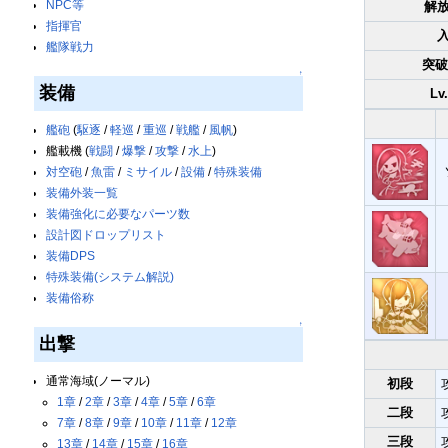
NPC等
解
指揮官
艦隊戦力
突破
↑
装備
Lv
艦砲
(
駆逐
/
軽巡
/
重巡
/
戦艦
/
風帆
)
艦載機 (
戦闘
/
爆撃
/
攻撃
/
水上
)
対空砲
/
魚雷
/
ミサイル
/
設備
/
特殊装備
装備外装一覧
装備強化に必要なパーツ数
設計図ドロップリスト
装備DPS
特殊装備(システム解説)
装備俗称
↑
出撃
通常海域(ノーマル)
初段
1章
/
2章
/
3章
/
4章
/
5章
/
6章
二段
7章
/
8章
/
9章
/
10章
/
11章
/
12章
三段
13章
/
14章
/
15章
/
16章