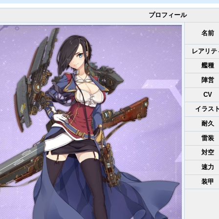
プロフィール
名前
レアリテ
艦種
陣営
CV
イラス
耐久
雷装
対空
速力
装甲