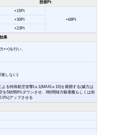
技術Pt
+15Pt
+30Pt
+68Pt
+23Pt
効果
力++)を行い、
重複しない)
特殊航空攻撃Lv.1(MAXLv.10)を展開する(威力は
空を5秒間8%ダウンさせ、8秒間味方駆逐艦もしくは前
.0%)アップさせる