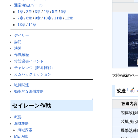
通常海域(ハード)
1章
/
2章
/
3章
/
4章
/
5章
/
6章
7章
/
8章
/
9章
/
10章
/
11章
/
12章
13章
/
14章
デイリー
委託
演習
作戦履歴
常設過去イベント
チャレンジ（限界挑戦）
カムバックミッション
大陸wikiのペ
戦闘関連
†
改造
効率的な海域攻略
↑
改造内容
セイレーン作戦
艦体改修I
概要
装填強化I
海域攻略
海域探索
爆撃熟練I
META戦