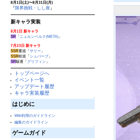
8月1日(土)〜8月31日(月)
『
限界挑戦・しし座
』
新キャラ実装
8月1日 新キャラ
SR
「
ニュルンベルク(META)
」
7月23日 新キャラ
SSR
重巡「
サリー
」
SSR
軽巡「
シュパーブ
」
SR
駆逐「
グリフィン
」
トップページへ
イベント一覧
アップデート履歴
キャラ実装履歴
↑
はじめに
Wiki利用のガイドライン
編集のガイドライン
↑
ゲームガイド