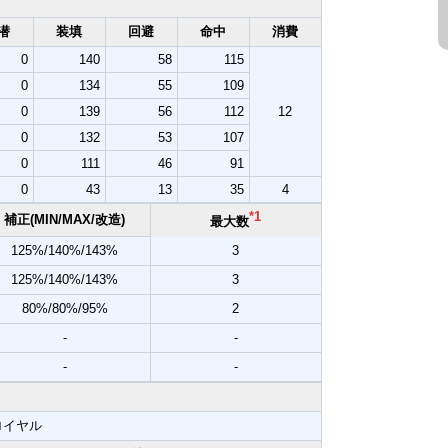
潜
装填
回避
命中
消費
0
140
58
115
0
134
55
109
0
139
56
112
12
0
132
53
107
0
111
46
91
0
43
13
35
4
*1
補正(MIN/MAX/改造)
最大数
125%/140%/143%
3
125%/140%/143%
3
80%/80%/95%
2
-
-
-
-
ロイヤル