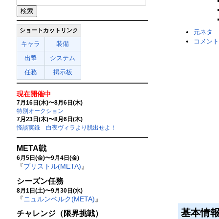
ショートカットリンク
元ネタ
コメント
キャラ
装備
出撃
システム
任務
掲示板
現在開催中
7月16日(木)〜8月6日(木)
特別オークション
7月23日(木)〜8月6日(木)
怪談実録 白夜ヴィラより脱出せよ！
META戦
6月5日(金)〜9月4日(金)
『
ブリストル(META)
』
シーズン任務
8月1日(土)〜9月30日(水)
『
ニュルンベルク(META)
』
基本情
チャレンジ（限界挑戦）