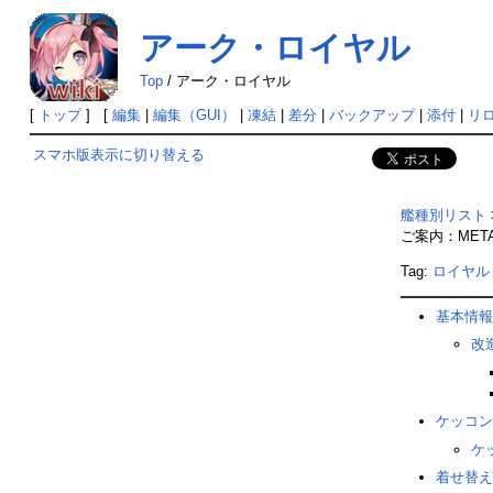
アーク・ロイヤル
Top
/
アーク・ロイヤル
[
トップ
] [
編集
|
編集（GUI）
|
凍結
|
差分
|
バックアップ
|
添付
|
リ
スマホ版表示に切り替える
艦種別リスト
ご案内：ME
Tag:
ロイヤル
基本情報
改
ケッコン
ケ
着せ替え