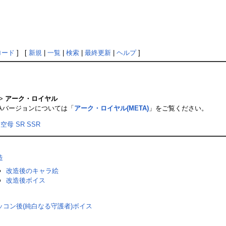
ロード
] [
新規
|
一覧
|
検索
|
最終更新
|
ヘルプ
]
>
アーク・ロイヤル
TAバージョンについては「
アーク・ロイヤル(META)
」をご覧ください。
空母
SR
SSR
造
改造後のキャラ絵
改造後ボイス
ッコン後(純白なる守護者)ボイス