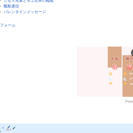
三笠大先輩と学ぶ世界の艦船
艦船通信
バレンタインメッセージ
フォーム
Powe
報
†