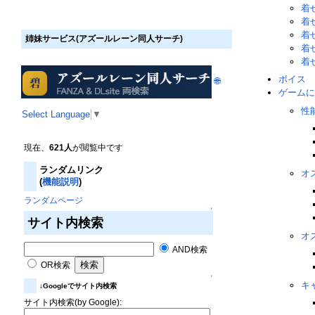
着
着
着
姉妹サービス(アズールレーン同人サーチ)
着
着
ボイス
🌐
ゲームに
性
Select Language
▼
現在、
621人
が閲覧中です
ランダムリンク
オ
(
機能説明
)
ランダムページ
↑
サイト内検索
オ
AND検索
OR検索
↑
キ
↓Googleでサイト内検索
サイト内検索(by Google):