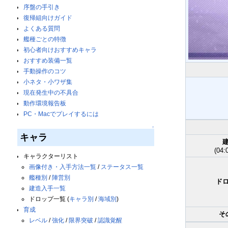
序盤の手引き
復帰組向けガイド
よくある質問
艦種ごとの特徴
初心者向けおすすめキャラ
おすすめ装備一覧
手動操作のコツ
小ネタ・小ワザ集
現在発生中の不具合
動作環境報告板
PC・Macでプレイするには
↑
キャラ
(04:
キャラクターリスト
画像付き・入手方法一覧
/
ステータス一覧
艦種別
/
陣営別
ド
建造入手一覧
ドロップ一覧 (
キャラ別
/
海域別
)
育成
そ
レベル
/
強化
/
限界突破
/
認識覚醒