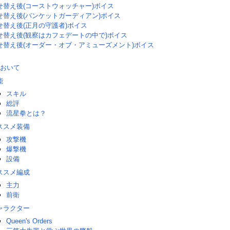
せ替え後(コーストウォッチャー)ボイス
せ替え後(バンケットガーディアン)ボイス
せ替え後(正月の守護者)ボイス
せ替え後(観察はカフェデートの中で)ボイス
せ替え後(オーダー・オブ・アミューズメント)ボイス
おいて
能
スキル
総評
流星拳とは？
ススメ装備
攻撃機
爆撃機
設備
ススメ編成
主力
前衛
ャラクター
Queen's Orders