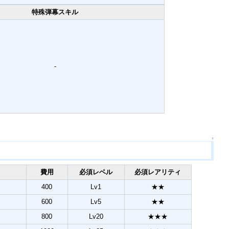
特殊弾幕スキル
-
↑
費用
必須レベル
必須レアリティ
400
Lv1
★★
600
Lv5
★★
800
Lv20
★★★