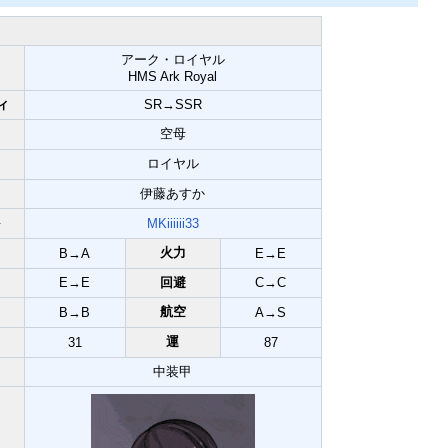
アーク・ロイヤル
HMS Ark Royal
ィ
SR→SSR
空母
ロイヤル
伊藤あすか
ト
MKiiiiii33
火力
B→A
E→E
E→E
回避
C→C
航空
B→B
A→S
運
31
87
中装甲