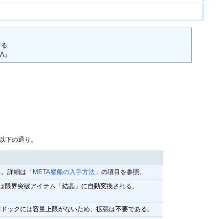
↑
る

TA』
以下の通り。
る。詳細は
「META艦船の入手方法」
の項目を参照。
合は限界突破アイテム「結晶」に自動変換される。
殊ドックには容量上限がないため、拡張は不要である。