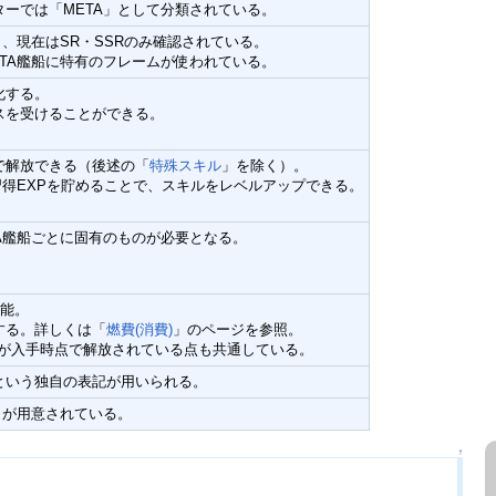
ーでは「META」として分類されている。
、現在はSR・SSRのみ確認されている。
TA艦船に特有のフレームが使われている。
化する。
スを受けることができる。
で解放できる（後述の「
特殊スキル
」を除く）。
習得EXPを貯めることで、スキルをレベルアップできる。
A艦船ごとに固有のものが必要となる。
可能。
する。詳しくは「
燃費(消費)
」のページを参照。
枠が入手時点で解放されている点も共通している。
という独自の表記が用いられる。
クが用意されている。
↑