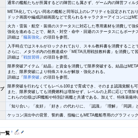
通常の艦船たちが所属するどの陣営にも属さず、ゲーム内の陣営フィルタ
META化していない同名の艦船と同等以上のレアリティを設定されており
ドック画面や編成詳細画面などで見られるキャラクターアイコンにはME
火力・雷装・航空・装填のステータスに対応した専用素材を消費して強
強化を進めることで、耐久・対空・命中・回避のステータスにもボーナ
詳細は「
艤装強化
」の項目を参照。
入手時点ではスキルがロックされており、スキル教科書を消費すること
さらに、メタラボ内の任務達成や「META汎用戦技教科書」を消費して
詳細は「
戦技習得
」の項目を参照。
限界突破アイテム「結晶」と資金を消費して限界突破する。結晶はMET
また、限界突破により特殊スキルが解放・強化される。
詳細は「
限界突破
」の項目を参照。
限界突破を行わなくてもレベル100まで育成でき、そのまま認識覚醒も
プ
また、限界突破しても消費燃料は増加せず、レベルの上昇に応じて増加
これらの仕様はUR艦船や特別計画艦と共通である。加えて、特殊装備
「知り合い」「友好」「好き」の代わりに、「認識」「理解」「同調」
ケッコン演出中の背景、誓約書、指輪にもMETA艦船専用のグラフィッ
船一覧
†