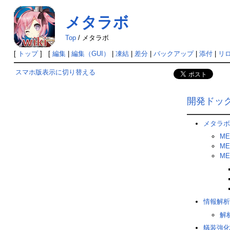
メタラボ
Top
/
メタラボ
[
トップ
] [
編集
|
編集（GUI）
|
凍結
|
差分
|
バックアップ
|
添付
|
リ
スマホ版表示に切り替える
開発ドッ
メタラボ
M
M
M
情報解析
解
艤装強化