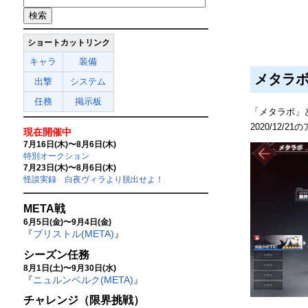
ショートカットリンク
キャラ
装備
メタラ
出撃
システム
任務
掲示板
「メタラボ」
2020/12
現在開催中
7月16日(木)〜8月6日(木)
特別オークション
7月23日(木)〜8月6日(木)
怪談実録 白夜ヴィラより脱出せよ！
META戦
6月5日(金)〜9月4日(金)
『
ブリストル(META)
』
シーズン任務
8月1日(土)〜9月30日(水)
『
ニュルンベルク(META)
』
チャレンジ（限界挑戦）