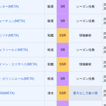
2
ンター(META)
駆逐
SR
シーズン任務
2
2
ォーチュン(META)
駆逐
SR
シーズン任務
2
2
リゾナ(META)
戦艦
SSR
情報解析
2
2
ェフィールド(META)
軽巡
SR
シーズン任務
2
2
イーン・エリザベス(META)
戦艦
SSR
情報解析
2
2
・ガリソニエール(META)
軽巡
SR
シーズン任務
2
2
556(META)
潜水
SSR
覆天せし万象の塵
2
2