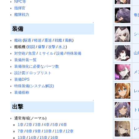
NPC等
指揮官
艦隊戦力
隼
↑
装備
シ
艦砲
(
駆逐
/
軽巡
/
重巡
/
戦艦
/
風帆
)
艦載機 (
戦闘
/
爆撃
/
攻撃
/
水上
)
山
対空砲
/
魚雷
/
ミサイル
/
設備
/
特殊装備
装備外装一覧
装備強化に必要なパーツ数
メ
設計図ドロップリスト
装備DPS
特殊装備(システム解説)
レ
装備俗称
↑
出撃
ト
通常海域(ノーマル)
1章
/
2章
/
3章
/
4章
/
5章
/
6章
レ
7章
/
8章
/
9章
/
10章
/
11章
/
12章
13章
/
14章
/
15章
/
16章