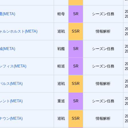
2
鷹(META)
軽母
SR
シーズン任務
2
2
ャルンホルスト(META)
巡戦
SSR
情報解析
2
2
城(META)
戦艦
SR
シーズン任務
2
2
ンフィス(META)
軽巡
SR
シーズン任務
2
2
パルス(META)
巡戦
SSR
情報解析
2
2
レント(META)
重巡
SR
シーズン任務
2
2
ナウン(META)
巡戦
SSR
情報解析
2