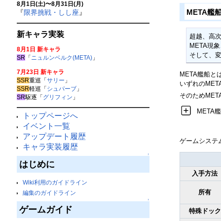
8月1日(土)〜8月31日(月)
META艦
『
限界挑戦・しし座
』
新キャラ実装
超越、高次
META現
8月1日 新キャラ
そして、変
SR
「
ニュルンベルク(META)
」
7月23日 新キャラ
META艦船と
SSR
重巡「
サリー
」
いずれのME
SSR
軽巡「
シュパーブ
」
そのためMET
SR
駆逐「
グリフィン
」
MET
トップページへ
イベント一覧
アップデート履歴
ゲームシステ
キャラ実装履歴
↑
はじめに
入手方法
Wiki利用のガイドライン
所有
編集のガイドライン
↑
ゲームガイド
特殊ドック