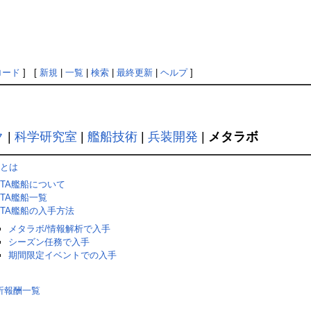
ロード
] [
新規
|
一覧
|
検索
|
最終更新
|
ヘルプ
]
ク
|
科学研究室
|
艦船技術
|
兵装開発
|
メタラボ
とは
ETA艦船について
ETA艦船一覧
ETA艦船の入手方法
メタラボ/情報解析で入手
シーズン任務で入手
期間限定イベントでの入手
析報酬一覧