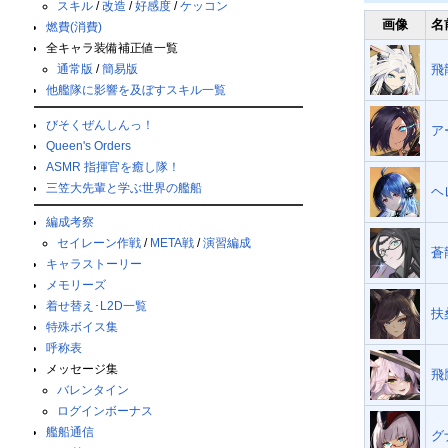
スキル
/
改造
/
好感度
/
ケッコン
画像
名
燃費(消費)
全キャラ装備補正値一覧
通常版
/
簡易版
飛
他艦隊に影響を及ぼすスキル一覧
びそくぜんしんっ！
ア
Queen's Orders
ASMR 指揮官を癒し隊！
三笠大先輩と学ぶ世界の艦船
ヘ
編成考察
セイレーン作戦
/
META戦
/
演習編成
蒼
キャラストーリー
メモリーズ
着せ替え･L2D一覧
扶
特殊ボイス集
呼称表
メッセージ集
飛
バレンタイン
ログインボーナス
艦船通信
グ