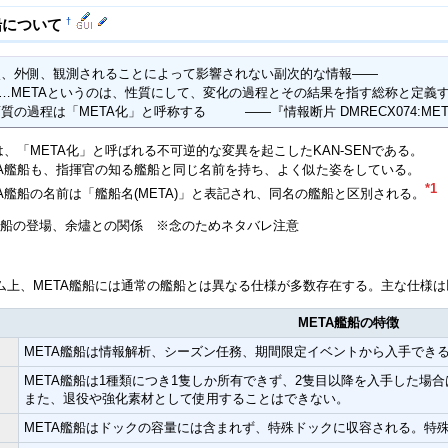
船について
†
、外側、観測されることによって影響されない副次的な情報――

象…METAというのは、性質にして、変化の過程とその結果を指す総称と定義す
質の過程は「META化」と呼称する　　　――『情報断片 DMRECX074:ME
は、「META化」と呼ばれる不可逆的な変異を起こしたKAN-SENである。
TA艦船も、指揮官の知る艦船と同じ名前を持ち、よく似た姿をしている。
*1
A艦船の名前は「艦船名(META)」と表記され、同名の艦船と区別される。
A艦船の登場、余燼との関係 ※念のためネタバレ注意
ム上、META艦船には通常の艦船とは異なる仕様が多数存在する。主な仕様は
META艦船の特徴
META艦船は情報解析、シーズン任務、期間限定イベントから入手でき
META艦船は1種類につき1隻しか所有できず、2隻目以降を入手した場
また、退役や強化素材として使用することはできない。
META艦船はドックの容量には含まれず、特殊ドックに収容される。特