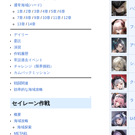
通常海域(ハード)
ハ
1章
/
2章
/
3章
/
4章
/
5章
/
6章
7章
/
8章
/
9章
/
10章
/
11章
/
12章
13章
/
14章
フ
デイリー
委託
ア
演習
作戦履歴
常設過去イベント
シ
チャレンジ（限界挑戦）
カムバックミッション
ク
戦闘関連
効率的な海域攻略
↑
ラ
セイレーン作戦
概要
U-
海域攻略
海域探索
META戦