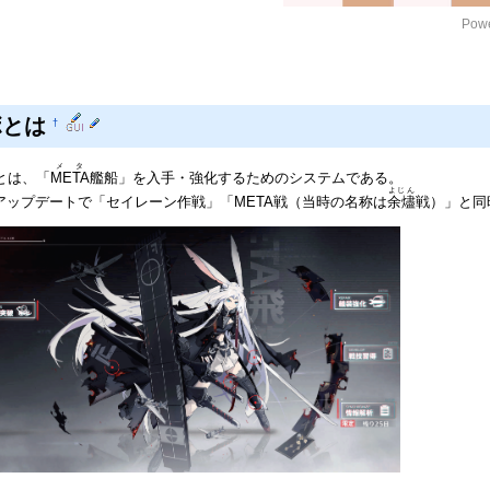
Powe
ボとは
†
メタ
とは、「
META
艦船」を入手・強化するためのシステムである。
よじん
/21のアップデートで「セイレーン作戦」「META戦（当時の名称は
余燼
戦）」と同