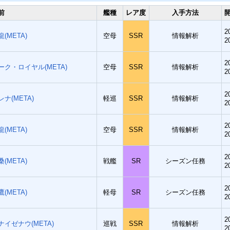
前
艦種
レア度
入手方法
2
龍(META)
空母
SSR
情報解析
2
2
ーク・ロイヤル(META)
空母
SSR
情報解析
2
2
レナ(META)
軽巡
SSR
情報解析
2
2
龍(META)
空母
SSR
情報解析
2
2
桑(META)
戦艦
SR
シーズン任務
2
2
鷹(META)
軽母
SR
シーズン任務
2
2
ナイゼナウ(META)
巡戦
SSR
情報解析
2