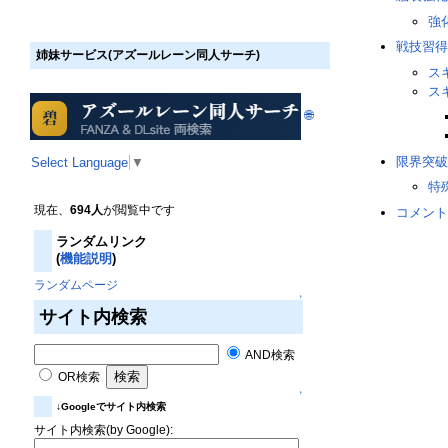
強
戦技習得
姉妹サービス(アズールレーン同人サーチ)
ス
ス
🌐
限界突破
Select Language
▼
特
現在、
694人
が閲覧中です
コメント
ランダムリンク
(
機能説明
)
ランダムページ
↑
サイト内検索
AND検索
OR検索
↑
↓Googleでサイト内検索
サイト内検索(by Google):