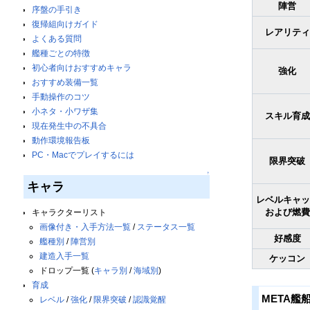
陣営
序盤の手引き
復帰組向けガイド
レアリティ
よくある質問
艦種ごとの特徴
初心者向けおすすめキャラ
強化
おすすめ装備一覧
手動操作のコツ
小ネタ・小ワザ集
スキル育成
現在発生中の不具合
動作環境報告板
PC・Macでプレイするには
限界突破
↑
キャラ
レベルキャッ
および燃費
キャラクターリスト
画像付き・入手方法一覧
/
ステータス一覧
好感度
艦種別
/
陣営別
建造入手一覧
ケッコン
ドロップ一覧 (
キャラ別
/
海域別
)
育成
META艦
レベル
/
強化
/
限界突破
/
認識覚醒