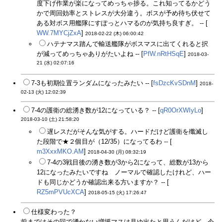
度下げ作業が楽になってめっちゃ捗る。これ知ってるかどう
かで周回効率とストレスが大分違う。ボスが予め待ち伏せて
ある対ボス用艦隊にすぽっとハマるのが気持ち良すぎ。 -- [
WW.7MYCjZxA
]
2018-02-22 (木) 06:00:42
ハテナマス踏んで輸送艦隊がボスマスに出てくれると択
が減ってめっちゃありがたいよね -- [
PfW.nRtHSqE
]
2018-03-
21 (水) 02:07:16
7-3も初期位置ランダムになったみたい -- [
fsDzcKvSDnM
]
2018-
02-13 (火) 12:02:39
7-4の護衛の総湧き数が12になっている？ -- [
qR0OrXWIyLo
]
2018-03-10 (土) 21:58:20
遅レスだがそんな気がする。ハードだけど護衛を殲滅し
た段階で★２個目が（12/35）になってるわ -- [
m3XxxMKO.AM
]
2018-04-30 (月) 08:32:19
7-4の3戦目後の湧き数が3から2になって、総数が13から
12になったみたいですね ノーマルで確認したけれど、ハー
ドも同じかどうか確認出来る方いますか？ -- [
RZ5mPVUcXCA
]
2018-05-15 (火) 17:26:47
仕様変わった？
前まではその回で湧かない増援マスは見ゆ出たと思うんだけど、今