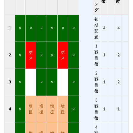
衛
衛
ン
グ
初
期
1
×
×
×
×
×
×
4
4
配
置
1
ボ
ボ
戦
2
×
×
×
×
1
2
ス
ス
目
後
2
戦
3
×
×
×
×
1
2
目
後
3
増
増
増
増
戦
4
×
×
1
1
援
援
援
援
目
後
4