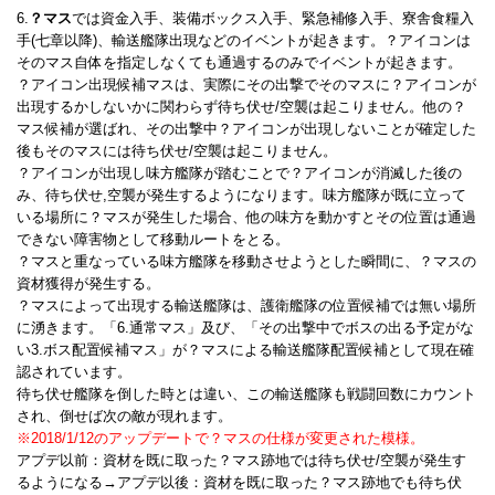
6.
？マス
では資金入手、装備ボックス入手、緊急補修入手、寮舎食糧入
手(七章以降)、輸送艦隊出現などのイベントが起きます。？アイコンは
そのマス自体を指定しなくても通過するのみでイベントが起きます。
？アイコン出現候補マスは、実際にその出撃でそのマスに？アイコンが
出現するかしないかに関わらず待ち伏せ/空襲は起こりません。他の？
マス候補が選ばれ、その出撃中？アイコンが出現しないことが確定した
後もそのマスには待ち伏せ/空襲は起こりません。
？アイコンが出現し味方艦隊が踏むことで？アイコンが消滅した後の
み、待ち伏せ,空襲が発生するようになります。味方艦隊が既に立って
いる場所に？マスが発生した場合、他の味方を動かすとその位置は通過
できない障害物として移動ルートをとる。
？マスと重なっている味方艦隊を移動させようとした瞬間に、？マスの
資材獲得が発生する。
？マスによって出現する輸送艦隊は、護衛艦隊の位置候補では無い場所
に湧きます。「6.通常マス」及び、「その出撃中でボスの出る予定がな
い3.ボス配置候補マス」が？マスによる輸送艦隊配置候補として現在確
認されています。
待ち伏せ艦隊を倒した時とは違い、この輸送艦隊も戦闘回数にカウント
され、倒せば次の敵が現れます。
※2018/1/12のアップデートで？マスの仕様が変更された模様。
アプデ以前：資材を既に取った？マス跡地では待ち伏せ/空襲が発生す
るようになる→アプデ以後：資材を既に取った？マス跡地でも待ち伏