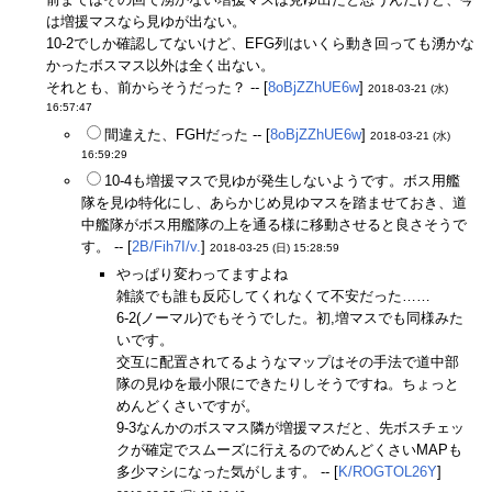
は増援マスなら見ゆが出ない。
10-2でしか確認してないけど、EFG列はいくら動き回っても湧かな
かったボスマス以外は全く出ない。
それとも、前からそうだった？ -- [
8oBjZZhUE6w
]
2018-03-21 (水)
16:57:47
間違えた、FGHだった -- [
8oBjZZhUE6w
]
2018-03-21 (水)
16:59:29
10-4も増援マスで見ゆが発生しないようです。ボス用艦
隊を見ゆ特化にし、あらかじめ見ゆマスを踏ませておき、道
中艦隊がボス用艦隊の上を通る様に移動させると良さそうで
す。 -- [
2B/Fih7I/v.
]
2018-03-25 (日) 15:28:59
やっぱり変わってますよね
雑談でも誰も反応してくれなくて不安だった……
6-2(ノーマル)でもそうでした。初,増マスでも同様みた
いです。
交互に配置されてるようなマップはその手法で道中部
隊の見ゆを最小限にできたりしそうですね。ちょっと
めんどくさいですが。
9-3なんかのボスマス隣が増援マスだと、先ボスチェッ
クが確定でスムーズに行えるのでめんどくさいMAPも
多少マシになった気がします。 -- [
K/ROGTOL26Y
]