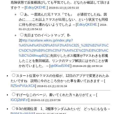
危険状態で反復横跳びしても平気でした。どなたか確認して頂けま
すか？ -- [
EdkiyQKEHE.
]
2018-01-13 (土) 20:51:10
あ。一度踏んだ元？マス『でも』 が適切でしたね。因
みに……これ以上？マスが出現しない、という状況でも同様
に待ち伏せに遭わないようでしたよ -- [
EdkiyQKEHE.
]
2018-
01-13 (土) 20:54:12
先日までのイベントマップ、B-
2(
http://azurlane.wikiru.jp/index.php?
%A5%A4%A5%D9%A5%F3%A5%C825_%282%B2%F3%C
C%DC%29%B9%C8%C0%F7%A4%CE%CD%E8%CB%AC
%BC%D4#mapB2)
に先回りしたボス艦隊が?マスわきを邪魔
したことを数回確認。リンクのマップ解説にはそのことが書
かれていました。 -- [
qtr0KedSXhE
]
2018-04-20 (金) 18:50:14
スタート位置や？マスの仕様が、12日のアプデで変更されたみ
たいですね 説明に今のところ分かった事を書いておきます -- [
RZ5mPVUcXCA
]
2018-01-13 (土) 22:31:34
すげーなこのページ。書いてくれた方々ありがてぇ -- [
lGClj2bNFzI
]
2018-01-13 (土) 23:07:59
9-3の初期位置 1、2艦隊ランダムみたいだ どっちにもなる --
[
NXMJkxWjAfA
]