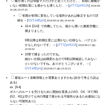
敵が湧くのは増援マスだけかと思ってたけど。、初期に敵艦が
いない初期位置にも後からも湧くんだ… -- [
pTT7ZpVfUJA
]
2018-08-
16 (木) 16:37:25
初期が初増に変化している場所があれば修正するので詳
細を -- [
l1V3.k8Ep/s
]
2018-08-16 (木) 16:44:46
10-4【G4】で待機してたら、後から湧いた敵航空艦に
捕まりました。
9章以降は初期位置には湧かない仕様なら、バグとか
かもしれないです。 -- [
pTT7ZpVfUJA
]
2018-08-17 (金)
15:00:02
10章で捕まったのですね。
細かい仕様は結構変わるので9章以降確認してみない
といけないですね。ありがとうございます。 -- [
l1V3.k8Ep/s
]
2018-08-17 (金) 15:20:21
最短ルート攻略情報とか需要ありますかね (自分で考えろ説は
ある)
ex. [9-4]
ボスへのルートを空けるために開始位置真上のA3、G4、I4で3戦
(G2、H2は空けてもI4の増援で塞がれる可能性があるため最短にな
らない可能性あり)。