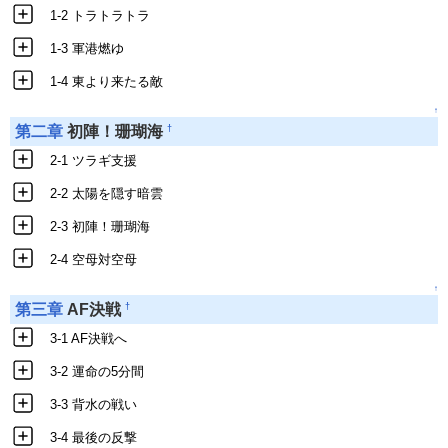
1-2 トラトラトラ
1-3 軍港燃ゆ
1-4 東より来たる敵
↑
†
第二章
初陣！珊瑚海
2-1 ツラギ支援
2-2 太陽を隠す暗雲
2-3 初陣！珊瑚海
2-4 空母対空母
↑
†
第三章
AF決戦
3-1 AF決戦へ
3-2 運命の5分間
3-3 背水の戦い
3-4 最後の反撃