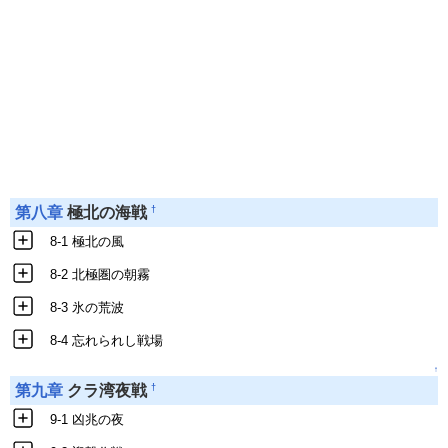
†
第八章
極北の海戦
8-1 極北の風
8-2 北極圏の朝霧
8-3 氷の荒波
8-4 忘れられし戦場
↑
†
第九章
クラ湾夜戦
9-1 凶兆の夜