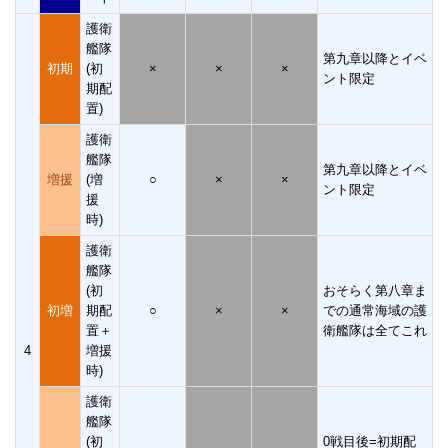
護衛
艦隊
第九章以降とイベ
初期
(初
×
×
×
ント限定
期配
置)
護衛
艦隊
第九章以降とイベ
増援
(増
○
×
×
ント限定
援
時)
護衛
艦隊
(初
おそらく第八章ま
初増
期配
○
×
×
での通常海域の護
置＋
衛艦隊は全てこれ
4
増援
時)
護衛
艦隊
(初
0戦目後=初期配