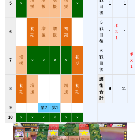
増
増
増
増
戦
5
×
×
1
1
援
援
援
援
目
後
5
ボ
初
増
増
初
戦
6
1
ス
1
期
援
援
期
目
1
後
6
ボ
増
初
戦
7
×
×
×
×
ス
援
期
目
1
後
護
初
増
増
初
衛
8
9
11
期
援
援
期
合
計
9
第2
第1
10
×
×
×
×
×
×