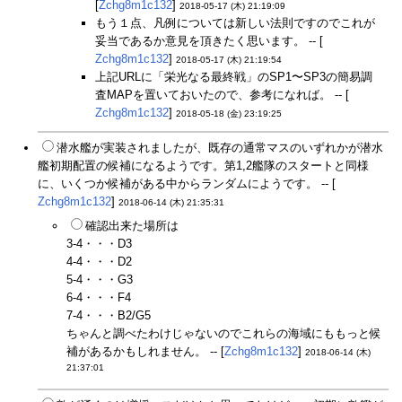
[
Zchg8m1c132
]
2018-05-17 (木) 21:19:09
もう１点、凡例については新しい法則ですのでこれが
妥当であるか意見を頂きたく思います。 -- [
Zchg8m1c132
]
2018-05-17 (木) 21:19:54
上記URLに「栄光なる最終戦」のSP1〜SP3の簡易調
査MAPを置いておいたので、参考になれば。 -- [
Zchg8m1c132
]
2018-05-18 (金) 23:19:25
潜水艦が実装されましたが、既存の通常マスのいずれかが潜水
艦初期配置の候補になるようです。第1,2艦隊のスタートと同様
に、いくつか候補がある中からランダムにようです。 -- [
Zchg8m1c132
]
2018-06-14 (木) 21:35:31
確認出来た場所は
3-4・・・D3
4-4・・・D2
5-4・・・G3
6-4・・・F4
7-4・・・B2/G5
ちゃんと調べたわけじゃないのでこれらの海域にももっと候
補があるかもしれません。 -- [
Zchg8m1c132
]
2018-06-14 (木)
21:37:01