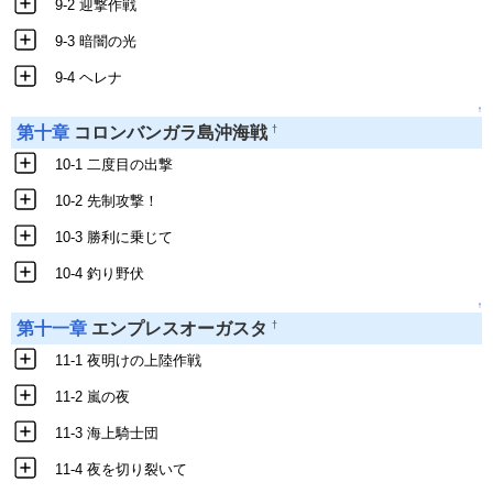
9-2 迎撃作戦
9-3 暗闇の光
9-4 ヘレナ
↑
†
第十章
コロンバンガラ島沖海戦
10-1 二度目の出撃
10-2 先制攻撃！
10-3 勝利に乗じて
10-4 釣り野伏
↑
†
第十一章
エンプレスオーガスタ
11-1 夜明けの上陸作戦
11-2 嵐の夜
11-3 海上騎士団
11-4 夜を切り裂いて