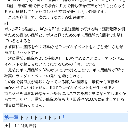
F6)は、最短距離で行ける場合に片方で待ち伏せ/空襲が発生したらもう
片方に移動してもまだ待ち伏せ/空襲が発生しない距離です。
これを利用して、次のようなことが出来ます。
例
ボスがB2に発生し、A6からB3まで最短距離で行ける時：護衛艦隊を倒
すための露払い艦隊と、ボスと戦うためのボス用艦隊の2艦隊で出撃し
ているとすると
まず露払い艦隊をA6に移動させランダムイベントをわざと発生させ脅
威度をリセットする
→次に露払い艦隊をB3に移動させ、B3を埋めることによってランダム
イベントが起こらないようにするための「橋」にする
→最後にボス用艦隊をB2のボスにぶつけることで、ボス用艦隊がB3で
確実にランダムイベントの発生を避けられる。
この例で脅威度が危険になっている露払い艦隊を、最初から直接B3に
向かわせてはいけません。B3でランダムイベントを発生させると、
待ち伏せを回避出来なかった場合にボスマスを塞ぐ事になってしまうか
らです。ただし、露払い艦隊の待ち伏せ回避率が100%に到達している
場合は問題ありません。
↑
†
第一章
トラ！トラ！トラ！
1-1 近海演習