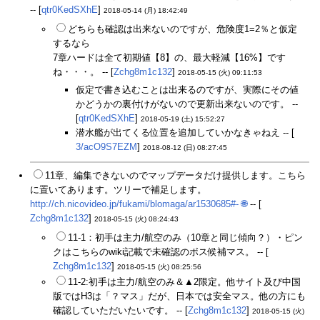
-- [
qtr0KedSXhE
]
2018-05-14 (月) 18:42:49
どちらも確認は出来ないのですが、危険度1=2％と仮定
するなら
7章ハードは全て初期値【8】の、最大軽減【16%】です
ね・・・。 -- [
Zchg8m1c132
]
2018-05-15 (火) 09:11:53
仮定で書き込むことは出来るのですが、実際にその値
かどうかの裏付けがないので更新出来ないのです。 --
[
qtr0KedSXhE
]
2018-05-19 (土) 15:52:27
潜水艦が出てくる位置を追加していかなきゃねえ -- [
3/acO9S7EZM
]
2018-08-12 (日) 08:27:45
11章、編集できないのでマップデータだけ提供します。こちら
に置いてあります。ツリーで補足します。
http://ch.nicovideo.jp/fukami/blomaga/ar1530685#-
🌐
-- [
Zchg8m1c132
]
2018-05-15 (火) 08:24:43
11-1：初手は主力/航空のみ（10章と同じ傾向？）・ピン
クはこちらのwiki記載で未確認のボス候補マス。 -- [
Zchg8m1c132
]
2018-05-15 (火) 08:25:56
11-2:初手は主力/航空のみ＆▲2限定。他サイト及び中国
版ではH3は「？マス」だが、日本では安全マス。他の方にも
確認していただいたいです。 -- [
Zchg8m1c132
]
2018-05-15 (火)