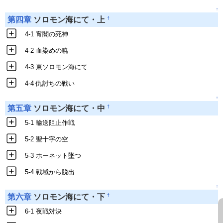
↑
†
第四章
ソロモン海にて・上
4-1 宵闇の死神
4-2 血染めの暁
4-3 東ソロモン海にて
4-4 仇討ちの戦い
↑
†
第五章
ソロモン海にて・中
5-1 輸送阻止作戦
5-2 聖十字の空
5-3 ホーネット墜つ
5-4 戦域から脱出
↑
†
第六章
ソロモン海にて・下
6-1 夜戦対決