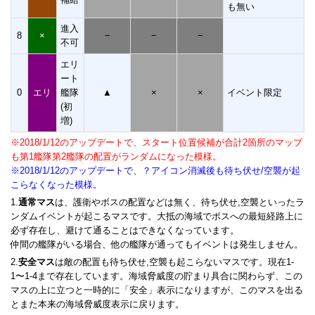
も無い
進入
8
×
−
−
−
不可
エリ
ート
0
エリ
艦隊
▲
×
×
イベント限定
(初
増)
※2018/1/12のアップデートで、スタート位置候補が合計2箇所のマップ
も第1艦隊第2艦隊の配置がランダムになった模様。
※2018/1/12のアップデートで、？アイコン消滅後も待ち伏せ/空襲が起
こらなくなった模様。
1.
通常マス
は、護衛やボスの配置などは無く、待ち伏せ,空襲といったラ
ンダムイベントが起こるマスです。大抵の海域でボスへの最短経路上に
必ず存在し、避けて通ることはできなくなっています。
仲間の艦隊がいる場合、他の艦隊が通ってもイベントは発生しません。
2.
安全マス
は敵の配置も待ち伏せ,空襲も起こらないマスです。現在1-
1〜1-4まで存在しています。海域脅威度の貯まり具合に関わらず、この
マスの上に立つと一時的に「安全」表示になりますが、このマスを出る
とまた本来の海域脅威度表示に戻ります。