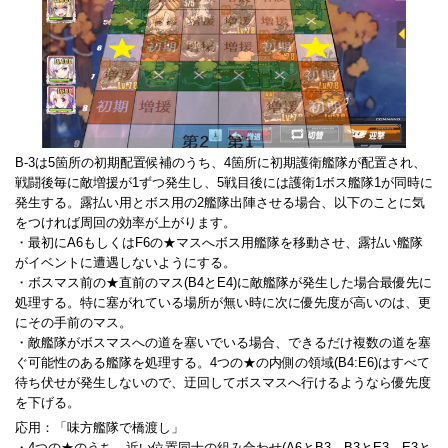
B-3は5箇所の初期配置候補のうち、4箇所に初期護衛艦隊が配置され、
戦闘後毎に敵増援が1ずつ発生し、5戦目後には護衛1ボス艦隊1が同時に
発生する。露払い用とボス用の2艦隊出陣させる場合、以下のことに気
をつければ周回の効率が上がります。
・最初にA6もしくはF6の★マスへボス用艦隊を移動させ、露払い艦隊
がイベントに遭遇しないようにする。
・ボスマス前の★直前のマス(B4とE4)に敵艦隊が発生した場合最優先に
処理する。特に塞がれている場所が無い時に次に優先度が高いのは、更
にその手前のマス。
・敵艦隊がボスマスへの道を塞いでいる場合、できるだけ複数の道を塞
ぐ可能性のある艦隊を処理する。4つの★の内側の領域(B4:E6)はすべて
待ち伏せが発生しないので、迂回してボスマスへ行けるようなら優先度
を下げる。
応用：「味方艦隊で橋渡し」
・4つの★のうち、近い位置同士の組み合わせ(A6とB3、B3とE3、E3と