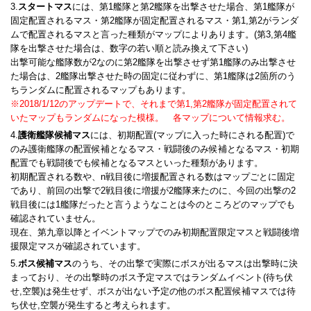
3.
スタートマス
には、第1艦隊と第2艦隊を出撃させた場合、第1艦隊が
固定配置されるマス・第2艦隊が固定配置されるマス・第1,第2がランダ
ムで配置されるマスと言った種類がマップによりあります。(第3,第4艦
隊を出撃させた場合は、数字の若い順と読み換えて下さい)
出撃可能な艦隊数が2なのに第2艦隊を出撃させず第1艦隊のみ出撃させ
た場合は、2艦隊出撃させた時の固定に従わずに、第1艦隊は2箇所のう
ちランダムに配置されるマップもあります。
※2018/1/12のアップデートで、それまで第1,第2艦隊が固定配置されて
いたマップもランダムになった模様。 各マップについて情報求む。
4.
護衛艦隊候補マス
には、初期配置(マップに入った時にされる配置)で
のみ護衛艦隊の配置候補となるマス・戦闘後のみ候補となるマス・初期
配置でも戦闘後でも候補となるマスといった種類があります。
初期配置される数や、n戦目後に増援配置される数はマップごとに固定
であり、前回の出撃で2戦目後に増援が2艦隊来たのに、今回の出撃の2
戦目後には1艦隊だったと言うようなことは今のところどのマップでも
確認されていません。
現在、第九章以降とイベントマップでのみ初期配置限定マスと戦闘後増
援限定マスが確認されています。
5.
ボス候補マス
のうち、その出撃で実際にボスが出るマスは出撃時に決
まっており、その出撃時のボス予定マスではランダムイベント(待ち伏
せ,空襲)は発生せず、ボスが出ない予定の他のボス配置候補マスでは待
ち伏せ,空襲が発生すると考えられます。