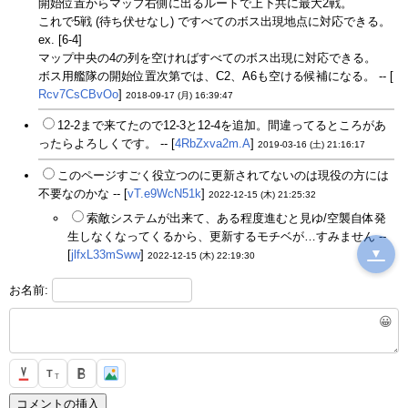
開始位置からマップ右側に出るルートで上下共に最大2戦。
これで5戦 (待ち伏せなし) ですべてのボス出現地点に対応できる。
ex. [6-4]
マップ中央の4の列を空ければすべてのボス出現に対応できる。
ボス用艦隊の開始位置次第では、C2、A6も空ける候補になる。 -- [
Rcv7CsCBvOo
]
2018-09-17 (月) 16:39:47
12-2まで来てたので12-3と12-4を追加。間違ってるところがあ
ったらよろしくです。 -- [
4RbZxva2m.A
]
2019-03-16 (土) 21:16:17
このページすごく役立つのに更新されてないのは現役の方には
不要なのかな -- [
vT.e9WcN51k
]
2022-12-15 (木) 21:25:32
索敵システムが出来て、ある程度進むと見ゆ/空襲自体発
生しなくなってくるから、更新するモチベが…すみません --
▼
[
jlfxL33mSww
]
2022-12-15 (木) 22:19:30
お名前:
😀
T
T