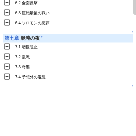
6-2 全面反撃
6-3 巨砲最後の戦い
6-4 ソロモンの悪夢
↑
†
第七章
混沌の夜
7-1 増援阻止
7-2 乱戦
7-3 奇襲
7-4 予想外の混乱
↑