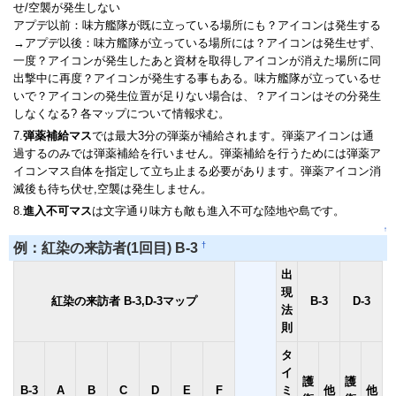
せ/空襲が発生しない
アプデ以前：味方艦隊が既に立っている場所にも？アイコンは発生する
→アプデ以後：味方艦隊が立っている場所には？アイコンは発生せず、
一度？アイコンが発生したあと資材を取得しアイコンが消えた場所に同
出撃中に再度？アイコンが発生する事もある。味方艦隊が立っているせ
いで？アイコンの発生位置が足りない場合は、？アイコンはその分発生
しなくなる? 各マップについて情報求む。
7.
弾薬補給マス
では最大3分の弾薬が補給されます。弾薬アイコンは通
過するのみでは弾薬補給を行いません。弾薬補給を行うためには弾薬ア
イコンマス自体を指定して立ち止まる必要があります。弾薬アイコン消
滅後も待ち伏せ,空襲は発生しません。
8.
進入不可マス
は文字通り味方も敵も進入不可な陸地や島です。
↑
†
例：紅染の来訪者(1回目) B-3
出
現
紅染の来訪者 B-3,D-3マップ
B-3
D-3
法
則
タ
イ
護
護
B-3
A
B
C
D
E
F
ミ
他
他