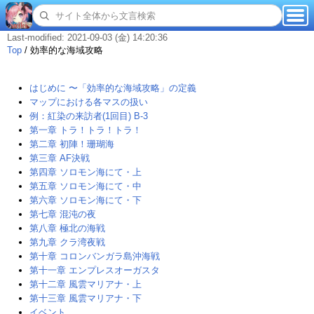
Last-modified: 2021-09-03 (金) 14:20:36
Top
/
効率的な海域攻略
はじめに 〜「効率的な海域攻略」の定義
マップにおける各マスの扱い
例：紅染の来訪者(1回目) B-3
第一章 トラ！トラ！トラ！
第二章 初陣！珊瑚海
第三章 AF決戦
第四章 ソロモン海にて・上
第五章 ソロモン海にて・中
第六章 ソロモン海にて・下
第七章 混沌の夜
第八章 極北の海戦
第九章 クラ湾夜戦
第十章 コロンバンガラ島沖海戦
第十一章 エンプレスオーガスタ
第十二章 風雲マリアナ・上
第十三章 風雲マリアナ・下
イベント