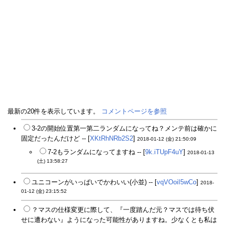
最新の20件を表示しています。
コメントページを参照
3-2の開始位置第一第二ランダムになってね？メンテ前は確かに
固定だったんだけど -- [
XKtRhNRb2S2
]
2018-01-12 (金) 21:50:09
7-2もランダムになってますね -- [
9k.iTUpF4uY
]
2018-01-13
(土) 13:58:27
ユニコーンがいっぱいでかわいい(小並) -- [
vqVOoiI5wCo
]
2018-
01-12 (金) 23:15:52
？マスの仕様変更に際して、『一度踏んだ元？マスでは待ち伏
せに遭わない』ようになった可能性がありますね。少なくとも私は