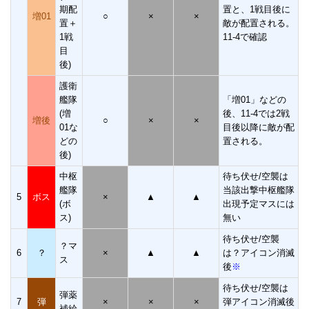
期配
置と、1戦目後に
増01
○
×
×
置＋
敵が配置される。
1戦
11-4で確認
目
後)
護衛
艦隊
「増01」などの
(増
後、11-4では2戦
増後
○
×
×
01な
目後以降に敵が配
どの
置される。
後)
中枢
待ち伏せ/空襲は
艦隊
当該出撃中枢艦隊
5
ボス
×
▲
▲
(ボ
出現予定マスには
ス)
無い
待ち伏せ/空襲
？マ
6
？
×
▲
▲
は？アイコン消滅
ス
後
※
待ち伏せ/空襲は
弾薬
7
弾
×
×
×
弾アイコン消滅後
補給