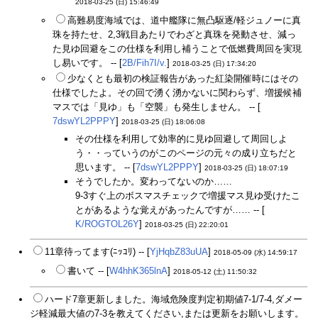
2018-03-25 (日) 15:46:49
高難易度海域では、道中艦隊に無凸駆逐/軽ジュノーに真
珠を持たせ、2,3戦目あたりでわざと真珠を発動させ、減っ
た見ゆ回避をこの仕様を利用し補うことで低燃費周回を実現
し易いです。 -- [
2B/Fih7I/v.
]
2018-03-25 (日) 17:34:20
少なくとも最初の検証報告があった紅染開催時にはその
仕様でしたよ。その回で湧く湧かないに関わらず、増援候補
マスでは「見ゆ」も「空襲」も発生しません。 -- [
7dswYL2PPPY
]
2018-03-25 (日) 18:06:08
その仕様を利用して効率的に見ゆ回避して周回しよ
う・・っていうのがこのページの元々の成り立ちだと
思います。 -- [
7dswYL2PPPY
]
2018-03-25 (日) 18:07:19
そうでしたか。変わってないのか……
9-3すぐ上のボスマスチェックで増援マス見ゆ受けたこ
とがあるような覚えがあったんですが…… -- [
K/ROGTOL26Y
]
2018-03-25 (日) 22:20:01
11章待ってます(ﾆｯｺﾘ) -- [
YjHqbZ83uUA
]
2018-05-09 (水) 14:59:17
書いて -- [
W4hhK365lnA
]
2018-05-12 (土) 11:50:32
ハード7章更新しました。海域危険度判定初期値7-1/7-4,ダメー
ジ軽減最大値の7-3を教えてください,または更新をお願いします。