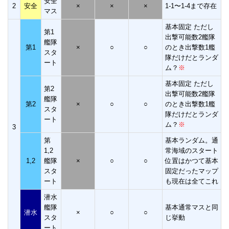
安全
2
安全
×
×
×
1-1〜1-4まで存在
マス
基本固定 ただし
第1
出撃可能数2艦隊
艦隊
第1
×
○
○
のとき出撃数1艦
スタ
隊だけだとランダ
ート
ム？
※
基本固定 ただし
第2
出撃可能数2艦隊
艦隊
第2
×
○
○
のとき出撃数1艦
スタ
隊だけだとランダ
ート
ム？
※
3
第
基本ランダム。通
1,2
常海域のスタート
1,2
艦隊
×
○
○
位置はかつて基本
スタ
固定だったマップ
ート
も現在は全てこれ
潜水
艦隊
基本通常マスと同
潜水
×
○
○
スタ
じ挙動
ート