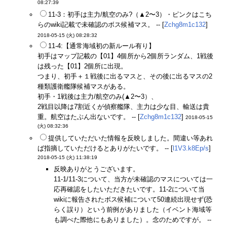
08:27:39
11-3：初手は主力/航空のみ?（▲2〜3）・ピンクはこち
らのwiki記載で未確認のボス候補マス。 -- [
Zchg8m1c132
]
2018-05-15 (火) 08:28:32
11-4:【通常海域初の新ルール有り】
初手はマップ記載の【01】4個所から2個所ランダム、1戦後
は残った【01】2個所に出現。
つまり、初手＋１戦後に出るマスと、その後に出るマスの2
種類護衛艦隊候補マスがある。
初手・1戦後は主力/航空のみ(▲2〜3）、
2戦目以降は7割近くが偵察艦隊、主力は少な目、輸送は貴
重。航空はたぶん出ないです。 -- [
Zchg8m1c132
]
2018-05-15
(火) 08:32:36
提供していただいた情報を反映しました。間違い等あれ
ば指摘していただけるとありがたいです。 -- [
l1V3.k8Ep/s
]
2018-05-15 (火) 11:38:19
反映ありがとうございます。
11-1/11-3について、当方が未確認のマスについては一
応再確認をしたいただきたいです。11-2について当
wikiに報告されたボス候補について50連続出現せず(恐
らく誤り）という前例がありました（イベント海域等
も調べた際他にもありました）。念のためですが。 --