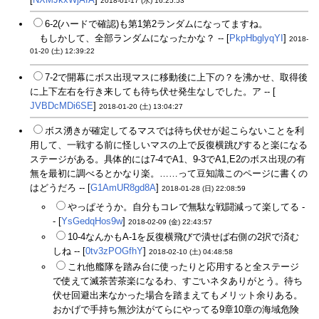
2018-01-17 (水) 16:25:53
6-2(ハードで確認)も第1第2ランダムになってますね。
もしかして、全部ランダムになったかな？ -- [
PkpHbglyqYI
]
2018-
01-20 (土) 12:39:22
7-2で開幕にボス出現マスに移動後に上下の？を沸かせ、取得後
に上下左右を行き来しても待ち伏せ発生なしでした。ア -- [
JVBDcMDi6SE
]
2018-01-20 (土) 13:04:27
ボス湧きが確定してるマスでは待ち伏せが起こらないことを利
用して、一戦する前に怪しいマスの上で反復横跳びすると楽になる
ステージがある。具体的には7-4でA1、9-3でA1,E2のボス出現の有
無を最初に調べるとかなり楽。……って豆知識このページに書くの
はどうだろ -- [
G1AmUR8gd8A
]
2018-01-28 (日) 22:08:59
やっぱそうか。自分もコレで無駄な戦闘減って楽してる -
- [
YsGedqHos9w
]
2018-02-09 (金) 22:43:57
10-4なんかもA-1を反復横飛びで潰せば右側の2択で済む
しね -- [
0tv3zPOGfhY
]
2018-02-10 (土) 04:48:58
これ他艦隊を踏み台に使ったりと応用すると全ステージ
で使えて滅茶苦茶楽になるわ、すごいネタありがとう。待ち
伏せ回避出来なかった場合を踏まえてもメリット余りある。
おかげで手持ち無沙汰がてらにやってる9章10章の海域危険