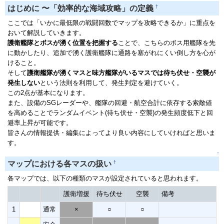
†
はじめに 〜「効率的な海域攻略」の定義
ここでは「いかに最低限の戦闘回数でマップを攻略できるか」に重点を
おいて解説していきます。
護衛艦隊とボスが湧く位置を把握する
ことで、こちらのボス用艦隊を先
に動かしたり、追加で湧く護衛艦隊に通路を塞がれにくい倒し方を心が
けること。
そして
護衛艦隊が湧くマスと味方艦隊がいるマスでは待ち伏せ・空襲が
発生しない
という法則を利用して、発生判定を避けていく。
この2点が基本になります。
また、設備のSGレーダーや、艦隊の回避・航空合計に依存する索敵値
を高めることでランダムイベント(待ち伏せ・空襲)の発生頻度低下と回
避率上昇が可能です。
皆さんの情報提供・編集によってより良い内容にしていければと思いま
す。
↑
†
マップにおける各マスの扱い
各マップでは、以下の種類のマスが設定されていると思われます。
護衛増援
待ち伏せ
空襲
備考
1
通常
×
○
○