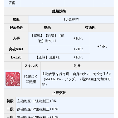
設備
-
-
-
艦船技術
艦級
T3 金剛型
解放条件
効果
技術Pt
【巡戦】【戦艦】【航
入手
+10Pt
戦】耐久+1
+47Pt
突破MAX
-
+21Pt
Lv.120
【巡戦】回避+1
+16Pt
スキル名
効果
主砲攻撃を行う度、自身の火力、対空が1.5％
暁光煌く
（MAX6.0％）アップ。（最大4回まで加算可
武勲艦
能）
上限突破
初段
主砲砲座+1/主砲補正+5%
二段
副砲砲座+2/主砲補正+10%
三段
主砲砲座+1/主砲補正+15%