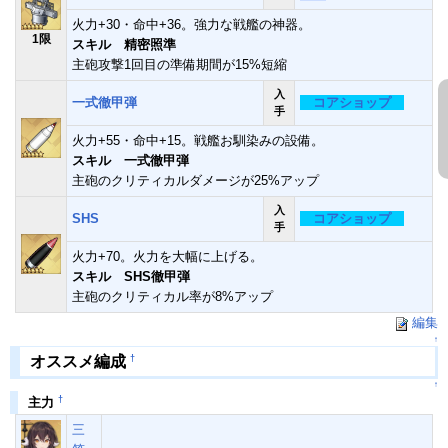
火力+30・命中+36。強力な戦艦の神器。
1限
スキル 精密照準
主砲攻撃1回目の準備期間が15%短縮
入
一式徹甲弾
コアショップ
手
火力+55・命中+15。戦艦お馴染みの設備。
スキル 一式徹甲弾
主砲のクリティカルダメージが25%アップ
入
SHS
コアショップ
手
火力+70。火力を大幅に上げる。
スキル SHS徹甲弾
主砲のクリティカル率が8%アップ
編集
↑
†
オススメ編成
↑
†
主力
三