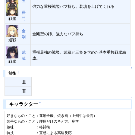
笠
強力な重桜戦艦バフ持ち。装填を上げてくれる
長
戦艦
門
金
金剛型の姉。強力なバフ持ち
剛
巡戦
武
重桜最強の戦艦。武蔵と三笠を含めた基本重桜戦艦編
蔵
成。
戦艦
↑
†
前衛
[[]]
[[]]
↑
†
キャラクター
好きなもの・こと：運動全般、焼き肉（上州牛は最高）

苦手なもの・こと：理屈だけの考え方、座学

趣味　　　　　　：格闘術

特技　　　　　　：直感による高速反応