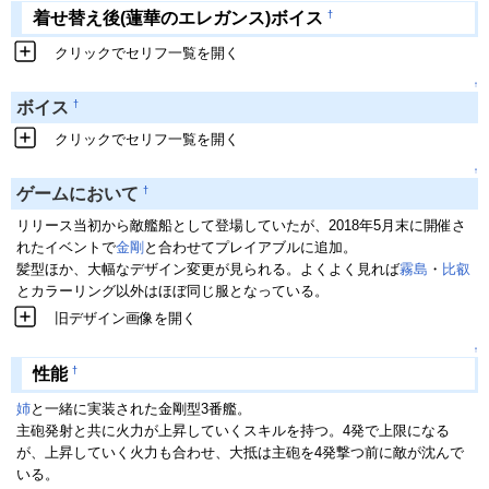
†
着せ替え後(蓮華のエレガンス)ボイス
クリックでセリフ一覧を開く
↑
†
ボイス
クリックでセリフ一覧を開く
↑
†
ゲームにおいて
リリース当初から敵艦船として登場していたが、2018年5月末に開催さ
れたイベントで
金剛
と合わせてプレイアブルに追加。
髪型ほか、大幅なデザイン変更が見られる。よくよく見れば
霧島
・
比叡
とカラーリング以外はほぼ同じ服となっている。
旧デザイン画像を開く
↑
†
性能
姉
と一緒に実装された金剛型3番艦。
主砲発射と共に火力が上昇していくスキルを持つ。4発で上限になる
が、上昇していく火力も合わせ、大抵は主砲を4発撃つ前に敵が沈んで
いる。