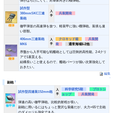
弾がばらけにくく、対単体向きの榴弾砲。
試作型
入
380mmSKC三連
兵装開発
手
装砲
榴弾
徹甲弾並の高速弾を放つ、軽装甲に強い榴弾砲。装填も速
い部類。
406mm三連装砲
クロキッド箱
兵装開
入
MK6
手
発
通常海域6-2他
序盤から入手可能な戦艦砲としては圧倒的高性能。2-4クリ
アで1基貰える。
榴弾
結構長いこと使えるので、艦砲パーツが揃い次第強化して
おきたい。
編集
↑
†
副砲
科学研究5期
プロトシ
入
試作型四連装152mm砲
手
ョップ
兵装開発
弾速の高い徹甲弾砲。比較的射程が長い。
徹甲弾
副砲に用いるにはちょっと贅沢な装備だが、火力+65で主砲
のダメージも強化できる。