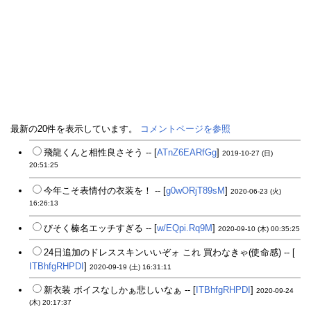
最新の20件を表示しています。
コメントページを参照
飛龍くんと相性良さそう -- [
ATnZ6EARfGg
]
2019-10-27 (日)
20:51:25
今年こそ表情付の衣装を！ -- [
g0wORjT89sM
]
2020-06-23 (火)
16:26:13
びそく榛名エッチすぎる -- [
w/EQpi.Rq9M
]
2020-09-10 (木) 00:35:25
24日追加のドレススキンいいぞォ これ 買わなきゃ(使命感) -- [
ITBhfgRHPDI
]
2020-09-19 (土) 16:31:11
新衣装 ボイスなしかぁ悲しいなぁ -- [
ITBhfgRHPDI
]
2020-09-24
(木) 20:17:37