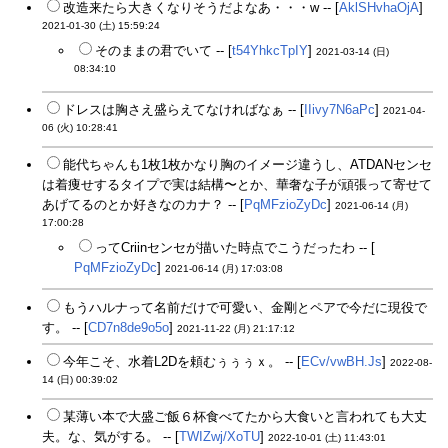
改造来たら大きくなりそうだよなあ・・・w -- [
AklSHvhaOjA
]
2021-01-30 (土) 15:59:24
そのままの君でいて -- [
t54YhkcTpIY
]
2021-03-14 (日)
08:34:10
ドレスは胸さえ盛らえてなければなぁ -- [
IIivy7N6aPc
]
2021-04-
06 (火) 10:28:41
能代ちゃんも1枚1枚かなり胸のイメージ違うし、ATDANセンセ
は着痩せするタイプで実は結構〜とか、華奢な子が頑張って寄せて
あげてるのとか好きなのカナ？ -- [
PqMFzioZyDc
]
2021-06-14 (月)
17:00:28
ってCriinセンセが描いた時点でこうだったわ -- [
PqMFzioZyDc
]
2021-06-14 (月) 17:03:08
もうハルナって名前だけで可愛い、金剛とペアで今だに現役で
す。 -- [
CD7n8de9o5o
]
2021-11-22 (月) 21:17:12
今年こそ、水着L2Dを頼むぅぅぅｘ。 -- [
ECv/vwBH.Js
]
2022-08-
14 (日) 00:39:02
某薄い本で大盛ご飯６杯食べてたから大食いと言われても大丈
夫。な、気がする。 -- [
TWIZwj/XoTU
]
2022-10-01 (土) 11:43:01