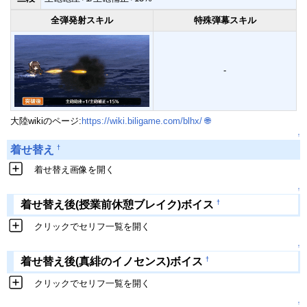
全弾発射スキル
特殊弾幕スキル
-
大陸wikiのページ:
https://wiki.biligame.com/blhx/
🌐
↑
†
着せ替え
着せ替え画像を開く
↑
†
着せ替え後(授業前休憩ブレイク)ボイス
クリックでセリフ一覧を開く
↑
†
着せ替え後(真緋のイノセンス)ボイス
クリックでセリフ一覧を開く
↑