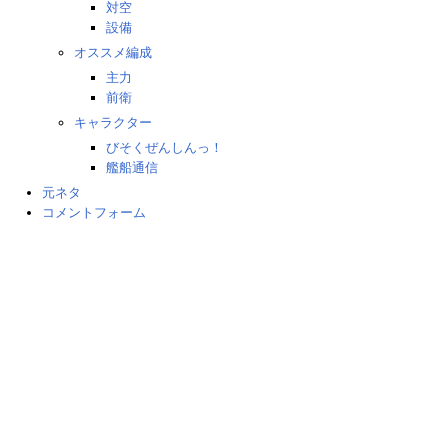
対空
設備
オススメ編成
主力
前衛
キャラクター
びそくぜんしんっ！
艦船通信
元ネタ
コメントフォーム