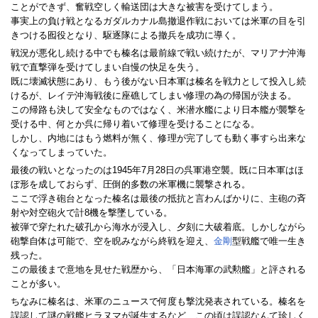
ことができず、奮戦空しく輸送団は大きな被害を受けてしまう。
事実上の負け戦となるガダルカナル島撤退作戦においては米軍の目を引
きつける囮役となり、駆逐隊による撤兵を成功に導く。
戦況が悪化し続ける中でも榛名は最前線で戦い続けたが、マリアナ沖海
戦で直撃弾を受けてしまい自慢の快足を失う。
既に壊滅状態にあり、もう後がない日本軍は榛名を戦力として投入し続
けるが、レイテ沖海戦後に座礁してしまい修理の為の帰国が決まる。
この帰路も決して安全なものではなく、米潜水艦により日本艦が襲撃を
受ける中、何とか呉に帰り着いて修理を受けることになる。
しかし、内地にはもう燃料が無く、修理が完了しても動く事すら出来な
くなってしまっていた。
最後の戦いとなったのは1945年7月28日の呉軍港空襲。既に日本軍はほ
ぼ形を成しておらず、圧倒的多数の米軍機に襲撃される。
ここで浮き砲台となった榛名は最後の抵抗と言わんばかりに、主砲の斉
射や対空砲火で計8機を撃墜している。
被弾で穿たれた破孔から海水が浸入し、夕刻に大破着底。しかしながら
砲撃自体は可能で、空を睨みながら終戦を迎え、
金剛
型戦艦で唯一生き
残った。
この最後まで意地を見せた戦歴から、「日本海軍の武勲艦」と評される
ことが多い。
ちなみに榛名は、米軍のニュースで何度も撃沈発表されている。榛名を
誤認して謎の戦艦ヒラヌマが誕生するなど、この頃は誤認なんて珍しく