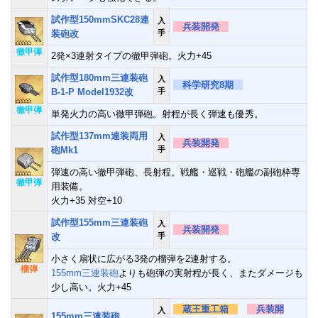
試作型150mmSKC28連
入
兵装開発
装砲改
手
徹甲弾
2発×3連射タイプの徹甲弾砲。火力+45
試作型180mm三連装砲
入
科学研究8期
B-1-P Model1932改
手
徹甲弾
単発火力の高い徹甲弾砲。射程が長く弾速も優秀。
試作型137mm連装両用
入
兵装開発
砲Mk1
手
弾速の高い徹甲弾砲、長射程。戦艦・巡戦・砲艦の副砲枠専
徹甲弾
用装備。
火力+35 対空+10
試作型155mm三連装砲
入
兵装開発
改
手
小さく扇状に広がる3発の榴弾を2連射する。
榴弾
155mm三連装砲
よりも砲弾の実射程が長く、またダメージも
少し高い。火力+45
蔵王重工箱
兵装開
入
155mm三連装砲