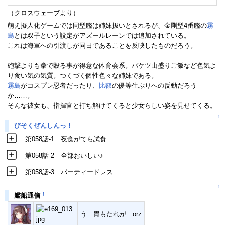
（クロスウェーブより）
萌え擬人化ゲームでは同型艦は姉妹扱いとされるが、金剛型4番艦の
霧
島
とは双子という設定がアズールレーンでは追加されている。
これは海軍への引渡しが同日であることを反映したものだろう。
砲撃よりも拳で殴る事が得意な体育会系。バケツ山盛りご飯など色気よ
り食い気の気質。つくづく個性色々な姉妹である。
霧島
がコスプレ忍者だったり、
比叡
の優等生ぶりへの反動だろう
か……。
そんな彼女も、指揮官と打ち解けてくると少女らしい姿を見せてくる。
↑
†
びそくぜんしんっ！
第058話-1 夜食がてら試食
第058話-2 全部おいしい♪
第058話-3 パーティードレス
↑
†
艦船通信
う…胃もたれが…orz