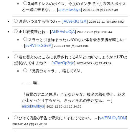
3周年ドレスのボイス、今度のメンテで正月衣装のボイス
と一緒に来るな。 -- [
anxoktw0bys
]
2020-12-29 (火) 11:36:49
改造いつまでも待つわ -- [
lA09eKKtTzM
]
2020-12-11 (金) 19:44:52
正月衣装来たね -- [
AklSHvhaOjA
]
2020-12-22 (火) 01:38:44
スラッと引き締まったムダのない体育会系美脚が眩しい -
- [
5vRVHtkGSvM
]
2021-01-09 (土) 13:41:01
着せ替えのところに表示されてるANIとは何でしょうか？L2Dと
は別なんですよね？ -- [
n7/azOp3njc
]
2020-12-29 (火) 21:43:09
『兄貴分キャラ』、略してANI。
………嘘。
『背景のアニメ処理』じゃないかな。榛名の着せ替え、花火
が上がったりするから、きっとそれの事だなぁ。 -- [
anxoktw0bys
]
2020-12-30 (水) 15:24:55
びそく2話の予告で背景に！そしてでかい。 -- [
ye/EBUOyDDM
]
2021-01-14 (木) 22:42:30