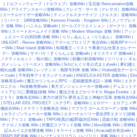
|
ドルフィンウェーブ（ドルウェブ）攻略Wiki
|
宝石姫 Reincarnation攻略
Wiki
|
アライアンスセージ攻略Wiki
|
クレイヴ・サーガ（クレサガ）攻略Wiki
|
エーテルゲイザー攻略Wiki
|
ティンクルスターナイツ（クルスタ）攻略Wiki
|
リバース：1999攻略Wiki
|
Kemono Friends：Kingdom Wiki
|
スノウブレイ
ク 攻略 Wiki
|
ハニカム 攻略wiki
|
ガールズクリエイション（ガークリ）攻略
Wiki
|
スイートホームメイド攻略 Wiki
|
Modern Warships 攻略 Wiki
|
アッシ
ュエコーズ-白荊回廊-攻略 Wiki
|
りりぃあんじぇ（りりあん） 攻略Wiki
|
UNLIGHT：Revive 攻略Wiki
|
アズールプロミリア 有志Wiki
|
桜島RPサーバ
ーWiki
|
Mad Island 攻略Wiki
|
転職魔王～リストラ勇者のお仕置きセレナー
デ～ 攻略Wiki
|
サマバケ！すくらんぶる 攻略wiki
|
オリスライズ 攻略wiki
|
ノクティルセント：暁の前に 攻略Wiki
|
鈴蘭の剣攻略Wiki
|
リベリオン ギル
ガメッシュ（リベガメ）攻略Wiki
|
5chどんぐり非公式まとめwiki
|
夢幻楼と
眠れぬ蝶 攻略Wiki
|
レゾナンス：無限号列車 攻略 Wiki
|
Vtuber総合データベ
ースwiki
|
千年戦争アイギスシナリオwiki
|
ANGELICA ASTER 攻略Wiki
|
Elin
攻略有志wiki
|
魔王カリンちゃんRPG ～恋姫建国奔走記～攻略 Wiki
|
エタク
ロニクル：Re攻略考察wiki
|
東方ダンジョンメーカー攻略wiki
|
デュエットナ
イトアビス(二重螺旋)攻略 Wiki
|
魔法少女まどか☆マギカ Magia Exedra（ま
どドラ）攻略有志Wiki
|
東方の迷宮Tri 夢見る乙女と神秘の宝珠 攻略有志Wiki
|
STELLAR IDOL PROJECT（ステラP）攻略Wiki
|
エロゲー・エロアニメ声
優総合Wiki
|
ステラソラ攻略有志 Wiki
|
マブラヴ ガールズガーデン攻略 Wiki
|
ホライゾンウォーカー攻略 Wiki
|
エターナルツリー新生(REエタツリ)攻略
Wiki
|
アイコミ 攻略wiki
|
TRPG怪異討滅譚5版対応Wiki
|
恋姫大戦 攻略Wiki
|
テクロノス攻略 Wiki
|
対魔忍スクワッド攻略 Wiki
|
bloxd攻略 Wiki
|
邪神戦
記ルルイエ少女隊攻略 Wiki
|
キラーイン攻略 Wiki
|
Acacia総合有志wiki
|
DRAPLINE攻略 Wiki
|
レゾナンスリリウム（レゾリリ）攻略 Wiki
|
ドットア