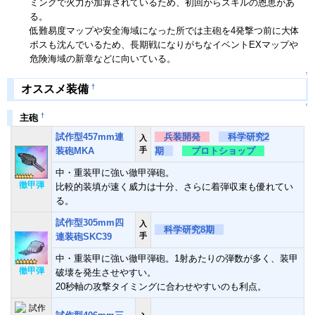
ミングで火力が加算されているため、初回からスキルの恩恵があ
る。
低難易度マップや安全海域になった所では主砲を4発撃つ前に大体
ボスも沈んでいるため、長期戦になりがちなイベントEXマップや
危険海域の新章などに向いている。
↑
†
オススメ装備
↑
†
主砲
試作型457mm連
兵装開発
科学研究2
入
装砲MKA
手
期
プロトショップ
中・重装甲に強い徹甲弾砲。
徹甲弾
比較的装填が速く威力は十分、さらに着弾収束も優れてい
る。
試作型305mm四
入
科学研究8期
連装砲SKC39
手
中・重装甲に強い徹甲弾砲。1射あたりの弾数が多く、装甲
徹甲弾
破壊を発生させやすい。
20秒軸の攻撃タイミングに合わせやすいのも利点。