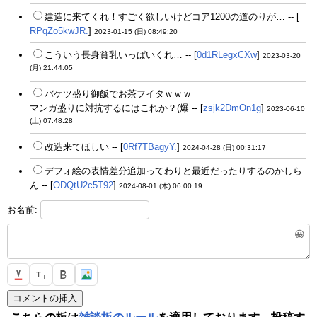
建造に来てくれ！すごく欲しいけどコア1200の道のりが… -- [
RPqZo5kwJR.
]
2023-01-15 (日) 08:49:20
こういう長身貧乳いっぱいくれ… -- [
0d1RLegxCXw
]
2023-03-20
(月) 21:44:05
バケツ盛り御飯でお茶フイタｗｗｗ
マンガ盛りに対抗するにはこれか？(爆 -- [
zsjk2DmOn1g
]
2023-06-10
(土) 07:48:28
改造来てほしい -- [
0Rf7TBagyY.
]
2024-04-28 (日) 00:31:17
デフォ絵の表情差分追加ってわりと最近だったりするのかしら
ん -- [
ODQtU2c5T92
]
2024-08-01 (木) 06:00:19
お名前:
😀
T
T