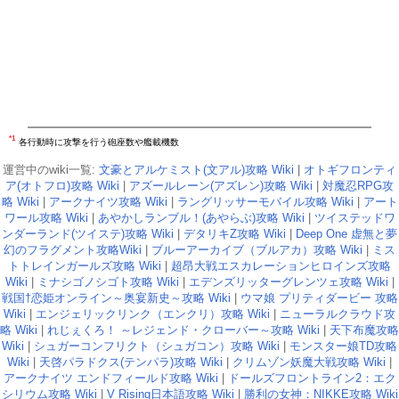
*1
各行動時に攻撃を行う砲座数や艦載機数
運営中のwiki一覧:
文豪とアルケミスト(文アル)攻略 Wiki
|
オトギフロンティ
ア(オトフロ)攻略 Wiki
|
アズールレーン(アズレン)攻略 Wiki
|
対魔忍RPG攻
略 Wiki
|
アークナイツ攻略 Wiki
|
ラングリッサーモバイル攻略 Wiki
|
アート
ワール攻略 Wiki
|
あやかしランブル！(あやらぶ)攻略 Wiki
|
ツイステッドワ
ンダーランド(ツイステ)攻略 Wiki
|
デタリキZ攻略 Wiki
|
Deep One 虚無と夢
幻のフラグメント攻略Wiki
|
ブルーアーカイブ（ブルアカ）攻略 Wiki
|
ミス
トトレインガールズ攻略 Wiki
|
超昂大戦エスカレーションヒロインズ攻略
Wiki
|
ミナシゴノシゴト攻略 Wiki
|
エデンズリッターグレンツェ攻略 Wiki
|
戦国†恋姫オンライン～奥宴新史～攻略 Wiki
|
ウマ娘 プリティダービー 攻略
Wiki
|
エンジェリックリンク（エンクリ）攻略 Wiki
|
ニューラルクラウド攻
略 Wiki
|
れじぇくろ！ ～レジェンド・クローバー～攻略 Wiki
|
天下布魔攻略
Wiki
|
シュガーコンフリクト（シュガコン）攻略 Wiki
|
モンスター娘TD攻略
Wiki
|
天啓パラドクス(テンパラ)攻略 Wiki
|
クリムゾン妖魔大戦攻略 Wiki
|
アークナイツ エンドフィールド攻略 Wiki
|
ドールズフロントライン2：エク
シリウム攻略 Wiki
|
V Rising日本語攻略 Wiki
|
勝利の女神：NIKKE攻略 Wiki