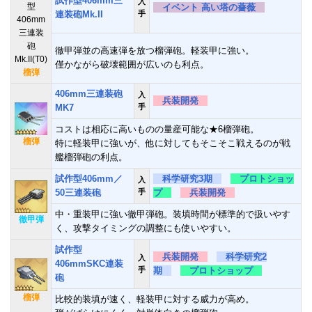
試作型406mm三
入
イベント 高い塔の薔薇
連装砲Mk.II
手
徹甲弾並の高速弾を放つ榴弾砲。軽装甲に強い。
僅かながら破壊範囲が広いのも利点。
榴弾
406mm三連装砲
入
兵装開発
MK7
手
コストは相応に高いものの量産可能な★6榴弾砲。
榴弾
特に軽装甲に強いが、他に対してもそこそこ戦えるのが戦
艦榴弾砲の利点。
試作型406mm／
科学研究3期
プロトショッ
入
50三連装砲
手
プ
兵装開発
中・重装甲に強い徹甲弾砲。装填時間が標準的で扱いやす
徹甲弾
く、攻撃タイミングの調整にも使いやすい。
試作型
兵装開発
科学研究2
入
406mmSKC連装
手
期
プロトショップ
砲
榴弾
比較的装填が速く、軽装甲に対する威力が高め。