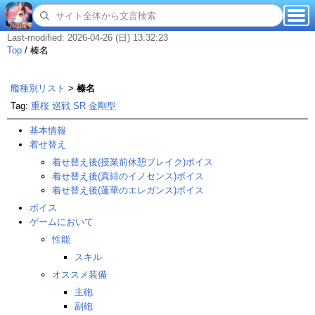
Last-modified: 2026-04-26 (日) 13:32:23
Top
/
榛名
艦種別リスト
>
榛名
Tag:
重桜
巡戦
SR
金剛型
基本情報
着せ替え
着せ替え後(授業前休憩ブレイク)ボイス
着せ替え後(真緋のイノセンス)ボイス
着せ替え後(蓮華のエレガンス)ボイス
ボイス
ゲームにおいて
性能
スキル
オススメ装備
主砲
副砲