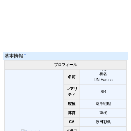
†
基本情報
プロフィール
ハルナ
榛名
名前
IJN Haruna
レアリ
SR
ティ
艦種
巡洋戦艦
陣営
重桜
CV
原田彩楓
イラス