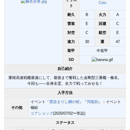
Criin
ト
耐久
B
火力
A
雷装
E
回避
C
対空
C
航空
E
速力
30
運
47
装甲
中装甲
SD
自己紹介
重桜高速戦艦最速にして、最後まで奮戦した金剛型三番艦・榛名。
今回も――全身全霊、全力で戦ってみせる！
入手方法
イベント「
墨染まりし鋼の桜
」「
同復刻
」：イベント
その他
補給
コアショップ
(2020/07/02〜常設)
ステータス