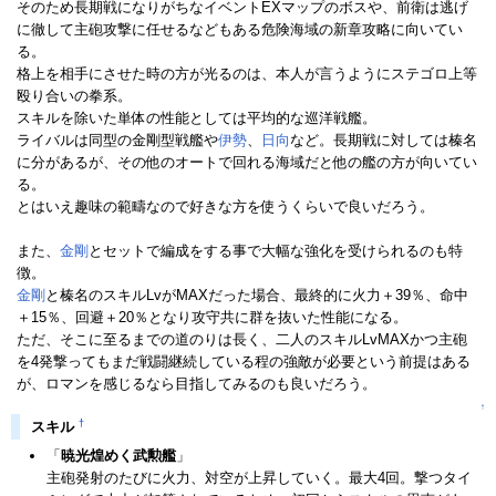
そのため長期戦になりがちなイベントEXマップのボスや、前衛は逃げ
に徹して主砲攻撃に任せるなどもある危険海域の新章攻略に向いてい
る。
格上を相手にさせた時の方が光るのは、本人が言うようにステゴロ上等
殴り合いの拳系。
スキルを除いた単体の性能としては平均的な巡洋戦艦。
ライバルは同型の金剛型戦艦や
伊勢
、
日向
など。長期戦に対しては榛名
に分があるが、その他のオートで回れる海域だと他の艦の方が向いてい
る。
とはいえ趣味の範疇なので好きな方を使うくらいで良いだろう。
また、
金剛
とセットで編成をする事で大幅な強化を受けられるのも特
徴。
金剛
と榛名のスキルLvがMAXだった場合、最終的に火力＋39％、命中
＋15％、回避＋20％となり攻守共に群を抜いた性能になる。
ただ、そこに至るまでの道のりは長く、二人のスキルLvMAXかつ主砲
を4発撃ってもまだ戦闘継続している程の強敵が必要という前提はある
が、ロマンを感じるなら目指してみるのも良いだろう。
↑
†
スキル
「
暁光煌めく武勲艦
」
主砲発射のたびに火力、対空が上昇していく。最大4回。撃つタイ