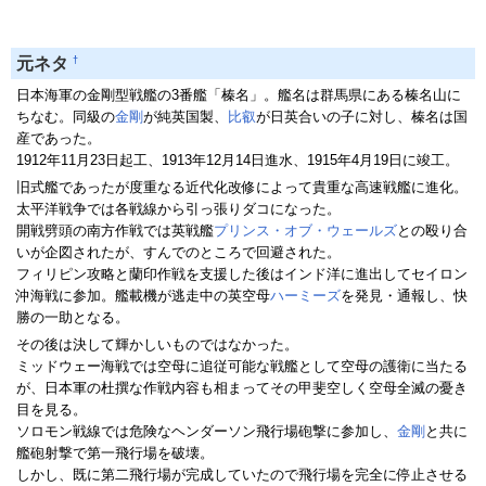
†
元ネタ
日本海軍の金剛型戦艦の3番艦「榛名」。艦名は群馬県にある榛名山に
ちなむ。同級の
金剛
が純英国製、
比叡
が日英合いの子に対し、榛名は国
産であった。
1912年11月23日起工、1913年12月14日進水、1915年4月19日に竣工。
旧式艦であったが度重なる近代化改修によって貴重な高速戦艦に進化。
太平洋戦争では各戦線から引っ張りダコになった。
開戦劈頭の南方作戦では英戦艦
プリンス・オブ・ウェールズ
との殴り合
いが企図されたが、すんでのところで回避された。
フィリピン攻略と蘭印作戦を支援した後はインド洋に進出してセイロン
沖海戦に参加。艦載機が逃走中の英空母
ハーミーズ
を発見・通報し、快
勝の一助となる。
その後は決して輝かしいものではなかった。
ミッドウェー海戦では空母に追従可能な戦艦として空母の護衛に当たる
が、日本軍の杜撰な作戦内容も相まってその甲斐空しく空母全滅の憂き
目を見る。
ソロモン戦線では危険なヘンダーソン飛行場砲撃に参加し、
金剛
と共に
艦砲射撃で第一飛行場を破壊。
しかし、既に第二飛行場が完成していたので飛行場を完全に停止させる