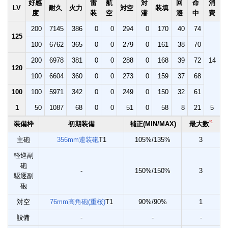
好感
雷
航
対
回
命
消
LV
耐久
火力
対空
装填
度
装
空
潜
避
中
費
200
7145
386
0
0
294
0
170
40
74
125
100
6762
365
0
0
279
0
161
38
70
200
6978
381
0
0
288
0
168
39
72
14
120
100
6604
360
0
0
273
0
159
37
68
100
100
5971
342
0
0
249
0
150
32
61
1
50
1087
68
0
0
51
0
58
8
21
5
*1
装備枠
初期装備
補正(MIN/MAX)
最大数
主砲
356mm連装砲
T1
105%/135%
3
軽巡副
砲
-
150%/150%
3
駆逐副
砲
対空
76mm高角砲(重桜)
T1
90%/90%
1
設備
-
-
-