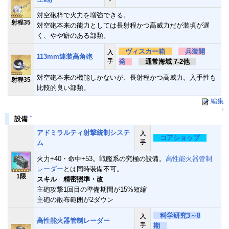
対空砲枠で火力を増強できる。
射程35
対空砲本来の能力としては長射程かつ高威力だが装填が遅
く、やや癖のある部類。
ヴィスカー箱
兵装開
入
113mm連装高角砲
手
発
通常海域 7-2他
対空砲本来の機能しかないが、長射程かつ高威力。入手性も
射程35
比較的良い部類。
編集
↑
†
設備
アドミラルティ射撃統制システ
入
コアショップ
ム
手
火力+40・命中+53。戦艦系の究極の設備。
高性能火器管制
レーダー
とは同時装備不可。
1限
スキル 精密照準・改
主砲攻撃1回目の準備期間が15%短縮
主砲の散布範囲が2ダウン
科学研究3～8
入
高性能火器管制レーダー
手
期