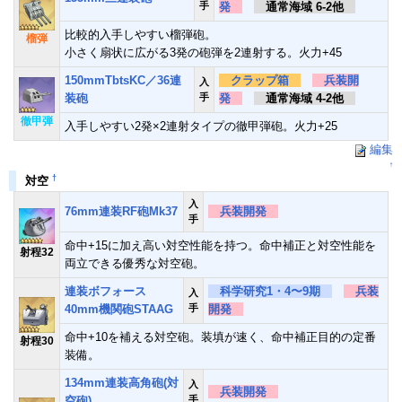
手
発
通常海域 6-2他
比較的入手しやすい榴弾砲。
榴弾
小さく扇状に広がる3発の砲弾を2連射する。火力+45
150mmTbtsKC／36連
クラップ箱
兵装開
入
装砲
手
発
通常海域 4-2他
徹甲弾
入手しやすい2発×2連射タイプの徹甲弾砲。火力+25
編集
↑
†
対空
入
76mm連装RF砲Mk37
兵装開発
手
命中+15に加え高い対空性能を持つ。命中補正と対空性能を
射程32
両立できる優秀な対空砲。
連装ボフォース
科学研究1・4〜9期
兵装
入
40mm機関砲STAAG
手
開発
命中+10を補える対空砲。装填が速く、命中補正目的の定番
射程30
装備。
134mm連装高角砲(対
入
兵装開発
空砲)
手