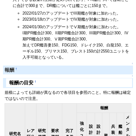
に合計で300まで、DR艦については艦ごとに150まで。
2022/01/27のアップデートでIII期艦が対象に加わった。
2023/01/18のアップデートでIV期艦が対象に加わった。
2024/01/30のアップデートでⅤ期艦が対象に加わった。
I期PR艦合計300、II期PR艦合計300、III期PR艦合計300、IV
期PR艦合計300、Ⅴ期PR艦合計300、
加えてDR艦吾妻150、FDG150、ドレイク150、白龍150、エ
ーギル150、プリマス150、ブレスト150の計2550ユニットを
入手可能となっている。
↑
†
報酬
↑
†
報酬の目安
規模によっても詳細が異なるので各項目を参照のこと。特に報酬は確定
ではないので注意。
報酬
メ
強
ン
設
設
兵
艦
化
タ
レア
研究
要求
完了
計
計
装
船
研究名
ユ
資
ル