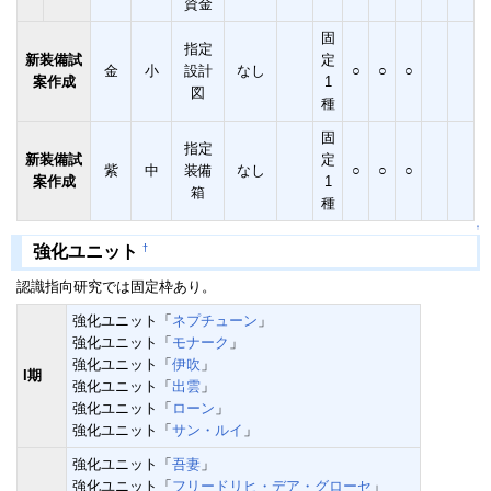
資金
固
指定
新装備試
定
金
小
設計
なし
○
○
○
案作成
1
図
種
固
指定
新装備試
定
紫
中
装備
なし
○
○
○
案作成
1
箱
種
↑
†
強化ユニット
認識指向研究では固定枠あり。
強化ユニット「
ネプチューン
」
強化ユニット「
モナーク
」
強化ユニット「
伊吹
」
I期
強化ユニット「
出雲
」
強化ユニット「
ローン
」
強化ユニット「
サン・ルイ
」
強化ユニット「
吾妻
」
強化ユニット「
フリードリヒ・デア・グローセ
」