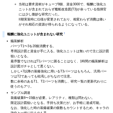
当初は要求資材がキューブ8個、資金3000で、報酬に強化ユ
ニットが含まれておらず艦船改造図(T3)が余っている指揮官
には少し微妙な研究だった。
II期実装時に仕様が変更されており、相変わらず消費は痛い
がそれ相応の資源が得られるようになっている。
↑
†
報酬に強化ユニットが含まれない研究
艤装解析
パーツT1〜3を20個消費する。
専用設計図と資金が手に入る。強化ユニットは無いので主に設計図
狙いとなる。
最序盤でなければT1パーツに困ることはなく、1時間の艤装解析は
設計図ガチャとして悪くない。
しかし+7以降の装備強化に用いるT3パーツはもちろん、汎用パー
ツはT2であっても枯渇しがちなので注意。
数に余裕のあるT1、T2パーツを消費し、研究一覧の更新代わりに
使うのもアリ。
サンプル調達
装備破棄8〜15個が必要。レアリティ、種類は問わない。
限定設計図狙いとなる。手持ち次第だが、お手軽に達成可能。
なお、強化した時の装備破棄の個数もカウントするため、キャラの
強化と一緒に行うのも手。