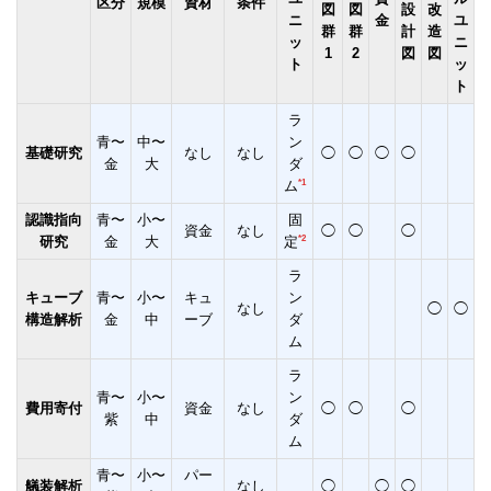
区分
規模
資材
条件
図
図
設
改
ニ
金
ユ
群
群
計
造
ッ
ニ
1
2
図
図
ト
ッ
ト
ラ
青〜
中〜
ン
基礎研究
なし
なし
◯
◯
◯
◯
金
大
ダ
*1
ム
認識指向
青〜
小〜
固
資金
なし
◯
◯
◯
*2
研究
金
大
定
ラ
キューブ
青〜
小〜
キュ
ン
なし
◯
◯
構造解析
金
中
ーブ
ダ
ム
ラ
青〜
小〜
ン
費用寄付
資金
なし
◯
◯
◯
紫
中
ダ
ム
青〜
小〜
パー
艤装解析
なし
◯
◯
◯