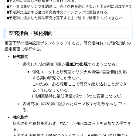
■予定列に追加した順番通りに実行される。

■データ収集やサンプル調達は、完了条件を満たさないと予定列に追加できない
■予定列に追加する度に研究案件のラインナップは更新される。

■予定列に追加した科学研究は完了するまで途中で破棄(中止)できない。
↑
†
研究指向・強化指向
画面下部の指向設定ボタンをタップすると、研究指向および強化指向の
設定画面に移行する。
研究指向
選択した期の研究項目が
最低3つ出現
するようになる。
強化ユニットと研究室オリジナル装備の設計図は対応
する期の研究でしか出ない。
このため、ある程度ここで研究を絞り込むことができ
るようになっている。
(III期実装時に最低保証が2つ→3つに変更になった)
各研究項目の左肩に記されたローマ数字が期数を示してい
る。
強化指向
研究の期や種類を問わず、指定した強化ユニットを追加で入手でき
る。
入手できる数量の上限が定められており、PR艦については期ごと