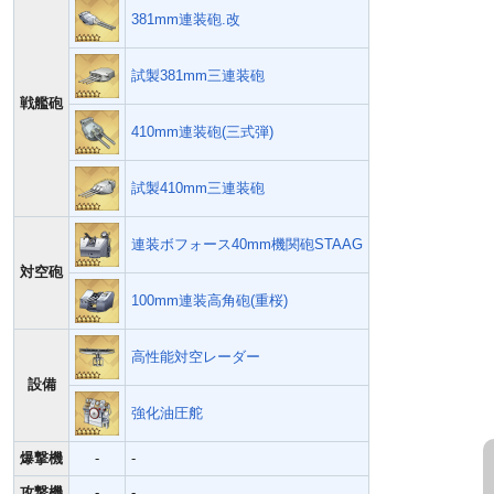
381mm連装砲.改
試製381mm三連装砲
戦艦砲
410mm連装砲(三式弾)
試製410mm三連装砲
連装ボフォース40mm機関砲STAAG
対空砲
100mm連装高角砲(重桜)
高性能対空レーダー
設備
強化油圧舵
爆撃機
-
-
攻撃機
-
-