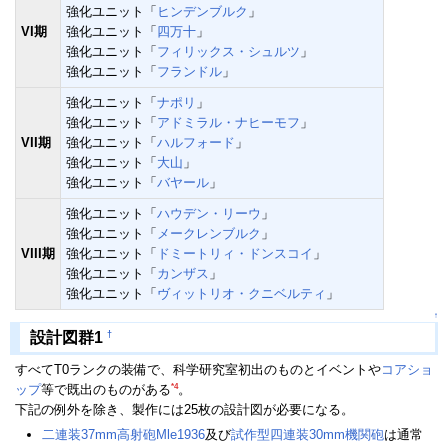
強化ユニット「
ヒンデンブルク
」
VI期
強化ユニット「
四万十
」
強化ユニット「
フィリックス・シュルツ
」
強化ユニット「
フランドル
」
強化ユニット「
ナポリ
」
強化ユニット「
アドミラル・ナヒーモフ
」
VII期
強化ユニット「
ハルフォード
」
強化ユニット「
大山
」
強化ユニット「
バヤール
」
強化ユニット「
ハウデン・リーウ
」
強化ユニット「
メークレンブルク
」
VIII期
強化ユニット「
ドミートリィ・ドンスコイ
」
強化ユニット「
カンザス
」
強化ユニット「
ヴィットリオ・クニベルティ
」
↑
†
設計図群1
すべてT0ランクの装備で、科学研究室初出のものとイベントや
コアショ
*4
ップ
等で既出のものがある
。
下記の例外を除き、製作には25枚の設計図が必要になる。
二連装37mm高射砲Mle1936
及び
試作型四連装30mm機関砲
は通常