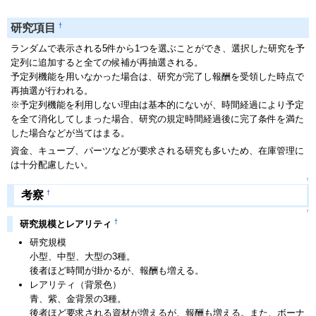
†
研究項目
ランダムで表示される5件から1つを選ぶことができ、選択した研究を予
定列に追加すると全ての候補が再抽選される。
予定列機能を用いなかった場合は、研究が完了し報酬を受領した時点で
再抽選が行われる。
※予定列機能を利用しない理由は基本的にないが、時間経過により予定
を全て消化してしまった場合、研究の規定時間経過後に完了条件を満た
した場合などが当てはまる。
資金、キューブ、パーツなどが要求される研究も多いため、在庫管理に
は十分配慮したい。
↑
†
考察
↑
†
研究規模とレアリティ
研究規模
小型、中型、大型の3種。
後者ほど時間が掛かるが、報酬も増える。
レアリティ（背景色）
青、紫、金背景の3種。
後者ほど要求される資材が増えるが、報酬も増える。また、ボーナ