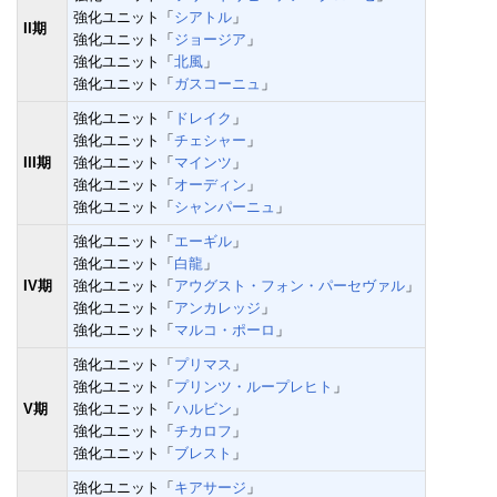
強化ユニット「
シアトル
」
II期
強化ユニット「
ジョージア
」
強化ユニット「
北風
」
強化ユニット「
ガスコーニュ
」
強化ユニット「
ドレイク
」
強化ユニット「
チェシャー
」
III期
強化ユニット「
マインツ
」
強化ユニット「
オーディン
」
強化ユニット「
シャンパーニュ
」
強化ユニット「
エーギル
」
強化ユニット「
白龍
」
IV期
強化ユニット「
アウグスト・フォン・パーセヴァル
」
強化ユニット「
アンカレッジ
」
強化ユニット「
マルコ・ポーロ
」
強化ユニット「
プリマス
」
強化ユニット「
プリンツ・ループレヒト
」
V期
強化ユニット「
ハルビン
」
強化ユニット「
チカロフ
」
強化ユニット「
ブレスト
」
強化ユニット「
キアサージ
」