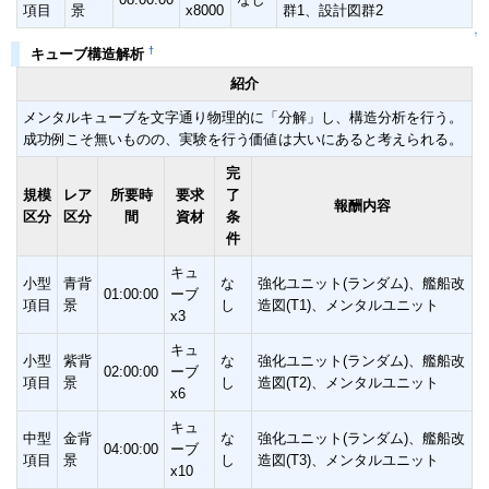
項目
景
x8000
群1、設計図群2
↑
†
キューブ構造解析
紹介
メンタルキューブを文字通り物理的に「分解」し、構造分析を行う。
成功例こそ無いものの、実験を行う価値は大いにあると考えられる。
完
規模
レア
所要時
要求
了
報酬内容
区分
区分
間
資材
条
件
キュ
小型
青背
な
強化ユニット(ランダム)、艦船改
01:00:00
ーブ
項目
景
し
造図(T1)、メンタルユニット
x3
キュ
小型
紫背
な
強化ユニット(ランダム)、艦船改
02:00:00
ーブ
項目
景
し
造図(T2)、メンタルユニット
x6
キュ
中型
金背
な
強化ユニット(ランダム)、艦船改
04:00:00
ーブ
項目
景
し
造図(T3)、メンタルユニット
x10