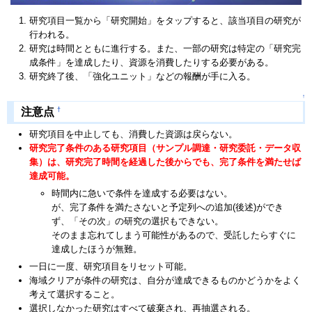
研究項目一覧から「研究開始」をタップすると、該当項目の研究が
行われる。
研究は時間とともに進行する。また、一部の研究は特定の「研究完
成条件」を達成したり、資源を消費したりする必要がある。
研究終了後、「強化ユニット」などの報酬が手に入る。
↑
†
注意点
研究項目を中止しても、消費した資源は戻らない。
研究完了条件のある研究項目（サンプル調達・研究委託・データ収
集）は、研究完了時間を経過した後からでも、完了条件を満たせば
達成可能。
時間内に急いで条件を達成する必要はない。
が、完了条件を満たさないと予定列への追加(後述)ができ
ず、「その次」の研究の選択もできない。
そのまま忘れてしまう可能性があるので、受託したらすぐに
達成したほうが無難。
一日に一度、研究項目をリセット可能。
海域クリアが条件の研究は、自分が達成できるものかどうかをよく
考えて選択すること。
選択しなかった研究はすべて破棄され、再抽選される。