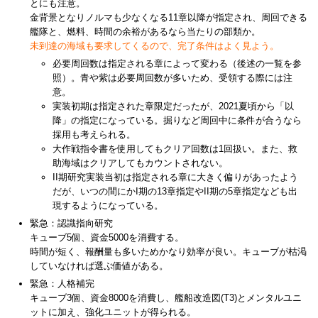
とにも注意。
金背景となりノルマも少なくなる11章以降が指定され、周回できる
艦隊と、燃料、時間の余裕があるなら当たりの部類か。
未到達の海域も要求してくるので、完了条件はよく見よう。
必要周回数は指定される章によって変わる（後述の一覧を参
照）。青や紫は必要周回数が多いため、受領する際には注
意。
実装初期は指定された章限定だったが、2021夏頃から「以
降」の指定になっている。掘りなど周回中に条件が合うなら
採用も考えられる。
大作戦指令書を使用してもクリア回数は1回扱い。また、救
助海域はクリアしてもカウントされない。
II期研究実装当初は指定される章に大きく偏りがあったよう
だが、いつの間にかI期の13章指定やII期の5章指定なども出
現するようになっている。
緊急：認識指向研究
キューブ5個、資金5000を消費する。
時間が短く、報酬量も多いためかなり効率が良い。キューブが枯渇
していなければ選ぶ価値がある。
緊急：人格補完
キューブ3個、資金8000を消費し、艦船改造図(T3)とメンタルユニ
ットに加え、強化ユニットが得られる。