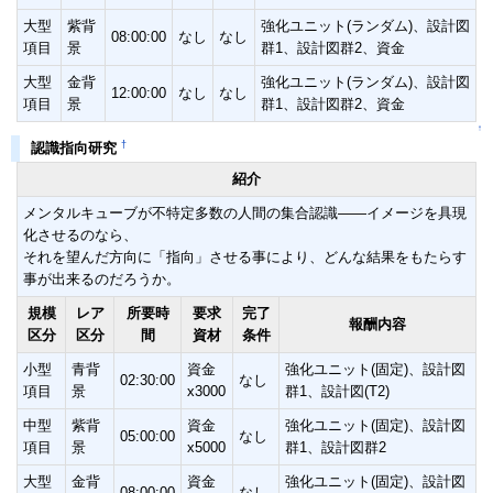
大型
紫背
強化ユニット(ランダム)、設計図
08:00:00
なし
なし
項目
景
群1、設計図群2、資金
大型
金背
強化ユニット(ランダム)、設計図
12:00:00
なし
なし
項目
景
群1、設計図群2、資金
↑
†
認識指向研究
紹介
メンタルキューブが不特定多数の人間の集合認識――イメージを具現
化させるのなら、
それを望んだ方向に「指向」させる事により、どんな結果をもたらす
事が出来るのだろうか。
規模
レア
所要時
要求
完了
報酬内容
区分
区分
間
資材
条件
小型
青背
資金
強化ユニット(固定)、設計図
02:30:00
なし
項目
景
x3000
群1、設計図(T2)
中型
紫背
資金
強化ユニット(固定)、設計図
05:00:00
なし
項目
景
x5000
群1、設計図群2
大型
金背
資金
強化ユニット(固定)、設計図
08:00:00
なし