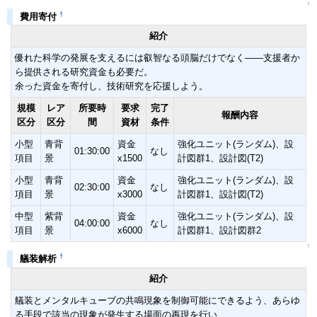
↑
†
費用寄付
紹介
優れた科学の発展を支えるには叡智なる頭脳だけでなく――支援者か
ら提供される研究資金も必要だ。
余った資金を寄付し、技術研究を応援しよう。
規模
レア
所要時
要求
完了
報酬内容
区分
区分
間
資材
条件
小型
青背
資金
強化ユニット(ランダム)、設
01:30:00
なし
項目
景
x1500
計図群1、設計図(T2)
小型
青背
資金
強化ユニット(ランダム)、設
02:30:00
なし
項目
景
x3000
計図群1、設計図(T2)
中型
紫背
資金
強化ユニット(ランダム)、設
04:00:00
なし
項目
景
x6000
計図群1、設計図群2
↑
†
艤装解析
紹介
艤装とメンタルキューブの共鳴現象を制御可能にできるよう、あらゆ
る手段で該当の現象が発生する場面の再現を行い、