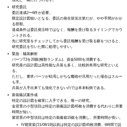
研究委託
委託達成2〜6件が必要。
限定設計図狙いとなる。委託の発生状況次第だが、やや手間がかか
る部類。
達成条件は委託発注時ではなく、報酬を受け取るタイミングでカウ
ントされる。
先に研究室をチェックしてから委託報酬を受け取る癖をつけると、
研究委託を引いた際に処理しやすい。
緊急：艤装解析
パーツT3を20個(種類ランダム)、資金5000を消費する。
研究産の設計図は高性能な兵装も多く、比較的有用な研究といえ
る。
ただし、要求パーツが枯渇しがちな艦砲や汎用だった場合はスルー
も手。
兵装が入手出来ても強化できないのでは本末転倒である。
新装備試案作成
特定の設計図を確実に入手できる、唯一の研究。
金背景の小型項目は特定の装備設計図45枚を消費する代わりに所要
時間が短い。
紫背景の中型項目は特定の装備箱15個を消費し、所要時間が長い。
IV期実装('21/08/19)以前は特定の設計図45枚消費、6時間で設