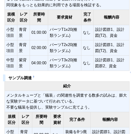
同現象をもっとも効果的に利用できる場面を検証する。
規模
レア
所要時
完了
要求資材
報酬内容
区分
区分
間
条件
小型
青背
パーツT1x20(種
設計図群1、設計
01:00:00
なし
項目
景
類ランダム)
図(T2)、資金
小型
青背
パーツT2x20(種
設計図群1、設計
02:00:00
なし
項目
景
類ランダム)
図(T2)、資金
中型
紫背
パーツT3x20(種
設計図群1、設計
04:00:00
なし
項目
景
類ランダム)
図群2、資金
↑
†
サンプル調達
紹介
メンタルキューブと「艤装」の関連性を調査する数多の試みは、膨大
な実験データに基づいて行われている。
不要な艤装を提供し、実験サンプルに充てよう。
規模
レア
所要時
要求
完了条件
報酬内容
区分
区分
間
資材
小型
青背
装備を8つ廃
設計図群1、設計図