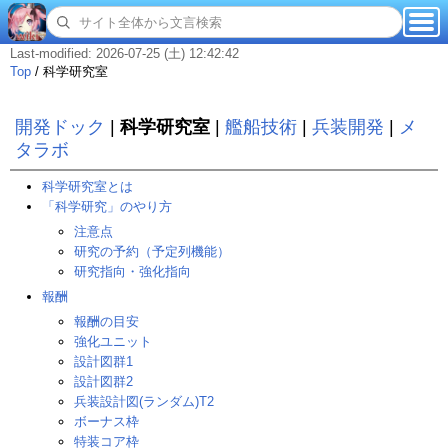
Last-modified: 2026-07-25 (土) 12:42:42
Top
/
科学研究室
開発ドック
|
科学研究室
|
艦船技術
|
兵装開発
|
メ
タラボ
科学研究室とは
「科学研究」のやり方
注意点
研究の予約（予定列機能）
研究指向・強化指向
報酬
報酬の目安
強化ユニット
設計図群1
設計図群2
兵装設計図(ランダム)T2
ボーナス枠
特装コア枠