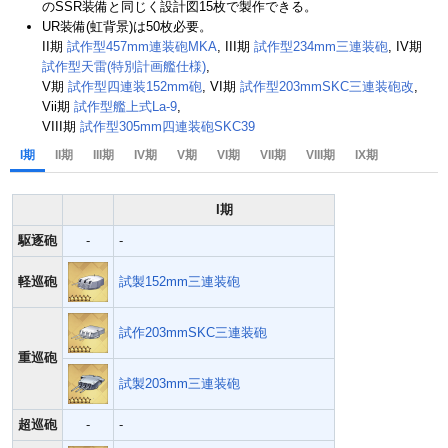
のSSR装備と同じく設計図15枚で製作できる。
UR装備(虹背景)は50枚必要。
II期
試作型457mm連装砲MKA
, III期
試作型234mm三連装砲
, IV期
試作型天雷(特別計画艦仕様)
,
V期
試作型四連装152mm砲
, VI期
試作型203mmSKC三連装砲改
,
Vii期
試作型艦上式La-9
,
VIII期
試作型305mm四連装砲SKC39
I期
II期
III期
IV期
V期
VI期
VII期
VIII期
IX期
I期
駆逐砲
-
-
軽巡砲
試製152mm三連装砲
試作203mmSKC三連装砲
重巡砲
試製203mm三連装砲
超巡砲
-
-