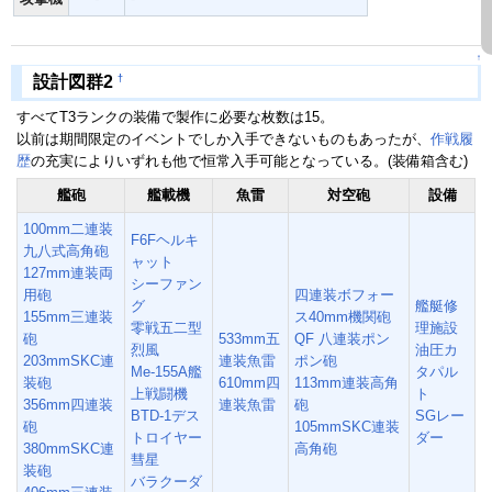
↑
†
設計図群2
すべてT3ランクの装備で製作に必要な枚数は15。
以前は期間限定のイベントでしか入手できないものもあったが、
作戦履
歴
の充実によりいずれも他で恒常入手可能となっている。(装備箱含む)
艦砲
艦載機
魚雷
対空砲
設備
100mm二連装
F6Fヘルキ
九八式高角砲
ャット
127mm連装両
シーファン
用砲
四連装ボフォー
グ
艦艇修
155mm三連装
ス40mm機関砲
零戦五二型
理施設
砲
533mm五
QF 八連装ポン
烈風
油圧カ
203mmSKC連
連装魚雷
ポン砲
Me-155A艦
タパル
装砲
610mm四
113mm連装高角
上戦闘機
ト
356mm四連装
連装魚雷
砲
BTD-1デス
SGレー
砲
105mmSKC連装
トロイヤー
ダー
380mmSKC連
高角砲
彗星
装砲
バラクーダ