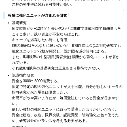
ス枠の発生率に関わる可能性が高い。
↑
†
報酬に強化ユニットが含まれる研究
基礎研究
所要時間が6〜12時間と長い代わりに
無償
で達成可能で報酬量もそ
こそこ多い。残り資金が不安ならばこれ。
キューブを温存したい時にも有用。
I期の報酬はそれなりに良いのだが、II期以降は金(12時間)研究でも
強化ユニット1〜2枚が頻発し、設計図も減少傾向にある。
また、II期以降の中型項目(青背景)は報酬から強化ユニットが省か
れている。
それ故II期以降の基礎研究は正直あまり期待できない。
認識指向研究
資金を3000〜8000消費する。
固定で特定の艦の強化ユニットが入手可能。自分が欲しいキャラの
指向研究が来た場合は優先したい。
出現率がやや高いようだが、毎回受注していると資金が尽きやす
い。
欲しい種類の強化ユニットに絞って受注したほうがいいだろう。
資金は建造、改造、限界突破、認識覚醒、装備強化と色々使うた
め、研究以外のバランスを考える必要がある。