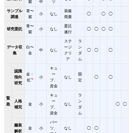
紫
中
ツ
サンプル
青〜
装備
小
なし
◯
◯
◯
調達
紫
廃棄
青〜
委託
研究委託
小
なし
◯
◯
◯
◯
紫
遂行
ステ
ラ
データ収
白〜
ージ
ン
中
なし
◯
◯
◯
集
金
クリ
ダ
ア
ム
キュ
認識
金・
ー
固
指向
小
なし
◯
◯
*3
虹
ブ、
定
研究
資金
キュ
ラ
緊
人格
ー
ン
急
金
小
なし
◯
◯
補完
ブ、
ダ
資金
ム
パー
艤装
金
小
ツ、
なし
◯
◯
解析