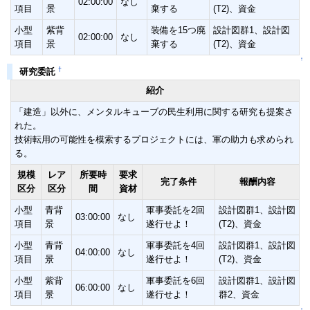
02:00:00
なし
項目
景
棄する
(T2)、資金
小型
紫背
装備を15つ廃
設計図群1、設計図
02:00:00
なし
項目
景
棄する
(T2)、資金
↑
†
研究委託
紹介
「建造」以外に、メンタルキューブの民生利用に関する研究も提案さ
れた。
技術転用の可能性を模索するプロジェクトには、軍の助力も求められ
る。
規模
レア
所要時
要求
完了条件
報酬内容
区分
区分
間
資材
小型
青背
軍事委託を2回
設計図群1、設計図
03:00:00
なし
項目
景
遂行せよ！
(T2)、資金
小型
青背
軍事委託を4回
設計図群1、設計図
04:00:00
なし
項目
景
遂行せよ！
(T2)、資金
小型
紫背
軍事委託を6回
設計図群1、設計図
06:00:00
なし
項目
景
遂行せよ！
群2、資金
↑