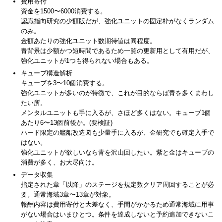
費用寄付
資金を1500〜6000消費する。
認識指向研究の少額版だが、強化ユニットの固定枠がなくランダム
のみ。
金額あたりの強化ユニット数期待値は同程度。
青背景は少額かつ短時間であるため一覧の更新用として有用だが、
強化ユニットが1つも得られない場合もある。
キューブ構造解析
キューブを3〜10個消費する。
強化ユニットが多いのが特徴で、これが目的ならば青を多くまわし
たい所。
メンタルユニットも手に入るが、さほど多くはない。キューブ1個
あたり6〜13個前後か。(要検証)
ハード限定の艦船改造図も少量手に入るが、金研究でも確定入手で
はない。
強化ユニットが欲しいなら青を沢山回したい。紫と金はキューブの
消費が多く、お大尽向け。
データ収集
指定された章「以降」のステージを規定数クリア周回することが必
要。通常海域3章〜13章が対象。
報酬内容は費用寄付と大差なく、手間がかかるため通常海域に用事
がない場合はいまひとつ。条件を達成しないと予約追加できないこ