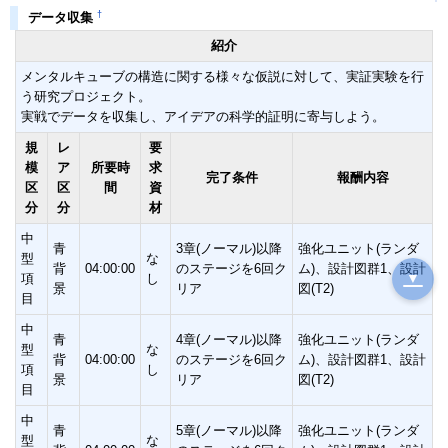
†
データ収集
紹介
メンタルキューブの構造に関する様々な仮説に対して、実証実験を行
う研究プロジェクト。
実戦でデータを収集し、アイデアの科学的証明に寄与しよう。
規
レ
要
模
ア
所要時
求
完了条件
報酬内容
区
区
間
資
分
分
材
中
青
3章(ノーマル)以降
強化ユニット(ランダ
型
な
背
04:00:00
のステージを6回ク
ム)、設計図群1、設計
▼
項
し
景
リア
図(T2)
目
中
青
4章(ノーマル)以降
強化ユニット(ランダ
型
な
背
04:00:00
のステージを6回ク
ム)、設計図群1、設計
項
し
景
リア
図(T2)
目
中
青
5章(ノーマル)以降
強化ユニット(ランダ
型
な