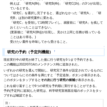
例えば、「研究A(8h)」「研究B(4h)」「研究C(1h)」の3つが出現し
ているとする。
「研究C」を選択し完了すると、選ばれなかった「研究A」、「研
究B」は別の研究案件に変わる。
「研究C」を受領して1時間プレイし、就寝前に「研究A」を残して
おくといったことはできない。
(更新後に「研究A'(8h)]が出現し、見かけ上同じ任務が残っている
ことはあり得る。)
受けたい案件を吟味してから受けること。
↑
†
研究の予約（予定列機能）
現在実行中の研究が終了した後に行う研究を5つまで予約できる。
この機能は2022/07/14のメンテナンス時に追加された。
いずれかの研究を選んで開始し、研究完了条件が設定されているものに
ついてはさらにその条件を満たすと「予定追加」ボタンが表示される。
このボタンをタップすると
その次に行う研究の候補
が表示される。
これを繰り返すことで6つの研究を予約順に実行することができる。
予約(予定列に追加)した研究は、科学研究室画面左端のボックスをタッ
プすれば確認できる。
注：
