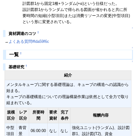
計図群1から固定1種+ランダム(+α)という仕様だった。
設計図群1からランダムで得られる図面が省かれると共に所
要時間の短縮(小型項目)または消費リソースの変更(中型項目)
という形に変更されている。
↑
†
資材調達のコツ
→
よくある質問#lda59f6c
↑
†
一覧
↑
†
基礎研究
紹介
メンタルキューブに関する基礎理論は、キューブの構造への認識から
始まる。
キューブの基礎構造についての理論構築作業は依然として全力で取り
組まれている。
規模
レア
所要時
要求
完了
報酬内容
区分
区分
間
資材
条件
中型
青背
強化ユニット(ランダム)、設計図
06:00:00
なし
なし
項目
景
群1、設計図(T2)、資金