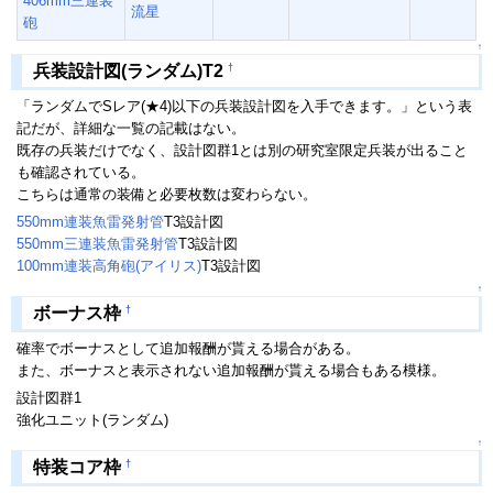
406mm三連装
流星
砲
↑
†
兵装設計図(ランダム)T2
「ランダムでSレア(★4)以下の兵装設計図を入手できます。」という表
記だが、詳細な一覧の記載はない。
既存の兵装だけでなく、設計図群1とは別の研究室限定兵装が出ること
も確認されている。
こちらは通常の装備と必要枚数は変わらない。
550mm連装魚雷発射管
T3設計図
550mm三連装魚雷発射管
T3設計図
100mm連装高角砲(アイリス)
T3設計図
↑
†
ボーナス枠
確率でボーナスとして追加報酬が貰える場合がある。
また、ボーナスと表示されない追加報酬が貰える場合もある模様。
設計図群1
強化ユニット(ランダム)
↑
†
特装コア枠