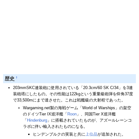
†
歴史
203mmSKC連装砲に使用されている「20.3cm/60 SK C/34」を3連
装砲塔にしたもの。その性能は122kgという重量級砲弾を仰角37度
で33,500mにまで達させた。これは戦艦級の大射程であった。
Wargaming.net製の海戦ゲーム「World of Warships」の架空
のドイツTier IX巡洋艦「
Roon
」、同国Tier X巡洋艦
「
Hindenburg
」に搭載されていたものが、アズールレーンコ
ラボに伴い輸入されたものになる。
ヒンデンブルクの実装と共に
上位品
が追加された。