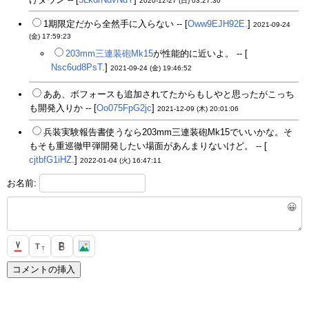
2020-12-27 (日) 03:27:30
1期限定だから全然手に入らない -- [
Oww9EJH92E.
]
2021-09-24
(金) 17:59:23
203mm三連装砲Mk15
が性能的に近いよ。 -- [
Nsc6ud8PsT.
]
2021-09-24 (金) 19:46:52
ああ、ボフォースも追加されてたからもしやと思ったがこっち
も開発入りか -- [
Oo075FpG2jc
]
2021-12-09 (木) 20:01:06
兵装実験報告書使うなら203mm三連装砲Mk15でいいかな。そ
もそも重巡徹甲弾開発したい場面があんまりないけど。 -- [
cjtbfG1iHZ.
]
2022-01-04 (火) 16:47:11
お名前:
😀
T
T