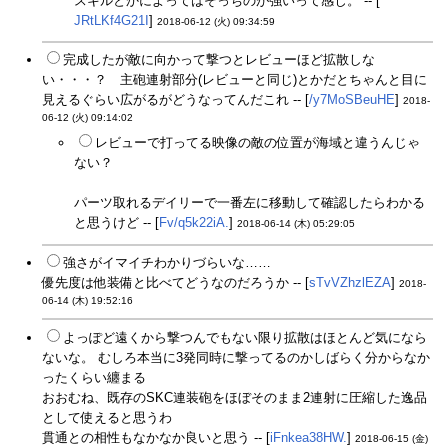
スキルとかによってはそっちのが強いって感じ。 -- [
JRtLKf4G21I
]
2018-06-12 (火) 09:34:59
完成したが敵に向かって撃つとレビューほど拡散しな
い・・・？ 主砲連射部分(レビューと同じ)とかだとちゃんと目に
見えるぐらい広がるがどうなってんだこれ -- [
/y7MoSBeuHE
]
2018-
06-12 (火) 09:14:02
レビューで打ってる映像の敵の位置が海域と違うんじゃ
ない？
パーツ取れるデイリーで一番左に移動して確認したらわかる
と思うけど -- [
Fv/q5k22iA.
]
2018-06-14 (木) 05:29:05
強さがイマイチわかりづらいな……
優先度は他装備と比べてどうなのだろうか -- [
sTvVZhzlEZA
]
2018-
06-14 (木) 19:52:16
よっぽど遠くから撃つんでもない限り拡散はほとんど気になら
ないな。 むしろ本当に3発同時に撃ってるのかしばらく分からなか
ったくらい纏まる
おおむね、既存のSKC連装砲をほぼそのまま2連射に圧縮した逸品
として使えると思うわ
貫通との相性もなかなか良いと思う -- [
iFnkea38HW.
]
2018-06-15 (金)