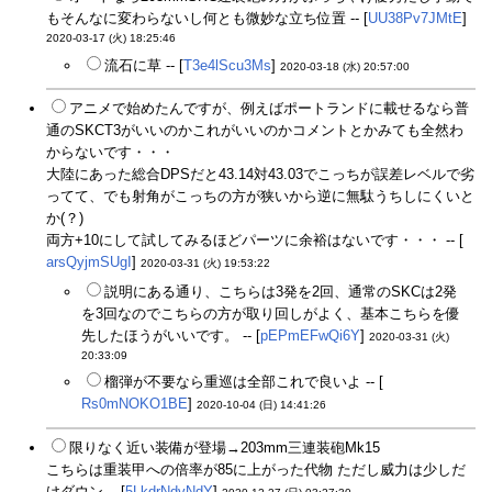
もそんなに変わらないし何とも微妙な立ち位置 -- [
UU38Pv7JMtE
]
2020-03-17 (火) 18:25:46
流石に草 -- [
T3e4lScu3Ms
]
2020-03-18 (水) 20:57:00
アニメで始めたんですが、例えばポートランドに載せるなら普
通のSKCT3がいいのかこれがいいのかコメントとかみても全然わ
からないです・・・
大陸にあった総合DPSだと43.14対43.03でこっちが誤差レベルで劣
ってて、でも射角がこっちの方が狭いから逆に無駄うちしにくいと
か(？)
両方+10にして試してみるほどパーツに余裕はないです・・・ -- [
arsQyjmSUgI
]
2020-03-31 (火) 19:53:22
説明にある通り、こちらは3発を2回、通常のSKCは2発
を3回なのでこちらの方が取り回しがよく、基本こちらを優
先したほうがいいです。 -- [
pEPmEFwQi6Y
]
2020-03-31 (火)
20:33:09
榴弾が不要なら重巡は全部これで良いよ -- [
Rs0mNOKO1BE
]
2020-10-04 (日) 14:41:26
限りなく近い装備が登場→203mm三連装砲Mk15
こちらは重装甲への倍率が85に上がった代物 ただし威力は少しだ
けダウン -- [
5LkdrNdvNdY
]