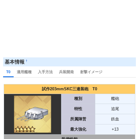
†
基本情報
T0
適用艦種
入手方法
兵装開発
射撃イメージ
試作203mmSKC三連装砲 T0
種別
艦砲
特性
追尾
所属陣営
鉄血
最大強化
+13