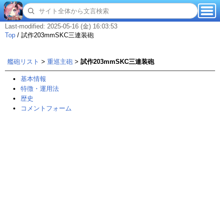
Last-modified: 2025-05-16 (金) 16:03:53
Top
/
試作203mmSKC三連装砲
艦砲リスト
>
重巡主砲
>
試作203mmSKC三連装砲
基本情報
特徴・運用法
歴史
コメントフォーム