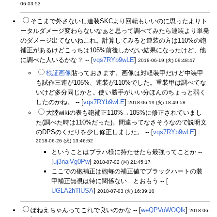
06:03:53
そこまで外さないし連装SKCより回転もいいのに思ったよりト
ータルダメージ変わらないなぁと思って調べてみたら連装より単発
のダメージ出てないねこれ。計算してみると連装の方は110%の砲
補正があるけどこっちは105%前後しかない結果になったけど、他
に調べた人いるかな？ -- [
vqs7RYb9wLE
]
2018-06-19 (火) 09:48:47
検証画像
貼っておきます。画像は対軽装甲だけど中装甲
も試作三連が105%、連装が110%でした。重装甲は調べてな
いけど多分同じかと。使い勝手がいい分ほんのちょっと弱く
したのかね。 -- [
vqs7RYb9wLE
]
2018-06-19 (火) 18:49:58
大陸wikiの表も砲補正110%→105%に修正されていまし
た(調べた時は110%だった)。間違ってなさそうなので説明文
のDPSのくだりを少し修正しました。 -- [
vqs7RYb9wLE
]
2018-06-26 (火) 13:46:52
ということはブラハ様に持たせたら最強ってことか --
[
uj3naiVg0Pw
]
2018-07-02 (月) 21:45:17
ここでの砲補正は砲毎の補正値でブラックハートの装
甲補正無視は特に関係ない…とおもう -- [
UGLA2hTlUSA
]
2018-07-03 (火) 16:39:10
ぽねえちゃんってこれで良いのかな -- [
weQPVoWOQlk
]
2018-06-