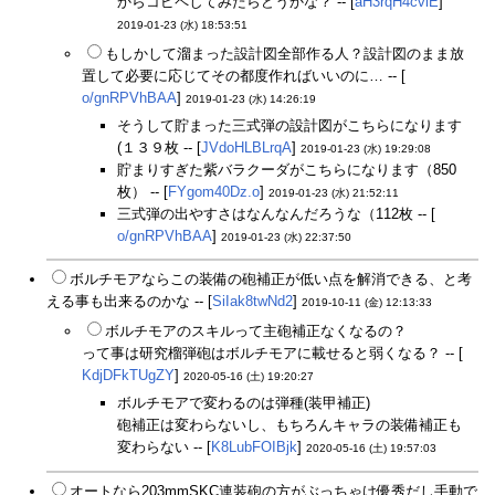
からコピペしてみたらどうかな？ -- [
aH3rqH4cvlE
]
2019-01-23 (水) 18:53:51
もしかして溜まった設計図全部作る人？設計図のまま放
置して必要に応じてその都度作ればいいのに… -- [
o/gnRPVhBAA
]
2019-01-23 (水) 14:26:19
そうして貯まった三式弾の設計図がこちらになります
(１３９枚 -- [
JVdoHLBLrqA
]
2019-01-23 (水) 19:29:08
貯まりすぎた紫バラクーダがこちらになります（850
枚） -- [
FYgom40Dz.o
]
2019-01-23 (水) 21:52:11
三式弾の出やすさはなんなんだろうな（112枚 -- [
o/gnRPVhBAA
]
2019-01-23 (水) 22:37:50
ボルチモアならこの装備の砲補正が低い点を解消できる、と考
える事も出来るのかな -- [
SiIak8twNd2
]
2019-10-11 (金) 12:13:33
ボルチモアのスキルって主砲補正なくなるの？
って事は研究榴弾砲はボルチモアに載せると弱くなる？ -- [
KdjDFkTUgZY
]
2020-05-16 (土) 19:20:27
ボルチモアで変わるのは弾種(装甲補正)
砲補正は変わらないし、もちろんキャラの装備補正も
変わらない -- [
K8LubFOIBjk
]
2020-05-16 (土) 19:57:03
オートなら203mmSKC連装砲の方がぶっちゃけ優秀だし手動で