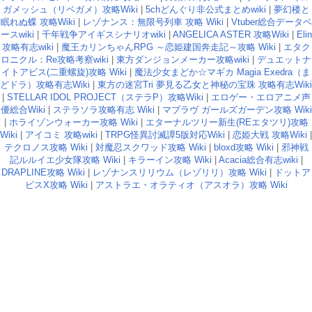
ガメッシュ（リベガメ）攻略Wiki
|
5chどんぐり非公式まとめwiki
|
夢幻楼と
眠れぬ蝶 攻略Wiki
|
レゾナンス：無限号列車 攻略 Wiki
|
Vtuber総合データベ
ースwiki
|
千年戦争アイギスシナリオwiki
|
ANGELICA ASTER 攻略Wiki
|
Elin
攻略有志wiki
|
魔王カリンちゃんRPG ～恋姫建国奔走記～攻略 Wiki
|
エタク
ロニクル：Re攻略考察wiki
|
東方ダンジョンメーカー攻略wiki
|
デュエットナ
イトアビス(二重螺旋)攻略 Wiki
|
魔法少女まどか☆マギカ Magia Exedra（ま
どドラ）攻略有志Wiki
|
東方の迷宮Tri 夢見る乙女と神秘の宝珠 攻略有志Wiki
|
STELLAR IDOL PROJECT（ステラP）攻略Wiki
|
エロゲー・エロアニメ声
優総合Wiki
|
ステラソラ攻略有志 Wiki
|
マブラヴ ガールズガーデン攻略 Wiki
|
ホライゾンウォーカー攻略 Wiki
|
エターナルツリー新生(REエタツリ)攻略
Wiki
|
アイコミ 攻略wiki
|
TRPG怪異討滅譚5版対応Wiki
|
恋姫大戦 攻略Wiki
|
テクロノス攻略 Wiki
|
対魔忍スクワッド攻略 Wiki
|
bloxd攻略 Wiki
|
邪神戦
記ルルイエ少女隊攻略 Wiki
|
キラーイン攻略 Wiki
|
Acacia総合有志wiki
|
DRAPLINE攻略 Wiki
|
レゾナンスリリウム（レゾリリ）攻略 Wiki
|
ドットア
ビスX攻略 Wiki
|
アストラエ・オラティオ（アスオラ）攻略 Wiki