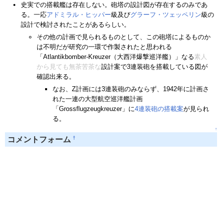
史実での搭載艦は存在しない。砲塔の設計図が存在するのみであ
る。一応
アドミラル・ヒッパー
級及び
グラーフ・ツェッペリン
級の
設計で検討されたことがあるらしい。
その他の計画で見られるものとして、この砲塔によるものか
は不明だが研究の一環で作製されたと思われる
「Atlantikbomber-Kreuzer（大西洋爆撃巡洋艦）」なる
素人
から見ても無茶苦茶な
設計案で3連装砲を搭載している図が
確認出来る。
なお、Z計画には3連装砲のみならず、1942年に計画さ
れた一連の大型航空巡洋艦計画
「Grossflugzeugkreuzer」に
4連装砲の搭載案
が見られ
る。
↑
†
コメントフォーム