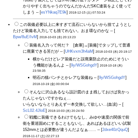
かりやすく出ちゃうのでなんだかんだSKC連装をよく使って
しまう -- [
esYNkaq7E9k
]
2018-12-15 (土) 07:53:24
この装備必要以上に来すぎて流石にいらないから捨てようとし
たけど装備名入力しても捨てれない。おま環なのかな -- [
Bpw/8uE/IvM
]
2018-10-03 (水) 20:13:23
装備名入力って何だ？ [倉庫]→[装備]でタップして普通
に廃棄できる筈だが -- [
UHKvxm3h4aM
]
2018-10-03 (水) 20:19:17
横からだけどレア装備だと誤廃棄防止のためにそうい
う機能があるんよ -- [
9y/WSGohgdY
]
2018-10-18 (木)
23:58:35
明石の猫パンチとかレアな装備ね -- [
9y/WSGohgdY
]
2018-10-19 (金) 00:00:04
そんなに沢山あるなら設計図のまま残しておけば良かっ
たんじゃないですかねぇ…
いらないならとりあえず一本交換して欲しい…(血涙) -- [
ScL02.4JloE
]
2018-10-03 (水) 20:24:50
戦艦に装備できるわけでもなし、みゆや速度の関係で前
衛を重巡固めにすることもないし、あればあるほどいい試製
152mmとは必要数が違うんだよなぁ…… -- [
2dxe40zQquQ
]
2018-11-17 (土) 22:27:13