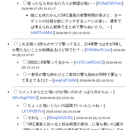
使ったなら分かるだろうが精度が低い -- [
RJ8wE5KlTwU
]
2018-08-27 (月) 10:41:17
他にも何だかんだSKC連装の射撃時間の長さと、ター
ゲットの仕様が妙にマッチするシーンが多い。通常で
は考えられん射角でまとめて撃ちぬいたり。 -- [
lolbRToAMbU
]
2018-08-27 (月) 13:19:02
これ主砲＋1持ちのヤツで撃ってると、計4発撃つはずが3発し
か撃たないことが結構あるけど何でだ？ -- [
XHhWwJKJoxI
]
2018-09-
03 (月) 21:07:47
2回目に6発撃ってるから -- [
mV2CxwWGnLQ
]
2018-09-03
(月) 21:12:13
一射目の撃ち終わりと二射目の撃ち始めが同時で重なっ
て見えてるだけ -- [
jaegFgPJpWo
]
2018-09-30 (日) 10:55:21
コメントからだと強いのか弱いのかさっぱり分からん -- [
/bExAqpFWcQ
]
2018-09-30 (日) 10:51:54
ちょっと強いくらいの認識でいいんじゃね -- [
LXYIP0B/lVs
]
2018-10-02 (火) 10:14:48
それな… -- [
WmqOAZk3Oj.
]
2018-10-23 (火) 11:51:41
SKC連装と比べると好み程度の差分…に落ち着いた(威力
↓回転↑) 個人としては5%の威力低下がダメージ表記としてわ