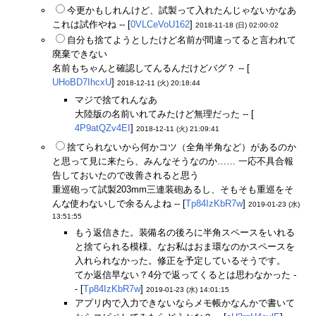
今更かもしれんけど、試製って入れたんじゃないかなあ
これは試作やね -- [
0VLCeVoU162
]
2018-11-18 (日) 02:00:02
自分も捨てようとしたけど名前が間違ってると言われて
廃棄できない
名前もちゃんと確認してんるんだけどバグ？ -- [
UHoBD7IhcxU
]
2018-12-11 (火) 20:18:44
マジで捨てれんなあ
大陸版の名前いれてみたけど無理だった -- [
4P9atQZv4EI
]
2018-12-11 (火) 21:09:41
捨てられないから何かコツ（全角半角など）があるのか
と思って見に来たら、みんなそうなのか…… 一応不具合報
告しておいたので改善されると思う
重巡砲って試製203mm三連装砲あるし、そもそも重巡をそ
んな使わないしで余るんよね -- [
Tp84IzKbR7w
]
2019-01-23 (水)
13:51:55
もう返信きた。装備名の後ろに半角スペースをいれる
と捨てられる模様。なお私はおま環なのかスペースを
入れられなかった。修正を予定しているそうです。
てか返信早ない？4分で返ってくるとは思わなかった -
- [
Tp84IzKbR7w
]
2019-01-23 (水) 14:01:15
アプリ内で入力できないならメモ帳かなんかで書いて