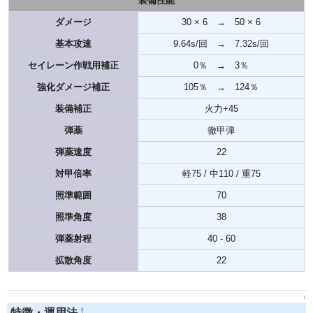
装備性能
ダメージ
30 × 6 → 50 × 6
基本攻速
9.64s/回 → 7.32s/回
セイレーン作戦用補正
0％ → 3％
強化ダメージ補正
105％ → 124％
装備補正
火力+45
弾薬
徹甲弾
弾薬速度
22
対甲倍率
軽75 / 中110 / 重75
照準範囲
70
照準角度
38
弾薬射程
40 - 60
拡散角度
22
↑
†
特徴・運用法