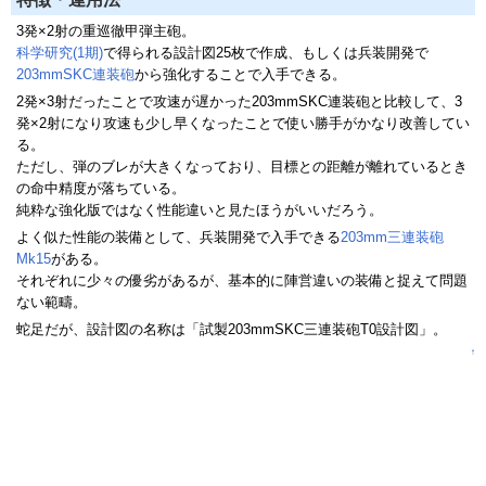
3発×2射の重巡徹甲弾主砲。
科学研究(1期)
で得られる設計図25枚で作成、もしくは兵装開発で
203mmSKC連装砲
から強化することで入手できる。
2発×3射だったことで攻速が遅かった203mmSKC連装砲と比較して、3
発×2射になり攻速も少し早くなったことで使い勝手がかなり改善してい
る。
ただし、弾のブレが大きくなっており、目標との距離が離れているとき
の命中精度が落ちている。
純粋な強化版ではなく性能違いと見たほうがいいだろう。
よく似た性能の装備として、兵装開発で入手できる
203mm三連装砲
Mk15
がある。
それぞれに少々の優劣があるが、基本的に陣営違いの装備と捉えて問題
ない範疇。
蛇足だが、設計図の名称は「試製203mmSKC三連装砲T0設計図」。
↑