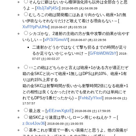
そんなに癖はないから榴弾強化持ち以外は全部合うと思
うよ -- [
XbJj7aPj4Sc
]
2018-06-05 (火) 04:06:39
むしろこの砲は開発艦にはあまり向かない､砲座+1の無
い伊吹ならそれなりだけど敢えて着ける理由もない -- [
XvFlYpPuUHw
]
2018-06-07 (木) 03:55:18
シカゴかな、2連射の主砲の方が集中攻撃の効果が出やす
いらしい -- [
xP/3i7GmoVI
]
2018-06-07 (木) 22:28:56
二連射かどうかではなくて撃ち切るまでの時間が足り
るか足りないかじゃないｍけ -- [
G/FtbWDW2bY
]
2018-
07-07 (土) 00:02:27
↑↑この砲はどちらかと言えば砲座+1がある方が適正だぞ
箱の金SKCと比べて砲座+1無しはDPSは約10%、砲座+1有
りは約15%上昇する
箱の金SKCは射撃時間が長いから射撃時間2倍になる砲座+1
との相性は良くなかった(それでも使われてたのは単純にそ
れでもDPSが1番だったから) -- [
FxhbZyYIxxI
]
2018-06-09 (土)
17:57:57
最上改 -- [
yEEzwvXgtzE
]
2018-06-09 (土) 17:59:05
箱SKCより速度は早いしローン用じゃねえか？ -- [
z.0cs4Jov36
]
2018-06-09 (土) 19:00:55
基本これが重巡で一番いい装備だと思うよ。他の装備が