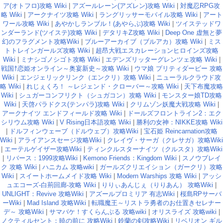
ア(オトフロ)攻略 Wiki
|
アズールレーン(アズレン)攻略 Wiki
|
対魔忍RPG攻
略 Wiki
|
アークナイツ攻略 Wiki
|
ラングリッサーモバイル攻略 Wiki
|
アート
ワール攻略 Wiki
|
あやかしランブル！(あやらぶ)攻略 Wiki
|
ツイステッドワ
ンダーランド(ツイステ)攻略 Wiki
|
デタリキZ攻略 Wiki
|
Deep One 虚無と夢
幻のフラグメント攻略Wiki
|
ブルーアーカイブ（ブルアカ）攻略 Wiki
|
ミス
トトレインガールズ攻略 Wiki
|
超昂大戦エスカレーションヒロインズ攻略
Wiki
|
ミナシゴノシゴト攻略 Wiki
|
エデンズリッターグレンツェ攻略 Wiki
|
戦国†恋姫オンライン～奥宴新史～攻略 Wiki
|
ウマ娘 プリティダービー 攻略
Wiki
|
エンジェリックリンク（エンクリ）攻略 Wiki
|
ニューラルクラウド攻
略 Wiki
|
れじぇくろ！ ～レジェンド・クローバー～攻略 Wiki
|
天下布魔攻略
Wiki
|
シュガーコンフリクト（シュガコン）攻略 Wiki
|
モンスター娘TD攻略
Wiki
|
天啓パラドクス(テンパラ)攻略 Wiki
|
クリムゾン妖魔大戦攻略 Wiki
|
アークナイツ エンドフィールド攻略 Wiki
|
ドールズフロントライン2：エク
シリウム攻略 Wiki
|
V Rising日本語攻略 Wiki
|
勝利の女神：NIKKE攻略 Wiki
|
ドルフィンウェーブ（ドルウェブ）攻略Wiki
|
宝石姫 Reincarnation攻略
Wiki
|
アライアンスセージ攻略Wiki
|
クレイヴ・サーガ（クレサガ）攻略Wiki
|
エーテルゲイザー攻略Wiki
|
ティンクルスターナイツ（クルスタ）攻略Wiki
|
リバース：1999攻略Wiki
|
Kemono Friends：Kingdom Wiki
|
スノウブレイ
ク 攻略 Wiki
|
ハニカム 攻略wiki
|
ガールズクリエイション（ガークリ）攻略
Wiki
|
スイートホームメイド攻略 Wiki
|
Modern Warships 攻略 Wiki
|
アッシ
ュエコーズ-白荊回廊-攻略 Wiki
|
りりぃあんじぇ（りりあん） 攻略Wiki
|
UNLIGHT：Revive 攻略Wiki
|
アズールプロミリア 有志Wiki
|
桜島RPサーバ
ーWiki
|
Mad Island 攻略Wiki
|
転職魔王～リストラ勇者のお仕置きセレナー
デ～ 攻略Wiki
|
サマバケ！すくらんぶる 攻略wiki
|
オリスライズ 攻略wiki
|
ノクティルセント：暁の前に 攻略Wiki
|
鈴蘭の剣攻略Wiki
|
リベリオン ギル