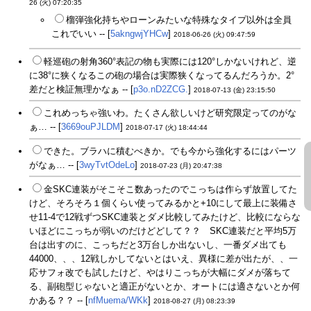
26 (火) 07:20:35
榴弾強化持ちやローンみたいな特殊なタイプ以外は全員
これでいい -- [
5akngwjYHCw
]
2018-06-26 (火) 09:47:59
軽巡砲の射角360°表記の物も実際には120°しかないけれど、逆
に38°に狭くなるこの砲の場合は実際狭くなってるんだろうか。2°
差だと検証無理かなぁ -- [
p3o.nD2ZCG.
]
2018-07-13 (金) 23:15:50
これめっちゃ強いわ。たくさん欲しいけど研究限定ってのがな
ぁ… -- [
3669ouPJLDM
]
2018-07-17 (火) 18:44:44
できた。ブラハに積むべきか。でも今から強化するにはパーツ
がなぁ… -- [
3wyTvtOdeLo
]
2018-07-23 (月) 20:47:38
金SKC連装がそこそこ数あったのでこっちは作らず放置してた
けど、そろそろ１個くらい使ってみるかと+10にして最上に装備さ
せ11-4で12戦ずつSKC連装とダメ比較してみたけど、比較にならな
いほどにこっちが弱いのだけどどして？？ SKC連装だと平均5万
台は出すのに、こっちだと3万台しか出ないし、一番ダメ出ても
44000、、、12戦しかしてないとはいえ、異様に差が出たが、、一
応サフォ改でも試したけど、やはりこっちが大幅にダメが落ちて
る、副砲型じゃないと適正がないとか、オートには適さないとか何
かある？？ -- [
nfMuema/WKk
]
2018-08-27 (月) 08:23:39