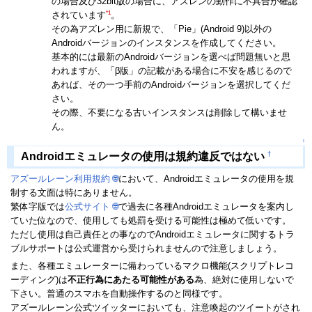
の場合及び32bit版の場合に、アズレンの動作に不具合が確認
*1
されています
。
その為アズレン用に新規で、「Pie」(Android 9)以外の
Androidバージョンのインスタンスを作成してください。
基本的には最新のAndroidバージョンを選べば問題無いと思
われますが、「β版」の記載がある場合に不安を感じるので
あれば、その一つ手前のAndroidバージョンを選択してくだ
さい。
その際、不要になる古いインスタンスは削除して構いませ
ん。
↑
†
Androidエミュレータの使用は規約違反ではない
アズールレーン利用規約
🌐
において、Androidエミュレータの使用を規
制する文面は特にありません。
繁体字版では
公式サイト
🌐
で過去に各種Androidエミュレータを案内し
ていた位なので、使用しても処罰を受ける可能性は極めて低いです。
ただし使用は自己責任との事なのでAndroidエミュレータに関するトラ
ブルサポートは公式運営から受けられませんので注意しましょう。
また、各種エミュレーターに備わっているマクロ機能(スクリプトレコ
ーディング)は
不正行為にあたる可能性がある
為、絶対に使用しないで
下さい。普通のスマホを自動操作するのと同様です。
アズールレーン公式ツイッターにおいても、注意喚起のツイートがされ