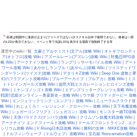
*1
前者は戦闘中に進捗が止まり(フリーズではない)タスクキル以外で復帰できない。後者は一部
のL2Dが表示できない、イベント等で当該L2Dを表示する場面で強制終了する等
運営中のwiki一覧:
文豪とアルケミスト(文アル)攻略 Wiki
|
オトギフロンティ
ア(オトフロ)攻略 Wiki
|
アズールレーン(アズレン)攻略 Wiki
|
対魔忍RPG攻
略 Wiki
|
アークナイツ攻略 Wiki
|
ラングリッサーモバイル攻略 Wiki
|
アート
ワール攻略 Wiki
|
あやかしランブル！(あやらぶ)攻略 Wiki
|
ツイステッドワ
ンダーランド(ツイステ)攻略 Wiki
|
デタリキZ攻略 Wiki
|
Deep One 虚無と夢
幻のフラグメント攻略Wiki
|
ブルーアーカイブ（ブルアカ）攻略 Wiki
|
ミス
トトレインガールズ攻略 Wiki
|
超昂大戦エスカレーションヒロインズ攻略
Wiki
|
ミナシゴノシゴト攻略 Wiki
|
エデンズリッターグレンツェ攻略 Wiki
|
戦国†恋姫オンライン～奥宴新史～攻略 Wiki
|
ウマ娘 プリティダービー 攻略
Wiki
|
エンジェリックリンク（エンクリ）攻略 Wiki
|
ニューラルクラウド攻
略 Wiki
|
れじぇくろ！ ～レジェンド・クローバー～攻略 Wiki
|
天下布魔攻略
Wiki
|
シュガーコンフリクト（シュガコン）攻略 Wiki
|
モンスター娘TD攻略
Wiki
|
天啓パラドクス(テンパラ)攻略 Wiki
|
クリムゾン妖魔大戦攻略 Wiki
|
アークナイツ エンドフィールド攻略 Wiki
|
ドールズフロントライン2：エク
シリウム攻略 Wiki
|
V Rising日本語攻略 Wiki
|
勝利の女神：NIKKE攻略 Wiki
|
ドルフィンウェーブ（ドルウェブ）攻略Wiki
|
宝石姫 Reincarnation攻略