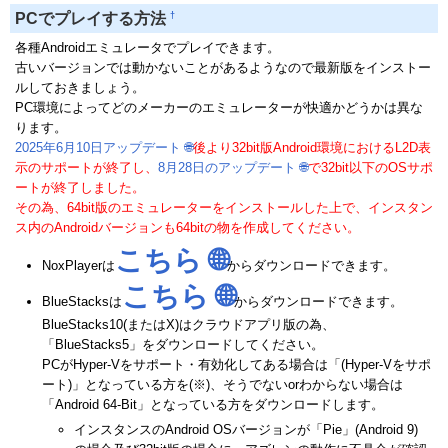
†
PCでプレイする方法
各種Androidエミュレータでプレイできます。
古いバージョンでは動かないことがあるようなので最新版をインストー
ルしておきましょう。
PC環境によってどのメーカーのエミュレーターが快適かどうかは異な
ります。
2025年6月10日アップデート
🌐
後より32bit版Android環境におけるL2D表
示のサポートが終了し、
8月28日のアップデート
🌐
で32bit以下のOSサポ
ートが終了しました。
その為、64bit版のエミュレーターをインストールした上で、インスタン
ス内のAndroidバージョンも64bitの物を作成してください。
こちら
🌐
NoxPlayerは
からダウンロードできます。
こちら
🌐
BlueStacksは
からダウンロードできます。
BlueStacks10(またはX)はクラウドアプリ版の為、
「BlueStacks5」をダウンロードしてください。
PCがHyper-Vをサポート・有効化してある場合は「(Hyper-Vをサポ
ート)」となっている方を(※)、そうでないorわからない場合は
「Android 64-Bit」となっている方をダウンロードします。
インスタンスのAndroid OSバージョンが「Pie」(Android 9)