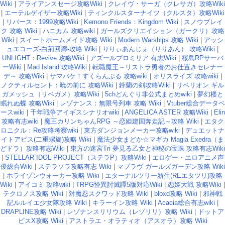
Wiki
|
アライアンスセージ攻略Wiki
|
クレイヴ・サーガ（クレサガ）攻略Wiki
|
エーテルゲイザー攻略Wiki
|
ティンクルスターナイツ（クルスタ）攻略Wiki
|
リバース：1999攻略Wiki
|
Kemono Friends：Kingdom Wiki
|
スノウブレイ
ク 攻略 Wiki
|
ハニカム 攻略wiki
|
ガールズクリエイション（ガークリ）攻略
Wiki
|
スイートホームメイド攻略 Wiki
|
Modern Warships 攻略 Wiki
|
アッシ
ュエコーズ-白荊回廊-攻略 Wiki
|
りりぃあんじぇ（りりあん） 攻略Wiki
|
UNLIGHT：Revive 攻略Wiki
|
アズールプロミリア 有志Wiki
|
桜島RPサーバ
ーWiki
|
Mad Island 攻略Wiki
|
転職魔王～リストラ勇者のお仕置きセレナー
デ～ 攻略Wiki
|
サマバケ！すくらんぶる 攻略wiki
|
オリスライズ 攻略wiki
|
ノクティルセント：暁の前に 攻略Wiki
|
鈴蘭の剣攻略Wiki
|
リベリオン ギル
ガメッシュ（リベガメ）攻略Wiki
|
5chどんぐり非公式まとめwiki
|
夢幻楼と
眠れぬ蝶 攻略Wiki
|
レゾナンス：無限号列車 攻略 Wiki
|
Vtuber総合データベ
ースwiki
|
千年戦争アイギスシナリオwiki
|
ANGELICA ASTER 攻略Wiki
|
Elin
攻略有志wiki
|
魔王カリンちゃんRPG ～恋姫建国奔走記～攻略 Wiki
|
エタク
ロニクル：Re攻略考察wiki
|
東方ダンジョンメーカー攻略wiki
|
デュエットナ
イトアビス(二重螺旋)攻略 Wiki
|
魔法少女まどか☆マギカ Magia Exedra（ま
どドラ）攻略有志Wiki
|
東方の迷宮Tri 夢見る乙女と神秘の宝珠 攻略有志Wiki
|
STELLAR IDOL PROJECT（ステラP）攻略Wiki
|
エロゲー・エロアニメ声
優総合Wiki
|
ステラソラ攻略有志 Wiki
|
マブラヴ ガールズガーデン攻略 Wiki
|
ホライゾンウォーカー攻略 Wiki
|
エターナルツリー新生(REエタツリ)攻略
Wiki
|
アイコミ 攻略wiki
|
TRPG怪異討滅譚5版対応Wiki
|
恋姫大戦 攻略Wiki
|
テクロノス攻略 Wiki
|
対魔忍スクワッド攻略 Wiki
|
bloxd攻略 Wiki
|
邪神戦
記ルルイエ少女隊攻略 Wiki
|
キラーイン攻略 Wiki
|
Acacia総合有志wiki
|
DRAPLINE攻略 Wiki
|
レゾナンスリリウム（レゾリリ）攻略 Wiki
|
ドットア
ビスX攻略 Wiki
|
アストラエ・オラティオ（アスオラ）攻略 Wiki