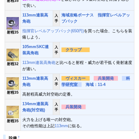
射程35
で良い。
113mm連装高
海域攻略ボーナス
指揮官レベルアッ
入
角砲
手
プパック
指揮官レベルアップパック(650円)
を買った場合、こちらを装
射程35
備しよう。
105mmSKC連
入
クラップ
装高角砲
手
113mm連装高角砲
と比べると射程・威力が若干低く発射速度
射程32
が速い。
113mm連装高
ヴィスカー
兵装開発
科
入
角砲
手
学研究室
海域：11-4
射程35
高射程高威力対空砲の定番。
134mm連装高
入
兵装開発
角砲(対空砲)
手
火力を上げる唯一の対空砲。
射程35
その他性能は上記
113mm
に似る。
↑
†
設備