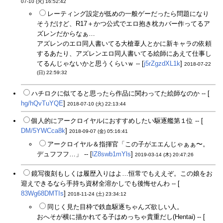
07-10 (火) 16:52:42
レーティング設定が低めの一般ゲーだったら問題になり
そうだけど、R17＋かつ公式でエロ抱き枕カバー作ってるア
ズレンだからなぁ…
アズレンのエロ同人書いてる大槍葦人とかに新キャラの依頼
するあたり、アズレンエロ同人書いてる絵師にあえて仕事し
てるんじゃないかと思うくらいｗ -- [
j5rZgzdXL1k
]
2018-07-22
(日) 22:59:32
ハチロクに似てると思ったら作品に関わってた絵師なのか -- [
hg/hQvTuYQE
]
2018-07-10 (火) 22:13:44
個人的にアークロイヤルにおすすめしたい駆逐艦第１位 -- [
DM/5YWCca8k
]
2018-09-07 (金) 05:16:41
アークロイヤル＆指揮官「この子がエエんじゃぁぁ〜。
デュフフフ…」 -- [
lZ8swb1mYls
]
2019-03-14 (木) 20:47:26
鏡写復刻もしくは履歴入りはよ…恒常でもええぞ。この娘をお
迎えできるなら手持ち資材全溶かしでも後悔せんわ -- [
83Wg68DMTIs
]
2018-11-24 (土) 23:34:12
同じく見た目枠で鉄血駆逐ちゃんズ欲しい人。
おへそが横に描かれてる子はめっちゃ貴重だし(Hentai) -- [