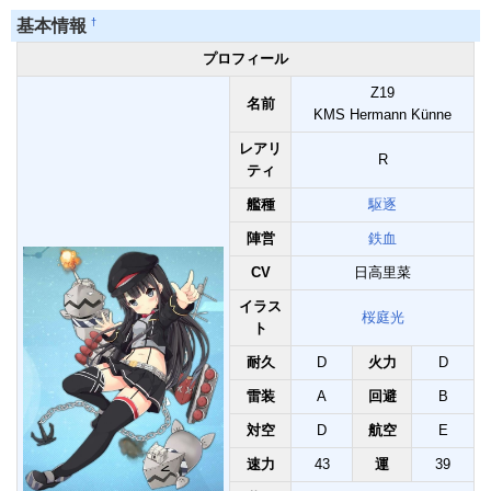
†
基本情報
プロフィール
Z19
名前
KMS Hermann Künne
レアリ
R
ティ
艦種
駆逐
陣営
鉄血
CV
日高里菜
イラス
桜庭光
ト
耐久
D
火力
D
雷装
A
回避
B
対空
D
航空
E
速力
43
運
39