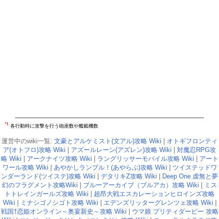
*1
各行動時に攻撃を行う砲座数や艦載機数
運営中のwiki一覧:
文豪とアルケミスト(文アル)攻略 Wiki
|
オトギフロンティ
ア(オトフロ)攻略 Wiki
|
アズールレーン(アズレン)攻略 Wiki
|
対魔忍RPG攻
略 Wiki
|
アークナイツ攻略 Wiki
|
ラングリッサーモバイル攻略 Wiki
|
アート
ワール攻略 Wiki
|
あやかしランブル！(あやらぶ)攻略 Wiki
|
ツイステッドワ
ンダーランド(ツイステ)攻略 Wiki
|
デタリキZ攻略 Wiki
|
Deep One 虚無と夢
幻のフラグメント攻略Wiki
|
ブルーアーカイブ（ブルアカ）攻略 Wiki
|
ミス
トトレインガールズ攻略 Wiki
|
超昂大戦エスカレーションヒロインズ攻略
Wiki
|
ミナシゴノシゴト攻略 Wiki
|
エデンズリッターグレンツェ攻略 Wiki
|
戦国†恋姫オンライン～奥宴新史～攻略 Wiki
|
ウマ娘 プリティダービー 攻略