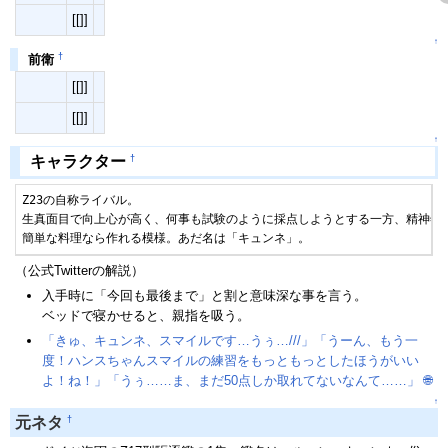
[[]]
↑
†
前衛
[[]]
[[]]
↑
†
キャラクター
Z23の自称ライバル。

生真面目で向上心が高く、何事も試験のように採点しようとする一方、精神年齢
簡単な料理なら作れる模様。あだ名は「キュンネ」。
（公式Twitterの解説）
入手時に「今回も最後まで」と割と意味深な事を言う。
ベッドで寝かせると、親指を吸う。
「きゅ、キュンネ、スマイルです…うぅ…///」「うーん、もう一
度！ハンスちゃんスマイルの練習をもっともっとしたほうがいい
よ！ね！」「うぅ……ま、まだ50点しか取れてないなんて……」
🌐
↑
†
元ネタ