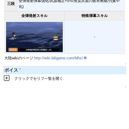
全弾発射弾幕強化/武器補正+5%/魚雷兵装の散布角縮小(集中
三段
化)
全弾発射スキル
特殊弾幕スキル
-
大陸wikiのページ:
http://wiki.biligame.com/blhx/
🌐
↑
†
ボイス
クリックでセリフ一覧を開く
↑