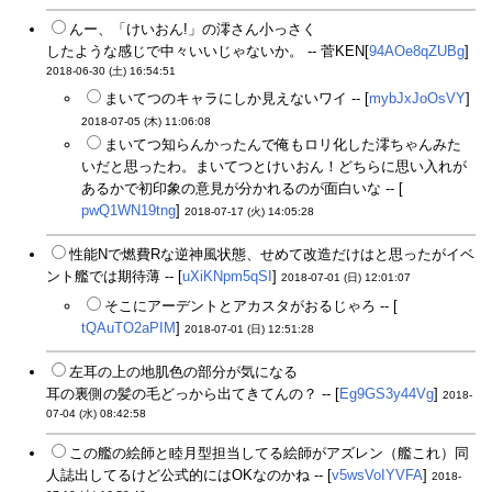
んー、「けいおん!」の澪さん小っさく
したような感じで中々いいじゃないか。 -- 菅KEN[
94AOe8qZUBg
]
2018-06-30 (土) 16:54:51
まいてつのキャラにしか見えないワイ -- [
mybJxJoOsVY
]
2018-07-05 (木) 11:06:08
まいてつ知らんかったんで俺もロリ化した澪ちゃんみた
いだと思ったわ。まいてつとけいおん！どちらに思い入れが
あるかで初印象の意見が分かれるのが面白いな -- [
pwQ1WN19tng
]
2018-07-17 (火) 14:05:28
性能Nで燃費Rな逆神風状態、せめて改造だけはと思ったがイベ
ント艦では期待薄 -- [
uXiKNpm5qSI
]
2018-07-01 (日) 12:01:07
そこにアーデントとアカスタがおるじゃろ -- [
tQAuTO2aPIM
]
2018-07-01 (日) 12:51:28
左耳の上の地肌色の部分が気になる
耳の裏側の髪の毛どっから出てきてんの？ -- [
Eg9GS3y44Vg
]
2018-
07-04 (水) 08:42:58
この艦の絵師と睦月型担当してる絵師がアズレン（艦これ）同
人誌出してるけど公式的にはOKなのかね -- [
v5wsVoIYVFA
]
2018-