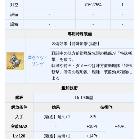
対空
-
70%/75%
1
設備
-
-
-
設備
-
-
-
専用特殊装備
装備効果【特殊斬撃-拡散】
戦闘中の味方前衛艦隊先頭の艦船が「特殊斬
満点ツヴィ
撃」を放つ。
リンゲ
軌跡や範囲・ダメージは味方前衛艦隊「特殊
斬撃」装備の艦船数・艦種・装備効果種類に
よる
艦船技術
艦級
T5 1936型
解放条件
効果
技術Pt
入手
【駆逐】耐久+1
+8Pt
突破MAX
-
+18Pt
+40Pt
Lv.120
【駆逐】装填+1
+14Pt