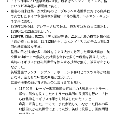
ドイツ海軍のZ17型駆逐艦の1隻。艦名はヘルマン・キュンネ。俗
にいう1936年型の駆逐艦である。
艦名の由来は第一次大戦時のゼーブルッヘ軍港襲撃における白兵戦
で死亡したドイツ帝国海軍水雷艇S53号の乗員、ヘルマン・キュン
ネ水兵に因む。
1936年10月5日、デシマーク社で起工。1937年12月22日に進水し、
1939月1月12日に竣工した。
1939年9月3日に第二次世界大戦が勃発。Z19は北海の機雷封鎖作戦
「西の壁」に参加。11月12日から、なんとイギリスのテムズ川に3
回の機雷敷設を実施。
監視の目と浅瀬が多い海域をくぐり抜けて敷設した磁気機雷は、航
空機やUボートの敷設した機雷も合わせ多くの艦船を葬り去った。
当時のイギリスには磁気機雷を除去する技術が無く、被害が止まら
なかった。
英駆逐艦ブランチ、ジプシー、ポーランド客船ピウスツキ等が犠牲
となり、合わせて67隻の商船が沈没した。
世論や海軍の顔が青ざめたのは言うまでも無い。
11月20日、レーダー海軍総司令官はこの大戦果をヒトラーに
報告。気分を良くしたヒトラーは異例の長演説を行い、「彼
らは北海をイギリス海軍から解放したのだ！」と
声高に宣言した。一方で、まだ参戦していなかった日本の客
船照国丸が磁気機雷によって沈没。英独に抗議し、国際問題