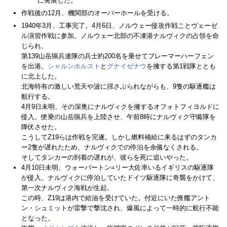
に発展した。
作戦後の12月、機関部のオーバーホールを受ける。
1940年3月、工事完了。4月6日、ノルウェー侵攻作戦ことヴェーゼ
ル演習作戦に参加。ノルウェー北部の不凍港ナルヴィクの占領を命
じられ、
第139山岳猟兵連隊の兵士約200名を乗せてブレーマーハーフェン
を出港。
シャルンホルスト
と
グナイゼナウ
を擁する第1戦隊ととも
に北上した。
北海特有の激しい荒天や波に揺さぶられながらも、9隻の駆逐艦は
航行する。
4月9日未明、その深奥にナルヴィクを擁するオフォトフィヨルドに
侵入。便乗の山岳猟兵を上陸させ、午前8時にナルヴィク守備隊を
降伏させた。
こうしてZ19らは作戦を完遂。しかし燃料補給に来るはずのタンカ
ー2隻が遅れたため、ナルヴィクでの停泊を余儀なくされる。
そしてタンカーの到着の遅れが、彼らを死に追いやった。
4月10日未明、ウォーバートン=リー大佐率いるイギリスの駆逐隊
が侵入。ナルヴィクに停泊していたドイツ駆逐隊に奇襲をかけて、
第一次ナルヴィク海戦が生起。
この時、Z19は港内で給油を受けていた。付近にいた僚艦アント
ン・シュミットが雷撃で撃沈され、爆風によって一時的に航行不能
となった。