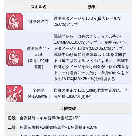
スキル名
効果
徹甲弾ダメージが15.0%(最大レベルで
徹甲弾専門
25.0%)アップ
戦闘開始時、自身のクリティカル率が
1.0%(MAX10.0%)アップし、徹甲弾が与え
徹甲弾専門・
るダメージが15.0%(MAX35.0%)アップ。
Z19
戦闘中15秒毎に特殊弾幕Lv.1-10を展開す
(要専用特殊
る（威力はスキルレベルによる）。戦闘中
装備)
自身がダメージを受け耐久が上限の20％を
下回った場合に一度だけ、自身の耐久を上
限の15.0%(MAX25.0%)分回復する
全弾発
自身の主砲で15回(10回)攻撃する度に、全
射-1936型I/II
弾発射-1936型I(II)を行う
上限突破
初段
全弾発射スキル習得/魚雷補正+5%
二段
魚雷装填数+1/開始時魚雷+1/魚雷補正+10%