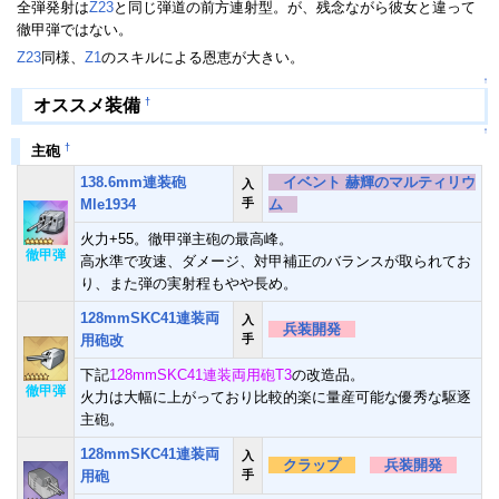
全弾発射は
Z23
と同じ弾道の前方連射型。が、残念ながら彼女と違って
徹甲弾ではない。
Z23
同様、
Z1
のスキルによる恩恵が大きい。
↑
†
オススメ装備
↑
†
主砲
138.6mm連装砲
イベント 赫輝のマルティリウ
入
Mle1934
手
ム
火力+55。徹甲弾主砲の最高峰。
徹甲弾
高水準で攻速、ダメージ、対甲補正のバランスが取られてお
り、また弾の実射程もやや長め。
128mmSKC41連装両
入
兵装開発
用砲改
手
下記
128mmSKC41連装両用砲T3
の改造品。
徹甲弾
火力は大幅に上がっており比較的楽に量産可能な優秀な駆逐
主砲。
128mmSKC41連装両
入
クラップ
兵装開発
用砲
手