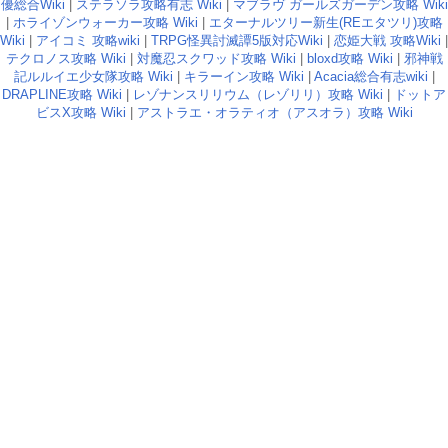
優総合Wiki
|
ステラソラ攻略有志 Wiki
|
マブラヴ ガールズガーデン攻略 Wiki
|
ホライゾンウォーカー攻略 Wiki
|
エターナルツリー新生(REエタツリ)攻略
Wiki
|
アイコミ 攻略wiki
|
TRPG怪異討滅譚5版対応Wiki
|
恋姫大戦 攻略Wiki
|
テクロノス攻略 Wiki
|
対魔忍スクワッド攻略 Wiki
|
bloxd攻略 Wiki
|
邪神戦
記ルルイエ少女隊攻略 Wiki
|
キラーイン攻略 Wiki
|
Acacia総合有志wiki
|
DRAPLINE攻略 Wiki
|
レゾナンスリリウム（レゾリリ）攻略 Wiki
|
ドットア
ビスX攻略 Wiki
|
アストラエ・オラティオ（アスオラ）攻略 Wiki