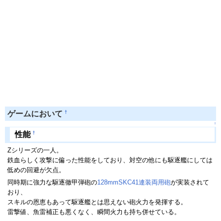
†
ゲームにおいて
↑
†
性能
Zシリーズの一人。
鉄血らしく攻撃に偏った性能をしており、対空の他にも駆逐艦にしては
低めの回避が欠点。
同時期に強力な駆逐徹甲弾砲の
128mmSKC41連装両用砲
が実装されて
おり、
スキルの恩恵もあって駆逐艦とは思えない砲火力を発揮する。
雷撃値、魚雷補正も悪くなく、瞬間火力も持ち併せている。