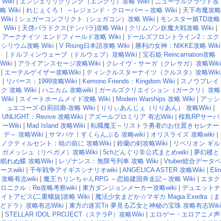
Wiki
|
エンジェリックリンク（エンクリ）攻略 Wiki
|
ニューラルクラウド攻
略 Wiki
|
れじぇくろ！ ～レジェンド・クローバー～攻略 Wiki
|
天下布魔攻略
Wiki
|
シュガーコンフリクト（シュガコン）攻略 Wiki
|
モンスター娘TD攻略
Wiki
|
天啓パラドクス(テンパラ)攻略 Wiki
|
クリムゾン妖魔大戦攻略 Wiki
|
アークナイツ エンドフィールド攻略 Wiki
|
ドールズフロントライン2：エク
シリウム攻略 Wiki
|
V Rising日本語攻略 Wiki
|
勝利の女神：NIKKE攻略 Wiki
|
ドルフィンウェーブ（ドルウェブ）攻略Wiki
|
宝石姫 Reincarnation攻略
Wiki
|
アライアンスセージ攻略Wiki
|
クレイヴ・サーガ（クレサガ）攻略Wiki
|
エーテルゲイザー攻略Wiki
|
ティンクルスターナイツ（クルスタ）攻略Wiki
|
リバース：1999攻略Wiki
|
Kemono Friends：Kingdom Wiki
|
スノウブレイ
ク 攻略 Wiki
|
ハニカム 攻略wiki
|
ガールズクリエイション（ガークリ）攻略
Wiki
|
スイートホームメイド攻略 Wiki
|
Modern Warships 攻略 Wiki
|
アッシ
ュエコーズ-白荊回廊-攻略 Wiki
|
りりぃあんじぇ（りりあん） 攻略Wiki
|
UNLIGHT：Revive 攻略Wiki
|
アズールプロミリア 有志Wiki
|
桜島RPサーバ
ーWiki
|
Mad Island 攻略Wiki
|
転職魔王～リストラ勇者のお仕置きセレナー
デ～ 攻略Wiki
|
サマバケ！すくらんぶる 攻略wiki
|
オリスライズ 攻略wiki
|
ノクティルセント：暁の前に 攻略Wiki
|
鈴蘭の剣攻略Wiki
|
リベリオン ギル
ガメッシュ（リベガメ）攻略Wiki
|
5chどんぐり非公式まとめwiki
|
夢幻楼と
眠れぬ蝶 攻略Wiki
|
レゾナンス：無限号列車 攻略 Wiki
|
Vtuber総合データベ
ースwiki
|
千年戦争アイギスシナリオwiki
|
ANGELICA ASTER 攻略Wiki
|
Elin
攻略有志wiki
|
魔王カリンちゃんRPG ～恋姫建国奔走記～攻略 Wiki
|
エタク
ロニクル：Re攻略考察wiki
|
東方ダンジョンメーカー攻略wiki
|
デュエットナ
イトアビス(二重螺旋)攻略 Wiki
|
魔法少女まどか☆マギカ Magia Exedra（ま
どドラ）攻略有志Wiki
|
東方の迷宮Tri 夢見る乙女と神秘の宝珠 攻略有志Wiki
|
STELLAR IDOL PROJECT（ステラP）攻略Wiki
|
エロゲー・エロアニメ声