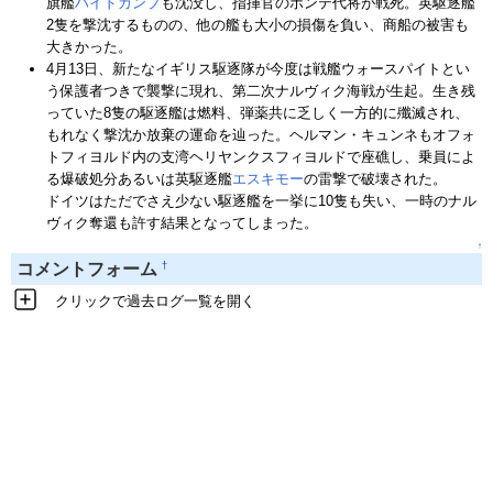
旗艦
ハイドカンプ
も沈没し、指揮官のボンテ代将が戦死。英駆逐艦
2隻を撃沈するものの、他の艦も大小の損傷を負い、商船の被害も
大きかった。
4月13日、新たなイギリス駆逐隊が今度は戦艦ウォースパイトとい
う保護者つきで襲撃に現れ、第二次ナルヴィク海戦が生起。生き残
っていた8隻の駆逐艦は燃料、弾薬共に乏しく一方的に殲滅され、
もれなく撃沈か放棄の運命を辿った。ヘルマン・キュンネもオフォ
トフィヨルド内の支湾ヘリヤンクスフィヨルドで座礁し、乗員によ
る爆破処分あるいは英駆逐艦
エスキモー
の雷撃で破壊された。
ドイツはただでさえ少ない駆逐艦を一挙に10隻も失い、一時のナル
ヴィク奪還も許す結果となってしまった。
↑
†
コメントフォーム
クリックで過去ログ一覧を開く