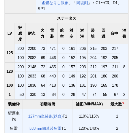
「
虚畳なりし限象
」「
同復刻
」：C1〜C3、D1、
SP1
ステータス
好
火
雷
航
対
対
装
回
消
LV
感
耐久
命中
力
装
空
空
潜
填
避
費
度
200
2200
73
471
0
161
206
215
203
217
125
100
2082
69
446
0
152
195
204
192
205
200
2148
72
465
0
157
203
212
197
211
8
120
100
2033
68
440
0
149
192
201
186
200
100
100
1836
64
418
0
136
181
190
165
178
1
50
330
13
84
0
28
47
74
55
67
2
*1
装備枠
初期装備
補正(MIN/MAX)
最大数
駆逐主
127mm単装砲(鉄血)
T1
110%/115%
1
砲
魚雷
533mm四連装魚雷
T1
120%/140%
2