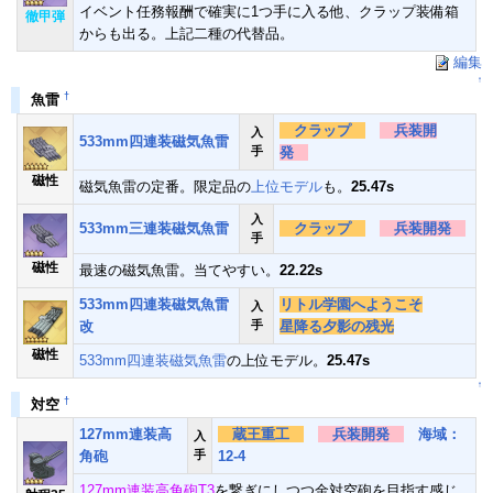
イベント任務報酬で確実に1つ手に入る他、クラップ装備箱
徹甲弾
からも出る。上記二種の代替品。
編集
↑
†
魚雷
クラップ
兵装開
入
533mm四連装磁気魚雷
手
発
磁性
磁気魚雷の定番。限定品の
上位モデル
も。
25.47s
入
533mm三連装磁気魚雷
クラップ
兵装開発
手
磁性
最速の磁気魚雷。当てやすい。
22.22s
533mm四連装磁気魚雷
リトル学園へようこそ
入
改
手
星降る夕影の残光
磁性
533mm四連装磁気魚雷
の上位モデル。
25.47s
↑
†
対空
127mm連装高
蔵王重工
兵装開発
海域：
入
角砲
手
12-4
127mm連装高角砲T3
を繋ぎにしつつ金対空砲を目指す感じ