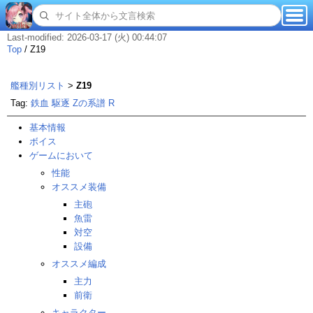
Last-modified: 2026-03-17 (火) 00:44:07
Top
/
Z19
艦種別リスト
>
Z19
Tag:
鉄血
駆逐
Zの系譜
R
基本情報
ボイス
ゲームにおいて
性能
オススメ装備
主砲
魚雷
対空
設備
オススメ編成
主力
前衛
キャラクター