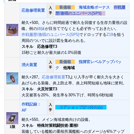
装備箱
海域攻略ボーナス
作戦履
入
応急修理装置
手
歴/激唱のユニバース(SP5)
耐久+500。さらに時間経過で耐久を回復する生存力重視の設
備。例の
姉
妹
が目当てでなくとも必ず作っておきたい。
作戦履歴/激唱のユニバース(SP5)
でドロップする
Z19
を狙う
周回のついでに設計図を集められる。
スキル 応急修理T3
15秒ごと耐久が最大値の1.0%回復
装備箱
指揮官レベルアップパッ
入
消火装置
手
ク
他海域
耐久+287。
応急修理装置
T3より入手が早く耐久力を大きく
あげられる装備。炎上防止率、炎上時間短縮も地味に便利。
スキル 火災対策T3
火災被害を20%、発生率を30%下げ、時間を6秒短縮
作戦記録：
入
コアショップ(2つ分のみ)
AF
手
耐久+550。メイン海域攻略向けの設備。
スキル 特殊対策戦闘技術-重桜I
1限
装備している艦船の重桜所属艦船へのダメージが6%アップ