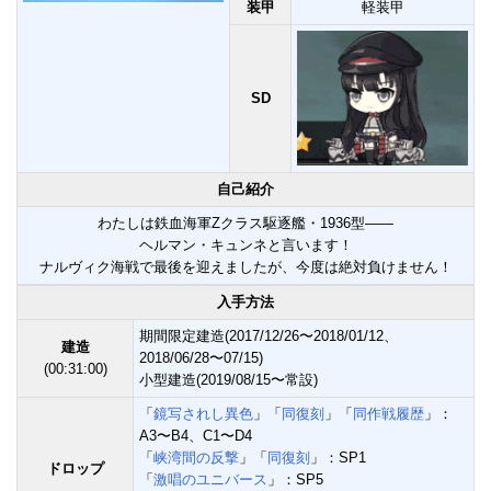
装甲
軽装甲
SD
自己紹介
わたしは鉄血海軍Zクラス駆逐艦・1936型――
ヘルマン・キュンネと言います！
ナルヴィク海戦で最後を迎えましたが、今度は絶対負けません！
入手方法
期間限定建造(2017/12/26〜2018/01/12、
建造
2018/06/28〜07/15)
(00:31:00)
小型建造(2019/08/15〜常設)
「
鏡写されし異色
」「
同復刻
」「
同作戦履歴
」：
A3〜B4、C1〜D4
「
峡湾間の反撃
」「
同復刻
」：SP1
ドロップ
「
激唱のユニバース
」：SP5