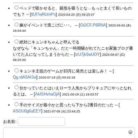
ベッドで寝かせると、親指を吸うとな…もっと太くて長いもの
でも？ -- [
llUf7wRUmPo
]
2020-04-20 (月) 09:25:47
嫁がイベントで黒こげに･･･。 -- [
Gt2CF.P6RNA
]
2020-06-04 (木)
16:04:44
絶対にキュンネちゃんと呼んでる
なぜなら「キュンちゃん」だと一時期騒がれてたニセ家族ブログ書
いてた人になってしまうからだ -- [
lzU7jk5wUOY
]
2020-06-07 (日)
08:25:00
キュンネ主役のゲームが10月に発売とは楽しみ！ -- [
Qg.idA5AfJw
]
2020-07-19 (日) 00:02:18
分かっていたとはいえローラ人魚からプリキュアにやっとなれ
るとは。 -- [
AklSHvhaOjA
]
2021-06-19 (土) 19:03:57
手のサイズが最小かと思ったら下から2番目のだった -- [
ASOU0g6uEEY
]
2021-07-06 (火) 23:44:25
お名前:
😀